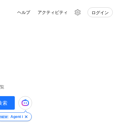
ヘルプ
アクティビティ
ログイン
検
索
設
定
覧
検索
Agent i
NEW