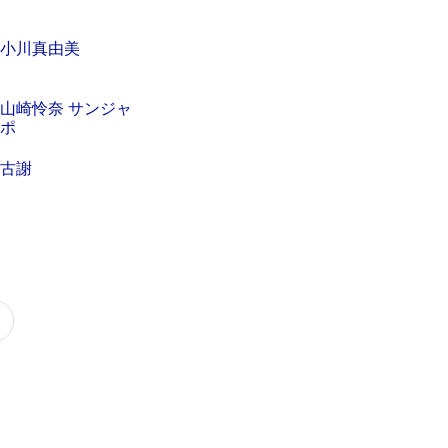
小川真由美
山崎怜奈 サンジャ
ポ
古謝