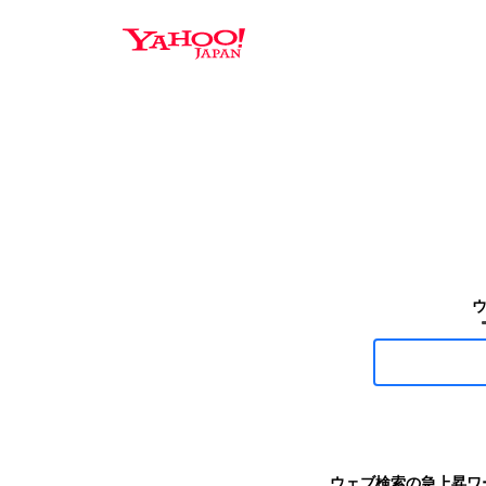
Y
a
h
o
o
!
J
A
P
A
N
ウェブ検索の急上昇ワ