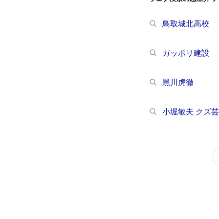
鳥取城北高校
ガッポリ建設
黒川虎徹
小堀敏夫 クズ