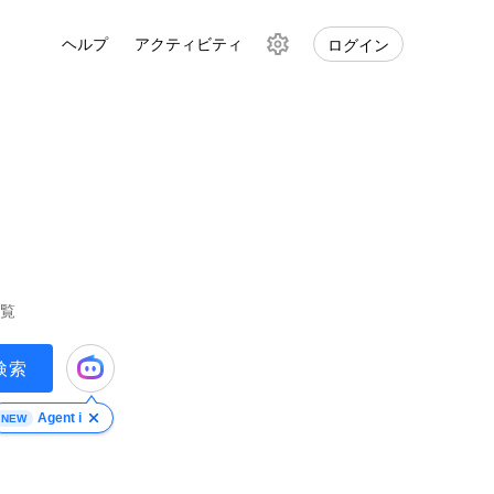
ヘルプ
アクティビティ
ログイン
検
索
設
定
覧
検索
Agent i
NEW