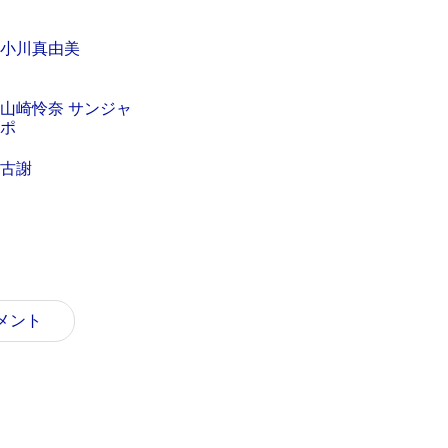
小川真由美
山崎怜奈 サンジャ
ポ
古謝
コメント