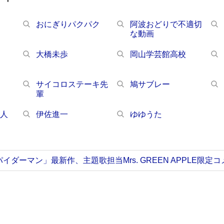
おにぎりパクパク
阿波おどりで不適切
な動画
大橋未歩
岡山学芸館高校
サイコロステーキ先
鳩サブレー
輩
芸人
伊佐進一
ゆゆうた
イダーマン」最新作、主題歌担当Mrs. GREEN APPLE限定