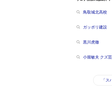
鳥取城北高校
ガッポリ建設
黒川虎徹
小堀敏夫 クズ
「スパ