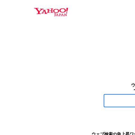
Y
a
h
o
o
!
J
A
P
A
N
ウェブ検索の急上昇ワ