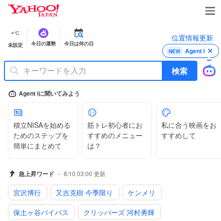
Y
a
h
-
℃
位置情報更新
o
今日の運勢
今日は何の日
未設定
o
Agent i
NEW
!
J
検索
A
P
Agent iに聞いてみよう
A
N
積立NISAを始める
筋トレ初心者にお
私に合う映画をお
ためのステップを
すすめのメニュー
すすめして
簡単にまとめて
は？
-
急上昇ワード
8/10 03:00
更新
宮沢博行
又吉克樹 今季限り
ケンメリ
保土ヶ谷バイパス
クリッパーズ 河村勇輝