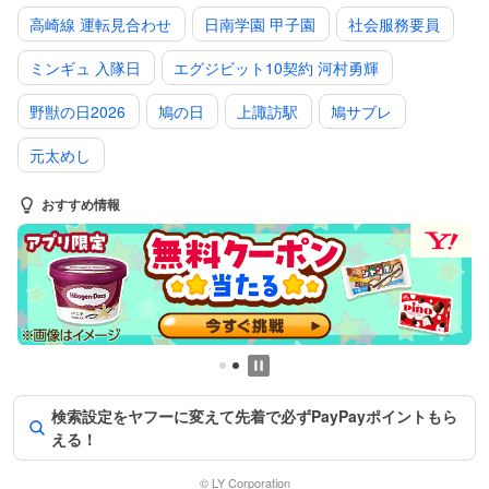
高崎線 運転見合わせ
日南学園 甲子園
社会服務要員
ミンギュ 入隊日
エグジビット10契約 河村勇輝
野獣の日2026
鳩の日
上諏訪駅
鳩サブレ
元太めし
おすすめ情報
検索設定をヤフーに変えて先着で必ずPayPayポイントもら
える！
© LY Corporation