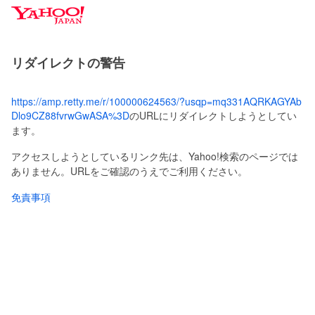
Y
a
h
o
リダイレクトの警告
o
!
J
https://amp.retty.me/r/100000624563/?usqp=mq331AQRKAGYAb
A
Dlo9CZ88fvrwGwASA%3D
のURLにリダイレクトしようとしてい
P
ます。
A
N
アクセスしようとしているリンク先は、Yahoo!検索のページでは
ありません。URLをご確認のうえでご利用ください。
免責事項