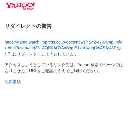
Y
a
h
o
リダイレクトの警告
o
!
J
https://game.watch.impress.co.jp/docs/news/1242/479/amp.inde
A
x.html?usqp=mq331AQRKAGYAaSogfS1xaKwpgGwASA%3D
の
P
URLにリダイレクトしようとしています。
A
N
アクセスしようとしているリンク先は、Yahoo!検索のページでは
ありません。URLをご確認のうえでご利用ください。
免責事項