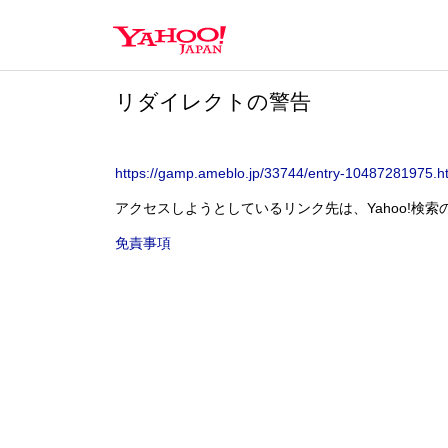
Y
a
h
o
リダイレクトの警告
o
!
J
A
https://gamp.ameblo.jp/33744/entry-10487281
P
A
アクセスしようとしているリンク先は、Yahoo!検
N
免責事項