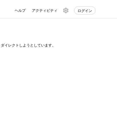
ヘルプ
アクティビティ
ログイン
検
索
設
定
リダイレクトしようとしています。