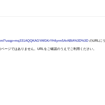
975.html?usqp=mq331AQQKAGYAfGKrYH4yrm5ArABIA%3D%3D
のURLに
索のページではありません。URLをご確認のうえでご利用ください。