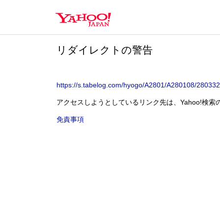
Y
a
h
o
リダイレクトの警告
o
!
J
A
https://s.tabelog.com/hyogo/A2801/A280108/2
P
A
アクセスしようとしているリンク先は、Yahoo!検
N
免責事項