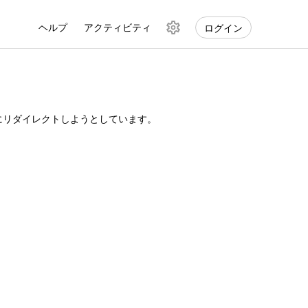
ヘルプ
アクティビティ
ログイン
検
索
設
定
Lにリダイレクトしようとしています。