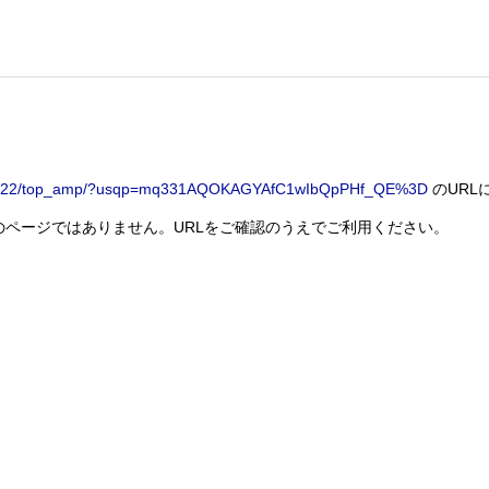
8033222/top_amp/?usqp=mq331AQOKAGYAfC1wIbQpPHf_QE%3D
のUR
索のページではありません。URLをご確認のうえでご利用ください。