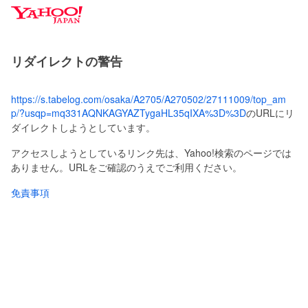
Y
a
h
o
リダイレクトの警告
o
!
J
https://s.tabelog.com/osaka/A2705/A270502/27111009/top_am
A
p/?usqp=mq331AQNKAGYAZTygaHL35qIXA%3D%3D
のURLにリ
P
ダイレクトしようとしています。
A
N
アクセスしようとしているリンク先は、Yahoo!検索のページでは
ありません。URLをご確認のうえでご利用ください。
免責事項