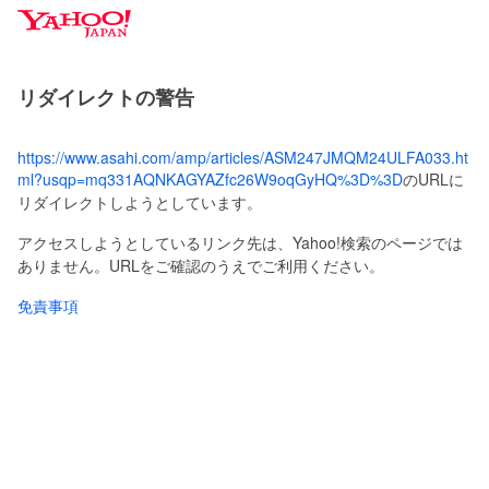
Y
a
h
o
リダイレクトの警告
o
!
J
https://www.asahi.com/amp/articles/ASM247JMQM24ULFA033.ht
A
ml?usqp=mq331AQNKAGYAZfc26W9oqGyHQ%3D%3D
のURLに
P
リダイレクトしようとしています。
A
N
アクセスしようとしているリンク先は、Yahoo!検索のページでは
ありません。URLをご確認のうえでご利用ください。
免責事項