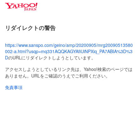
Y
a
h
o
リダイレクトの警告
o
!
J
https://www.sanspo.com/geino/amp/20200905/mrg20090513580
A
002-a.html?usqp=mq331AQQKAGYAfiUiNPXiq_PA7ABIA%3D%3
P
D
のURLにリダイレクトしようとしています。
A
N
アクセスしようとしているリンク先は、Yahoo!検索のページでは
ありません。URLをご確認のうえでご利用ください。
免責事項