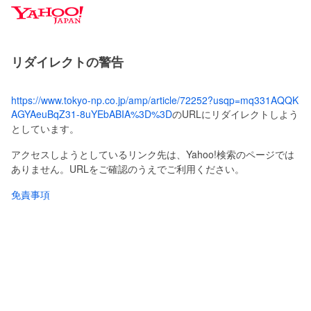
Y
a
h
o
リダイレクトの警告
o
!
J
https://www.tokyo-np.co.jp/amp/article/72252?usqp=mq331AQQK
A
AGYAeuBqZ31-8uYEbABIA%3D%3D
のURLにリダイレクトしよう
P
としています。
A
N
アクセスしようとしているリンク先は、Yahoo!検索のページでは
ありません。URLをご確認のうえでご利用ください。
免責事項