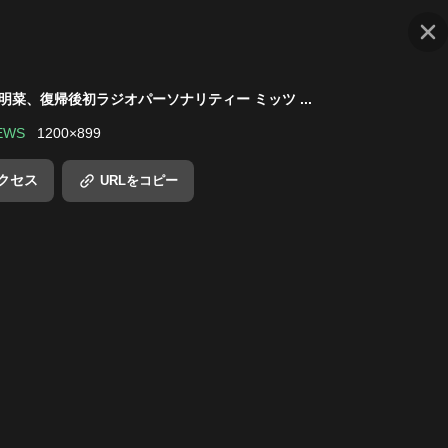
森明菜、復帰後初ラジオパーソナリティー ミッツ ...
EWS
1200
×
899
クセス
URLをコピー