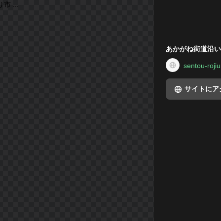
あかがね街道沿い・
sentou-rojiu
サイトにア