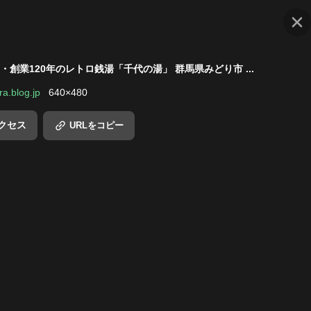
創業120年のレトロ銭湯「千代の湯」 群馬県みどり市 ...
ra.blog.jp
640
×
480
クセス
URLをコピー