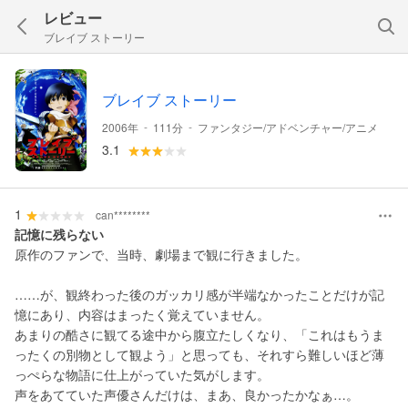
レビュー
ブレイブ ストーリー
ブレイブ ストーリー
-
-
2006年
111分
ファンタジー/アドベンチャー/アニメ
3.1
1
can********
記憶に残らない
原作のファンで、当時、劇場まで観に行きました。
……が、観終わった後のガッカリ感が半端なかったことだけが記
憶にあり、内容はまったく覚えていません。
あまりの酷さに観てる途中から腹立たしくなり、「これはもうま
ったくの別物として観よう」と思っても、それすら難しいほど薄
っぺらな物語に仕上がっていた気がします。
声をあてていた声優さんだけは、まあ、良かったかなぁ…。