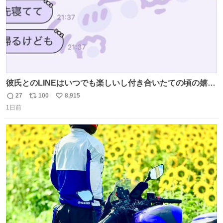
彼氏とのLINEはいつでも楽しいし付き合いたての頃の嬉し
かったLINEは無限にあるけど(同棲前は1日で各50通くらい
27
100
8,915
返
リ
い
送りあってたし)最近嬉しかったのはこれ
1日前
信
ポ
い
数
ス
ね
ト
数
数