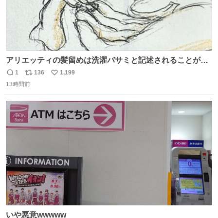
アリエッティの髪留めは洗濯バサミと記述されることが多
いですが、もっと小さいプラスチックのクリップです。 バ
1
136
1,199
返
リ
い
ネは使いやすいように強度を調整してあるはず。
13時間前
信
ポ
い
数
ス
ね
ト
数
数
いや悪意wwwww