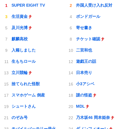
SUPER EIGHT TV
外国人受け入れ反対
生活資金
ボンドガール
及川光博
寄せ書き
麒麟高校
チケット確認
入籍しました
二宮和也
生もちロール
遊戯王の話
立川競輪
日本売り
捨てられた怪獣
小3アシベ
スマホゲーム 倒産
謎の怪盗
シュートさん
MDL
のぞみ号
乃木坂46 岡本姫奈
モバイルバッテリー発火
ダノンフィオーレ