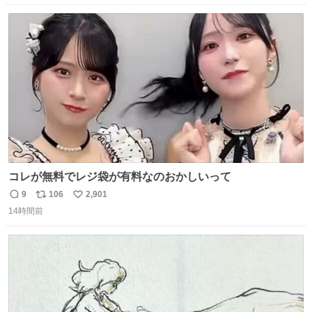
数
ス
ね
ト
数
数
コレが無料でレジ袋が有料なのおかしいって
9
106
2,901
返
リ
い
14時間前
信
ポ
い
数
ス
ね
ト
数
数