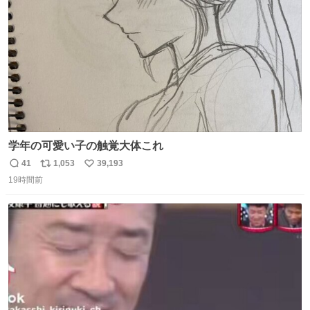
数
学年の可愛い子の触覚大体これ
41
1,053
39,193
返
リ
い
19時間前
信
ポ
い
数
ス
ね
ト
数
数