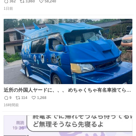
ぎで喜んでくれました。 こんな素敵な代物を提供してくれ
362
3,860
58,240
返
リ
い
た山口県の恩師に感謝。
1日前
信
ポ
い
数
ス
ね
ト
数
数
近所の外国人ヤードに、、、 めちゃくちゃ有名車捨てられ
てました😭 外装ぼろぼろだし、、 中も何にも残ってない
9
114
1,268
返
リ
い
し、、 可哀想に😢😢 今まで数十年お疲れ様でした、、 #バ
16時間前
信
ポ
い
ニング #当時 #廃車 #勿体無い
数
ス
ね
ト
数
数