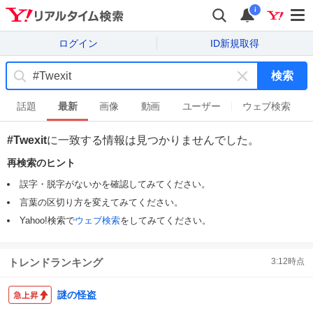
i
ログイン
ID新規取得
検索
キ
ー
話題
最新
画像
動画
ユーザー
ウェブ検索
ワ
ー
#Twexit
に一致する情報は見つかりませんでした。
ド
再検索のヒント
を
消
誤字・脱字がないかを確認してみてください。
す
言葉の区切り方を変えてみてください。
Yahoo!検索で
ウェブ検索
をしてみてください。
トレンドランキング
3:12
時点
謎の怪盗