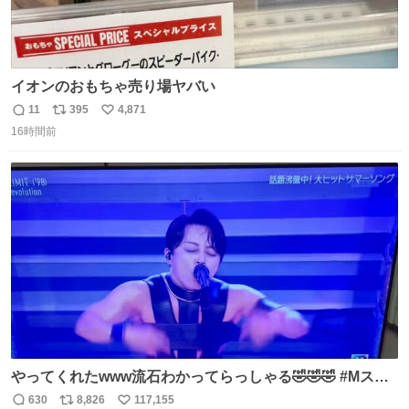
イオンのおもちゃ売り場ヤバい
11
395
4,871
返
リ
い
16時間前
信
ポ
い
数
ス
ね
ト
数
数
やってくれたwww流石わかってらっしゃる🤣🤣🤣 #Mステ
#西川貴教
630
8,826
117,155
返
リ
い