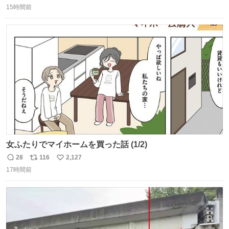
15時間前
信
ポ
い
数
ス
ね
ト
数
数
女ふたりでマイホームを買った話 (1/2)
28
116
2,127
返
リ
い
17時間前
信
ポ
い
数
ス
ね
ト
数
数