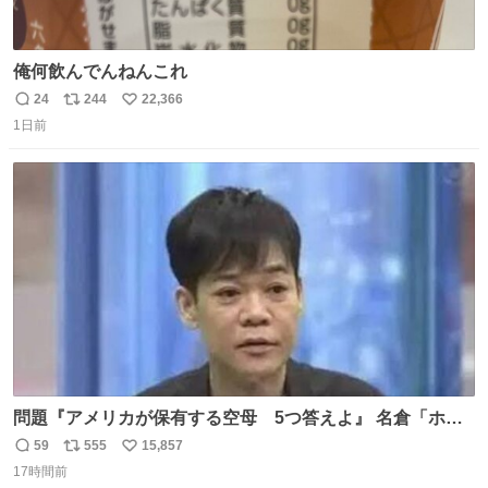
俺何飲んでんねんこれ
24
244
22,366
返
リ
い
1日前
信
ポ
い
数
ス
ね
ト
数
数
問題『アメリカが保有する空母 5つ答えよ』 名倉「ホン
マごめん、日本」
59
555
15,857
返
リ
い
17時間前
信
ポ
い