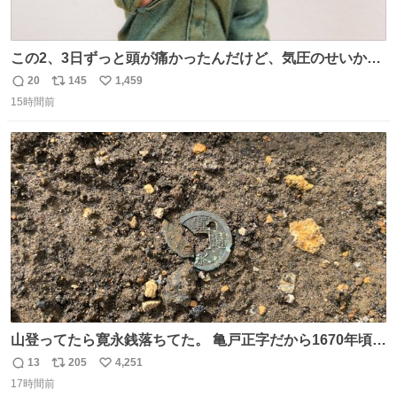
この2、3日ずっと頭が痛かったんだけど、気圧のせいかし
ら…
20
145
1,459
返
リ
い
15時間前
信
ポ
い
数
ス
ね
ト
数
数
山登ってたら寛永銭落ちてた。 亀戸正字だから1670年頃に
鋳造されたもの。
13
205
4,251
返
リ
い
17時間前
信
ポ
い