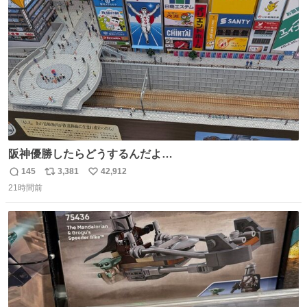
ト
数
数
阪神優勝したらどうするんだよ…
145
3,381
42,912
返
リ
い
21時間前
信
ポ
い
数
ス
ね
ト
数
数