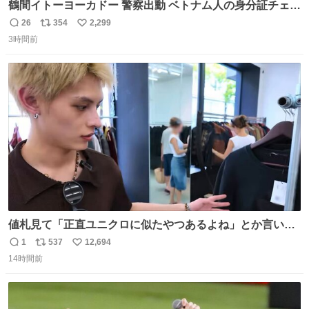
鶴間イトーヨーカドー 警察出動 ベトナム人の身分証チェッ
クを開店前に実施、店内まで見張りにきてます。不法滞在
26
354
2,299
返
リ
い
者は覚悟してお越しください。
3時間前
信
ポ
い
数
ス
ね
ト
数
数
値札見て「正直ユニクロに似たやつあるよね」とか言い出
すの好きすぎるWWWWWWWWWWWWW こちら側と同じ
1
537
12,694
返
リ
い
感覚助かる🙂‍↕️🙂‍↕️🙂‍↕️
14時間前
信
ポ
い
数
ス
ね
ト
数
数