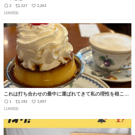
2
227
2,263
返
リ
い
16時間前
信
ポ
い
数
ス
ね
ト
数
数
これは打ち合わせの最中に運ばれてきて私の理性を根こそ
ぎ奪い去ったプリンの写真です。
1
192
3,007
返
リ
い
11時間前
信
ポ
い
数
ス
ね
ト
数
数