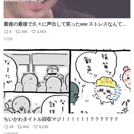
最後の最後で久々に声出して笑ったww ストレスなんて笑
って吹き飛ばせ！！ #水曜日のダウンタウン #大友康平
8
108
2,454
返
リ
い
1日前
信
ポ
い
数
ス
ね
ト
数
数
ちいかわタイトル回収マジ！！！！！！？？？？？？
28
862
9,126
返
リ
い
13時間前