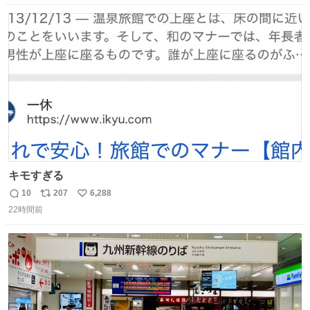
数
ス
ね
ト
数
数
キモすぎる
10
207
6,288
返
リ
い
22時間前
信
ポ
い
数
ス
ね
ト
数
数