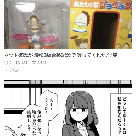
ネット彼氏が 漢検3級合格記念で 買ってくれた.ᐟ.ᐟ🩵
4
131
2,643
返
リ
い
17時間前
信
ポ
い
数
ス
ね
ト
数
数