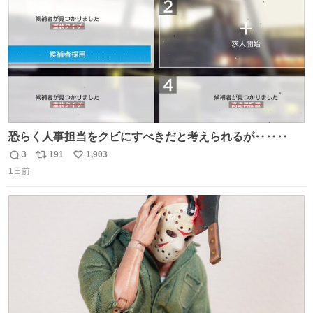
恐らく人事担当をクビにすべきだと考えられるが‥‥‥
3
191
1,903
返
リ
い
1日前
信
ポ
い
数
ス
ね
ト
数
数