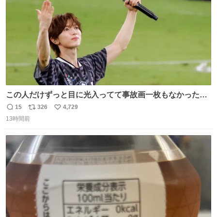
この人だけずっと目に光入ってて事故画一枚もなかったす
ごい #TravisJapan #Jリーグ
15
326
4,729
返
リ
い
13時間前
信
ポ
い
数
ス
ね
ト
数
数