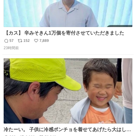
【カス】 辛みそきん1万個を寄付させていただきました
57
152
7,889
返
リ
い
23時間前
信
ポ
い
数
ス
ね
ト
数
数
冷たーい。 子供に冷感ポンチョを着せてあげたら大はしゃ