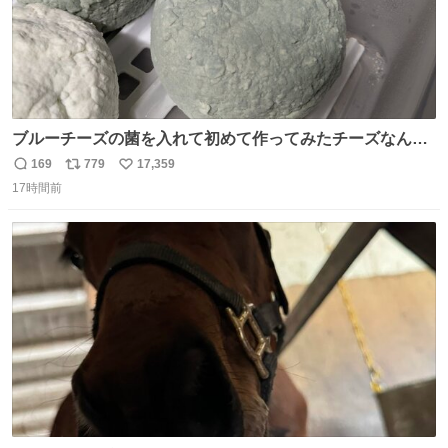
ブルーチーズの菌を入れて初めて作ってみたチーズなんだ
けど 本能でちょっとヤバいと思っちゃう見た目だな
169
779
17,359
返
リ
い
17時間前
信
ポ
い
数
ス
ね
ト
数
数