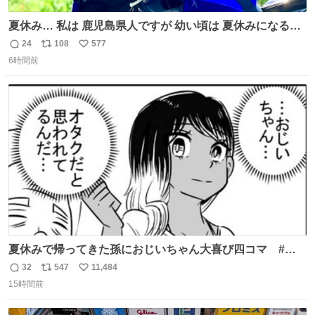
夏休み… 私は 鹿児島県人ですが 幼い頃は 夏休みになると
母の郷… 山梨へ遊びに行くのが楽しみでした 母の実家へ 1
24
108
577
返
リ
い
ヶ月近く泊まって … … 今の私は 医療従事者 お盆休み？ﾅﾆ
6時間前
信
ポ
い
ｿﾚｵｲｼｲﾉ?(笑 … … 子どもの頃 山梨で見た ひまわり畑の風
数
ス
ね
景 淡い記憶 そんな思い出の風景… ありますか？
ト
数
数
夏休みで帰ってきた孫におじいちゃん大喜び四コマ #四
コマ漫画 #Web漫画 #漫画が読めるハッシュタグ
32
547
11,484
返
リ
い
15時間前
信
ポ
い
数
ス
ね