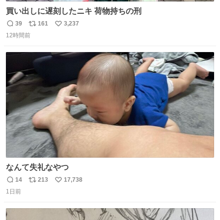
買い出しに遅刻したニキ 荷物持ちの刑
39
161
3,237
返
リ
い
12時間前
信
ポ
い
数
ス
ね
ト
数
数
なんて失礼なやつ
14
213
17,738
返
リ
い
1日前
信
ポ
い
数
ス
ね
ト
数