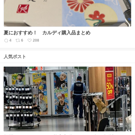
夏におすすめ！ カルディ購入品まとめ
4
6
208
返
リ
い
信
ポ
い
数
ス
ね
人気ポスト
ト
数
数