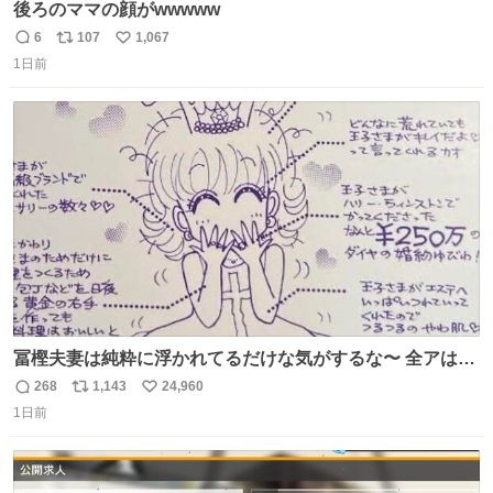
後ろのママの顔がwwwww
6
107
1,067
返
リ
い
1日前
信
ポ
い
数
ス
ね
ト
数
数
冨樫夫妻は純粋に浮かれてるだけな気がするな〜 全アはこ
こに自分の市場価値的なものを上乗せするので、 すっぴん
268
1,143
24,960
返
リ
い
＆寝起きのボサボサ頭でも「今日も可愛いね」が止まらな
1日前
信
ポ
い
い。放っておくと永遠に髪撫でてきて作業進まない()
数
ス
ね
156cm40kg、年中日焼け止めとお友達の私より綺麗な手や
ト
数
数
めてもろて とか言う