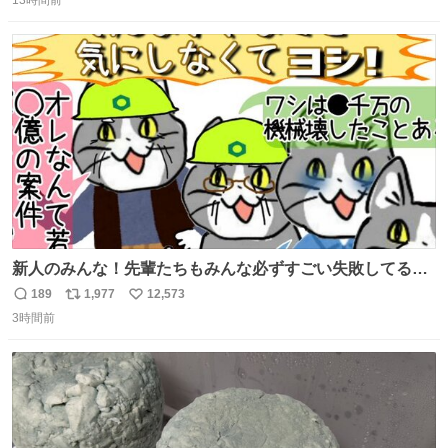
信
ポ
い
数
ス
ね
ト
数
数
新人のみんな！先輩たちもみんな必ずすごい失敗してるか
ら、ちいさいことは気にしなくてヨシ！ #現場猫
189
1,977
12,573
返
リ
い
3時間前
信
ポ
い
数
ス
ね
ト
数
数