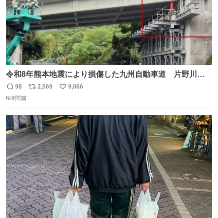
令和8年熊本地震により損傷した九州自動車道 片野川橋
（下り線）の復旧作業を行っています。 タイムラプス動画
98
2,569
9,066
返
リ
い
で、段差が生じた橋桁をジャッキアップしている様子をご
6時間前
信
ポ
い
紹介します。 引き続き、早期復旧に向けて着実に工事を進
数
ス
ね
めてまいります。 #NEXCO西日本 #熊本地震
ト
数
数