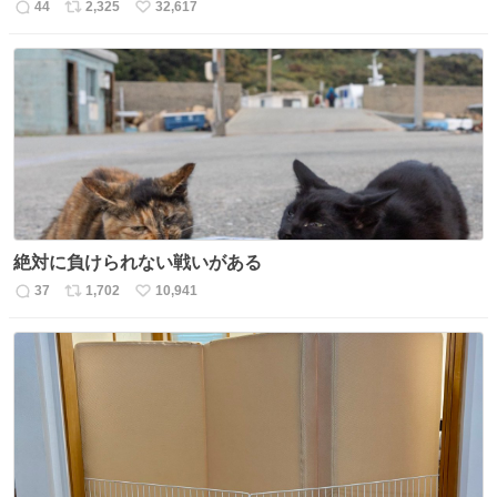
44
2,325
32,617
返
リ
い
信
ポ
い
数
ス
ね
ト
数
数
絶対に負けられない戦いがある
37
1,702
10,941
返
リ
い
信
ポ
い
数
ス
ね
ト
数
数