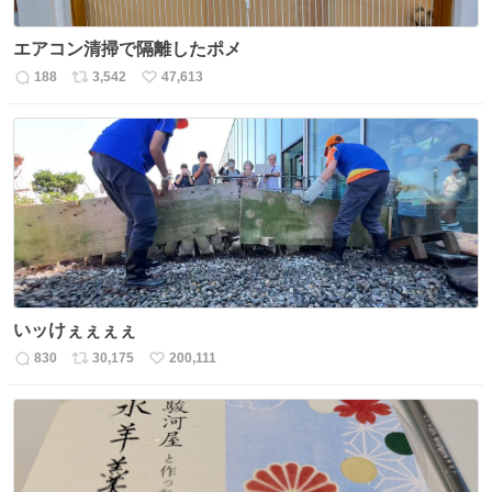
エアコン清掃で隔離したポメ
188
3,542
47,613
返
リ
い
信
ポ
い
数
ス
ね
ト
数
数
いッけぇぇぇぇ
830
30,175
200,111
返
リ
い
信
ポ
い
数
ス
ね
ト
数
数