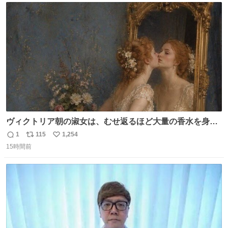
ト
数
数
ヴィクトリア朝の淑女は、むせ返るほど大量の香水を身に
つけるものではないとされていた。それでも香水は、髪や
1
115
1,254
返
リ
い
肌の手入れと同じくらい、ヴィクトリア朝の女性達の美容
15時間前
信
ポ
い
習慣に欠かせないものだった。 当時の香水は、現在私たち
数
ス
ね
が知る香水よりも単純な組成で、その大部分は薔薇、菫、
ト
数
数
ベルガモット、