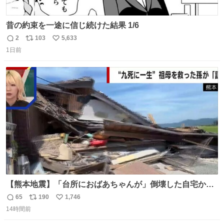
昔の約束を一途に信じ続けた結果 1/6
2
103
5,633
返
リ
い
1日前
信
ポ
い
数
ス
ね
ト
数
数
【熊本地震】「台所におばあちゃんが」倒壊した自宅から
孫が救出 地震発生時、台所で夕食の準備をしていた祖母の
65
190
1,746
返
リ
い
「助けて」という声。祖母を背負い、助け出した孫が「命
14時間前
信
ポ
い
があったのは奇跡」と当時の状況を語った。
数
ス
ね