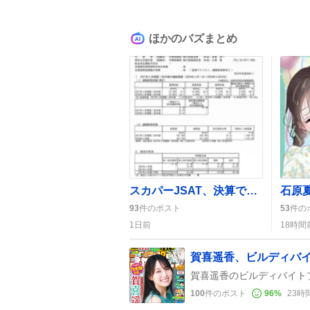
ほかのバズまとめ
スカパーJSAT、決算で純利益50%増＋株価急上昇にユーザー歓喜
93
件のポスト
53
件の
1日前
18時間
賀喜遥香、ビルディバ
100
件のポスト
96
%
23時