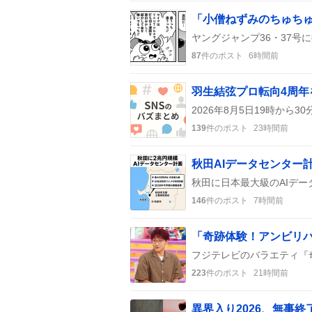
87
件のポスト
6時間前
139
件のポスト
23時間前
秋田AIデータセンター
146
件のポスト
7時間前
223
件のポスト
21時間前
異界入り2026、無事