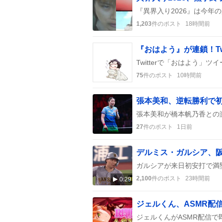
1,203
件のポスト
18時間前
『おはよう』が連鎖！Tw
75
件のポスト
10時間前
27
件のポスト
1日前
2,100
件のポスト
23時間前
0:29