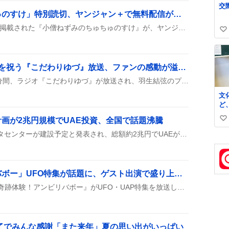
に
「小僧ねずみのちゅちゅのすけ」特別読切、ヤンジャン＋で無料配信が「やべー」好評
け
ヤングジャンプ36・37号に掲載された『小僧ねずみのちゅちゅのすけ』が、ヤンジャン＋で無料配信され、読者の間で「面白い」「笑える」などと話題になっている。
い
い
ね
数
羽生結弦プロ転向4周年を祝う『こだわりゆづ』放送、ファンの感動が溢れる夜
2026年8月5日19時から30分間、ラジオ『こだわりゆづ』が放送され、羽生結弦のプロ転向4周年を祝う特別企画が実施された。ファンからのメッセージ募集や藤原アナウンサーの朗読、セットリスト紹介が行われ、リスナーは感動や涙の声を上げた。
文
ど
い
計画が2兆円規模でUAE投資、全国で話題沸騰
い
い
秋田に日本最大級のAIデータセンターが建設予定と発表され、総額約2兆円でUAEが数千億円規模の投資を検討中、最大受電容量は500MWで、2030年代前半の稼働を目指すとSNSで盛り上がっている。
ね
数
「奇跡体験！アンビリバボー」UFO特集が話題に、ゲスト出演で盛り上がり
フジテレビのバラエティ『奇跡体験！アンビリバボー』がUFO・UAP特集を放送し、最新映像や失踪ミステリーを取り上げ、GENERATIONSの小森隼さんや乃木坂46の冨里奈央さんらがゲストとして登場した。
終了でみんな感謝「また来年」夏の思い出がいっぱい