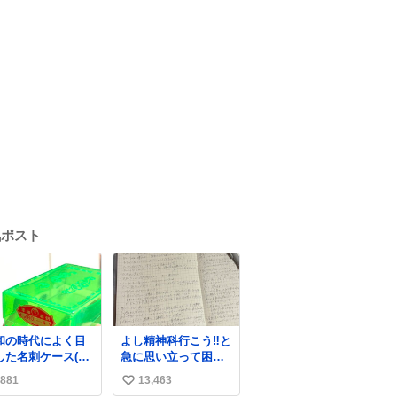
気ポスト
和の時代によく目
よし精神科行こう‼️と
した名刺ケース(名
急に思い立って困っ
を作るとこれに入
てること書き出して
881
13,463
い
て渡された)はウラ
たらペン止まらなく