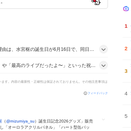
た。
1
2
LIVEが配信されたことや、オリジナル楽曲やイラストが多数投稿されたことがファンの期待感を高め、SNS上で盛り上がりを見せているようだ。
の声が多数。「すうちゃん最高」「ライブ楽しみ！」とテンションが上がるコメントも目立ち、全体的に喜びの雰囲気だ。
3
ています。内容の最新性・正確性は保証されておりません。その他注意事項は
4
フィードバック
5
枢
（
@mizumiya_su
）誕生日記念2026グッズ」販売
下ろし「オーロラアクリルパネル」「ハート型缶バッ