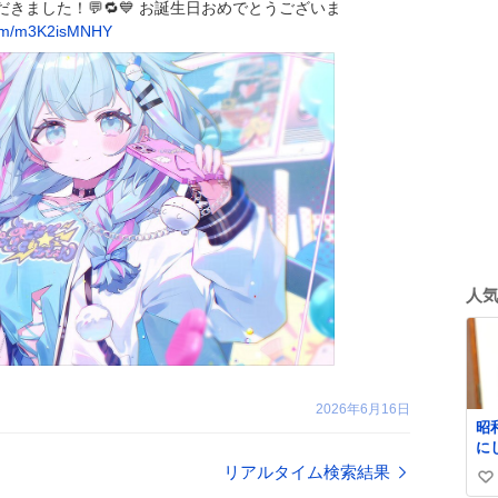
きました！💬🔁💙 お誕生日おめでとうございま
com/m3K2isMNHY
人
2026年6月16日
昭
に
刺
リアルタイム検索結果
い
れ