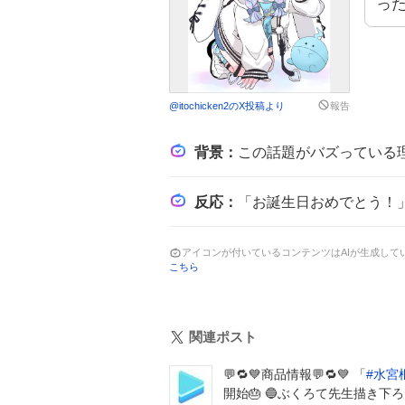
っ
@
itochicken2
のX投稿より
報告
背景
：
この話題がバズっている理由は、水宮枢の誕生日が6月16日で、同日21時から生誕3D
反応
：
「お誕生日おめでとう！」や「最高のライブだったよ〜」といった祝福
アイコンが付いているコンテンツはAIが生成し
こちら
関連ポスト
💬🔁💙商品情報💬🔁💙 「
#
水宮
開始🎂 🔵ぶくろて先生描き