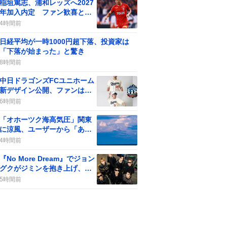
稲垣篤志、浦和レッズへ2027
年加入内定 ファン歓喜と期
待感が高まる
4時間前
日経平均が一時1000円超下落、投資家は
「下落が始まった」と驚き
8時間前
中日ドラゴンズFCユニホーム
新デザイン公開、ファンは
「かわいい」「レトロ」など
6時間前
歓喜
「オホーツク海高気圧」関東
に涼風、ユーザーから「あり
がとう」や「ずっといて」な
4時間前
ど感謝の声が寄せられる
『No More Dream』でジョン
グクがジミンを抱き上げ、フ
ァン歓喜の瞬間が話題に
5時間前