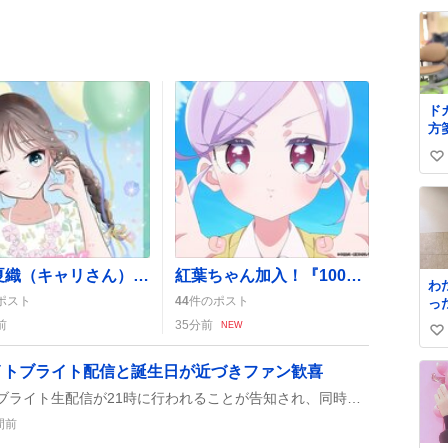
ン
い
麗
ね
供
数
し
い
ド
方
い
い
ね
数
石原夏織（キャリさん）33歳誕生日、ライブ配信やリズム天国で祝福の声が続々
紅葉ちゃん加入！『100カノ』第30話先行カット公開にファン歓喜
わ
ポスト
44
件のポスト
った 階段か
が
前
35分前
NEW
い
け
立
い
イトブライト配信と誕生日が近づきファン歓喜
が
ね
通
賀喜遥香のビルディバイトブライト生配信が21時に行われることが告知され、同時に新情報や誕生日が近いことがファンに伝わり、SNSで「やったー！！」「かっきー可愛いね」などの期待が広がっている。
数
仕
間前
人
に