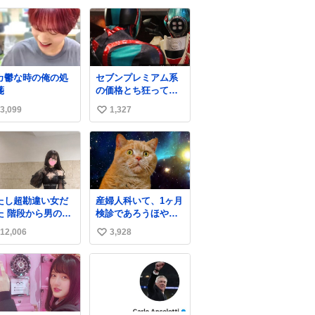
ガラスのような綺
なってすごい勢いで
い
な発色なので、子
埋まってワロタ
ね
たちの宝物入れと
数
て二次利用されて
ましたとさ。
カ鬱な時の俺の処
セブンプレミアム系
箋
の価格とち狂ってて
今これ
3,099
1,327
い
い
ね
数
たし超勘違い女だ
産婦人科いて、1ヶ月
ら男の人
検診であろうほやほ
降りて来てたんだ
や赤ちゃん👩‍🍼と推
12,006
3,928
い
ど この格好の女が
定2,3歳の女の子👧🏻
ってたら一回は足
をワンオペで連れて
い
止まるでしょ？普
るママがいるのだけ
ね
。降りてきたのは
ども 女の子ずっとマ
数
事帰りっぽい男の
マの側から離れな
で、足取り重そう
い…⁉️ 手を繋がなく
歩いてて見るから
てもうろちょろしな