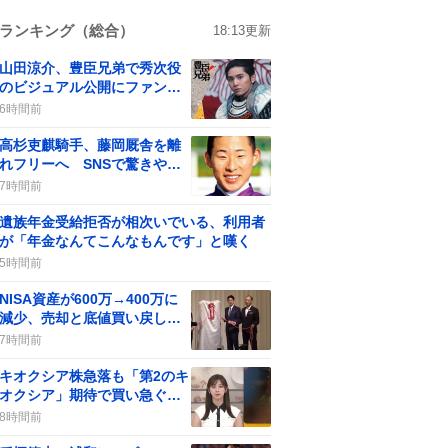
ランキング（総合）
18:13
更新
山田涼介、豊臣兄弟で秀次役
のビジュアル公開にファン歓
喜が話題に
6時間前
高杉吏麒騎手、藤岡厩舎を離
れフリーへ SNSで驚きや残
念の声も見られる
7時間前
遺族年金受給拒否が相次いでいる、利用者
が「年金なんてこんなもんです」と嘆く
5時間前
NISA資産が600万→400万に
減少、売却と底値買い戻し議
論がSNSで拡散
7時間前
キオクシア株急落も「第2のキ
オクシア」期待で買い急ぐユ
ーザー続出
8時間前