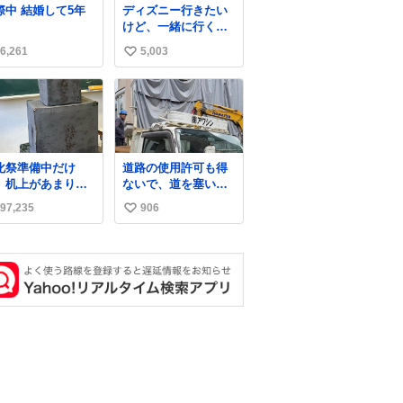
交際中 結婚して5年
ディズニー行きたい
異変を感じたんだ
いしママが歩いたら
けど、一緒に行くほ
ど
ピクミンみたいにﾄﾃﾄ
ど仲のいい友達が居
ﾃついてってるし逃走
6,261
5,003
い
ない… ほんでこれ
しないし脱走しない
い
し逃げないし走ら文
字数
ね
数
化祭準備中だけ
道路の使用許可も得
、机上があまりに
ないで、道を塞いだ
じめっぽすぎる
まま解体作業して
97,235
906
い
る。 写真を撮ろうと
したら「勝手に写真
い
撮るな馬鹿野郎」と
ね
罵倒されるなど。
数