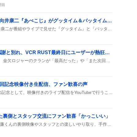
間前
SnowMan・阿部亮平＆向井康二『あべこじ』がグッタイム＆バッタイムで大盛り上がり「かわいい」声続出
SnowManの阿部亮平と向井康二が番組やライブで見せた『グッタイム』と『バッタイム』の掛け合いが話題に。ハグや手をつなぐ姿がSNSに多数アップされ、ファンは「かわいい」「最高」と盛り上がっている。
「金欠ロジャー」への感謝と別れ、VCR RUST最終日にユーザーが熱狂的な声を連発
VCR RUSTの最終日が過ぎ、金欠ロジャーのクランが「最高だった」や「また次回にて」と感謝と別れのコメントを連投。配信や対戦の思い出が語られ、次回イベントへの期待が高まっている様子が見られる。
0回記念映像付き生配信、ファン歓喜の声
初星学園放送部が100回目の記念として、映像付きのライブ配信をYouTubeで行うことになり、ファンからは「第100回だ～～～」「映像付き生配信待機ですわ～」と盛り上がりの声が上がっている。
で見せた裏側とスタッフ交流にファン歓喜「かっこいい」
Renlog第16回が配信され、廉くんの裏側映像やスタッフとの楽しいやり取り、手作りグッズが披露され、ファンから「かっこいい」「安定のサンダル」などの声が上がっている。