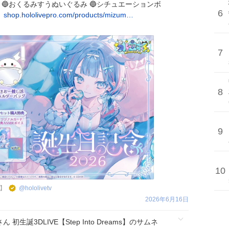
 🔵おくるみすうぬいぐるみ 🔵シチュエーションボ
6

shop.hololivepro.com/products/mizum…
7
8
9
10
】
@
hololivetv
2026年6月16日
初生誕3DLIVE【Step Into Dreams】のサムネ