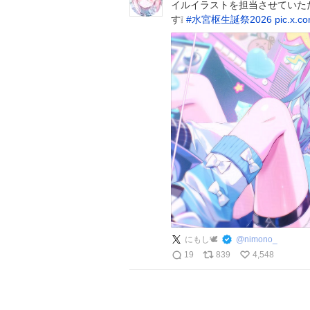
イルイラストを担当させていただ
す❕
#
水宮枢生誕祭2026
pic.x.
にもし🕊️
@
nimono_
19
839
4,548