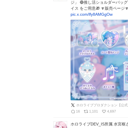
ジ」 🔵推し活ショルダーバッグ
イス をご用意🎁 🔽販売ページ
pic.x.com/lfy8AMGgOw
ホロライブプロダクション【公式
16
1,101
4,697
ホロライブDEV_IS所属 水宮枢さん 