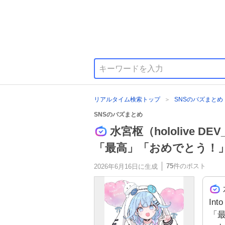
リアルタイム検索トップ
SNSのバズまとめ
SNSのバズまとめ
水宮枢（hololive D
「最高」「おめでとう！
75
件のポスト
2026年6月16日
に生成
In
「