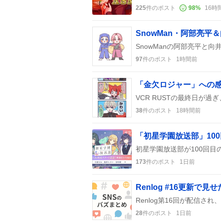
225
件のポスト
98
%
16時
97
件のポスト
1時間前
38
件のポスト
18時間前
「初星学園放送部」10
173
件のポスト
1日前
Renlog #16更新
28
件のポスト
1日前