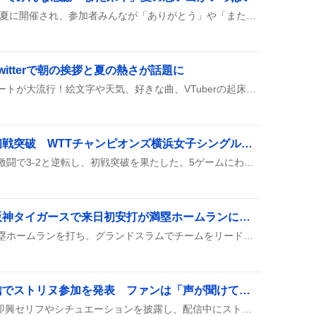
『異界入り2026』は今年の夏に開催され、参加者みんなが「ありがとう」や「また来年」って言い合いながら、無事に終わったみたい。次のループも楽しみだね。
itterで朝の挨拶と夏の熱さが話題に
Twitterで「おはよう」ツイートが大流行！絵文字や天気、好きな曲、VTuberの起床報告などを添えて、みんなが朝の一言を披露している様子が見受けられる。
張本美和、逆転勝利で初戦突破 WTTチャンピオンズ横浜女子シングルス激闘
張本美和が橋本帆乃香との激闘で3-2と逆転し、初戦突破を果たした。5ゲームにわたる接戦で、最終ゲームは11-5で締めくくり、次のラウンドへ駒を進めた。
デルミス・ガルシア、阪神タイガースで来日初安打が満塁ホームランに沸騰
ガルシアが来日初安打で満塁ホームランを打ち、グランドスラムでチームをリードさせたんだね。
ジェルくん、ASMR配信でストリヌ参加を発表 ファンは「声が聞けて嬉しい」
ジェルくんがASMR配信で即興セリフやシチュエーションを披露し、配信中にストリヌ参加を発表した。リスナーは『声が聞けて嬉しい』と喜び、配信は夜遅くまで続いた。