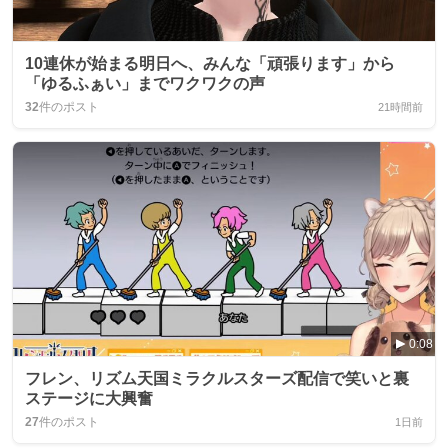
10連休が始まる明日へ、みんな「頑張ります」から
「ゆるふぁい」までワクワクの声
32
件のポスト
21時間前
0:08
フレン、リズム天国ミラクルスターズ配信で笑いと裏
ステージに大興奮
27
件のポスト
1日前