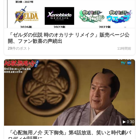
「ゼルダの伝説 時のオカリナ リメイク」販売ページ公
開、ファン歓喜の声続出
29
件のポスト
11時間前
0:30
「心配無用ノ介 天下御免」第4話放送、笑いと時代劇パ
ロディが話題に