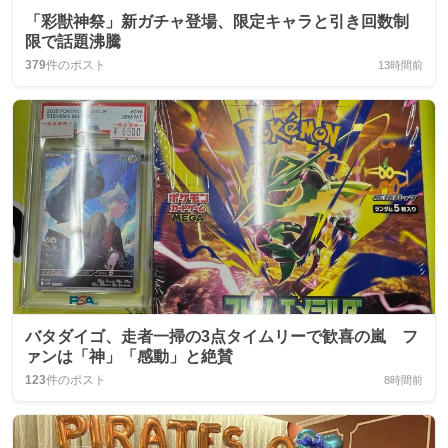
「彩獣神祭」新ガチャ登場、限定キャラと引き回数制
限で話題沸騰
379
件のポスト
13時間前
バタダイゴ、走者一掃の3点タイムリーで歓喜の嵐 フ
ァンは「神」「感動」と絶賛
123
件のポスト
8時間前