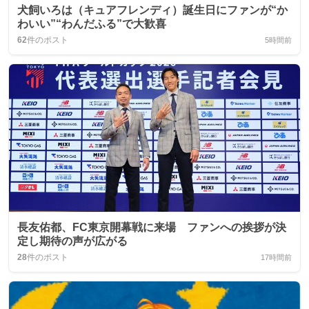
犬飼いろは（キュアフレンディ）誕生日にファンが“か
わいい”“わんだふる”で大歓喜
62
件のポスト
5時間前
長友佑都、FC東京開幕戦に来場 ファンへの挨拶が決
定し期待の声が広がる
28
件のポスト
17時間前