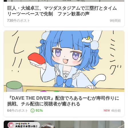
巨人・大城卓三、マツダスタジアムで三塁打とタイム
リーツーベースで先制 ファン歓喜の声
730
件のポスト
9時間前
『DAVE THE DIVER』配信でろあるーむが寿司作りに
挑戦、チル配信に視聴者が癒される
64
件のポスト
91
%
46分前
NEW