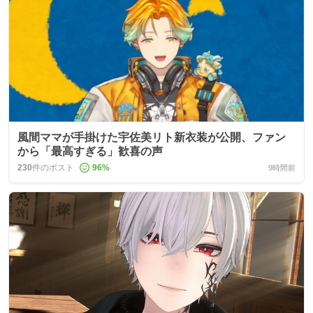
風間ママが手掛けた宇佐美リト新衣装が公開、ファン
から「最高すぎる」歓喜の声
230
件のポスト
96
%
9時間前