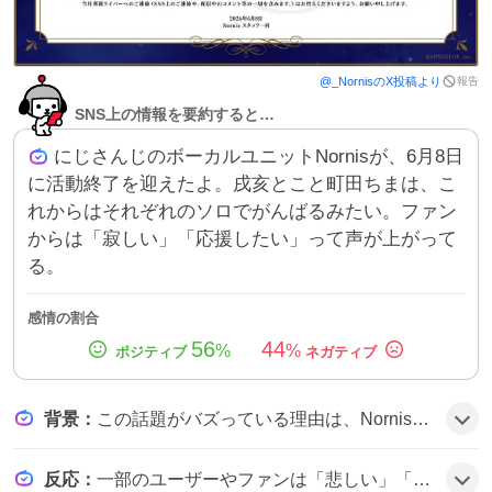
報告
@
_Nornis
のX投稿より
SNS上の情報を要約すると…
にじさんじのボーカルユニットNornisが、6月8日
に活動終了を迎えたよ。戌亥とこと町田ちまは、こ
れからはそれぞれのソロでがんばるみたい。ファン
からは「寂しい」「応援したい」って声が上がって
る。
感情の割合
56
44
%
%
背景
：
この話題がバズっている理由は、Nornisが独自の歌声とライブ演出で多くのファンの心を掴んでいたことと、メンバー個々のソロ活動がすでに注目を浴びていたため、解散のニュースが大きな関心を呼んだようだ。
反応
：
一部のユーザーやファンは「悲しい」「寂しい」と感情を表しつつ、「ありがとう」「これからも応援します」など感謝と応援の声も見られる。「Nornis最高だった」や「ライブに行きたかった」など具体的な思い出が語られ、全体的に温かい雰囲気が伝わる。