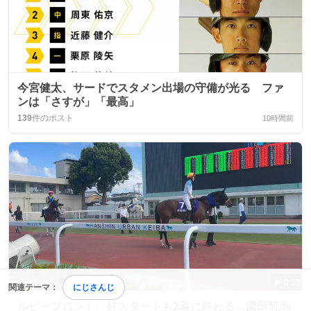
今宮健太、サードでスタメン出場の守備が光る ファ
ンは「さすが」「最高」
139
件のポスト
10時間前
0:13
関連テーマ：
にじさんじ
ルビーブロンド、好スタートも2着に終わる…園田競馬