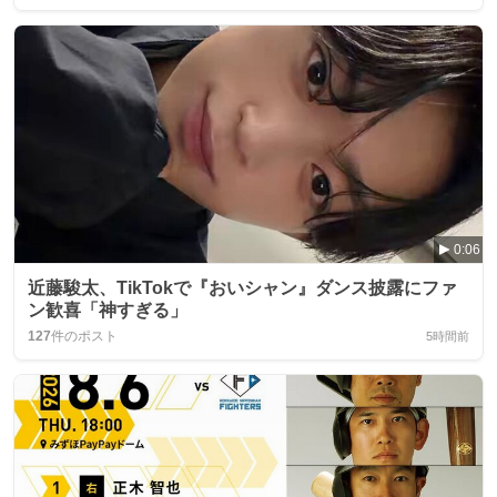
0:06
近藤駿太、TikTokで『おいシャン』ダンス披露にファ
ン歓喜「神すぎる」
127
件のポスト
5時間前