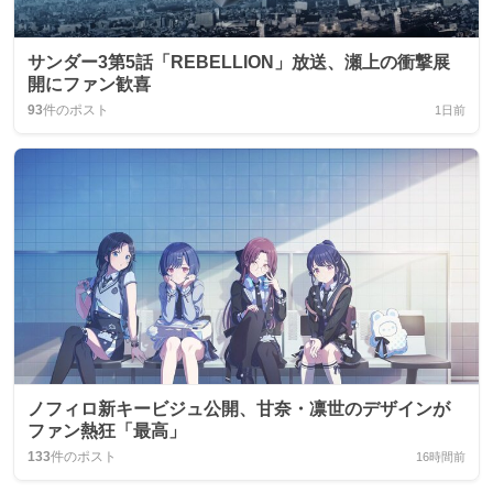
サンダー3第5話「REBELLION」放送、瀬上の衝撃展
開にファン歓喜
93
件のポスト
1日前
ノフィロ新キービジュ公開、甘奈・凛世のデザインが
ファン熱狂「最高」
133
件のポスト
16時間前