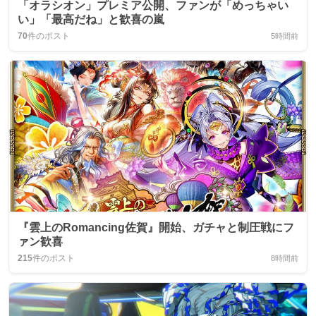
「オラシオン」プレミア公開、ファンが「めっちゃい
い」「最高だね」と歓喜の嵐
70
件のポスト
5時間前
『雲上のRomancing佐賀』開始、ガチャと制圧戦にフ
ァン歓喜
215
件のポスト
8時間前