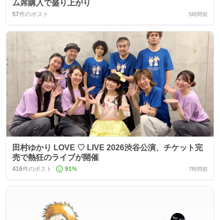
ム席購入で盛り上がり
57
件のポスト
5時間前
田村ゆかり LOVE ♡ LIVE 2026渋谷公演、チケット完
売で熱狂のライブが開催
416
件のポスト
91
%
7時間前