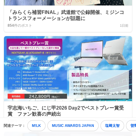
「みらくら補習FINAL」武道館で公録開催、ミジンコ
トランスフォーメーションが話題に
854
件のポスト
1日前
宇志海いちご、にじ甲2026 Day2でベストプレー賞受
賞 ファン歓喜の声続出
130
件のポスト
19時間前
関連テーマ：
M!LK
MUSIC AWARDS JAPAN
塩﨑太智
曽