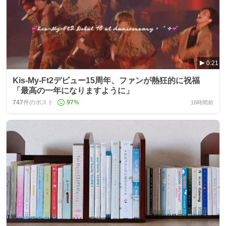
0:21
Kis-My-Ft2デビュー15周年、ファンが熱狂的に祝福
「最高の一年になりますように」
747
件のポスト
97
%
16時間前