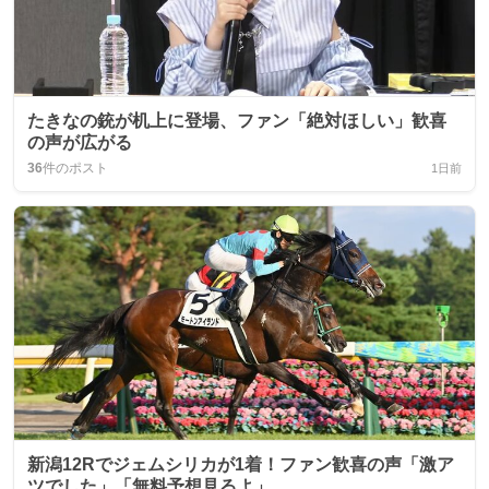
たきなの銃が机上に登場、ファン「絶対ほしい」歓喜
の声が広がる
36
件のポスト
1日前
新潟12Rでジェムシリカが1着！ファン歓喜の声「激ア
ツでした」「無料予想見るよ」