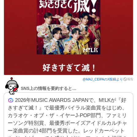
報告
@
MAJ_CEIPA
のX投稿より
SNS上の情報を要約すると…
2026年MUSIC AWARDS JAPANで、M!LKが『好
きすぎて滅！』で最優秀バイラル楽曲賞をはじめ、
カラオケ・オブ・ザ・イヤーJ‑POP部門、ファミリ
ーソング特別賞、最優秀ボーイズアイドルカルチャ
ー楽曲賞の計4部門を受賞した。レッドカーペット