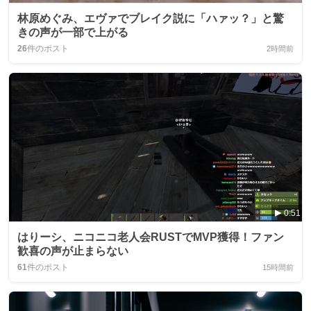
林原めぐみ、エヴァでブレイク説に「ハァッ？」と驚
きの声が一部で上がる
26
件のポスト
2時間前
0:51
はりーシ、ニコニコ老人会RUSTでMVP獲得！ファン
歓喜の声が止まらない
61
件のポスト
15時間前