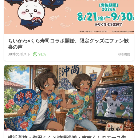
ちいかわ×くら寿司コラボ開始、限定グッズにファン歓
喜の声
30
件のポスト
91
%
6時間前
横浜高校・織田くんと沖縄尚学・末吉くんのエース先