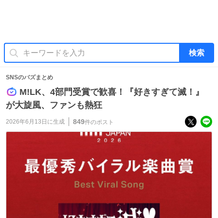
検索
SNSのバズまとめ
M!LK、4部門受賞で歓喜！『好きすぎて滅！』
が大旋風、ファンも熱狂
849
2026年6月13日
に生成
件のポスト