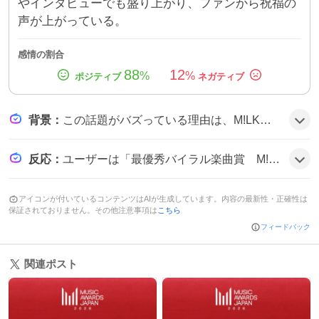
やインタビューでも盛り上がり、ファンから祝福の
声が上がっている。
感情の割合
88
12
%
%
背景
：
この話題がバズっている理由は、M!LKの楽曲『好きすぎて滅！』がSNSで大きく拡散し、ミュージックビデオが1億回再生突破したことと、同曲がMUSIC AWARDS JAPAN 2026で4部門の受賞に輝いたことが相まって、ファンの期待感と喜びが高まったためとみられる。
反応
：
ユーザーは「最優秀バイラル楽曲賞 M!LKの『好きすぎて滅！』に決定！」と歓喜し、「MVが1億回再生突破に喜び炸裂！」と盛り上がり、「レッドカーペット歩いてるM!LKがみれるなんて感激」と感動を共有している様子だ。
アイコンが付いているコンテンツはAIが生成しています。内容の最新性・正確性は
保証されておりません。その他注意事項は
こちら
フィードバック
関連ポスト