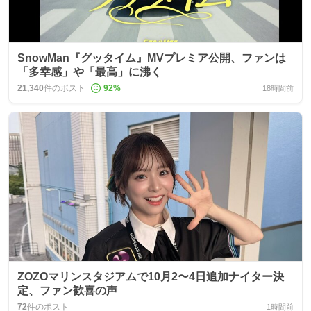
SnowMan『グッタイム』MVプレミア公開、ファンは
「多幸感」や「最高」に沸く
21,340
件のポスト
92
%
18時間前
ZOZOマリンスタジアムで10月2〜4日追加ナイター決
定、ファン歓喜の声
72
件のポスト
1時間前