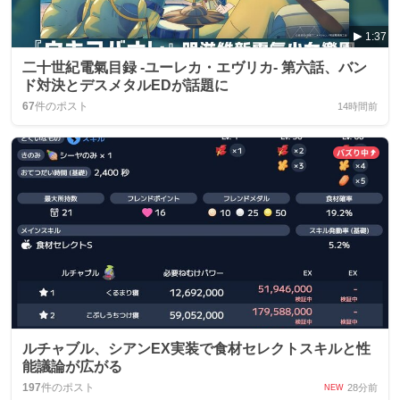
1:37
二十世紀電氣目録 -ユーレカ・エヴリカ- 第六話、バン
ド対決とデスメタルEDが話題に
67
件のポスト
14時間前
ルチャブル、シアンEX実装で食材セレクトスキルと性
能議論が広がる
197
件のポスト
28分前
NEW