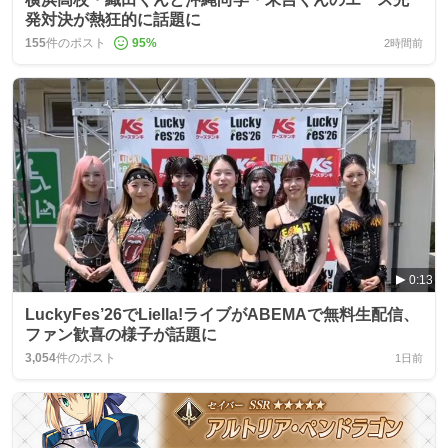
発対決が熱狂的に話題に
155
件のポスト
95
%
2時間前
0:13
LuckyFes’26でLiella!ライブがABEMAで無料生配信、
ファン歓喜の様子が話題に
3,054
件のポスト
1日前