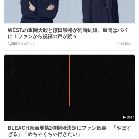
WEST.の重岡大毅と濵田崇裕が同時結婚、重岡はパパ
に！ファンから祝福の声が続々
1,200
件のポスト
21時間前
0:47
BLEACH原画展第2弾開催決定にファン歓喜 「やばす
ぎる」「めちゃくちゃ行きたい」