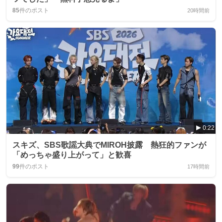
85
件のポスト
20時間前
0:22
スキズ、SBS歌謡大典でMIROH披露 熱狂的ファンが
「めっちゃ盛り上がって」と歓喜
99
件のポスト
17時間前