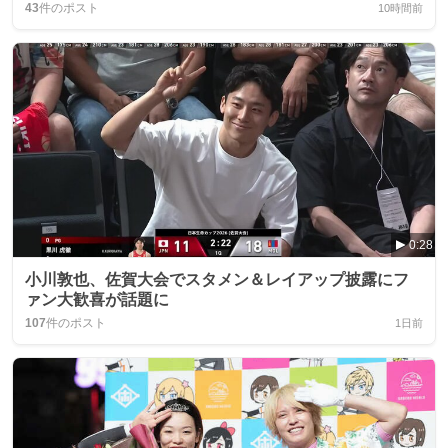
43
件のポスト
10時間前
0:28
小川敦也、佐賀大会でスタメン＆レイアップ披露にフ
ァン大歓喜が話題に
107
件のポスト
1日前