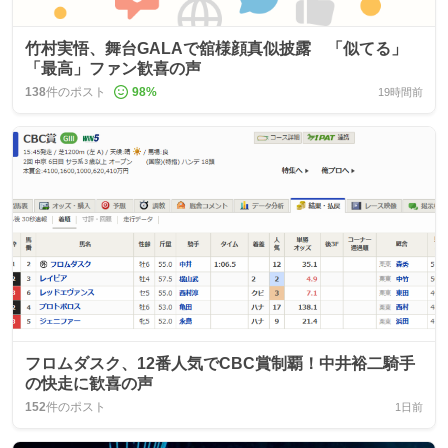
竹村実悟、舞台GALAで舘様顔真似披露 「似てる」
「最高」ファン歓喜の声
138
件のポスト
98
%
19時間前
フロムダスク、12番人気でCBC賞制覇！中井裕二騎手
の快走に歓喜の声
152
件のポスト
1日前