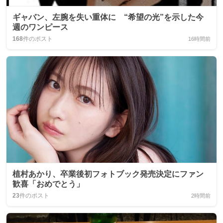
ギャバン、左腕を失い重体に “希望の光”を示した今
週のワンピース
168
件のポスト
16時間前
植村あかり、卒業後初フォトブック発売決定にファン
歓喜「おめでとう」
23
件のポスト
2時間前