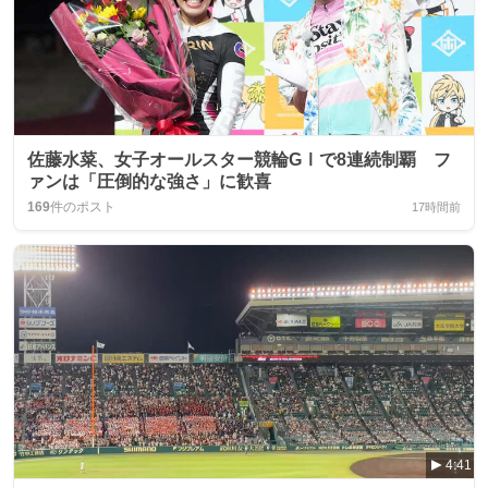
佐藤水菜、女子オールスター競輪GⅠで8連続制覇 フ
ァンは「圧倒的な強さ」に歓喜
169
件のポスト
17時間前
4:41