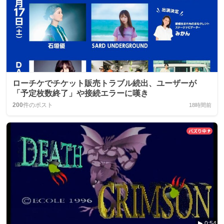
ローチケでチケット販売トラブル続出、ユーザーが
「予定枚数終了」や接続エラーに嘆き
200
件のポスト
18時間前
0:54