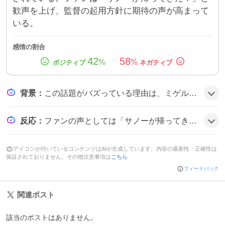
歓声を上げ、監督の起用方針に期待の声が高まって
いる。
感情の割合
42
58
%
%
背景
：
この話題がバズっている理由は、ミゲル・サノーの一軍復帰が長らく待ち望まれていたことと、DHや代打としての起用がチームの打線強化に直結すると期待されたためで、ファンの期待感が高まっている可能性がある。
反応
：
ファンの声としては「サノーが帰ってきた！」と喜ぶ声が多く、一部では「サノー上げたのに使わないのか」といった不安の声もある。「サノー、代打待機で期待」や「サノー復帰おめでとう」といったポジティブなコメントが目立ち、全体的に期待と歓喜の雰囲気が広がっている。
アイコンが付いているコンテンツはAIが生成しています。内容の最新性・正確性は
保証されておりません。その他注意事項は
こちら
フィードバック
関連ポスト
該当のポストはありません。