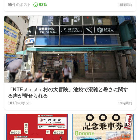
95
件のポスト
93
%
18時間前
「NTEメェメェ村の大冒険」池袋で混雑と暑さに関す
る声が寄せられる
101
件のポスト
19時間前