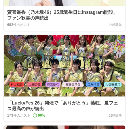
賀喜遥香（乃木坂46）25歳誕生日にInstagram開設、
ファン歓喜の声続出
692
件のポスト
16時間前
「LuckyFes'26」開催で「ありがとう」熱狂、夏フェ
ス最高の声が続出
173
件のポスト
90
%
13時間前