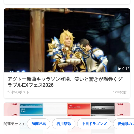
0:12
アグトー新曲キャラソン登場、笑いと驚きが渦巻くグ
ラブルEXフェス2026
53
件のポスト
12時間前
関連テーマ：
加藤匠馬
石川昂弥
中日ドラゴンズ
愛知県の