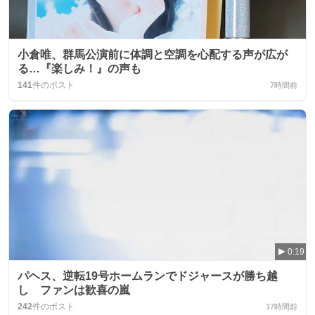
小倉唯、群馬公演前に体調と空調を心配する声が広が
る…『楽しみ！』の声も
141
件のポスト
7時間前
0:19
パヘス、逆転19号ホームランでドジャースが勝ち越
し ファンは歓喜の嵐
242
件のポスト
17時間前