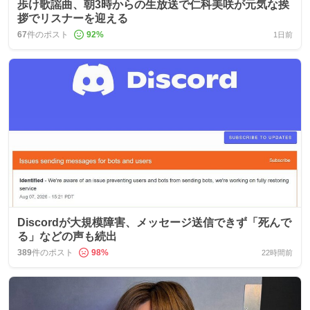
歩け歌謡曲、朝3時からの生放送で仁科美咲が元気な挨
拶でリスナーを迎える
67
件のポスト
92
%
1日前
Discordが大規模障害、メッセージ送信できず「死んで
る」などの声も続出
389
件のポスト
98
%
22時間前