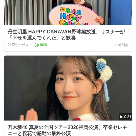
丹生明里 HAPPY CARAVAN野球編放送、リスナーが
「幸せを運んでくれた」と歓喜
217
件のポスト
90
%
10時間前
0:31
乃木坂46 真夏の全国ツアー2026福岡公演、卒業セレモ
ニーと祝花で感動の最終公演