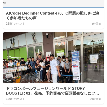
AtCoder Beginner Contest 470、C問題の難しさに沸
く参加者たちの声
228
件のポスト
6時間前
ドラゴンボールフュージョンワールド STORY
BOOSTER 01」発売、予約完売で店頭販売なしにファ
ンが大騒ぎ
126
件のポスト
21時間前