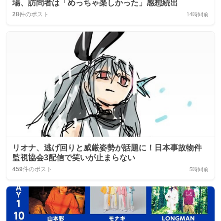
場、訪問者は「めっちゃ楽しかった」感想続出
28
件のポスト
14時間前
リオナ、逃げ回りと威厳姿勢が話題に！日本事故物件
監視協会3配信で笑いが止まらない
459
件のポスト
5時間前