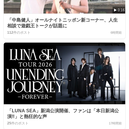
0:16
「中島健人」オールナイトニッポン新コーナー、人生
相談で遊戯王トークが話題に
112
件のポスト
6時間前
「LUNA SEA」新潟公演開催、ファンは「本日新潟公
演‼️」と熱狂的な声
25
件のポスト
17時間前