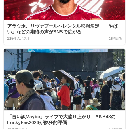
アラウホ、リヴァプールへレンタル移籍決定 「やば
い」などの期待の声がSNSで広がる
125
件のポスト
23時間前
「言い訳Maybe」ライブで大盛り上がり、AKB48の
LuckyFes2026が熱狂的評価