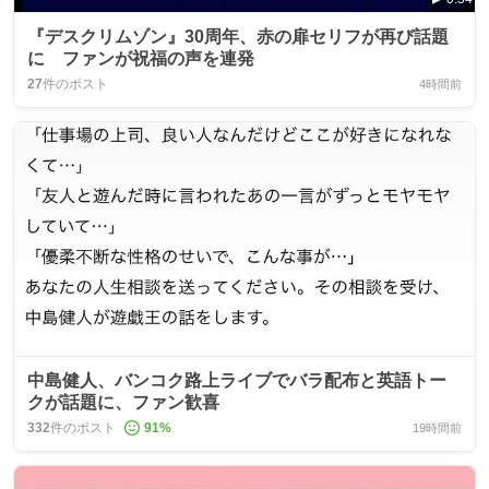
『デスクリムゾン』30周年、赤の扉セリフが再び話題
に ファンが祝福の声を連発
27
件のポスト
4時間前
中島健人、バンコク路上ライブでバラ配布と英語トー
クが話題に、ファン歓喜
332
件のポスト
91
%
19時間前