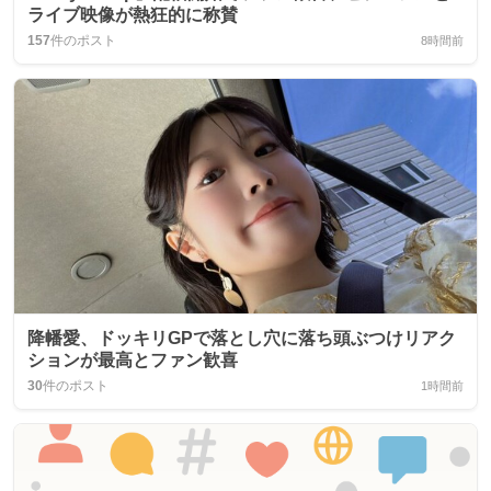
ライブ映像が熱狂的に称賛
157
件のポスト
8時間前
降幡愛、ドッキリGPで落とし穴に落ち頭ぶつけリアク
ションが最高とファン歓喜
30
件のポスト
1時間前