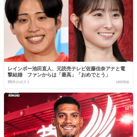
レインボー池田直人、元読売テレビ佐藤佳奈アナと電
撃結婚 ファンからは「最高」「おめでとう」
35
件のポスト
18時間前