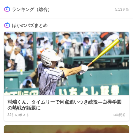
ランキング（総合）
5:13
更新
ほかのバズまとめ
村端くん、タイムリーで同点追いつき続投—白樺学園
の熱戦が話題に
32
件のポスト
13時間前