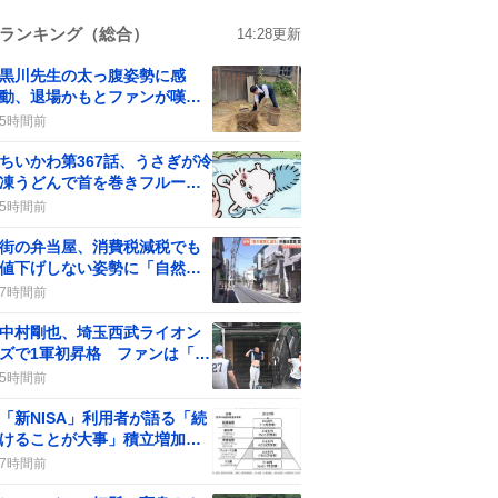
ランキング（総合）
14:28
更新
黒川先生の太っ腹姿勢に感
動、退場かもとファンが嘆く
『風、薫る』最新エピソード
5時間前
ちいかわ第367話、うさぎが冷
凍うどんで首を巻きフルーツ
ポンチで夏を満喫と話題沸騰
5時間前
街の弁当屋、消費税減税でも
値下げしない姿勢に「自然
だ」などの声が広がる
7時間前
中村剛也、埼玉西武ライオン
ズで1軍初昇格 ファンは「や
った！」と歓喜
5時間前
「新NISA」利用者が語る「続
けることが大事」積立増加の
声が広がる
7時間前