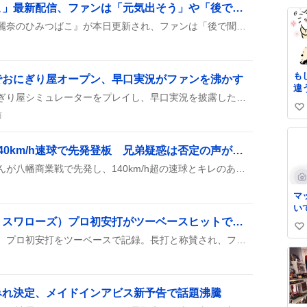
「上田麗奈のひみつばこ」最新配信、ファンは「元気出そう」や「後で聞く」声が広がる
い
ね
上田麗奈が出演する『上田麗奈のひみつばこ』が本日更新され、ファンは「後で聞くぜ」や「ひみつばこを聴いて元気出そう」といった声を上げて楽しんでいる。
数
も
でおにぎり屋オープン、早口実況がファンを沸かす
違
ぽんぽこが早朝配信でおにぎり屋シミュレーターをプレイし、早口実況を披露した様子がファンの間で話題に。無音のエンディングやちょっとしたハプニングもあり、神回と称賛された。
い
前
い
ね
健大高崎の石垣くん、140km/h速球で先発登板 兄弟疑惑は否定の声が多数
数
健大高崎のエース、石垣くんが八幡商業戦で先発し、140km/h超の速球とキレのある変化球で魅せた。兄弟ではないとみんなで確認しながら、無失点の好投が話題に。
マ
い
増居翔太（東京ヤクルトスワローズ）プロ初安打がツーベースヒットで話題に、ファン歓喜の声続く
い
増居翔太投手が先発登板し、プロ初安打をツーベースで記録。長打と称賛され、ファンからは「ツーベース」「長打」などの歓声が上がり、今後の活躍が期待されている。試合はバンテリンドームで行われ、増居の打撃がチームの得点につながる可能性が示唆された。多くのツイートが祝福と驚きを交えて投稿され、SNS上で盛り上がりを見せた。
い
ね
数
みれ決定、メイドインアビス新予告で話題沸騰