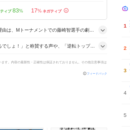
83
17
%
%
1
が予想外の展開だったことと、跳満連発という高得点プレイが視覚的にインパクト大だったため、ファンの期待感が高まったことにあるようだ。
トが多数。「跳満連発で凄すぎる」「藤崎さんすごい‼️カッコイイーーー‼️」といった熱狂的な書き込みが目立ち、全体的にテンションが上がっている様子だ。
2
ています。内容の最新性・正確性は保証されておりません。その他注意事項は
3
フィードバック
4
5