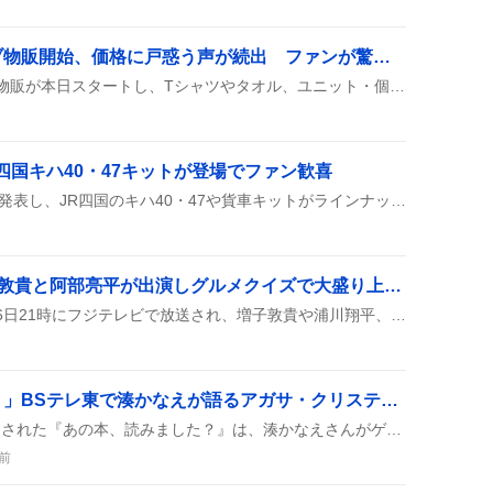
リフラクションズライブ物販開始、価格に戸惑う声が続出 ファンが驚愕、5万円超えの購入額に懸念
リフラクションズのライブ物販が本日スタートし、Tシャツやタオル、ユニット・個人カラーのペンライトなどが並びました。合計金額が5万円を超えるケースもあり、高額な購入に対する戸惑いや懸念の声が広がっています。
R四国キハ40・47キットが登場でファン歓喜
TOMIXが新作模型キットを発表し、JR四国のキハ40・47や貨車キットがラインナップに加わったと投稿者が報告し、ライブ配信での紹介が期待されている。
ナゾトレMAXXX、増子敦貴と阿部亮平が出演しグルメクイズで大盛り上がり
『ナゾトレMAXXX』が8月6日21時にフジテレビで放送され、増子敦貴や浦川翔平、阿部亮平がVTRで登場し、グルメクイズやリアルタイム配信が楽しめた。知ったかNGで増子が『知ったかイケメン』を披露し、阿部がポーチドエッグ問題で正解したのが話題に。
「あの本、読みました？」BSテレ東で湊かなえが語るアガサ・クリスティー特集が好評
BSテレ東で今夜10時に放送された『あの本、読みました？』は、湊かなえさんがゲストで登場し、アガサ・クリスティー作品を徹底解説するスペシャル回が配信でも楽しめる形で提供された。
前