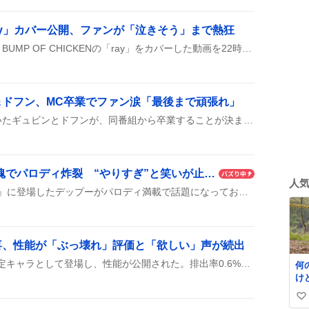
ay」カバー公開、ファンが「泣きそう」まで熱狂
セレじょが6周年を祝って、BUMP OF CHICKENの「ray」をカバーした動画を22時30分に公開したんだって！ファンは「聞いてね！」や「泣きそう」って大興奮で、リンクをどんどんシェアしているみたい。
＆ドフン、MC卒業でファン涙「最後まで頑張れ」
ウマチュンのMCを務めていたギュビンとドフンが、同番組から卒業することが決まったとファンが報告している。二人は1年5ヶ月もの長い間、土曜の放送で笑顔を届けてきたらしい。
デップー、MARVEL闘魂でパロディ炸裂 “やりすぎ”と笑いが止まらない
人
格闘ゲーム『MARVEL闘魂』に登場したデップーがパロディ満載で話題になっており、ユーザーが動画や画像を次々にシェアして“やりすぎ”や“笑える”と盛り上がっている。多くのツイートでデップーのギャグや演出が称賛され、TLがデップー関連で賑わっている様子がうかがえる。
喜、性能が「ぶっ壊れ」評価と「欲しい」声が続出
彩獣神祭でカーミラが新限定キャラとして登場し、性能が公開された。排出率0.6%のガチャで入手でき、ユーザーは「ぶっ壊れ」やイラストの可愛さを称賛している。
何
け
い
い
ド