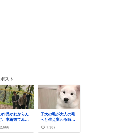
気ポスト
の作品かわからん
子犬の毛が大人の毛
ど、本編観てみた
へと生え変わる時期
って思ったwww韓
だけ、着ぐるみを着
2,666
7,307
い
ラよね？
てるように見える良