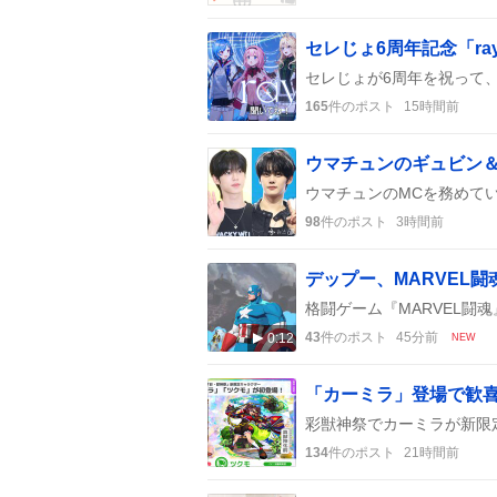
セレじょ6周年記念「r
165
件のポスト
15時間前
ウマチュンのギュビン
98
件のポスト
3時間前
43
件のポスト
45分前
0:12
NEW
「カーミラ」登場で歓
134
件のポスト
21時間前