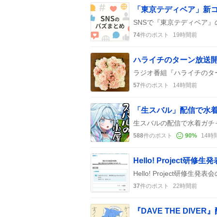
「東京テディベア」新
74
件のポスト
19時間前
57
件のポスト
14時間前
「生スバル」配信で水着
588
件のポスト
90
%
14時
Hello! Projec
37
件のポスト
22時間前