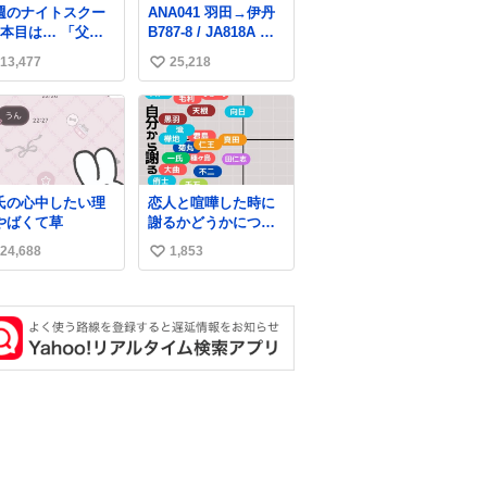
週のナイトスクー
ANA041 羽田→伊丹
せん。 #ふれあいラ
本目は… 「父の
B787-8 / JA818A 使
グーン #横浜八景島
屋を奪いたい姉
用機到着遅れにつき
シーパラダイス
13,477
25,218
い
」
「安全に支障ない範
囲で1分1秒でも遅延
い
回復に努めておりま
ね
す」と機長の気合い
数
十分！ が、フライト
は順調に進みすぎ…
「飛ばしすぎたせい
氏の心中したい理
恋人と喧嘩した時に
か現在奈良県上空で
やばくて草
謝るかどうかについ
の待機を命じられて
て考えてみました💭
おります」 でコンソ
24,688
1,853
い
▶︎自分から謝る or 悪
メスープ吹き出しそ
くないなら謝らない
い
うになりましたw
▶︎ねちねちする or さ
ね
っぱりしている 個人
数
的見解です！色々と
許してください！