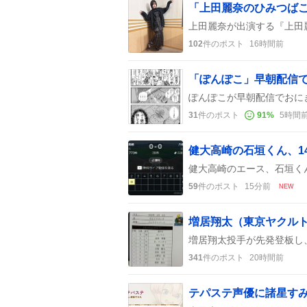
102
件のポスト
16時間前
「ぽんぽこ」早朝配信
31
件のポスト
91
%
5時間
59
件のポスト
15分前
NEW
341
件のポスト
20時間前
テパステ声優に諸星す