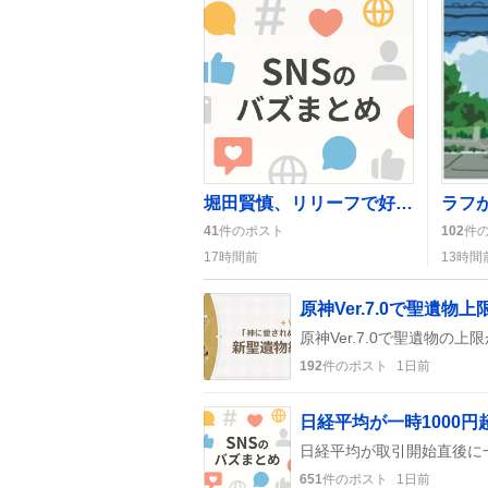
堀田賢慎、リリーフで好投披露 ファンは「ナイスピッチング」に歓喜
41
件のポスト
102
件
17時間前
13時間
原神Ver.7.0で聖遺
192
件のポスト
1日前
日経平均が一時1000
651
件のポスト
1日前