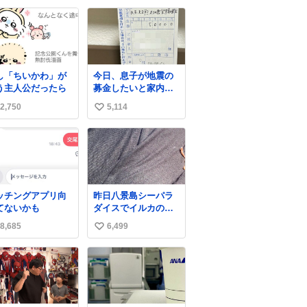
さがあります
い
ね
数
し「ちいかわ」が
今日、息子が地震の
う主人公だったら
募金したいと家内と
郵便局に行ったみた
2,750
5,114
い
いです。おもちゃと
か買う選択肢もあっ
い
たと思うけど、自分
ね
で貯めてた2万円を役
数
に立てて欲しい、み
んなも元気になって
欲しいと。家内も一
ッチングアプリ向
昨日八景島シーパラ
緒に募金したので、
てないかも
ダイスでイルカのス
自分も何かできたら
プラッシュを浴びた
なぁと思いました。
8,685
6,499
い
らゲソのおまけがつ
いてきました。誰の
い
食べカスかわからな
ね
いけど、とても愛お
数
しいです。こんなお
まけまで付けてもら
って感謝しかありま