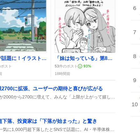
6
7
8
ラフが話題に！イラストレーターが制作過程を楽しむ様子がSNSで拡散
「妹は知っている」第8巻発売、ファンが「大好きすぎる」「心が暖まる」と歓喜
のポスト
53
件のポスト
93
%
前
18時間前
9
物上限2700に拡張、ユーザーの期待と喜びが広がる
原神Ver.7.0で聖遺物の上限が2000から2700に増えて、みんな「上限が上がって嬉しい」や「バッグが広がって助かる」って喜んでいる様子が投稿からうかがえる。
10
円超下落、投資家は「下落が始まった」と驚き
日経平均が取引開始直後に一気に1,000円超下落したとSNSで話題に。AI・半導体株の利益確定売りや米ハイテク株安が影響して、指数が反落した模様。ドル円は変わらず157円台で、投資家は相場の揺れを注視している。