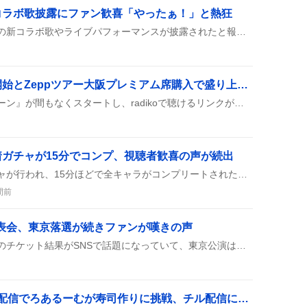
コラボ歌披露にファン歓喜「やったぁ！」と熱狂
SNSで『東京テディベア』の新コラボ歌やライブパフォーマンスが披露されたと報告され、ファンが「やったぁ！」や「嬉しい」といった歓喜の声を上げている。
ハライチのターン放送開始とZeppツアー大阪プレミアム席購入で盛り上がり
ラジオ番組『ハライチのターン』が間もなくスタートし、radikoで聴けるリンクがシェアされた上に、深夜0時からの放送開始やコーナー終了の告知が続いた。さらに、Zeppツアー大阪のプレミアム席が購入完了したとの報告もあり、ファンの期待が高まっている様子だ。
ガチャが15分でコンプ、視聴者歓喜の声が続出
生スバルの配信で水着ガチャが行われ、15分ほどで全キャラがコンプリートされたんだって。ガチャ終わりにはミニゲームや音ゲー、2期生ストーリーが続き、スバルちゃんのリアクションがみんなのテンションを上げてたみたい。
間前
t研修生発表会、東京落選が続きファンが嘆きの声
Hello! Project研修生発表会のチケット結果がSNSで話題になっていて、東京公演は落選が続く中、大阪や名古屋では当選が続出。ファン同士でチケット交換や他公演との組み合わせを楽しむ声も上がっている。
『DAVE THE DIVER』配信でろあるーむが寿司作りに挑戦、チル配信に視聴者が癒される