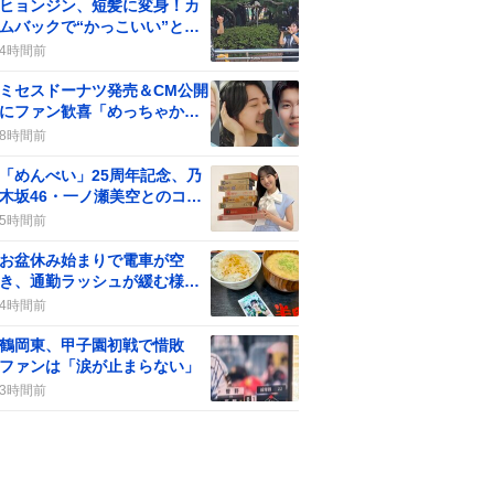
ヒョンジン、短髪に変身！カ
ムバックで“かっこいい”と歓
喜の声
4時間前
ミセスドーナツ発売＆CM公開
にファン歓喜「めっちゃかわ
いい」購入争奪戦も
8時間前
「めんべい」25周年記念、乃
木坂46・一ノ瀬美空とのコラ
ボ動画公開決定にファン歓喜
5時間前
お盆休み始まりで電車が空
き、通勤ラッシュが緩む様子
がSNSで話題に
4時間前
鶴岡東、甲子園初戦で惜敗
ファンは「涙が止まらない」
3時間前