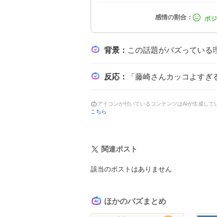
背景
：
この話題がバズっている理由は、Mトーナメントでの藤崎智選手の劇的な逆転トップ
反応
：
「藤崎さんカッコよすぎるでしょ！」と称賛する声や、「逆転トップ！！！」と驚きを示すコメン
アイコンが付いているコンテンツはAIが生成し
こちら
関連ポスト
該当のポストはありません
ほかのバズまとめ