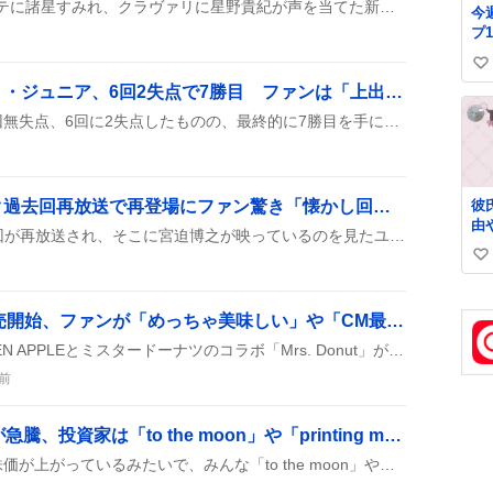
本予告が公開され、テパステに諸星すみれ、クラヴァリに星野貴紀が声を当てた新キャストが発表され、主題歌も披露された。
今
プ1
部
い
妹
カーター・スチュワート・ジュニア、6回2失点で7勝目 ファンは「上出来」歓喜
い
ね
スチュワートは先発して5回無失点、6回に2失点したものの、最終的に7勝目を手にしたとファンが喜んでいる。
数
彼
宮迫博之、アメトーーク過去回再放送で再登場にファン驚き「懐かし回」でも
由
アメトーークCLUBで過去回が再放送され、そこに宮迫博之が映っているのを見たユーザーが「再放送だったらOKなんだ」や「宮迫が出てるのは笑」と驚きと笑いを交えてコメントしている様子が広がっている。
い
い
ね
「Mrs. Donut」店頭販売開始、ファンが「めっちゃ美味しい」や「CM最高」など熱狂
数
2026年8月7日にMrs. GREEN APPLEとミスタードーナツのコラボ「Mrs. Donut」が全国で販売開始し、新CMも同時に流れた。限定パフェやAR要素が加わり、ファンがSNSで購入や試食の様子をシェアしている。
前
JK Holdings (9896.T) が急騰、投資家は「to the moon」や「printing money」に熱狂
JK Holdings（9896.T）の株価が上がっているみたいで、みんな「to the moon」や「printing money」ってテンション高くツイートしてるよ。ブレイクアウトのサインも出てるらしく、期待が膨らんでいる様子が伝わってくる。