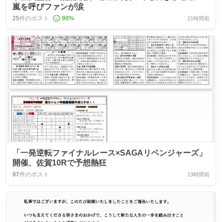
嵐を呼びファンが涙
25
件のポスト
90
%
21時間前
「一発逆転ファイナルレース×SAGAリベンジャーズ」
開催、佐賀10Rで予想熱狂
97
件のポスト
13時間前