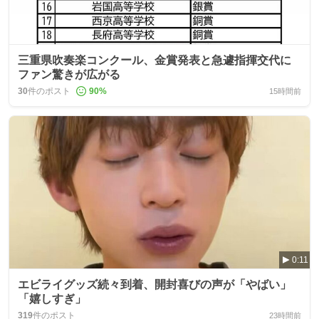
三重県吹奏楽コンクール、金賞発表と急遽指揮交代に
ファン驚きが広がる
30
件のポスト
90
%
15時間前
0:11
エビライグッズ続々到着、開封喜びの声が「やばい」
「嬉しすぎ」
319
件のポスト
23時間前