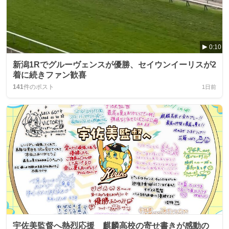
0:10
新潟1Rでグルーヴェンスが優勝、セイウンイーリスが2
着に続きファン歓喜
141
件のポスト
1日前
宇佐美監督へ熱烈応援 麒麟高校の寄せ書きが感動の