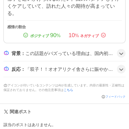
くケアしていて、訪れた人々の期待が高まってい
る。
感情の割合
90
10
%
%
背景
：
この話題がバズっている理由は、国内初のオオアリクイ双子誕生という珍しい出来事が注目を集め、動物好きやSNSユーザーが可愛さや希少性にワクワクしたことにあるようだ。さらに、ズーラシアの公式情報がシェアされやすく、ファンが応援メッセージを投稿したことも盛り上がりに繋がっている。
反応
：
「双子！！オオアリクイ舎さらに賑やかになりそう…おめでとうございます」や「オオアリクイの双子の赤ちゃんが誕生しました🙌」といった喜びの声が多く、「めっちゃ見たい」「すごい！！」と期待感が溢れる雰囲気だ。
アイコンが付いているコンテンツはAIが生成しています。内容の最新性・正確性は
保証されておりません。その他注意事項は
こちら
フィードバック
関連ポスト
該当のポストはありません。