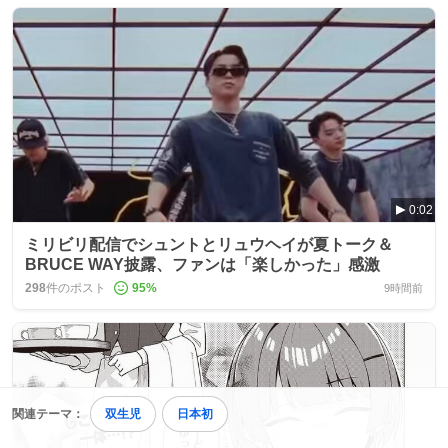
0:02
ミリビリ配信でシュントとリュウヘイが夏トーク＆
BRUCE WAY披露、ファンは「楽しかった」感激
298
件のポスト
95
%
9時間前
関連テーマ：
双生児
日本初