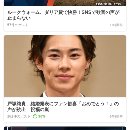
ルークウォーム、ダリア賞で快勝！SNSで歓喜の声が
止まらない
57
件のポスト
17時間前
戸塚純貴、結婚発表にファン歓喜「おめでとう！」の
声が続出 祝福の嵐
262
件のポスト
90
%
14時間前