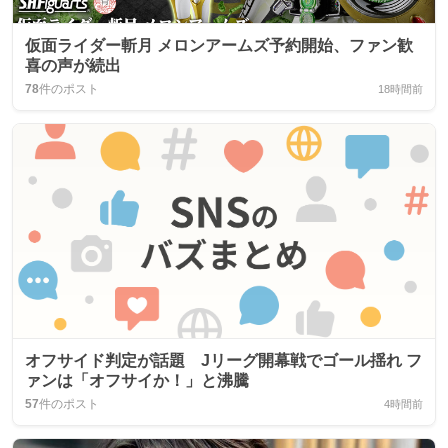
仮面ライダー斬月 メロンアームズ予約開始、ファン歓
喜の声が続出
78
件のポスト
18時間前
オフサイド判定が話題 Jリーグ開幕戦でゴール揺れ フ
ァンは「オフサイか！」と沸騰
57
件のポスト
4時間前