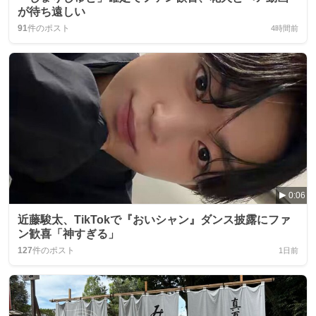
が待ち遠しい
91
件のポスト
4時間前
0:06
近藤駿太、TikTokで『おいシャン』ダンス披露にファ
ン歓喜「神すぎる」
127
件のポスト
1日前