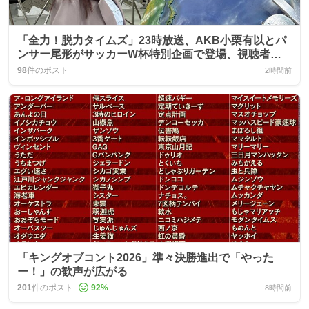
「全力！脱力タイムズ」23時放送、AKB小栗有以とパ
ンサー尾形がサッカーW杯特別企画で登場、視聴者は
「夢」や「面白さ」に歓喜
98
件のポスト
2時間前
「キングオブコント2026」準々決勝進出で「やった
ー！」の歓声が広がる
201
件のポスト
92
%
8時間前