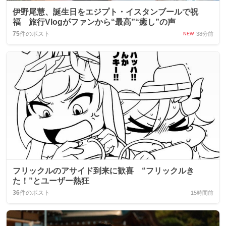
伊野尾慧、誕生日をエジプト・イスタンブールで祝
福 旅行Vlogがファンから“最高”“癒し”の声
75
件のポスト
38分前
NEW
フリックルのアサイド到来に歓喜 “フリックルき
た！”とユーザー熱狂
36
件のポスト
15時間前