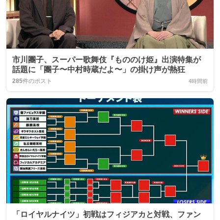
市川團子、スーパー歌舞伎『もののけ姫』出演特集が
話題に「團子〜中村時蔵だよ〜」の掛け声が熱狂
285
件のポスト
4時間前
「ロイヤルナイツ」初戦はフィジアカと対戦、ファン