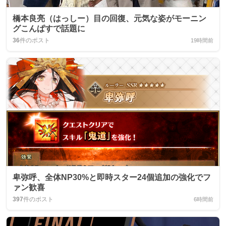
橋本良亮（はっしー）目の回復、元気な姿がモーニン
グこんぱすで話題に
36
件のポスト
19時間前
卑弥呼、全体NP30%と即時スター24個追加の強化でフ
ァン歓喜
397
件のポスト
6時間前