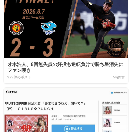
才木浩人、8回無失点の好投も逆転負けで勝ち星消失に
ファン嘆き
929
件のポスト
5時間前