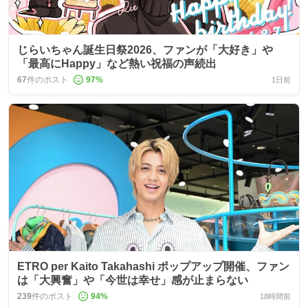
じらいちゃん誕生日祭2026、ファンが「大好き」や
「最高にHappy」など熱い祝福の声続出
67
件のポスト
97
%
1日前
ETRO per Kaito Takahashi ポップアップ開催、ファン
は「大興奮」や「今世は幸せ」感が止まらない
239
件のポスト
94
%
18時間前