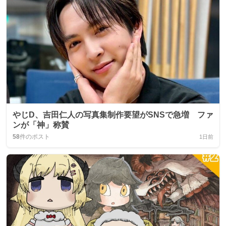
やじD、吉田仁人の写真集制作要望がSNSで急増 ファ
ンが「神」称賛
58
件のポスト
1日前