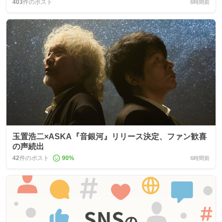
403
件のポスト
6時間前
玉置浩二×ASKA『音銀河』リリース決定、ファン歓喜
の声続出
42
件のポスト
90
%
6時間前