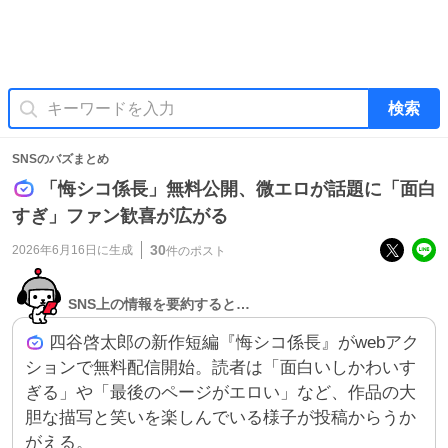
検索
SNSのバズまとめ
「悔シコ係長」無料公開、微エロが話題に「面白
すぎ」ファン歓喜が広がる
30
2026年6月16日
に生成
件のポスト
SNS上の情報を要約すると…
四谷啓太郎の新作短編『悔シコ係長』がwebアク
ションで無料配信開始。読者は「面白いしかわいす
ぎる」や「最後のページがエロい」など、作品の大
胆な描写と笑いを楽しんでいる様子が投稿からうか
がえる。