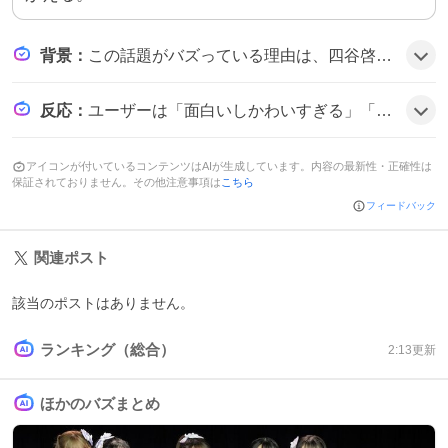
背景
：
この話題がバズっている理由は、四谷啓太郎の独特な作風と、無料で読めるタイミングが相まって、微エロとギャグが融合した『悔シコ係長』が多くの読者の興味を引いたためだとみられる。
反応
：
ユーザーは「面白いしかわいすぎる」「最後のページの部下に対する台詞が一番エロい」「メムメムの人が凶悪さそのままに帰ってきた」などと投稿し、作品のユーモアと刺激的な要素を称賛する雰囲気だ。
アイコンが付いているコンテンツはAIが生成しています。内容の最新性・正確性は
保証されておりません。その他注意事項は
こちら
フィードバック
関連ポスト
該当のポストはありません。
ランキング（総合）
2:13
更新
ほかのバズまとめ