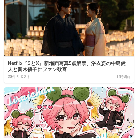
Netflix『SとX』新場面写真5点解禁、浴衣姿の中島健
人と新木優子にファン歓喜
20
件のポスト
14時間前