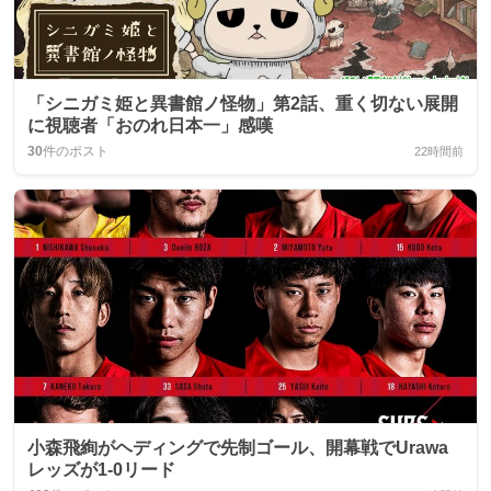
「シニガミ姫と異書館ノ怪物」第2話、重く切ない展開
に視聴者「おのれ日本一」感嘆
30
件のポスト
22時間前
小森飛絢がヘディングで先制ゴール、開幕戦でUrawa
レッズが1-0リード