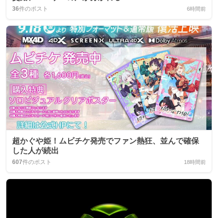
36
件のポスト
6時間前
超かぐや姫！ムビチケ発売でファン熱狂、並んで確保
した人が続出
607
件のポスト
18時間前