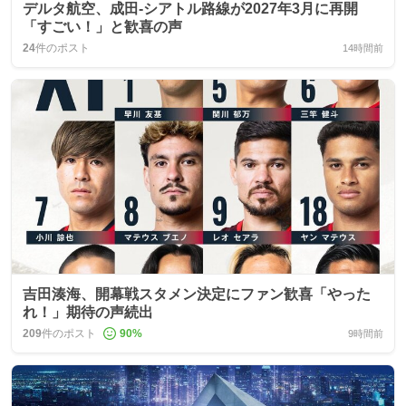
デルタ航空、成田‑シアトル路線が2027年3月に再開
「すごい！」と歓喜の声
24
件のポスト
14時間前
吉田湊海、開幕戦スタメン決定にファン歓喜「やった
れ！」期待の声続出
209
件のポスト
90
%
9時間前