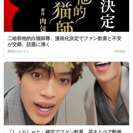
二哈和他的白猫師尊、漫画化決定でファン歓喜と不安
が交錯、話題に沸く
30
件のポスト
9時間前
「しょりしゅと」確定でファン歓喜、花火とペア動画