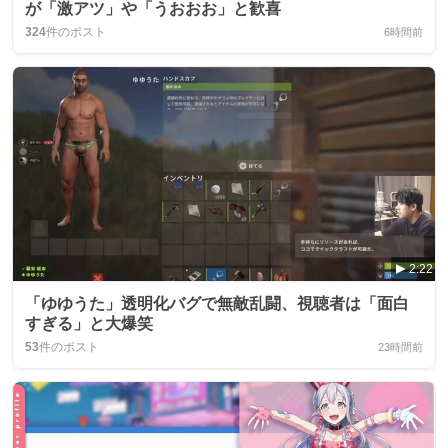
が「激アツ」や「うおおお」と歓喜
324
件のポスト
6時間前
2:22
「ゆゆうた」透明化バグで無敵乱闘、視聴者は「面白
すぎる」と大爆笑
53
件のポスト
23時間前