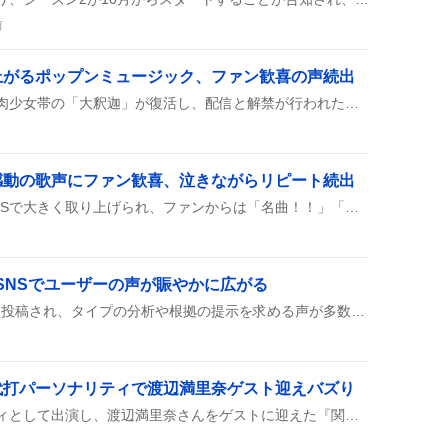
前
上がるポップンミュージック、ファン歓喜の声続出
ポップンミュージックで筋肉少女帯の「大釈迦」が復活し、配信と解禁が行われた。新譜面やライト譜面が登場し、プレイヤーから「やりたい」「うれしい」などの声が上がっている。
感動の歌声にファン歓喜、泣きながらリピート続出
『ツナガルコネクト』がSNSで大きく取り上げられ、ファンからは「名曲！！」「泣きながら聴く」などの声が多数上がっている。DECO*27作曲のこの楽曲は、虹ヶ咲プロジェクトの璃奈が歌い、ジョイポリスを舞台にしたMVが話題に。
、SNSでユーザーの声が賑やかに広がる
MBTI診断への依頼が続々と投稿され、タイプの分析や根拠の提示を求める声が多数。さらに「MBTIは面白い遊び」や、名前にMBTIを記載することに対する批判的な意見など、賛否が混ざった感想も飛び交っている。
代打パーソナリティで渡辺満里奈ゲスト迎えバズり
関根勤が代打パーソナリティとして出演し、渡辺満里奈さんをゲストに迎えた『関根勤ラジオショー』が代演ウィークの最終回として放送され、リスナーからは「すっごい楽しかった」や「爽やかでパワフル」などの声が上がっている。