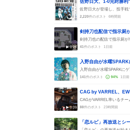
佐野日大、1-0完封勝
2,220
件のポスト
6時間前
41
件のポスト
1日前
0:26
入野自由が水曜SPAR
141
件のポスト
94
%
1日前
88
件のポスト
23時間前
0:09
「恋ルビ」再放送とシ