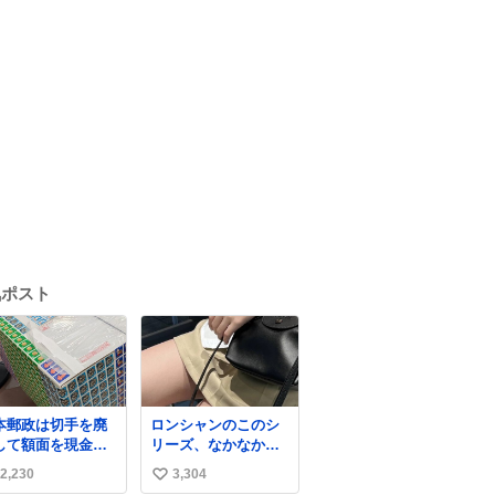
気ポスト
本郵政は切手を廃
ロンシャンのこのシ
して額面を現金で
リーズ、なかなか安
戻せ2026 #日本
くならないのにセー
2,230
3,304
い
政
ル価格になってる🖤