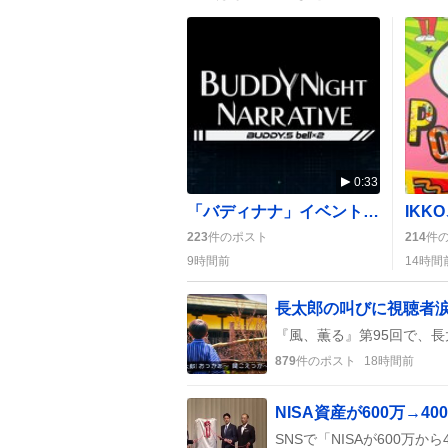
0:33
「バディナナ」イベント完走でSS達成、ファンは「次は三月くんと百ちゃんか！」と歓喜
223
件のポスト
214
件
9時間前
14時間
879
件のポスト
18時間前
NISA資産が600万→