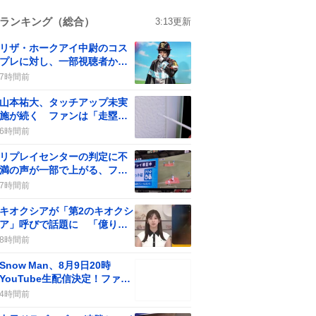
ランキング（総合）
3:13
更新
リザ・ホークアイ中尉のコス
プレに対し、一部視聴者から
批判の声が上がる
7時間前
山本祐大、タッチアップ未実
施が続く ファンは「走塁改
善」を求める
6時間前
リプレイセンターの判定に不
満の声が一部で上がる、ファ
ンは「アウトだって！」と意
7時間前
見
キオクシアが「第2のキオクシ
ア」呼びで話題に 「億り人
量産年」の期待が一部で広が
8時間前
る
Snow Man、8月9日20時
YouTube生配信決定！ファン
歓喜の“やったー”が止まらな
4時間前
い