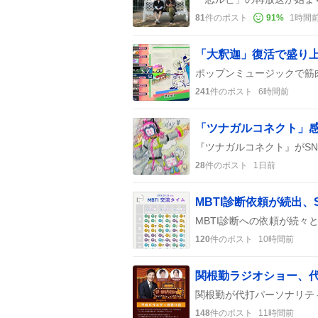
81
件のポスト
91
%
1時間
「大釈迦」復活で盛り
241
件のポスト
6時間前
「ツナガルコネクト」
28
件のポスト
1日前
MBTI診断依頼が続出
120
件のポスト
10時間前
関根勤ラジオショー、
148
件のポスト
11時間前