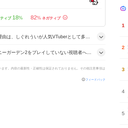
18
82
%
%
1
がアーカイブ削除されるケースが注目されていたことと、バニーガーデン2が配信禁止リスクの高いゲームとして話題性を持つため、期待と不安が交錯しているとみられる。
2
揄や、しぐれういの配信姿勢に対する期待感が示されており、また過去のアーカイブ削除に関する懸念も語られています。
3
ています。内容の最新性・正確性は保証されておりません。その他注意事項は
フィードバック
4
5