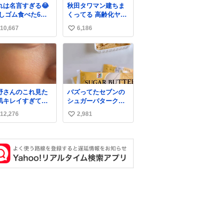
れは名言すぎる😂
秋田タワマン建ちま
消しゴム食べた6歳
くってる 高齢化ヤバ
弟を思い出しなが
すぎて駅前にコンパ
10,667
6,186
い
クトシティつくって
高齢者を住ませる考
い
えらしい 病院も全部
ね
駅前にある
数
野さんのこれ見た
バズってたセブンの
肌キレイすぎてび
シュガーバタークレ
くりしたし、やは
ープうますぎて
12,276
2,981
い
アイドルって体型･
7NOWで買い溜め🛒
管理すごすぎる
💭
い
ね
数