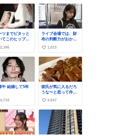
apanPostHD_PR
✨レザーなのが反則
い
級にかわいい。持っ
ね
てるだけでコーデが
数
格上げされる。
ーツまでピタッと
ライブ会場では、財
いてこのヒップラ
布の判断力がおかし
ン…強すぎる。
くなる。
2,396
1,015
い
い
ね
数
結婚して5年
彼氏が気に入るだろ
うな〜と思って作っ
たら想像の何倍も美
4,716
4,947
い
味しい美味しい言っ
てくれて嬉しい
い
ね
数