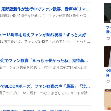
@J
い
ね
宇宙戦艦ヤマト49周年、庵野版新作が進行中でファン歓喜、音声4Kリマスターや新CGも披露
数
8月6日、宇宙戦艦ヤマトの劇場版公開49周年を記念して、ファンが新作制作中や音声の4Kリマスター、最新CGモデルの情報を次々とシェアし、庵野秀明版のデザイン案にも注目が集まっている様子が見られた。
ブ
履
SKY-HI、メジャーデビュー13周年を迎えファンが熱烈祝福「ずっと大好きです」
イ
い
SKY-HIがメジャーデビュー13周年を迎え、ファンがSNSで「おめでとう」「ずっと大好き」などの祝福メッセージを次々と投稿し、音楽への感謝やリーダーとしての姿勢、今後の挑戦への期待が溢れ、ハッシュタグ#SKYHI_THX13thがトレンド入りしています。
い
ね
数
オピオーン、限定実装決定でファン歓喜「めっちゃ長かったね」期待高まる
公式が『オピオーン』の限定バージョン実装を発表し、約9年ぶりに初の限定化と新規ボイスが確認された。イベントや特殊クエストでも登場が予定され、ファンは歓喜の声を上げている。
交際中 
目
い
「つなこき」ライブ同伴で8LOOMポーズ、ファン歓喜の声「最高」「泣いた」
い
山下幸輝と綱啓永がなにわ男子ライブに一緒に現れ、つなこきとして2ショットが話題に。8LOOMポーズや本気の食事誘いまで披露され、ファンがテンション上がっている様子が伝わる。
ね
数