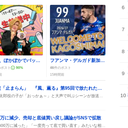
6
7
8
IKKO、ぽかぽかでバッグ公開 化粧品満載にファン歓喜
フアンマ・デルガド新加入、鹿児島ユナイテッドFCが歓喜の嵐「やっぱりフアンマがー！」
のポスト
90
%
46
件のポスト
9
前
15時間前
長太郎の叫びに視聴者涙「止まらん」 『風、薫る』第95回で放たれた希望の声
10
『風、薫る』第95回で、長太郎役の子が「おっかぁ～」と大声で叫ぶシーンが放送され、視聴者からは「泣き止まらん」「感動した」などのコメントが寄せられた。長太郎の叫びが患者や村人に元気を与える瞬間として話題になっている。
400万に減少、売却と底値買い戻し議論がSNSで拡散
SNSで「NISAが600万から400万に減った」「一度売って底で買い直す」みたいな相談が続出し、FPが「それは勘違いです」と返すやり取りが拡散している様子が見られる。