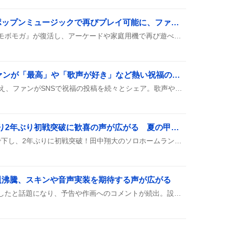
モボモガ復活に歓喜！ポップンミュージックで再びプレイ可能に、ファンが沸く
ポップンミュージックで『モボモガ』が復活し、アーケードや家庭用機で再び遊べるようになったことがSNSで話題になっている。ユーザーは「嬉しい」「懐かしい」と歓喜し、EX譜面がないことへの期待もちらり。さらに、トラウマパンクや大釈迦と同時に復活したとされ、バナーやランキングの上昇が確認された。
大西葵21歳誕生日、ファンが「最高」や「歌声が好き」など熱い祝福の声続出
大西葵が21歳の誕生日を迎え、ファンがSNSで祝福の投稿を続々とシェア。歌声や笑顔への称賛が中心で、誕生日と同時にライブや楽曲への応援も盛り上がっている様子が伝わる。
神村学園、5-1で東筑破り2年ぶり初戦突破に歓喜の声が広がる 夏の甲子園熱狂ファン熱狂
神村学園が東筑高校を5-1で下し、2年ぶりに初戦突破！田中翔大のソロホームランや龍頭の無失点救援が光り、11安打の快勝だった。
題沸騰、スキンや音声実装を期待する声が広がる
SNSで『悪魔博士』が登場したと話題になり、予告や作画へのコメントが続出。設定画がかっこいいと称賛され、スキンや音声の実装を望む声や、ゲームや他作品との絡みが楽しまれている様子が投稿から伝わる。さらに『デッドプール』とのコラボネタや、一部では「チープ」と指摘する声もあるが、全体として賑やかな反応が見られる。