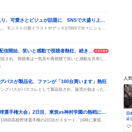
アザトースがトレンド入り、可愛さとビジュが話題に SNSで大盛り上がり、グッズ欲求も急上昇
アザトースがトレンド入りし、モンストの新イラストやグッズがSNSで次々にシェアされ、‘可愛い’や‘ビジュが良すぎる’といった声が上がっている。
『ラブ上等』シーズン2配信開始、笑いと感動で視聴者熱狂、続きへの期待も高まる
『ラブ上等』シーズン2が配信され、視聴者は一気見や再視聴で笑いと感動を共有し、続きへの期待を語っている。
前
人
ングバスが製品化、ファンが「100台買います」熱狂
山梨交通の『mono』ラッピングバスがバスコレとして製品化され、販売が始まったと報告され、ファンが「やったー」「100台買います」などの喜びの声を上げている。価格は4,840円前後とされ、購入希望者が続出している様子が見られる。
第108回全国高等学校野球選手権大会」2日目、東筑vs神村学園の熱戦にファン歓喜
日
止
2026年8月6日、甲子園で第108回高校野球選手権の2日目がスタート。16時に東筑高校と神村学園が熱戦を繰り広げ、続く18時30分には聖隷クリストファー高校と佐野日大が対決したと報告されている。
払い
い
郵