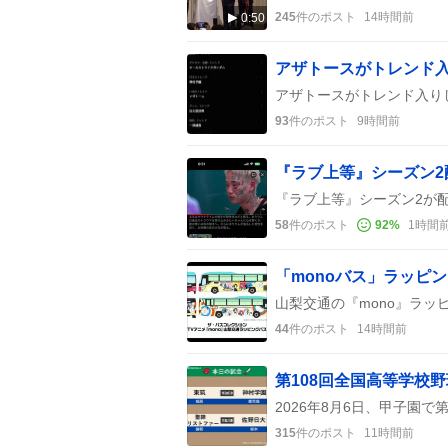
245
件のポスト
14時間前
0:50
93
件のポスト
9時間前
58
件のポスト
92
%
1時間
「monoバス」ラッピ
44
件のポスト
14時間前
315
件のポスト
11時間前