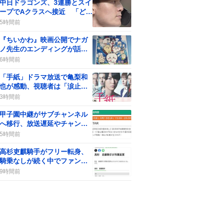
中日ドラゴンズ、3連勝とスイ
ープでAクラスへ接近 「どら
ほー！」と歓喜の声が広が
5時間前
り、ファン熱狂の渦が巻き起
こる
『ちいかわ』映画公開でナガ
ノ先生のエンディングが話題
に、ファンは「楽しかった」
6時間前
「感動した」と熱狂
「手紙」ドラマ放送で亀梨和
也が感動、視聴者は「涙止ま
らん」や「胸が苦しい」声が
3時間前
続出
甲子園中継がサブチャンネル
へ移行、放送遅延やチャンネ
ル変更で視聴者は「変だ」
5時間前
「ありがたい」感想
高杉吏麒騎手がフリー転身、
騎乗なしが続く中でファンの
間に疑問の声が上がる
9時間前