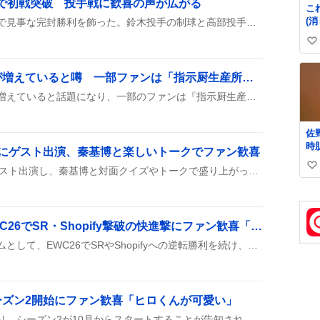
利で初戦突破 投手戦に歓喜の声が広がる
こ
(
佐野日大が登場し、投手戦で見事な完封勝利を飾った。鈴木投手の制球と高部投手の奪三振が光り、5回表のセンターフライ落球で先制点を奪い、1点差で勝ち抜いた様子がSNSで盛り上がっている。
の
い
ら)
い
剣持刀也配信で指示厨が増えていると噂 一部ファンは「指示厨生産所」や「過激な指示が目立つ」とツイート
ね
数
剣持刀也の配信で指示厨が増えていると話題になり、一部のファンは『指示厨生産所』や『過激な指示が目立つ』とツイートしている。配信の独特な雰囲気が注目されている。
佐
時
Kにゲスト出演、秦基博と楽しいトークでファン歓喜
っ
入野自由が水曜SPARKにゲスト出演し、秦基博と対面クイズやトークで盛り上がった。番組はエンディングまで続き、リスナーからは「楽しかった」「また来週」などの声が上がっている。
い
り
肌
い
ね
数
CAG by VARREL、EWC26でSR・Shopify撃破の快進撃にファン歓喜「最高」
CAGがVARREL率いるチームとして、EWC26でSRやShopifyへの逆転勝利を続け、連続勝利の快挙をファンが「最高」や「GG」と喜んでいる様子が投稿から読み取れる。
ーズン2開始にファン歓喜「ヒロくんが可愛い」
「恋ルビ」の再放送が始まり、シーズン2が10月からスタートすることが告知され、エンディング曲やオープニング映像がファンの間で話題になっている。