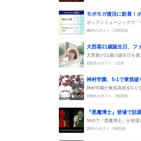
46
件のポスト
13時間前
221
件のポスト
1日前
336
件のポスト
7時間前
0:56
『悪魔博士』登場で話
25
件のポスト
3時間前