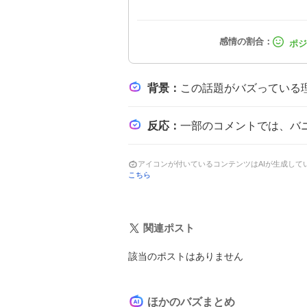
背景
：
この話題がバズっている理由は、しぐれういが人気VTuberとして多数のファンを持ち、過去に配信
反応
：
一部のコメントでは、バニーガーデン2をプレイしていない視聴者への揶
アイコンが付いているコンテンツはAIが生成し
こちら
関連ポスト
該当のポストはありません
ほかのバズまとめ