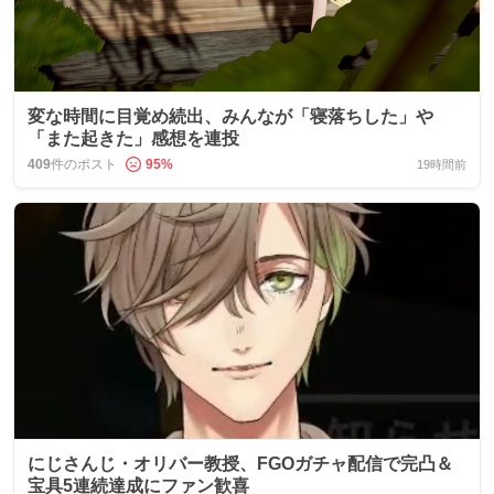
変な時間に目覚め続出、みんなが「寝落ちした」や
「また起きた」感想を連投
409
件のポスト
95
%
19時間前
にじさんじ・オリバー教授、FGOガチャ配信で完凸＆
宝具5連続達成にファン歓喜