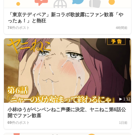
「東京テディベア」新コラボ歌披露にファン歓喜「や
ったぁ！」と熱狂
74
件のポスト
4時間前
1:12
小林ゆうがペンペンねこ声優に決定、ヤニねこ第6話公
開でファン歓喜
69
件のポスト
1日前