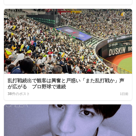
乱打戦続出で観客は興奮と戸惑い「また乱打戦か」声
が広がる プロ野球で連続
38
件のポスト
1日前