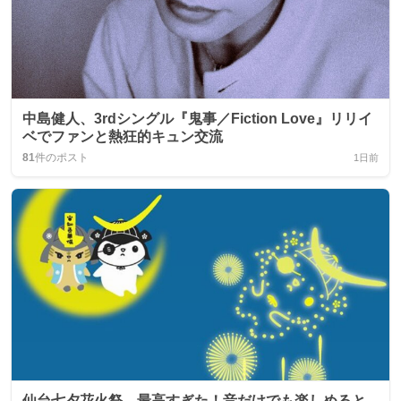
中島健人、3rdシングル『鬼事／Fiction Love』リリイ
ベでファンと熱狂的キュン交流
81
件のポスト
1日前
仙台七夕花火祭、最高すぎた！音だけでも楽しめると