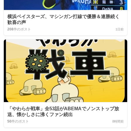
横浜ベイスターズ、マシンガン打線で優勝＆連勝続く
歓喜の声
208
件のポスト
1日前
「やわらか戦車」全53話がABEMAでノンストップ放
送、懐かしさに沸くファン続出
50
件のポスト
8時間前