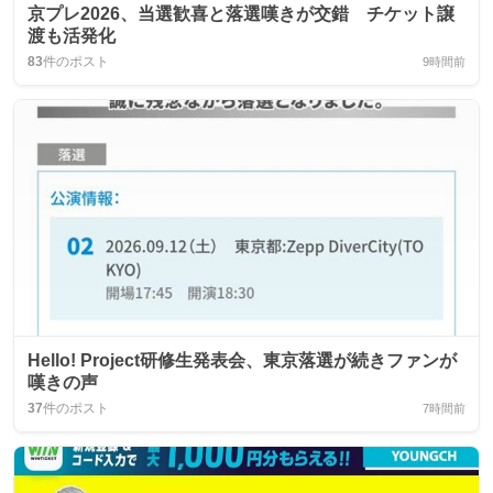
京プレ2026、当選歓喜と落選嘆きが交錯 チケット譲
渡も活発化
83
件のポスト
9時間前
Hello! Project研修生発表会、東京落選が続きファンが
嘆きの声
37
件のポスト
7時間前