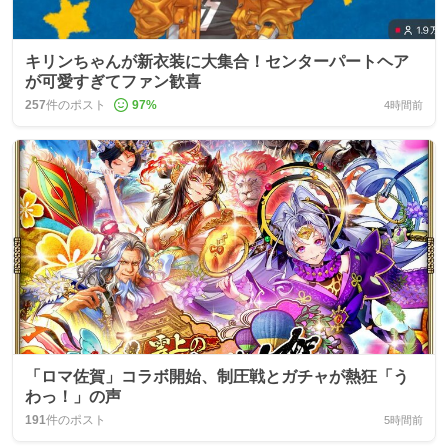
キリンちゃんが新衣装に大集合！センターパートヘア
が可愛すぎてファン歓喜
257
件のポスト
97
%
4時間前
「ロマ佐賀」コラボ開始、制圧戦とガチャが熱狂「う
わっ！」の声
191
件のポスト
5時間前