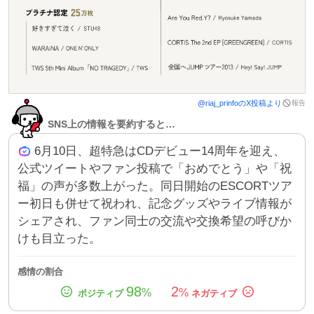
報告
@
riaj_prinfo
のX投稿より
SNS上の情報を要約すると…
6月10日、超特急はCDデビュー14周年を迎え、
公式ツイートやファン投稿で「おめでとう」や「祝
福」の声が多数上がった。同日開始のESCORTツア
ー初日も併せて祝われ、記念グッズやライブ情報が
シェアされ、ファン同士の交流や交換希望の呼びか
けも目立った。
感情の割合
98
2
%
%