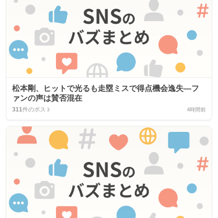
松本剛、ヒットで光るも走塁ミスで得点機会逸失—フ
ァンの声は賛否混在
311
件のポスト
4時間前