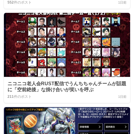
552
件のポスト
1日前
ニコニコ老人会RUST配信でうんちちゃんチームが話題
に「空前絶後」な掛け合いが笑いを呼ぶ
211
件のポスト
1日前