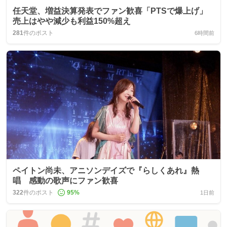
任天堂、増益決算発表でファン歓喜「PTSで爆上げ」
売上はやや減少も利益150%超え
281
件のポスト
6時間前
ペイトン尚未、アニソンデイズで『らしくあれ』熱
唱 感動の歌声にファン歓喜
322
件のポスト
95
%
1日前