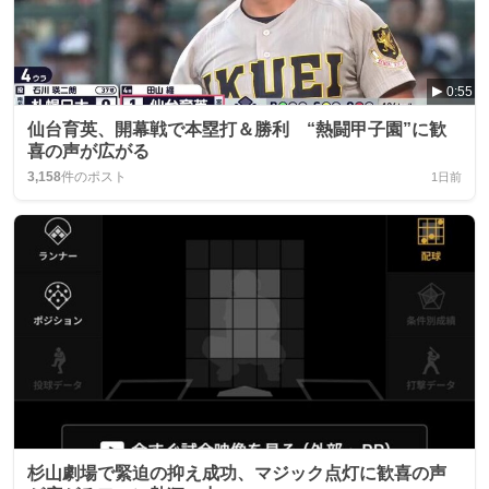
0:55
仙台育英、開幕戦で本塁打＆勝利 “熱闘甲子園”に歓
喜の声が広がる
3,158
件のポスト
1日前
杉山劇場で緊迫の抑え成功、マジック点灯に歓喜の声