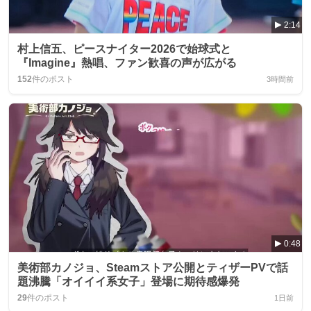
2:14
村上信五、ピースナイター2026で始球式と
『Imagine』熱唱、ファン歓喜の声が広がる
152
件のポスト
3時間前
0:48
美術部カノジョ、Steamストア公開とティザーPVで話
題沸騰「オイイイ系女子」登場に期待感爆発
29
件のポスト
1日前