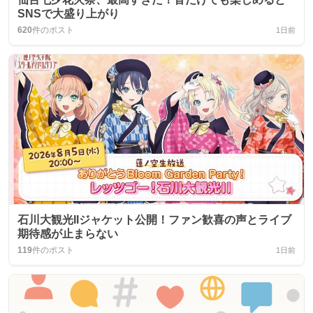
SNSで大盛り上がり
620
件のポスト
1日前
石川大観光IIジャケット公開！ファン歓喜の声とライブ
期待感が止まらない
119
件のポスト
1日前