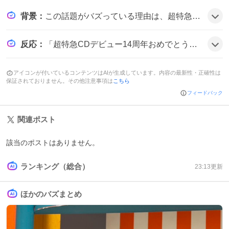
背景
：
この話題がバズっている理由は、超特急がデビュー14年という長い歴史を持ち、ファン層が広がっていることに加え、同日に始まったESCORTツアーが期待感を高めたためだ。記念日とツアー開始が重なり、祝福と情報共有が相乗的に拡散された可能性がある。
反応
：
「超特急CDデビュー14周年おめでとうございます！」と歓喜の声が多数。「ツアー初日おめでとうございます」や「これからも応援し続けます」など、期待と感謝のコメントが目立ち、ファン同士でグッズ交換やライブ参加の呼びかけも見られた雰囲気だ。
アイコンが付いているコンテンツはAIが生成しています。内容の最新性・正確性は
保証されておりません。その他注意事項は
こちら
フィードバック
関連ポスト
該当のポストはありません。
ランキング（総合）
23:13
更新
ほかのバズまとめ