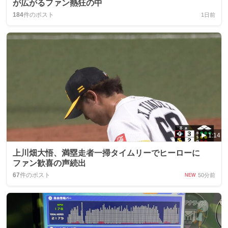
が広がるファン熱狂の中
184
件のポスト
1日前
1:14
上川畑大悟、満塁走者一掃タイムリーでヒーローに
ファン歓喜の声続出
67
件のポスト
50分前
NEW