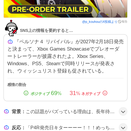
報告
@
p_kouhou
のX投稿より
SNS上の情報を要約すると…
『ペルソナ４ リバイバル』が2027年2月18日発売
と決まって、Xbox Games Showcaseでプレオーダ
ートレーラーが披露されたよ。Xbox Series、
Windows、PS5、Steamで同時リリースが発表さ
れ、ウィッシュリスト登録も促されている。
感情の割合
69
31
%
%
背景
：
この話題がバズっている理由は、長年待ち望まれていた『ペルソナ４』のフルリメイクがついに公式発表され、発売日と同時に映像が公開されたことで、ファンの期待感が一気に高まった可能性がある。
反応
：
「P4R発売日キターーーー！！！めっちゃ楽しみです！」「わああああああああああああああああああああああ やります！！！！！！！！！！！！！！！！！！ 大好きなP4が帰ってくるんだ！！！！！！！！」「ペルソナ４ リバイバル、2027年2月発売決定にファン歓喜「キター！」」といった声が多数上がり、期待と喜びが溢れる雰囲気だ。