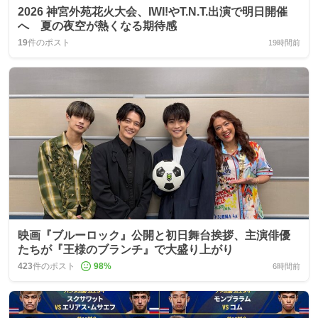
2026 神宮外苑花火大会、IWI!やT.N.T.出演で明日開催
へ 夏の夜空が熱くなる期待感
19
件のポスト
19時間前
映画『ブルーロック』公開と初日舞台挨拶、主演俳優
たちが『王様のブランチ』で大盛り上がり
423
件のポスト
98
%
6時間前