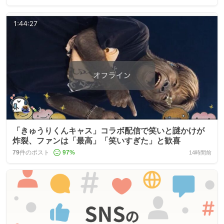
「きゅうりくんキャス」コラボ配信で笑いと謎かけが
炸裂、ファンは「最高」「笑いすぎた」と歓喜
79
件のポスト
97
%
14時間前