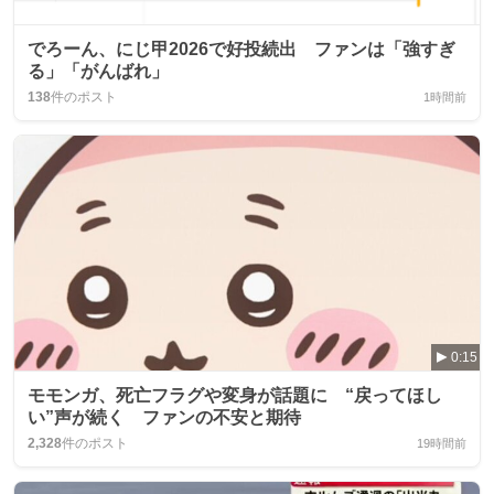
でろーん、にじ甲2026で好投続出 ファンは「強すぎ
る」「がんばれ」
138
件のポスト
1時間前
0:15
モモンガ、死亡フラグや変身が話題に “戻ってほし
い”声が続く ファンの不安と期待
2,328
件のポスト
19時間前