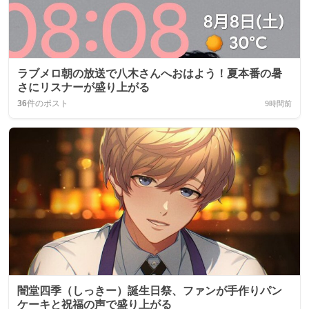
ラブメロ朝の放送で八木さんへおはよう！夏本番の暑
さにリスナーが盛り上がる
36
件のポスト
9時間前
闇堂四季（しっきー）誕生日祭、ファンが手作りパン
ケーキと祝福の声で盛り上がる