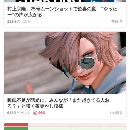
村上宗隆、25号ムーンショットで歓喜の嵐 “やった
ー”の声が広がる
211
件のポスト
7時間前
睡眠不足が話題に、みんなが「まだ起きてる人お
る？」と嘆く夜更かし模様
631
件のポスト
96
%
13時間前