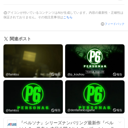
アイコンが付いているコンテンツはAIが生成しています。内容の最新性・正確性は
保証されておりません。その他注意事項は
こちら
フィードバック
関連ポスト
@
famitsu
@
p_kouhou
報告
報告
@
denfaminicogame
@
famitsu
報告
報告
『ペルソナ』シリーズナンバリング最新作『ペル