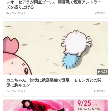
レオ・セアラが同点ゴール、開幕戦で鹿島アントラー
ズを盛り上げる
470
件のポスト
22時間前
0:28
カニちゃん、討伐に武器装備で登場 モモンガとの関
係に胸キュン
730
件のポスト
17時間前