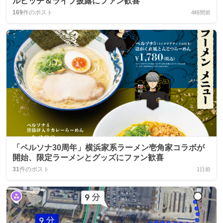
ルピッチ＆ライブ披露にファン歓喜
169
件のポスト
4時間前
「ペルソナ30周年」横浜家系ラーメン壱角家コラボが
開始、限定ラーメンとグッズにファン歓喜
31
件のポスト
1日前