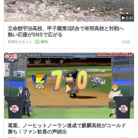
0:42
立命館宇治高校、甲子園第3試合で有明高校と対戦へ
熱い応援がSNSで広がる
374
件のポスト
90
%
1日前
葛葉、ノーヒットノーラン達成で麒麟高校がコールド
勝ち！ファン歓喜の声続出