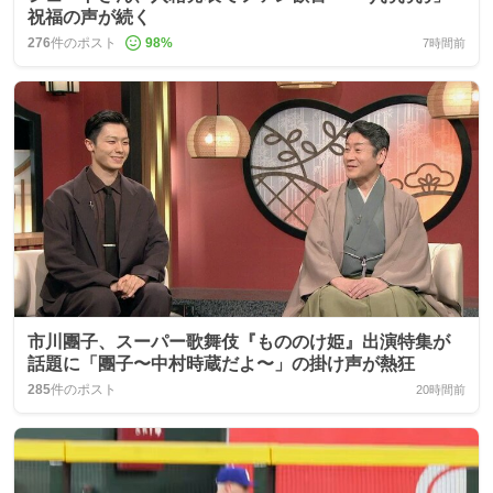
祝福の声が続く
276
件のポスト
98
%
7時間前
市川團子、スーパー歌舞伎『もののけ姫』出演特集が
話題に「團子〜中村時蔵だよ〜」の掛け声が熱狂
285
件のポスト
20時間前