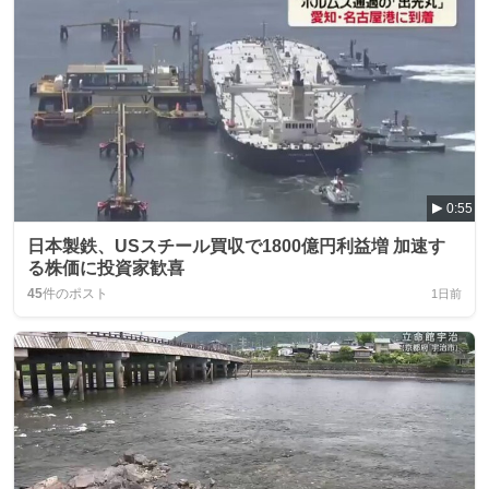
0:55
日本製鉄、USスチール買収で1800億円利益増 加速す
る株価に投資家歓喜
45
件のポスト
1日前