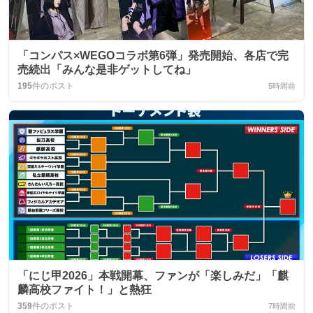
「コンパス×WEGOコラボ第6弾」発売開始、各店で完
売続出「みんな是非ゲットしてね」
195
件のポスト
5時間前
「にじ甲2026」本戦開幕、ファンが「楽しみだ」「麒
麟高校ファイト！」と熱狂
359
件のポスト
7時間前