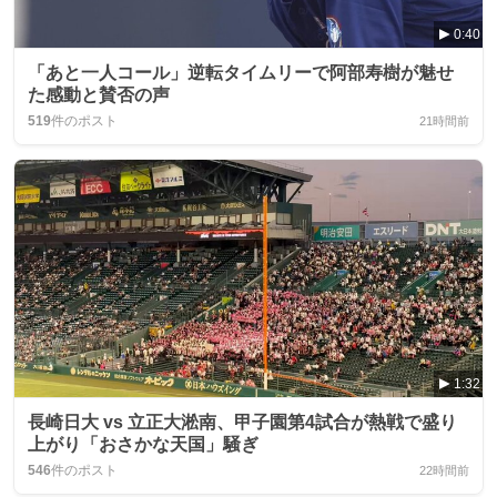
0:40
「あと一人コール」逆転タイムリーで阿部寿樹が魅せ
た感動と賛否の声
519
件のポスト
21時間前
1:32
長崎日大 vs 立正大淞南、甲子園第4試合が熱戦で盛り
上がり「おさかな天国」騒ぎ
546
件のポスト
22時間前