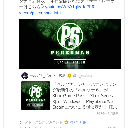
ソナ６』発表！ 本日公開されたティザートレーラ
ーはこちら👇
youtu.be/W97r1qli5_k
#
P6
x.com/p_kouhou/statu…
モルガナ_ペルソナ広報
@p_kouhou
『ペルソナ』シリーズナンバリン
グ最新作の『ペルソナ６』が
Xbox Game Pass、Xbox Series
X|S、Windows、 PlayStation®5、
Steamについに登場決定だ！ 続報
を楽しみにしてくれよな！
2026年6月8日
youtu.be/W97r1qli5_k #P6
アトラス公式アカウント
@
Atlus_jp