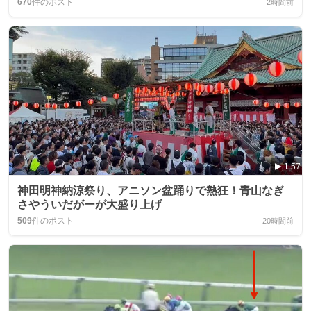
670
件のポスト
2時間前
1:57
神田明神納涼祭り、アニソン盆踊りで熱狂！青山なぎ
さやういだがーが大盛り上げ
509
件のポスト
20時間前