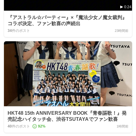
0:24
『アストラル☆パーティー』×『魔法少女ノ魔女裁判』
コラボ決定、ファン歓喜の声続出
34
件のポスト
23時間前
HKT48 15th ANNIVERSARY BOOK『青春謳歌！』発
売記念ハイタッチ会、渋谷TSUTAYAでファン歓喜
40
件のポスト
92
%
1時間前