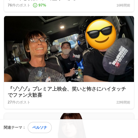
76
件のポスト
97
%
16時間前
『ゾゾゾ』プレミア上映会、笑いと怖さにハイタッチ
でファン大歓喜
27
件のポスト
22時間前
関連テーマ：
ペルソナ