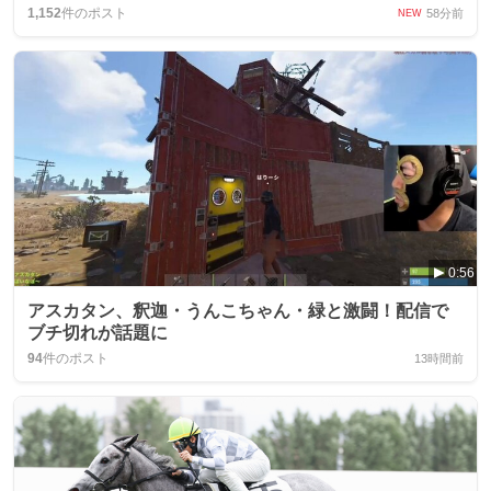
1,152
件のポスト
58分前
NEW
0:56
アスカタン、釈迦・うんこちゃん・緑と激闘！配信で
ブチ切れが話題に
94
件のポスト
13時間前