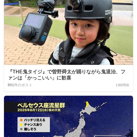
『THE鬼タイジ』で曽野舜太が踊りながら鬼退治、フ
ァンは「かっこいい」に歓喜
901
件のポスト
13時間前