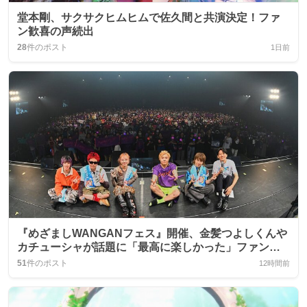
堂本剛、サクサクヒムヒムで佐久間と共演決定！ファ
ン歓喜の声続出
28
件のポスト
1日前
『めざましWANGANフェス』開催、金髪つよしくんや
カチューシャが話題に「最高に楽しかった」ファンの
声
51
件のポスト
12時間前