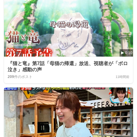
0:10
『猫と竜』第7話「母猫の帰還」放送、視聴者が「ボロ
泣き」感動の声
209
件のポスト
11時間前