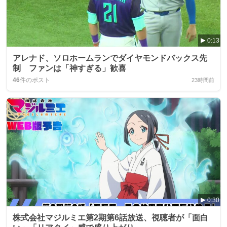
0:13
アレナド、ソロホームランでダイヤモンドバックス先
制 ファンは「神すぎる」歓喜
46
件のポスト
23時間前
0:30
株式会社マジルミエ第2期第6話放送、視聴者が「面白