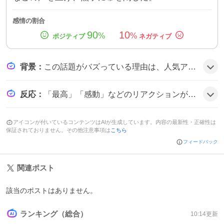
感情の割合
90
10
%
%
背景
：
この話題がバズっている理由は、人気アイドルグループSnowManのメンバーである渡辺翔太が主役を務め、SNSでのファン期待が高まっていたことと、東京・大阪同時上演の大規模公演が話題になったためだとみられる。
反応
：
「最高」「感動」などのリアクションが目立ち、#ウェンディアンドピーターパン のハッシュタグと共に「無事に怪我なく駆け抜けてほしい」「キスシーン可愛すぎる」などの声が多数寄せられ、全体的に盛り上がりの雰囲気だ。
アイコンが付いているコンテンツはAIが生成しています。内容の最新性・正確性は
保証されておりません。その他注意事項は
こちら
フィードバック
関連ポスト
該当のポストはありません。
ランキング（総合）
10:14
更新