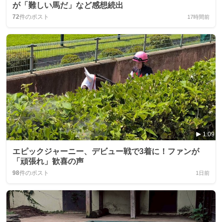
が「難しい馬だ」など感想続出
72
件のポスト
17時間前
1:09
エピックジャーニー、デビュー戦で3着に！ファンが
「頑張れ」歓喜の声
98
件のポスト
1日前