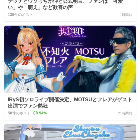
デッチとウソっちが仲と公式明言、ファンは「可愛
い」や「萌え」など歓喜の声
139
件のポスト
1時間前
IRyS初ソロライブ開催決定、MOTSUとフレアがゲスト
出演でファン熱狂
58
件のポスト
94
%
21時間前