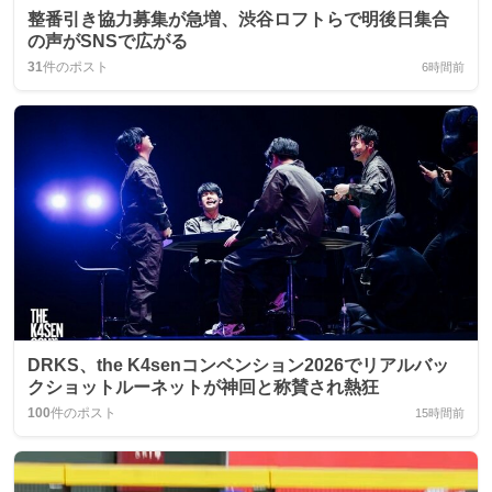
整番引き協力募集が急増、渋谷ロフトらで明後日集合
の声がSNSで広がる
31
件のポスト
6時間前
DRKS、the K4senコンベンション2026でリアルバッ
クショットルーネットが神回と称賛され熱狂
100
件のポスト
15時間前