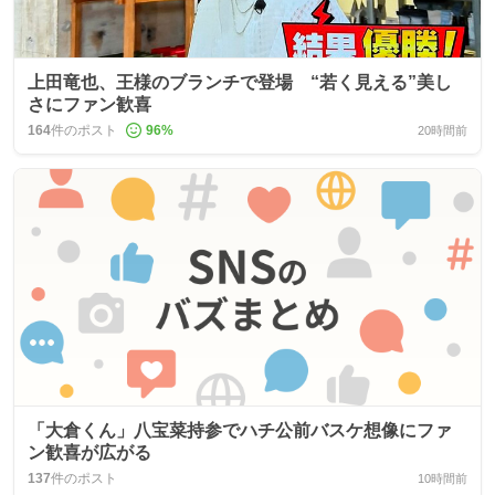
上田竜也、王様のブランチで登場 “若く見える”美し
さにファン歓喜
164
件のポスト
96
%
20時間前
「大倉くん」八宝菜持参でハチ公前バスケ想像にファ
ン歓喜が広がる
137
件のポスト
10時間前