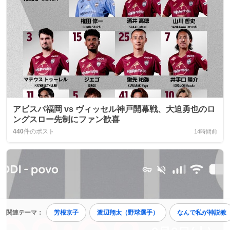
アビスパ福岡 vs ヴィッセル神戸開幕戦、大迫勇也のロ
ングスロー先制にファン歓喜
440
件のポスト
14時間前
関連テーマ：
芳根京子
渡辺翔太（野球選手）
なんで私が神説教