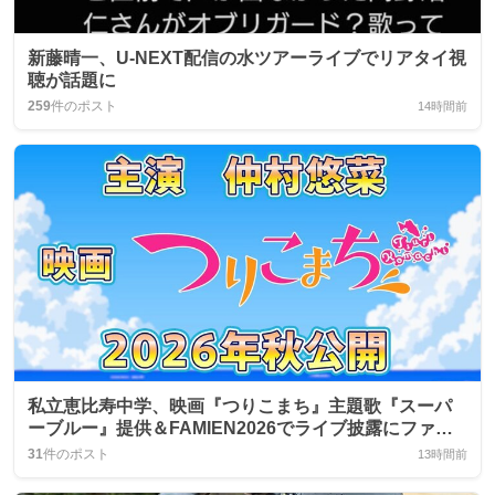
新藤晴一、U‑NEXT配信の水ツアーライブでリアタイ視
聴が話題に
259
件のポスト
14時間前
私立恵比寿中学、映画『つりこまち』主題歌『スーパ
ーブルー』提供＆FAMIEN2026でライブ披露にファン
歓喜
31
件のポスト
13時間前