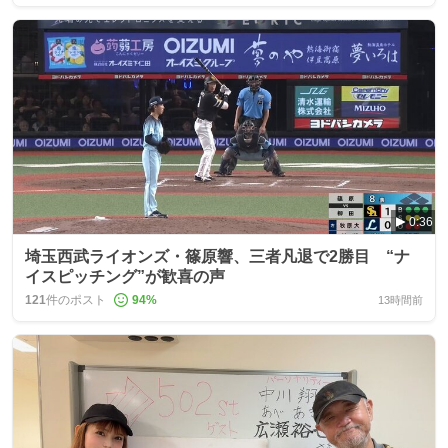
0:36
埼玉西武ライオンズ・篠原響、三者凡退で2勝目 “ナ
イスピッチング”が歓喜の声
121
件のポスト
94
%
13時間前