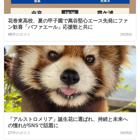
花巻東高校、夏の甲子園で萬谷堅心エース先発にファ
ン歓喜「バファエール」応援歌と共に
48
件のポスト
2時間前
「アルストロメリア」誕生花に選ばれ、持続と未来へ
の憧れがSNSで話題に
17
件のポスト
3時間前