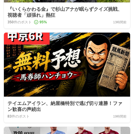
『いくらかわる金』で杉山アナが眠らずクイズ挑戦、
視聴者「頑張れ」熱狂
350
件のポスト
95
%
13時間前
テイエムアイラン、納屋橋特別で逃げ切り連勝！ファ
ン歓喜の声続出
83
件のポスト
19時間前