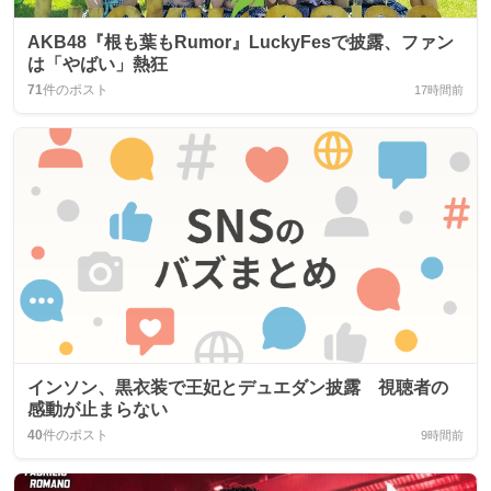
AKB48『根も葉もRumor』LuckyFesで披露、ファン
は「やばい」熱狂
71
件のポスト
17時間前
インソン、黒衣装で王妃とデュエダン披露 視聴者の
感動が止まらない
40
件のポスト
9時間前