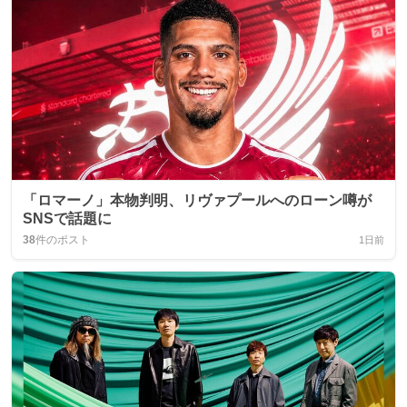
「ロマーノ」本物判明、リヴァプールへのローン噂が
SNSで話題に
38
件のポスト
1日前