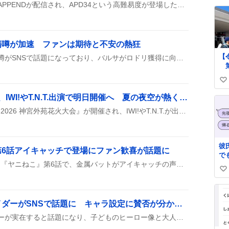
「チルドレンレコード」のAPPENDが配信され、APD34という高難易度が登場したと報告が相次ぎ、初見やフルコンボに挑戦する声が広がっている。リリース時間が遅れたことへのツッコミや、譜面のカゲプロ引用が話題になっている。
る
い
き
ね
神
数
籍噂が加速 ファンは期待と不安の熱狂
【
ロドリがバルサへ移籍する噂がSNSで話題になっており、バルサがロドリ獲得に向けて個人合意やクラブ間の合意を得たと報じられています。ファンの期待感が高まっている様子がうかがえます。
第
以
い
し
添
い
2026 神宮外苑花火大会、IWI!やT.N.T.出演で明日開催へ 夏の夜空が熱くなる期待感
て
ね
明日8/8に明治神宮外苑で『2026 神宮外苑花火大会』が開催され、IWI!やT.N.T.が出演する音楽と花火のステージが始まると報告されている。開場は16時で、来場者は早めに入場し、暑さ対策や交通渋滞に備えるよう呼びかけられている。チケット譲渡やCM放映の情報もシェアされ、ライブ上映や付随イベントも同時に行われる予定だ。
遣
数
彼
第6話アイキャッチで登場にファン歓喜が話題に
で
2026年8月7日に配信された『ヤニねこ』第6話で、金属バットがアイキャッチの声を務め、劇中ラジオでも登場したことが確認された。視聴者はSNSでこの登場を話題にしている。
い
い
っ
る
い
で
ね
あ
医師免許保持の仮面ライダーがSNSで話題に キャラ設定に賛否が分かれる様子が注目
数
か
医師免許を持つ仮面ライダーが実在すると話題になり、子どものヒーロー像と大人の職業が交差する面白さが投稿者の間で盛り上がっています。その意外な組み合わせが笑いを呼び、キャラ設定が議論を呼んでいるという声も上がっています。