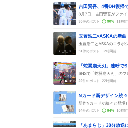
吉田賢吾、4番DH復帰
30
件のポスト
90
%
11時間
51
件のポスト
12時間前
29
件のポスト
22時間前
0:06
Nカード新デザイン続
94
件のポスト
94
%
10時間
「あまらじ」30分放送