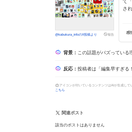
て
さ
@
kabukura_info
のX投稿より
報告
背景
：
この話題がバズっている理由は、株式投資系YouTuberとして人気のあるおにやが、経済評
反応
：
投稿者は「編集早すぎる！！」や「天才おにや」と称賛しつつ、含
アイコンが付いているコンテンツはAIが生成し
こちら
関連ポスト
該当のポストはありません