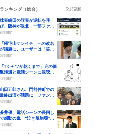
ランキング（総合）
5:13
更新
球審嶋田の誤審が逆転を呼
び、阪神が敗北 一部ファン
からは批判の声も
8時間前
「帰宅山ケンイチ」への改名
が話題に、ユーザーは「笑い
が止まらない」反応
6時間前
「Tシャツが乾くまで」充の衝
撃帰還と電話シーンに視聴者
歓喜
4時間前
山田五郎さん、門前仲町での
最終出演が話題に ファンは
「必ず観ます」「感謝」
5時間前
蒼井優、電話シーンの長回し
で感動の嵐 “泣き腺崩壊”の
声続出
4時間前