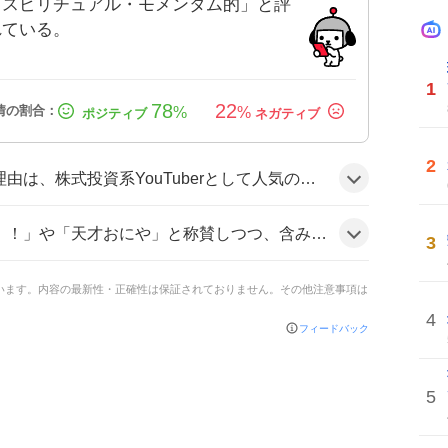
「スピリチュアル・モメンタム的」と評
れている。
1
78
22
%
%
2
論家の森永康平氏とコラボし、日経平均急落というインパクトあるテーマで対談したことがきっかけで、投資ファンやエンタメ層の関心が一気に高まったようだ。
み損の話題にユーモアを交えている。「おにや、楽待に出てるのはとても面白い」など、楽しむ声が多数見られる。
3
ています。内容の最新性・正確性は保証されておりません。その他注意事項は
4
フィードバック
5