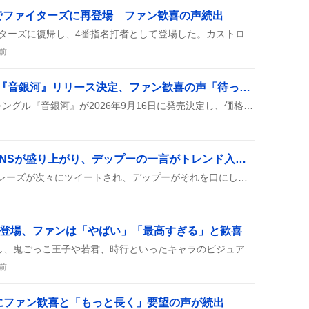
でファイターズに再登場 ファン歓喜の声続出
8月7日、吉田賢吾がファイターズに復帰し、4番指名打者として登場した。カストロも同時に合流し、ベンチ外登録が公示されたことで話題になっている。
前
玉置浩二×ASKAの新曲『音銀河』リリース決定、ファン歓喜の声「待ってました！」
玉置浩二とASKAのコラボシングル『音銀河』が2026年9月16日に発売決定し、価格2,200円（税込）で初回限定のスペシャルスリーブケース付き。カップリングに新曲『命の宿り』が収録され、タワーレコードでは先着特典のポストカードが配布される予定だ。
「蛇翼崩天刃」連呼でSNSが盛り上がり、デップーの一言がトレンド入りに「草」反応
SNSで「蛇翼崩天刃」のフレーズが次々にツイートされ、デップーがそれを口にしたことがきっかけで「草」や「やりたい放題」などのリアクションが広がり、トレンド入りした様子が見られた。また、モーションが似ているとの指摘やハザマの声優が中村悠一という冗談も飛び交い、ユーザー同士で笑いが拡散している。
々登場、ファンは「やばい」「最高すぎる」と歓喜
新作Nカードが続々と登場し、鬼ごっこ王子や若君、時行といったキャラのビジュアルがファンの間で大ウケ。予約や追加購入が相次ぎ、フォトカードや裏面デザインも注目されているみたい。
前
にファン歓喜と「もっと長く」要望の声が続出