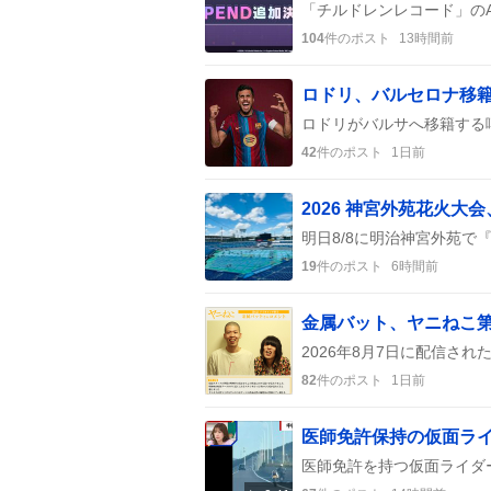
104
件のポスト
13時間前
ロドリ、バルセロナ移
42
件のポスト
1日前
19
件のポスト
6時間前
金属バット、ヤニねこ
82
件のポスト
1日前