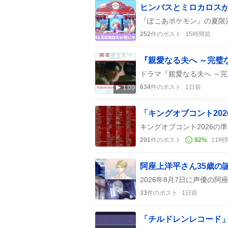
252
件のポスト
15時間前
634
件のポスト
1日前
1:00
「キングオブコント20
201
件のポスト
92
%
11時
33
件のポスト
1日前