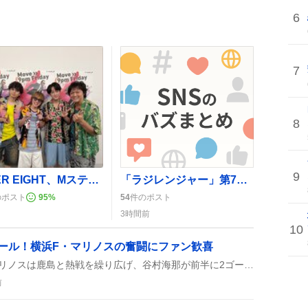
6
7
8
9
SUPER EIGHT、Mステで『Do it!!!!!』初披露に熱狂…ファンは「夏仕様のエイト最高！」と歓喜
「ラジレンジャー」第723回放送、声優がオメガホーンで本気プレイにファン歓喜
のポスト
95
%
54
件のポスト
3時間前
10
ール！横浜F・マリノスの奮闘にファン歓喜
Jリーグ開幕戦で横浜F・マリノスは鹿島と熱戦を繰り広げ、谷村海那が前半に2ゴールを決めたものの、最終的に3-4で敗れた。試合は攻守の駆け引きが白熱し、観客のテンションも上がった。
前