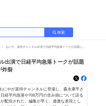
検索
おにや、楽待チャンネル出演で日経平均急落トークが話題に “天才おにや”の反応が炸裂
ル出演で日経平均急落トークが話題
が炸裂
おにやが楽待チャンネルに登場し、森永康平さ
日経平均急落や700万円の含み損について語る
談が配信された。編集が早く、過激な表現とし