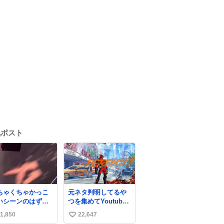
気ポスト
ちゃくちゃかっこ
元ネタ判明してるや
いシーンのはずな
つを集めてYoutube
だけど、表情が猫
に上げときました。
1,850
22,647
い
威嚇みたいに見え
youtube.com/watch