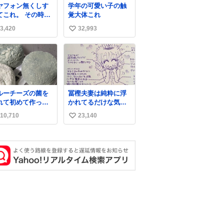
ヤフォン無くしす
学年の可愛い子の触
てこれ。 その時好
覚大体これ
だった男のセコム
3,420
32,993
い
名前にしてる
い
ね
数
ルーチーズの菌を
冨樫夫妻は純粋に浮
れて初めて作って
かれてるだけな気が
たチーズなんだけ
するな〜 全アはここ
10,710
23,140
い
 本能でちょっとヤ
に自分の市場価値的
いと思っちゃう見
なものを上乗せする
い
目だな
ので、 すっぴん＆寝
ね
起きのボサボサ頭で
数
も「今日も可愛い
ね」が止まらない。
放っておくと永遠に
髪撫でてきて作業進
まない()
156cm40kg、年中日
焼け止めとお友達の
私より綺麗な手やめ