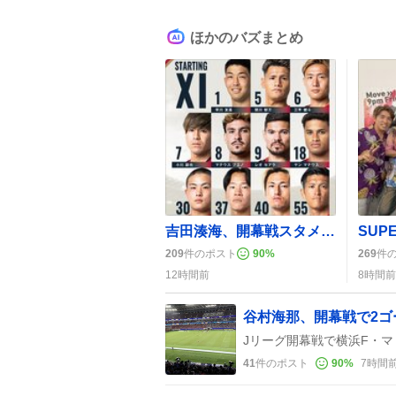
ほかのバズまとめ
吉田湊海、開幕戦スタメン決定にファン歓喜「やったれ！」期待の声続出
209
件のポスト
90
%
269
件
12時間前
8時間前
谷村海那、開幕戦で2ゴ
41
件のポスト
90
%
7時間