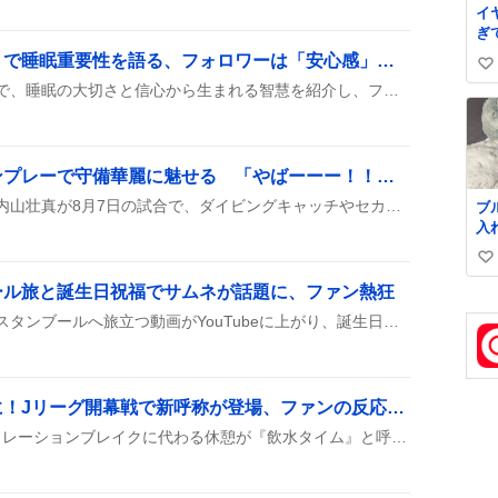
イ
ぎ
き
池田先生『月々日々に』で睡眠重要性を語る、フォロワーは「安心感」と「感謝」
い
の
池田先生が『月々日々に』で、睡眠の大切さと信心から生まれる智慧を紹介し、フォロワーに健康へのヒントを届けているんだ。今回のツイートでは『睡眠は根幹の条件』や『信心の一念が智慧を結晶化させる』と語り、日常に取り入れやすいアドバイスを披露している。
い
ね
数
内山壮真、連続ファインプレーで守備華麗に魅せる 「やばーーー！！」の声が沸騰
東京ヤクルトスワローズの内山壮真が8月7日の試合で、ダイビングキャッチやセカンド・ショートでのファインプレーを次々に披露し、先発投手の奥川恭伸を守備面でサポートした様子がSNSで話題になっている。
ブ
入
み
い
ど
バ
い
ール旅と誕生日祝福でサムネが話題に、ファン熱狂
た
ね
伊野尾慧がエジプトからイスタンブールへ旅立つ動画がYouTubeに上がり、誕生日のお祝いシーンやイケメンなサムネが話題に。友達と街歩きやサングラス姿、フリフリダンスが披露され、ファンからは「かっこいい」「ありがとう」の声が多数上がっている。
数
『飲水タイム』が話題に！Jリーグ開幕戦で新呼称が登場、ファンの反応も熱い
Jリーグの開幕戦で、ハイドレーションブレイクに代わる休憩が『飲水タイム』と呼ばれ、SNS上で「飲水タイム！」「ハイドレーションブレイクじゃなくて飲水タイムです」などの声が広がり、注目を集めているようです。