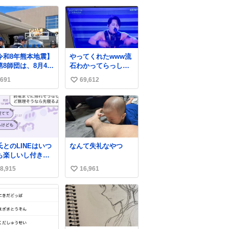
。あと首の血管浮
?v=rCsM9A…
い
出てるのガチで
#MarvelTokon #マー
ね
。
ベル闘魂
数
令和8年熊本地震】
やってくれたwww流
8師団は、8月4日
石わかってらっしゃ
来、国交省と連携
る🤣🤣🤣 #Mステ #西
691
69,612
い
て、被災者に寄り
川貴教
った支援を継続し
い
います。 #災害派
ね
 #命を守る #給水
数
氏とのLINEはいつ
なんて失礼なやつ
も楽しいし付き合
たての頃の嬉しか
8,915
16,961
い
たLINEは無限にあ
けど(同棲前は1日
い
各50通くらい送り
ね
ってたし)最近嬉し
数
ったのはこれ