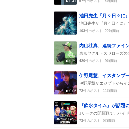
67
件のポスト
14時間前
0:41
103
件のポスト
22時間前
420
件のポスト
9時間前
0:39
伊野尾慧、イスタンブ
72
件のポスト
11時間前
0:06
73
件のポスト
9時間前