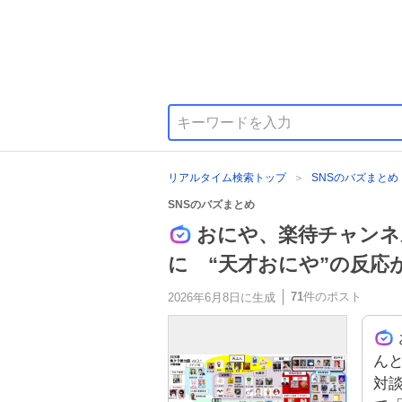
リアルタイム検索トップ
SNSのバズまとめ
SNSのバズまとめ
おにや、楽待チャンネ
に “天才おにや”の反応
71
件のポスト
2026年6月8日
に生成
んと
対