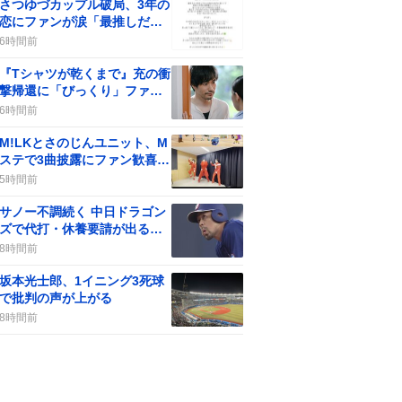
さつゆづカップル破局、3年の
恋にファンが涙「最推しだっ
た」悲しみ
6時間前
『Tシャツが乾くまで』充の衝
撃帰還に「びっくり」ファン
歓喜の声
6時間前
M!LKとさのじんユニット、M
ステで3曲披露にファン歓喜が
話題に
5時間前
サノー不調続く 中日ドラゴン
ズで代打・休養要請が出る、
一部のファンの声が分かれる
8時間前
坂本光士郎、1イニング3死球
で批判の声が上がる
8時間前