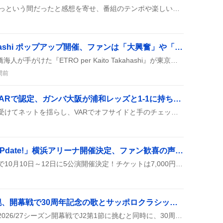
リスナーは30分の放送があっという間だったと感想を寄せ、番組のテンポや楽しいトークに大満足しつつ、次回は60分に延長してほしいと要望を投稿した。また、ゲストやコーナーへの期待感も高まり、次回の内容に期待する声が多数上がった。
ETRO per Kaito Takahashi ポップアップ開催、ファンは「大興奮」や「今世は幸せ」感が止まらない
ETROとKing & Princeの髙橋海人が手がけた『ETRO per Kaito Takahashi』が東京と大阪でポップアップとして登場し、涙モチーフやウィンナー波デザインのアイテムが楽しめるとファンの間で大盛り上がり。限定カプセルコレクションも同時に公開され、来店者は写真を撮ってSNSにシェアしている様子が見られる。
間前
ジェバリ同点ゴールがVARで認定、ガンバ大阪が浦和レッズと1-1に持ち込む
ジェバリが前半にボールを受けてネットを揺らし、VARでオフサイドと手のチェックが行われたがすべてクリア。ゴールが認められ、スタジアムは歓声に包まれた。
Hey! Say! JUMP「JUMPdate!」横浜アリーナ開催決定、ファン歓喜の声が続出
JUMPdate!が横浜アリーナで10月10日～12日に5公演開催決定！チケットは7,000円で応募開始、ファンは「嬉しすぎる」「デートみたい」などと盛り上がっている。
北海道コンサドーレ札幌、開幕戦で30周年記念の歌とサッポロクラシックで盛り上がり
北海道コンサドーレ札幌が2026/27シーズン開幕戦でJ2第1節に挑むと同時に、30周年記念の雰囲気が漂い、ファンは『すすきのへ行こう』を歌いながらサッポロクラシックの限定缶で乾杯する様子が話題になっている。