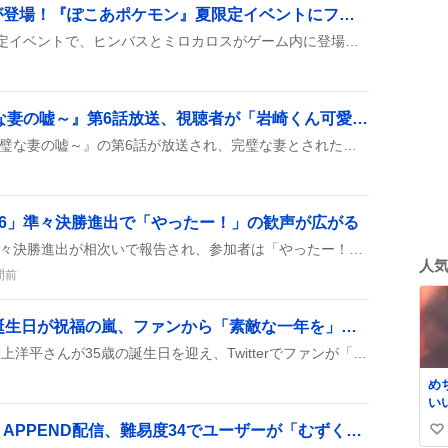
ヒンバスとミロカロスが登場！『ぽこあポケモン』夏限定イベントにファン歓喜
『ぽこあポケモン』の夏限定イベントで、ヒンバスとミロカロスがゲーム内に登場し、街で出会えるようになったとプレイヤーが報告している。イベントは8月13日から始まり、期間中は特別なクエストや報酬も用意されている。
『親愛なる夫へ ～完璧な妻の嘘～』第6話放送、視聴者が「岩崎くん可愛い」など熱狂的リアクション
ドラマ『親愛なる夫へ ～完璧な妻の嘘～』の第6話が放送され、完璧な妻とされた麻衣子の裏側が描かれ、岩崎くんが負傷するシーンや優一の過去が語られた。視聴者は感想や考察をコメント欄に投稿し、話題が広がっている。
26」準々決勝進出で「やったー！」の歓声が広がる
キングオブコント2026の準々決勝進出が相次いで報告され、参加者は「やったー！」「ありがとう」などの喜びのコメントと共に、8月13日・14日の本戦に向けて意気込みを語っている様子が見られる。
人
間前
阿座上洋平さん35歳の誕生日が祝福の嵐、ファンから「素敵な一年を」の声続出
2026年8月7日に声優の阿座上洋平さんが35歳の誕生日を迎え、Twitterでファンが「お誕生日おめでとう」や「素敵な一年を」などの祝福メッセージを次々に投稿し、ハッシュタグが広がって盛り上がっている様子が見られた。
め
い
ん
「チルドレンレコード」APPEND配信、難易度34でユーザーが「むずくね」や「神」コメント沸騰
い
の