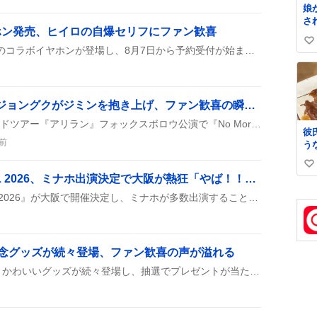
娘
さ
ホン発売、ヒイロの自爆セリフにファン歓喜
な
い
は
『新機動戦記ガンダムW』のコラボイヤホンが登場し、8月7日から予約受付が始まると同時に、ヒイロの自爆セリフやトロワのペアリング失敗叫びなど、5キャラの新録音声ガイドが楽しめると話題になっている。
れ
い
も
ね
し
数
救
『No More Dream』でジョングクがジミンを抱き上げ、ファン歓喜の瞬間が話題に
く
て
2026年8月6日のBTSワールドツアー『アリラン』フォックスボロウ公演で『No More Dream』が披露され、ジョングクがジミンを抱き上げるリフトが見られた。観客は歓声を上げ、SNSでは「可愛い」「最高」などのコメントが多数寄せられた。
彼
た
前
う
し
た
小
い
味
味
FM802 MINAMI WHEEL 2026、ミナホ出演決定で大阪が熱狂「やば！！！絶対行こ」
て
い
娘
『FM802 MINAMI WHEEL 2026』が大阪で開催決定し、ミナホが多数出演することが発表された。3日間のライブスケジュールやパス販売が始まり、ファンの期待が高まっている。
て
ね
数
記念グッズが続々登場、ファン歓喜の声が溢れる
モンストアの5周年記念で、かわいいグッズが続々登場し、抽選でプレゼントが当たるキャンペーンも開催されたみたい。ファンは新商品を手に入れたり、思い出をシェアしたりして盛り上がっている。