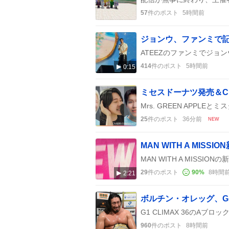
57
件のポスト
5時間前
ジョンウ、ファンミで
414
件のポスト
5時間前
0:15
25
件のポスト
36分前
NEW
29
件のポスト
90
%
8時間
2:21
960
件のポスト
8時間前