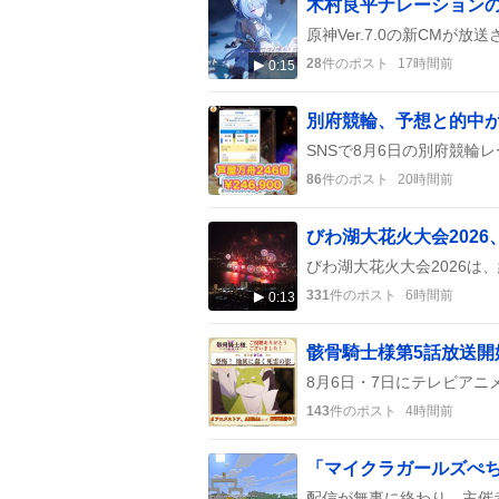
木村良平ナレーションの原
28
件のポスト
17時間前
0:15
86
件のポスト
20時間前
331
件のポスト
6時間前
0:13
骸骨騎士様第5話放送
143
件のポスト
4時間前