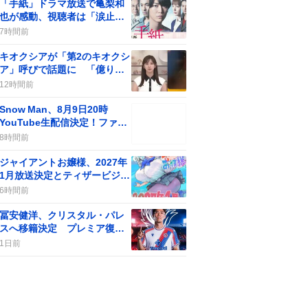
「手紙」ドラマ放送で亀梨和
也が感動、視聴者は「涙止ま
らん」や「胸が苦しい」声が
7時間前
続出
キオクシアが「第2のキオクシ
ア」呼びで話題に 「億り人
量産年」の期待が一部で広が
12時間前
る
Snow Man、8月9日20時
YouTube生配信決定！ファン
歓喜の“やったー”が止まらな
8時間前
い
ジャイアントお嬢様、2027年
1月放送決定とティザービジュ
アル公開にファン歓喜
6時間前
冨安健洋、クリスタル・パレ
スへ移籍決定 プレミア復帰
にファン歓喜
1日前