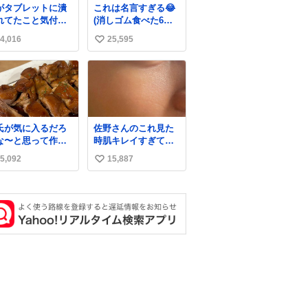
がタブレットに潰
これは名言すぎる😂
れてたこと気付か
(消しゴム食べた6歳
かった。 旦那だけ
の弟を思い出しなが
4,016
25,595
い
娘の波長を感じ取
ら)
るから声出せずと
い
SOSが伝わったら
ね
い。 急いで旦那が
数
出して、泣きじゃ
る娘に自分も謝っ
抱きしめようとし
氏が気に入るだろ
佐野さんのこれ見た
ら、ビンタされて
な〜と思って作っ
時肌キレイすぎてび
まった。3回ほど。
ら想像の何倍も美
っくりしたし、やは
さい手だけど、地
5,092
15,887
い
しい美味しい言っ
りアイドルって体型･
に痛い。 その後、
くれて嬉しい
肌管理すごすぎる
い
は旦那に泣きつい
た。
ね
数