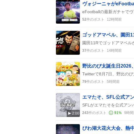
52
件のポスト
12時間前
ゴッドアマベル、園田1
37
件のポスト
14時間前
野比のび太誕生日202
79
件のポスト
5時間前
エマたそ、SFL公式ア
243
件のポスト
91
%
9時間
2:00
びわ湖大花火大会、熱