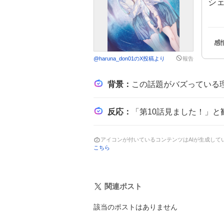
シ
@
haruna_don01
のX投稿より
報告
背景
：
この話題がバズっている理由は、シリーズ最終局面に差し掛かり第10話で重要な展開
反応
：
「第10話見ました！」と歓喜しつつ「リアタイしたい！」と期待を込
アイコンが付いているコンテンツはAIが生成し
こちら
関連ポスト
該当のポストはありません