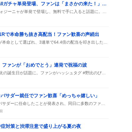
ヴォジーニャがeFootballガチャ単発登場、ファンは「まさかの来た！」と歓喜
eFootballの最新ガチャでヴォジーニャが単発で登場し、無料で手に入ると話題に。ほかの選手がいない中、ユーザーは「まさかの来た！」と歓声を上げている。
1Rで本命勝ち抜き高配当！ファン歓喜の声続出
園田11Rでゴッドアマベルが本命として選ばれ、3連単で64.4倍の配当を叩き出したことが投稿で盛んにシェアされ、的中や大勝負の馬連・ワイドが話題になった。
6、ファンが「おめでとう」連発で祝福の波
Twitterで8月7日、野比のび太の誕生日が話題に。ファンがハッシュタグ #野比のび太生誕祭2026 を付けて「おめでとう」やイラストを次々投稿し、祝福の波が広がった。「今日はのび太の誕生日だよ！」と声を揃え、ドラえもんへの思い出を語り合う様子が見られた。
ンバサダー就任でファン歓喜「めっちゃ嬉しい」
SFLがエマたそを公式アンバサダーに任命したことが発表され、同日に多数のファンが「エマたそ就任おめでとう」や「今年もSFL楽しみ」などと喜びのコメントを投稿した。
前
中症対策と渋滞注意で盛り上がる夏の夜