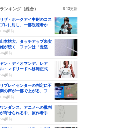
ランキング（総合）
6:13
更新
リザ・ホークアイ中尉のコス
プレに対し、一部視聴者から
批判の声が上がる
10時間前
山本祐大、タッチアップ未実
施が続く ファンは「走塁改
善」を求める
9時間前
ヤン・ディオマンデ、レア
ル・マドリードへ移籍正式発
表 “最高額”で期待の声が沸
6時間前
騰
リプレイセンターの判定に不
満の声が一部で上がる、ファ
ンは「アウトだって！」と意
10時間前
見
ワンダンス、アニメへの批判
が寄せられる中、原作者手描
き動画でファンが沸騰
5時間前