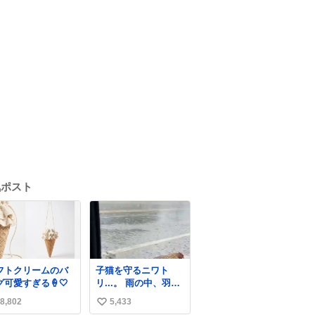
気ポスト
フトクリームのバ
子猫を守るニワト
グ可愛すぎる🍦🤍
リ...。 雨の中、羽の
中に子猫を入れて守
8,802
5,433
い
る姿に感動した！！