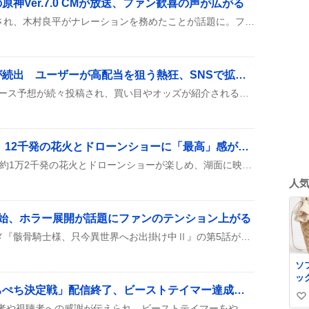
神Ver.7.0 CMが放送、ファン歓喜の声が広がる
原神Ver.7.0の新CMが放送され、木村良平がナレーションを務めたことが話題に。ファンは『良平さん最高！』と声を称賛し、タルタリヤの声として楽しんでいる様子が投稿に見られる。
別府競輪、予想と的中が続出 ユーザーが高配当を狙う熱狂、SNSで拡散中
SNSで8月6日の別府競輪レース予想が続々投稿され、買い目やオッズが紹介されると同時に的中報告や高配当がシェアされ、みんなで盛り上がっている様子が見られる。モーニング競輪の締切情報や期待値の高い組み合わせも添えられ、無料予想や有料記事へのリンクまで飛び交い、情報交換が活発に行われている。
びわ湖大花火大会2026、12千発の花火とドローンショーに「最高」感が炸裂
びわ湖大花火大会2026は、約1万2千発の花火とドローンショーが楽しめ、湖面に映えるスターマインのフィナーレが話題になった。来場者は湖畔や船上、テレビや生配信で観賞し、夏の夜空を彩った様子が多数のSNS投稿で紹介された。
人
開始、ホラー展開が話題にファンのテンション上がる
8月6日・7日にテレビアニメ『骸骨騎士様、只今異世界へお出掛け中Ⅱ』の第5話がTOKYO MXとBS11で放送され、同時にdアニメストアやABEMAで先行配信されたと、ファンの投稿が続々と報告されている。
ソ
ッ
「マイクラガールズぺちぺち決定戦」配信終了、ビーストテイマー達成に感謝の声
い
配信が無事に終わり、主催者や視聴者への感謝が伝えられ、ビーストテイマーをやり切ったことが喜ばれた様子が見られる。