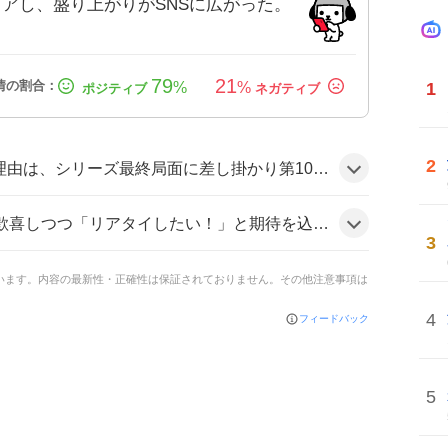
ェアし、盛り上がりがSNSに広がった。
79
21
1
%
%
2
が描かれたことと、放送時間が深夜にも関わらず多チャンネルで同時配信されたため、視聴者が同時に感想を共有できたことが大きいとみられる。
めた投稿が目立ち、「最高です！」や「感動した」など感情的なコメントが多数寄せられ、全体的に盛り上がりの雰囲気だ。
3
ています。内容の最新性・正確性は保証されておりません。その他注意事項は
4
フィードバック
5