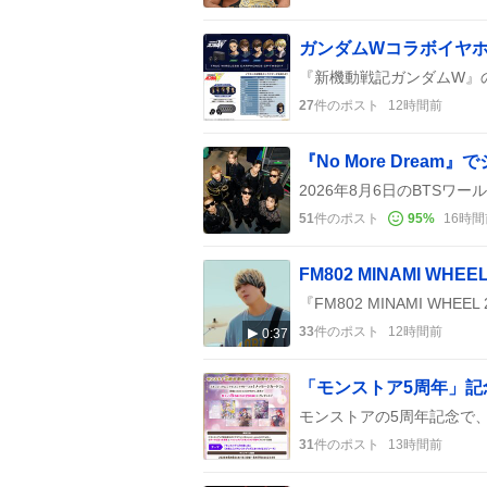
ガンダムWコラボイヤ
27
件のポスト
12時間前
51
件のポスト
95
%
16時間
33
件のポスト
12時間前
0:37
「モンストア5周年」
31
件のポスト
13時間前