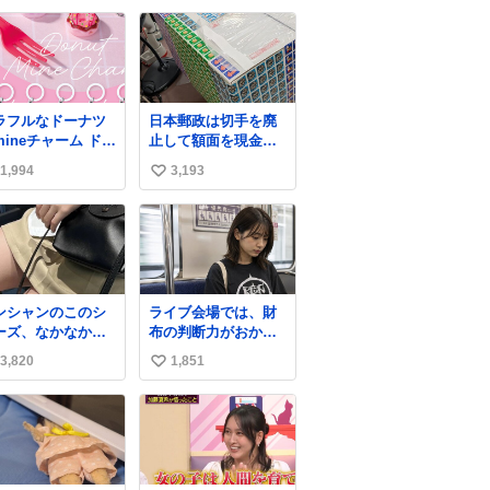
愛は種族を超える！
い
ね
数
ラフルなドーナツ
日本郵政は切手を廃
mineチャーム ドー
止して額面を現金で
のMine charm
払い戻せ2026 #日本
1,994
3,193
い
インチャーム
郵政
uo.jp/view/item/
@JapanPostHD_PR
い
00…
ね
数
ンシャンのこのシ
ライブ会場では、財
ーズ、なかなか安
布の判断力がおかし
ならないのにセー
くなる。
3,820
1,851
い
価格になってる🖤
レザーなのが反則
い
にかわいい。持っ
ね
るだけでコーデが
数
上げされる。