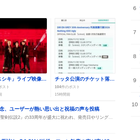
6
7
8
「クスシキ」ライブ映像公開、ファン歓喜「めっちゃかっこいい」「大好き」
チッタ公演のチケット落選と譲渡要請が続出、ファンの熱狂と切実な声が交錯
9
ポスト
104
件のポスト
前
15時間前
10
記念、ユーザーが熱い思い出と祝福の声を投稿
2026年8月6日、SNS上で『聖剣伝説2』の33周年が盛大に祝われ、発売日やリングコマンド、2人同時プレイ、音楽が取り上げられ、ユーザーが思い出や祝福の投稿を多数寄せた。