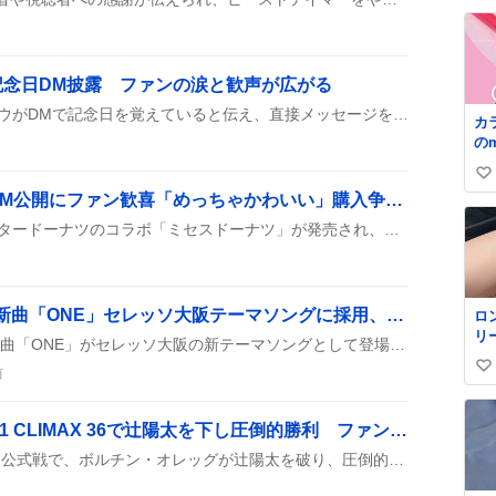
い
ね
数
記念日DM披露 ファンの涙と歓声が広がる
ATEEZのファンミでジョンウがDMで記念日を覚えていると伝え、直接メッセージを送る姿が投稿で紹介され、最終日には感謝の言葉を述べて会場が温かく盛り上がった。
カ
の
ナツ
い
マ
ミセスドーナツ発売＆CM公開にファン歓喜「めっちゃかわいい」購入争奪戦も
fum
い
00
ね
Mrs. GREEN APPLEとミスタードーナツのコラボ「ミセスドーナツ」が発売され、リンゴ型の3種やパフェが登場。メンバーが替え歌で出演する新CMも公開され、売り切れや予約困難の声がSNSで広がっている。
数
MAN WITH A MISSION新曲「ONE」セレッソ大阪テーマソングに採用、ファン熱狂「めっちゃかっこいい」
ロ
リ
MAN WITH A MISSIONの新曲「ONE」がセレッソ大阪の新テーマソングとして登場し、コラボムービーが公開されたことが話題に。スタジアムで流れる予定で、ファンのテンションが上がっている様子がうかがえる。
く
前
い
ル
✨
い
級
ね
ボルチン・オレッグ、G1 CLIMAX 36で辻陽太を下し圧倒的勝利 ファンは「やばすぎる！」と熱狂
て
数
格
G1 CLIMAX 36のAブロック公式戦で、ボルチン・オレッグが辻陽太を破り、圧倒的なパワーで勝利を収めた様子がSNSで大きく取り上げられた。