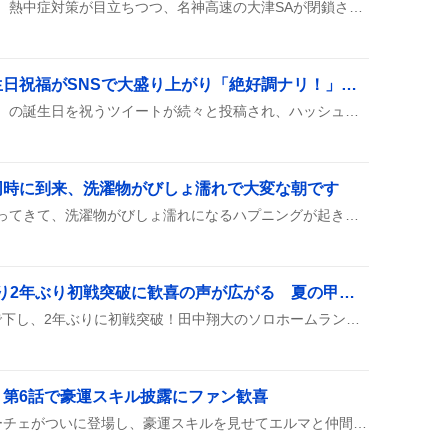
今年のびわ湖大花火大会は、熱中症対策が目立ちつつ、名神高速の大津SAが閉鎖されるなど交通規制や渋滞が話題に。来場者は浴衣姿で盛り上がり、夏の夜空を楽しむ雰囲気が広がっているよ。
「キュアブルーム」誕生日祝福がSNSで大盛り上がり「絶好調ナリ！」の声多数
キュアブルーム（＝日向咲）の誕生日を祝うツイートが続々と投稿され、ハッシュタグ「#キュアブルーム生誕祭2026」や絵文字で「おめでとう」や「絶好調ナリ」などのメッセージが飛び交い、キャライラストや過去作品への言及も添えられ、ファン同士が一斉に盛り上がっている様子がうかがえる。
同時に到来、洗濯物がびしょ濡れで大変な朝です
関東で雨と暑さが同時にやってきて、洗濯物がびしょ濡れになるハプニングが起きているみたいです。雨が降り続く中、気温は30度超えで蒸し暑く、にわか雨や熱中症対策の呼びかけもちらちら。外出時は折りたたみ傘が手放せません。
神村学園、5-1で東筑破り2年ぶり初戦突破に歓喜の声が広がる 夏の甲子園熱狂ファン熱狂
神村学園が東筑高校を5-1で下し、2年ぶりに初戦突破！田中翔大のソロホームランや龍頭の無失点救援が光り、11安打の快勝だった。
！第6話で豪運スキル披露にファン歓喜
『転生重騎士』第6話でルーチェがついに登場し、豪運スキルを見せてエルマと仲間に加わった。「待ってました」「かわいい」などのコメントが多数寄せられ、視聴者のテンションが上がっている様子だ。