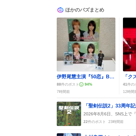
ほかのバズまとめ
伊野尾慧主演『50恋』Blu‑ray発売、ファンが「かわいい」「お写真ありがとう」と歓喜
88
件のポスト
94
%
41
件の
7時間前
12時間
「聖剣伝説2」33周年
22
件のポスト
23時間前