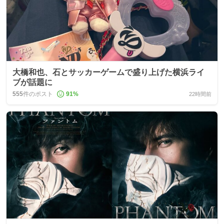
大橋和也、石とサッカーゲームで盛り上げた横浜ライ
ブが話題に
555
件のポスト
91
%
22時間前