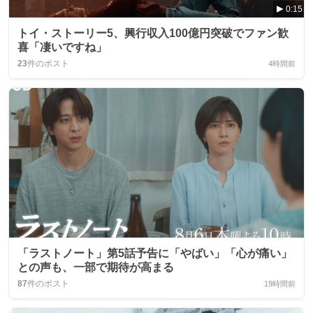
0:15
トイ・ストーリー5、興行収入100億円突破でファン歓
喜「凄いですね」
23
件のポスト
4時間前
「ラストノート」第5話予告に「やばい」「心が痛い」
との声も、一部で期待が高まる
87
件のポスト
19時間前