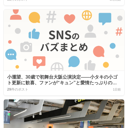
小瀧望、30歳で初舞台大阪公演決定――小タキの小ゴ
ト更新に歓喜、ファンが“キュン”と愛情たっぷりのコ
メントで熱狂し、感謝と応援の声が続々
29
件のポスト
1日前