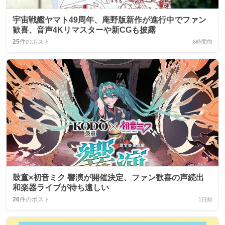
宇宙戦艦ヤマト49周年、庵野版新作が進行中でファン
歓喜、音声4Kリマスターや新CGも披露
25
件のポスト
6時間前
鼓童×初音ミク 響演が開催決定、ファン歓喜の声続出
和楽器ライブが待ち遠しい
26
件のポスト
1日前