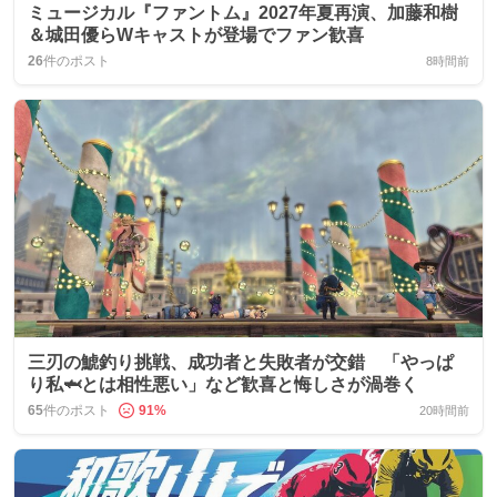
ミュージカル『ファントム』2027年夏再演、加藤和樹
＆城田優らWキャストが登場でファン歓喜
26
件のポスト
8時間前
三刃の鯱釣り挑戦、成功者と失敗者が交錯 「やっぱ
り私🦈とは相性悪い」など歓喜と悔しさが渦巻く
65
件のポスト
91
%
20時間前