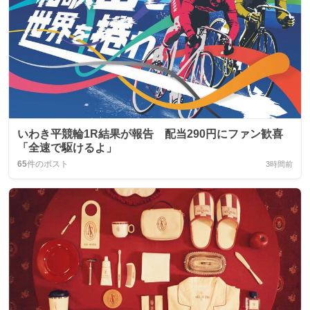
いわき平競輪1R結果が報告 配当290円にファン歓喜
「全速で駆けるよ」
65
件のポスト
3時間前