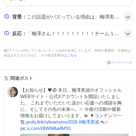
背景
：
この話題がバズっている理由は、梅澤美波が乃木坂46を卒業し新たな活動ステージへ進むことへの期待感が高まっていることと、公式サイトやXアカウントで直接情報を発信できる点がファンにとって新鮮でワクワクする要素となっている可能性がある。
反応
：
「梅澤さん！！！！！！！！！チームうめ！！！おかえりなさい☺️☺️☺️」と歓喜の声が上がり、「みなみんも乃木坂46合同会社嬉しい✨」と喜びを表す投稿も多数。さらに「“元”乃木坂46梅澤美波、公式サイト&公式X開設…ファンクラブも立ち上げへ」と情報をシェアする声が広がり、全体的にポジティブな雰囲気だ。
アイコンが付いているコンテンツはAIが生成しています。内容の最新性・正確性は
保証されておりません。その他注意事項は
こちら
フィードバック
関連ポスト
【お知らせ】🖤🥀 本日、梅澤美波のオフィシャル
WEBサイト・公式Xアカウントを開設いたしまし
た。 これまでいただいた温かい応援への感謝を胸
に、そしてその先の未来へ。✨ 今後の活動や最新
情報をお届けしてまいります。💫 ▼コンテンツ一
覧
profu.link/u/teamume2026
#
梅澤美波
👠✨
pic.x.com/rBWWAa4M93