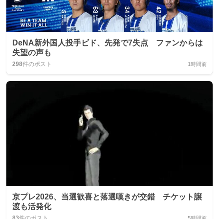
DeNA新外国人投手ビド、先発で7失点 ファンからは
失望の声も
298
件のポスト
1時間前
京プレ2026、当選歓喜と落選嘆きが交錯 チケット譲
渡も活発化
83
件のポスト
5時間前