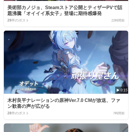
美術部カノジョ、Steamストア公開とティザーPVで話
題沸騰「オイイイ系女子」登場に期待感爆発
29
件のポスト
22時間前
0:15
木村良平ナレーションの原神Ver.7.0 CMが放送、ファ
ン歓喜の声が広がる
28
件のポスト
7時間前