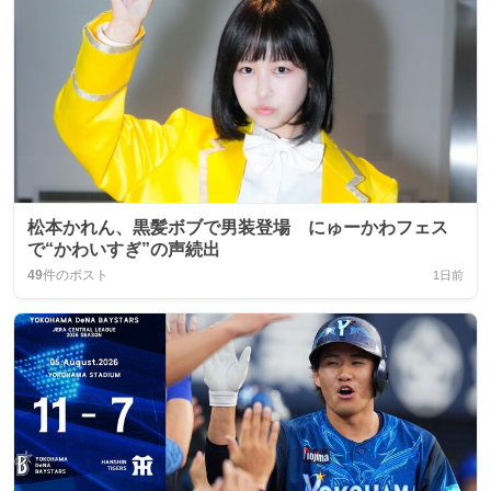
松本かれん、黒髪ボブで男装登場 にゅーかわフェス
で“かわいすぎ”の声続出
49
件のポスト
1日前