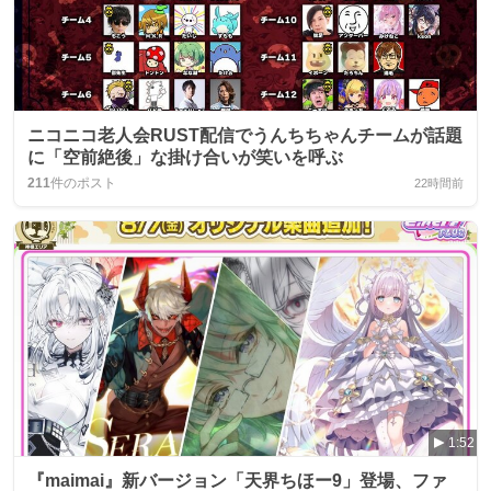
ニコニコ老人会RUST配信でうんちちゃんチームが話題
に「空前絶後」な掛け合いが笑いを呼ぶ
211
件のポスト
22時間前
1:52
『maimai』新バージョン「天界ちほー9」登場、ファ