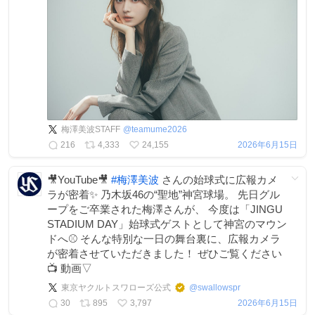
梅澤美波STAFF
@
teamume2026
216
4,333
24,155
2026年6月15日
🎥YouTube🎥
#
梅澤美波
さんの始球式に広報カメ
ラが密着✨ 乃木坂46の“聖地”神宮球場。 先日グル
ープをご卒業された梅澤さんが、 今度は「JINGU
STADIUM DAY」始球式ゲストとして神宮のマウン
ドへ⚾ そんな特別な一日の舞台裏に、広報カメラ
が密着させていただきました！ ぜひご覧ください
📺 動画▽
東京ヤクルトスワローズ公式
@
swallowspr
30
895
3,797
2026年6月15日