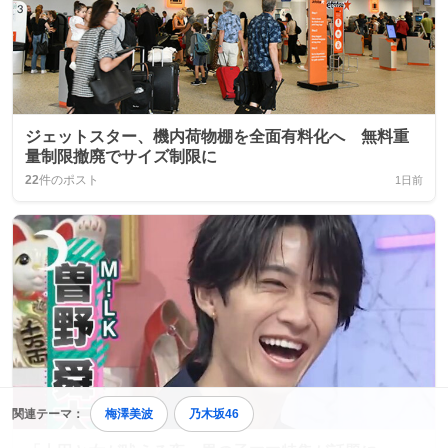
ジェットスター、機内荷物棚を全面有料化へ 無料重
量制限撤廃でサイズ制限に
22
件のポスト
1日前
関連テーマ：
梅澤美波
乃木坂46