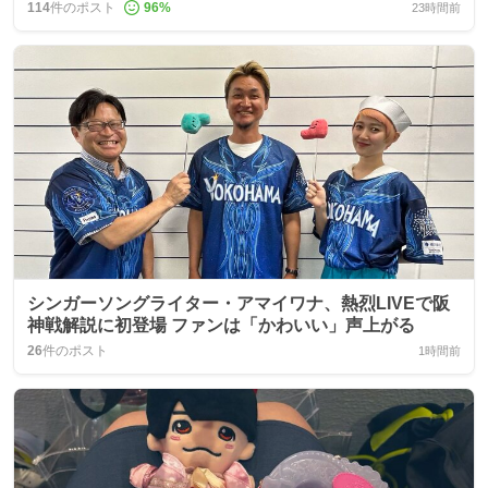
114
件のポスト
96
%
23時間前
シンガーソングライター・アマイワナ、熱烈LIVEで阪
神戦解説に初登場 ファンは「かわいい」声上がる
26
件のポスト
1時間前