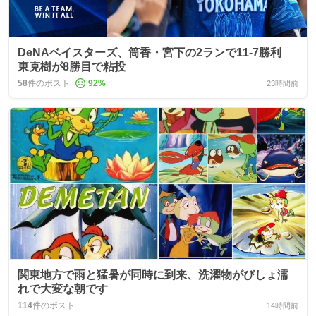
DeNAベイスターズ、筒香・宮下の2ランで11-7勝利
東克樹が8勝目で粘投
58
件のポスト
92
%
23時間前
関東地方で雨と猛暑が同時に到来、洗濯物がびしょ濡
れで大変な朝です
114
件のポスト
14時間前