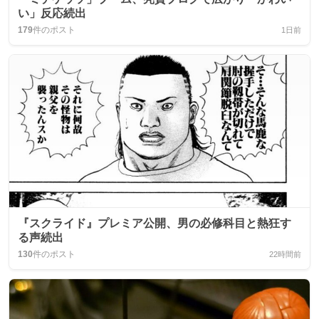
い」反応続出
179
件のポスト
1日前
『スクライド』プレミア公開、男の必修科目と熱狂す
る声続出
130
件のポスト
22時間前