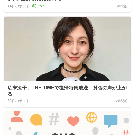
74
件のポスト
95
%
15時間前
広末涼子、THE TIMEで復帰特集放送 賛否の声が上が
る
33
件のポスト
12時間前