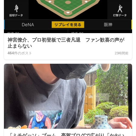
神宮僚介、プロ初登板で三者凡退 ファン歓喜の声が
止まらない
464
件のポスト
23時間前
「ミチゲッソ」ブーム、亮賀ブログで広がり「かわい