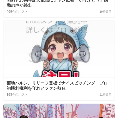
Nissy 13周年記念配信にファン歓喜「ありがとう」感
動の声が続出
409
件のポスト
19時間前
菊地ハルン、リリーフ登板でナイスピッチング プロ
初勝利権利を守れとファン熱狂
163
件のポスト
21時間前