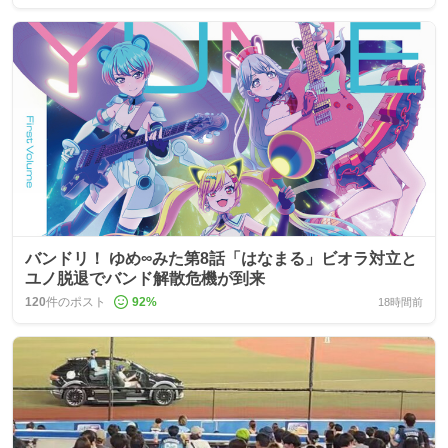
バンドリ！ ゆめ∞みた第8話「はなまる」ビオラ対立と
ユノ脱退でバンド解散危機が到来
120
件のポスト
92
%
18時間前