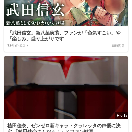
「武田信玄」新八葉実装、ファンが「色気すごい」や
「楽しみ」盛り上がりです
78
件のポスト
18時間前
0:12
植田佳奈、ゼンゼロ新キャラ・クラレッタの声優に決
定 「植田佳奈さんだぁ！」とファン歓喜