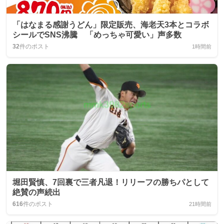
「はなまる感謝うどん」限定販売、海老天3本とコラボ
シールでSNS沸騰 「めっちゃ可愛い」声多数
32
件のポスト
1時間前
堀田賢慎、7回裏で三者凡退！リリーフの勝ちパとして
絶賛の声続出
616
件のポスト
21時間前