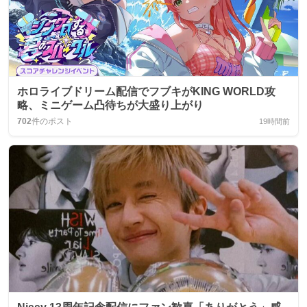
ホロライブドリーム配信でフブキがKING WORLD攻
略、ミニゲーム凸待ちが大盛り上がり
702
件のポスト
19時間前