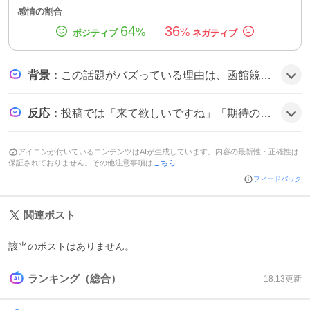
感情の割合
64
36
%
%
背景
：
この話題がバズっている理由は、函館競馬場の130周年開設を記念した開幕週にGⅢの函館スプリントステークスが設定され、ファンが新レースや特設ショップに期待感を抱いたことがきっかけとみられる。
反応
：
投稿では「来て欲しいですね」「期待の声が多い」「楽しそう」などのコメントが目立ち、ファンがレースや特設ターフィーショップにワクワクしている様子がうかがえる。
アイコンが付いているコンテンツはAIが生成しています。内容の最新性・正確性は
保証されておりません。その他注意事項は
こちら
フィードバック
関連ポスト
該当のポストはありません。
ランキング（総合）
18:13
更新