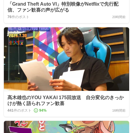
「Grand Theft Auto VI」特別映像がNetflixで先行配
信、ファン歓喜の声が広がる
76
件のポスト
20時間前
髙木雄也のYOU YAKAI 175回放送 自分変化のきっか
けが熱く語られファン歓喜
441
件のポスト
94
%
16時間前