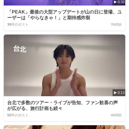
0:33
「PEAK」最後の大型アップデートが山の日に登場、ユ
ーザーは「やらなきゃ！」と期待感炸裂
38
件のポスト
7時間前
0:13
台北で多数のツアー・ライブが告知、ファン歓喜の声
が広がる、旅行計画も続々
50
件のポスト
4時間前