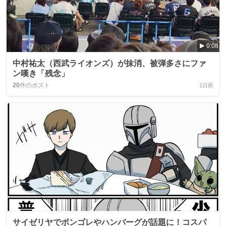
0:08
中村祐太（西武ライオンズ）が抹消、被弾多さにファ
ン嘆き「残念」
20
件のポスト
1日前
サイゼリヤでボンゴレやハンバーグが話題に！コスパ