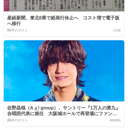
産経新聞、東北6県で紙発行休止へ コスト増で電子版
へ移行
55
件のポスト
1日前
佐野晶哉（Aぇ! group）、サントリー『1万人の第九』
合唱団代表に就任 大阪城ホールで再登場にファン歓
喜
26
件のポスト
8時間前