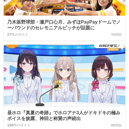
乃木坂野球部・瀬戸口心月、みずほPayPayドームでノ
ーバウンドのセレモニアルピッチが話題に
27
件のポスト
7時間前
昼ホロ『真夏の奇跡』でホロアナ3人がドキドキの極み
ボイスを披露、神回と称賛の声続出
108
件のポスト
4時間前