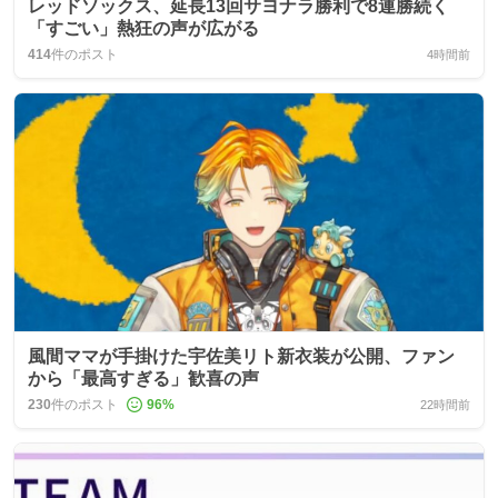
レッドソックス、延長13回サヨナラ勝利で8連勝続く
「すごい」熱狂の声が広がる
414
件のポスト
4時間前
風間ママが手掛けた宇佐美リト新衣装が公開、ファン
から「最高すぎる」歓喜の声
230
件のポスト
96
%
22時間前