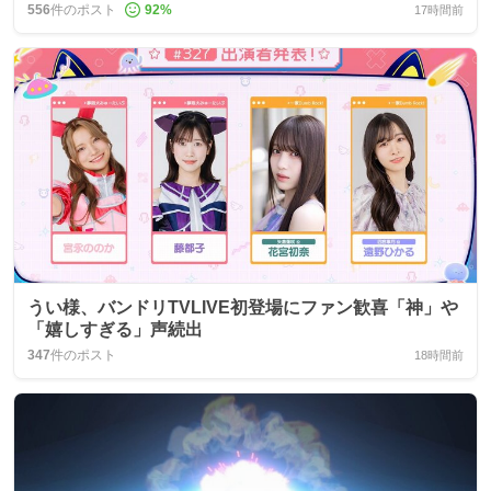
556
件のポスト
92
%
17時間前
うい様、バンドリTVLIVE初登場にファン歓喜「神」や
「嬉しすぎる」声続出
347
件のポスト
18時間前