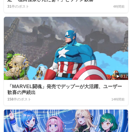
31
件のポスト
4時間前
0:12
「MARVEL闘魂」発売でデップーが大活躍、ユーザー
歓喜の声続出
158
件のポスト
14時間前