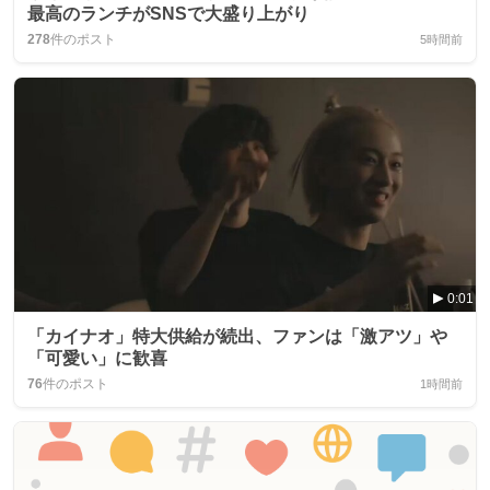
最高のランチがSNSで大盛り上がり
278
件のポスト
5時間前
0:01
「カイナオ」特大供給が続出、ファンは「激アツ」や
「可愛い」に歓喜
76
件のポスト
1時間前