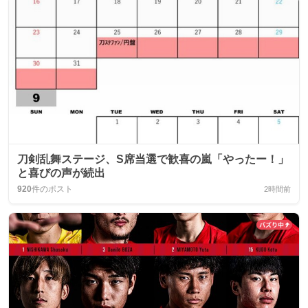
刀剣乱舞ステージ、S席当選で歓喜の嵐「やったー！」
と喜びの声が続出
920
件のポスト
2時間前