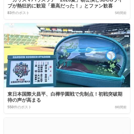
ブが熱狂的に歓迎「最高だった！」とファン歓喜
83
件のポスト
5時間前
東日本国際大昌平、白樺学園戦で先制点！初戦突破期
待の声が高まる
550
件のポスト
8時間前