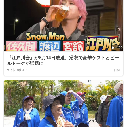
1:00
『江戸川会』が8月14日放送、浴衣で豪華ゲストとビー
ルトークが話題に
57
件のポスト
1日前