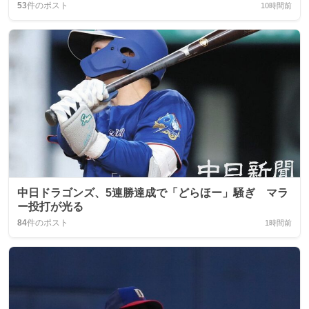
53
件のポスト
10時間前
中日ドラゴンズ、5連勝達成で「どらほー」騒ぎ マラ
ー投打が光る
84
件のポスト
1時間前