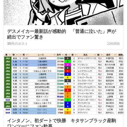
デスメイカー最新話が感動的 「普通に泣いた」声が
続出でファン驚き
35
件のポスト
22時間前
インタノン、初ダートで快勝 キタサンブラック産駒
ワンツーにファン歓喜