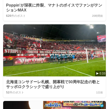
Poppin'が深夜に炸裂、マナトのボイスでファンがテン
ションMAX
626
件のポスト
20時間前
0:33
北海道コンサドーレ札幌、開幕戦で30周年記念の歌と
サッポロクラシックで盛り上がり
52
件のポスト
1日前