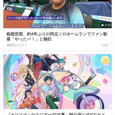
0:30
柘植世那、約4年ぶりの同点ソロホームランでファン歓
喜「やったー！」と熱狂
191
件のポスト
1日前
「カリスマハウスツアー2026夏」朝公演と3DCGライ