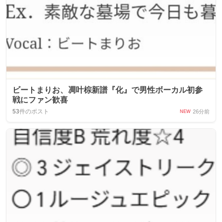
ビートまりお、凋叶棕新譜『化』で男性ボーカル初参
戦にファン歓喜
53
件のポスト
26分前
NEW