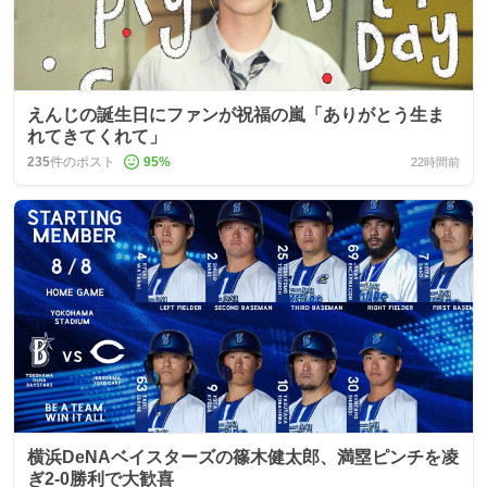
えんじの誕生日にファンが祝福の嵐「ありがとう生ま
れてきてくれて」
235
件のポスト
95
%
22時間前
横浜DeNAベイスターズの篠木健太郎、満塁ピンチを凌
ぎ2-0勝利で大歓喜