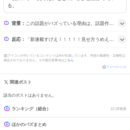
る。
背景
：
この話題がバズっている理由は、話題作家・深津ザオウの新連載という期待感と、恋と悪魔という斬新な設定、さらに第一話が全話無料で読めるというハードルの低さが相まって、読者の好奇心を刺激したことにあるようだ。
反応
：
「新連載すげえ！！！！！見せ方うめえ！！！！！おもしろ！！！」や「めっちゃ面白かった」、さらに「笑った」「爆笑してしまった」など、投稿者は楽しさや衝撃を次々に口にしている様子だ。
アイコンが付いているコンテンツはAIが生成しています。内容の最新性・正確性は
保証されておりません。その他注意事項は
こちら
フィードバック
関連ポスト
該当のポストはありません。
ランキング（総合）
22:28
更新
ほかのバズまとめ