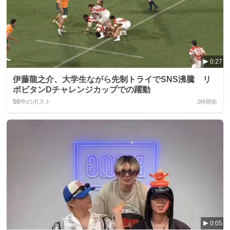
0:27
伊藤龍之介、大学生ながら先制トライでSNS沸騰 リ
ポビタンDチャレンジカップでの躍動
50
件のポスト
2時間前
0:05