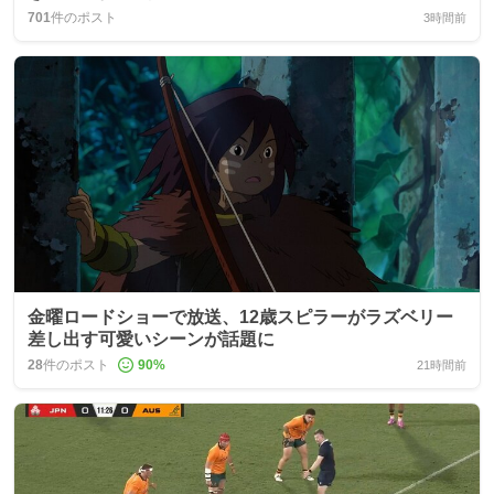
701
件のポスト
3時間前
金曜ロードショーで放送、12歳スピラーがラズベリー
差し出す可愛いシーンが話題に
28
件のポスト
90
%
21時間前