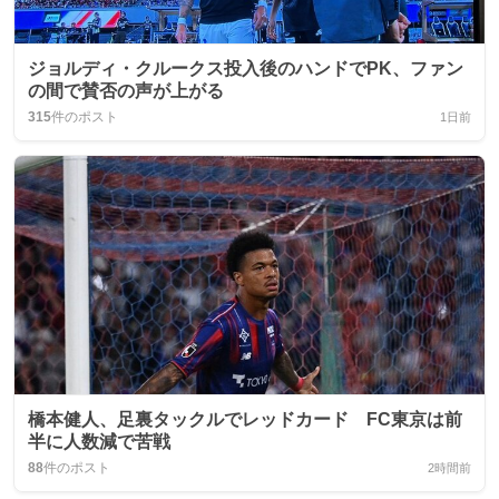
ジョルディ・クルークス投入後のハンドでPK、ファン
の間で賛否の声が上がる
315
件のポスト
1日前
橋本健人、足裏タックルでレッドカード FC東京は前
半に人数減で苦戦
88
件のポスト
2時間前