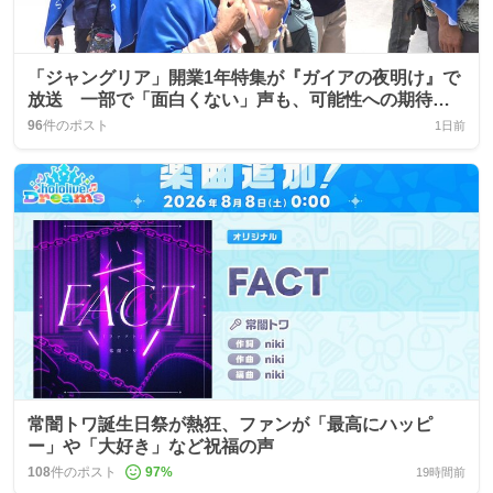
「ジャングリア」開業1年特集が『ガイアの夜明け』で
放送 一部で「面白くない」声も、可能性への期待が
語られる
96
件のポスト
1日前
常闇トワ誕生日祭が熱狂、ファンが「最高にハッピ
ー」や「大好き」など祝福の声
108
件のポスト
97
%
19時間前