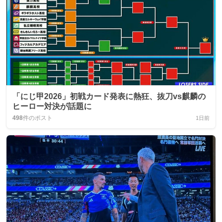
「にじ甲2026」初戦カード発表に熱狂、抜刀vs麒麟の
ヒーロー対決が話題に
498
件のポスト
1日前