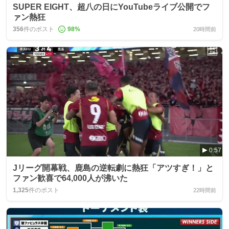
SUPER EIGHT、超八の日にYouTubeライブ公開でフ
ァン熱狂
356
件のポスト
98
%
20時間前
0:57
Jリーグ開幕戦、鹿島の逆転劇に熱狂「アツすぎ！」と
ファン歓喜で64,000人が沸いた
1,325
件のポスト
22時間前