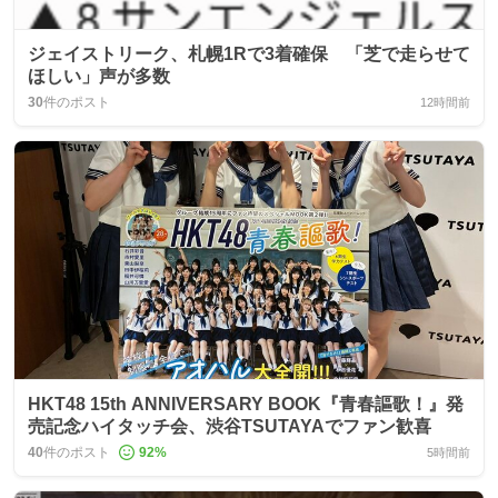
ジェイストリーク、札幌1Rで3着確保 「芝で走らせて
ほしい」声が多数
30
件のポスト
12時間前
HKT48 15th ANNIVERSARY BOOK『青春謳歌！』発
売記念ハイタッチ会、渋谷TSUTAYAでファン歓喜
40
件のポスト
92
%
5時間前