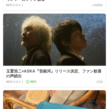
52
件のポスト
11時間前
玉置浩二×ASKA『音銀河』リリース決定、ファン歓喜
の声続出
42
件のポスト
90
%
1日前