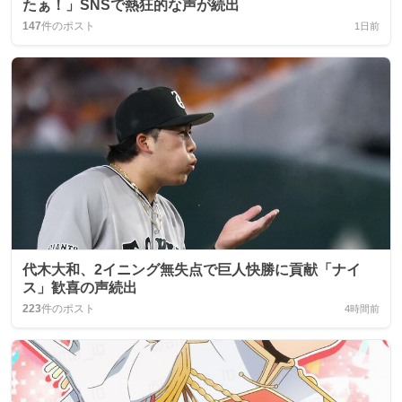
たぁ！」SNSで熱狂的な声が続出
147
件のポスト
1日前
代木大和、2イニング無失点で巨人快勝に貢献「ナイ
ス」歓喜の声続出
223
件のポスト
4時間前