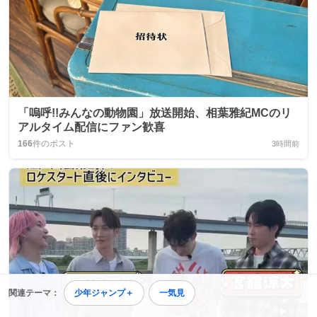
「嗚呼!!みんなの動物園」放送開始、相葉雅紀MCのリ
アルタイム配信にファン歓喜
166
件のポスト
3時間前
関連テーマ：
少年ジャンプ＋
一気見
0:59