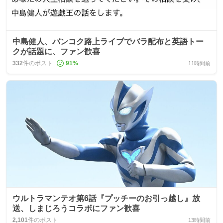
中島健人、バンコク路上ライブでバラ配布と英語トー
クが話題に、ファン歓喜
332
件のポスト
91
%
11時間前
ウルトラマンテオ第6話『プッチーのお引っ越し』放
送、しまじろうコラボにファン歓喜
2,101
件のポスト
13時間前