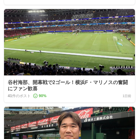
谷村海那、開幕戦で2ゴール！横浜F・マリノスの奮闘
にファン歓喜
41
件のポスト
90
%
1日前