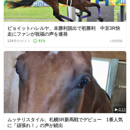
ピョイットハレルヤ、未勝利脱出で初勝利 中京3R快
走にファンが祝福の声を連発
124
件のポスト
91
%
11時間前
0:13
ムッチリスタイル、札幌5R新馬戦でデビュー 1番人気
に「頑張れ！」の声が続出