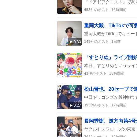
453
件のポスト
16時間前
重岡大毅、TikTok
149
件のポスト
1日前
0:33
41
件のポスト
18時間前
松山晋也、20セーブで
395
件のポスト
17時間前
0:27
長岡秀樹、逆方向第4
703
件のポスト
18時間前