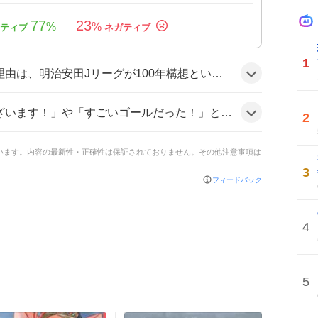
77
23
%
%
1
各部門で輝かしい功績を称える表彰が行われたことがサッカーファンの期待感を高め、公式発表が多数のSNS投稿で拡散された可能性がある。
」と歓喜し、「最高のシーズンになりそう」などと期待を寄せる声が多く、祝福ムードが広がっている様子だ。
2
ています。内容の最新性・正確性は保証されておりません。その他注意事項は
3
フィードバック
4
5