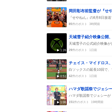
85
件のポスト
3時間前
天城雪子紹介映像公開、
29
件のポスト
1日前
1:26
42
件のポスト
1日前
0:51
151
件のポスト
19時間前
1:06