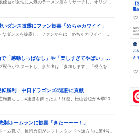
『ドアドアクエスト』で髙地優吾が女性に人気のラーメン店をリサーチし、オリジナルラーメンを作る企画が放送された。秋の大型ラーメンフェスへの出場も告知され、ファンの関心が集まっている。
【
難
れ
い
の
で可愛いダンス披露にファン歓喜「めちゃカワイイ」
ッ
い
さ
ね
重岡大毅がTikTokでキュートなダンスを披露し、ファンからは「めちゃカワイイ」「ありがとう」などのコメントが続出している様子です。さらに『ND⁵』の宣伝も兼ねてハッシュタグがたくさん付けられ、みんなが楽しんでいるようです。
た
数
キ
「すとりぬ」ライブ開始で「感動しっぱなし」や「楽しすぎてやばい」声が続出
本日、すとりぬというライブ配信がスタートし、参加者は「参加します」「視点を選びたい」などのコメントと共に、配信開始時間や建築の美しさ、視点の多様性について言及しながらリアルタイムで視聴・交流している様子が多数の投稿で報告された。
い
い
ね
逆転勝利 中日ドラゴンズ4連勝に貢献
数
中日ドラゴンズが阪神戦で逆転勝ちし、4連勝を飾ったよ！終盤、松山晋也が今季20セーブ目を披露して、試合を締めくくったんだ。
号先制ホームランに歓喜「きたーーー！」
ヤクルトスワローズの東京ドーム戦で、長岡秀樹がレフトスタンドへ逆方向に第4号ソロホームランを放ち、先制の1点を奪った。観客は歓声を上げ、チームはこの一発で流れを変える期待を寄せた。