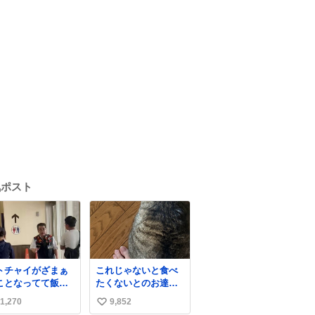
気ポスト
トチャイがざまぁ
これじゃないと食べ
ことなってて飯う
たくないとのお達し
すぎ
だったので、しっぽ
1,270
9,852
い
〜〜〜！！！！！
置き場係になってい