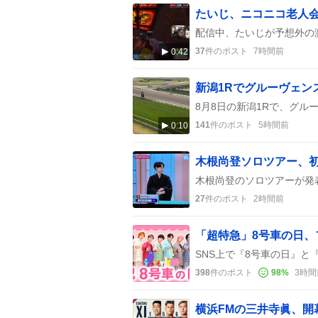
37
件のポスト
7時間前
0:42
新潟1Rでグルーヴェン
141
件のポスト
5時間前
0:10
27
件のポスト
2時間前
「超特急」8号車の日、
398
件のポスト
98
%
3時間
横浜FMの三井寺眞、