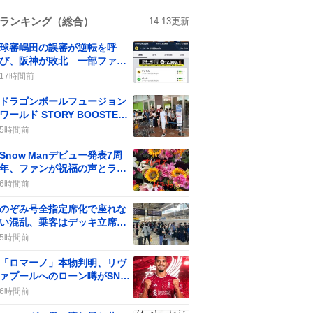
ランキング（総合）
14:13
更新
球審嶋田の誤審が逆転を呼
び、阪神が敗北 一部ファン
からは批判の声も
17時間前
ドラゴンボールフュージョン
ワールド STORY BOOSTER
01」発売、予約完売で店頭販
5時間前
売なしにファンが大騒ぎ
Snow Manデビュー発表7周
年、ファンが祝福の声とライ
ブ配信で盛り上がる
6時間前
のぞみ号全指定席化で座れな
い混乱、乗客はデッキ立席や
ひかり号自由席へ奔る
5時間前
「ロマーノ」本物判明、リヴ
ァプールへのローン噂がSNS
で話題に
6時間前