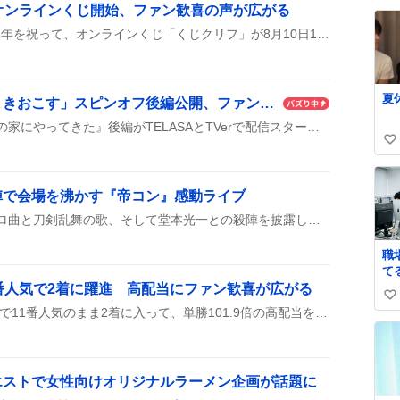
！
オンラインくじ開始、ファン歓喜の声が広がる
い
対
ね
TVアニメ『トリコ』の15周年を祝って、オンラインくじ「くじクリフ」が8月10日10時にスタートしたよ。新描き下ろしイラストのグッズが続々登場し、ファンの間で盛り上がっているみたいだ。
ん
数
ブ
ww
夏
「夏色の雲が恋と嵐をまきおこす」スピンオフ後編公開、ファンは「うれしい」「ドキドキ」感情爆発
スピンオフ『夏色の風が僕の家にやってきた』後編がTELASAとTVerで配信スタートし、蒼汰や夏輝の新展開がファンの間で大盛り上がり。ハグシーンやロック登場が特にウケて、次回への期待が高まっているみたいです。
い
い
ね
陣で会場を沸かす『帝コン』感動ライブ
数
『帝コン』で岡宮来夢がソロ曲と刀剣乱舞の歌、そして堂本光一との殺陣を披露し、観客は感動と歓声で盛り上がった。
職
て
づ
番人気で2着に躍進 高配当にファン歓喜が広がる
い
な
オウケンサクラコが新潟5Rで11番人気のまま2着に入って、単勝101.9倍の高配当をゲットしたんだって！馬連や三連複でも配当が出て、ファンが大喜びしている様子が投稿で広がっている。
い
い
ね
数
エストで女性向けオリジナルラーメン企画が話題に