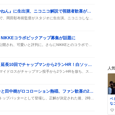
岡田彰布前監督が『せやねん』に生出演、ニコニコ解説で視聴者歓喜が話題に
『せやねん』の8月8日放送で、岡田彰布前監督がスタジオに生出演。ニコニコしながら解説をして、番組に和やかな雰囲気をプラスした様子が見られました。
NIKKEコラボピックアップ募集が話題に
天城雪子の公式紹介映像が公開され、可愛いと評判に。さらにNIKKEとのコラボで期間限定ピックアップ募集が告知され、ファンの期待が高まっている。
チェイス・マイドロス、延長10回でチャップマンから2ランHR！白ソックス勝利に貢献、ファン歓喜の声
人
白ソックスの延長10回で、マイドロスがチャップマン投手から2ランHRを放ち、スコアは9-7でリード。観客もSNSも大盛り上がりで、試合のハイライトになったみたい。
ハマダ歌謡祭でジェシーと田中樹がロコローション熱唱、ファン歓喜の2時間スペシャル
ハマダ歌謡祭でジェシーがトップバッターとして登場し、正解が決定された後、2時間スペシャルが続き、ロコローションや夏の王様といった楽曲が次々に披露され、会場と視聴者のテンションが高まった。
ベ
な
ま
い
る