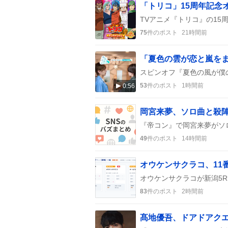
「トリコ」15周年記念
75
件のポスト
21時間前
53
件のポスト
1時間前
0:56
岡宮来夢、ソロ曲と殺
49
件のポスト
14時間前
オウケンサクラコ、11
83
件のポスト
2時間前
髙地優吾、ドアドアク