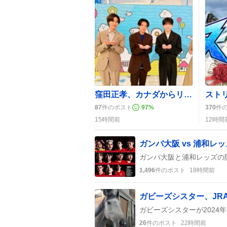
窪田正孝、カナダからリモートでサプライズ登場 絵心甚八役が大絶賛
87
件のポスト
97
%
370
件
15時間前
12時間
ガンバ大阪 vs 浦和
1,496
件のポスト
18時間前
26
件のポスト
22時間前