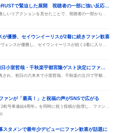
たいじ、ニコニコ老人会RUSTで緊迫した展開 視聴者の一部に強い反応や混乱感が見られた
配信中、たいじが予想外の激しいリアクションを見せたことで、視聴者の一部からは「緊迫感」や「混乱」といった声が上がり、配信が盛り上がった様子がうかがえる。
スが優勝、セイウンイーリスが2着に続きファン歓喜
8月8日の新潟1Rで、グルーヴェンスが優勝し、セイウンイーリスが続く2着に入り、ファンの間で「結果がすごく盛り上がった」雰囲気が広がっている。
木根尚登ソロツアー、初日小室哲哉・千秋楽宇都宮隆ゲスト決定にファン歓喜
木根尚登のソロツアーが発表され、初日の六本木で小室哲哉、千秋楽の立川で宇都宮隆がゲスト出演することが決まった。チケットは8月9日10時に一斉発売され、ファンの間で「胸熱」や「めっちゃ嬉しい」などの声が上がっている。
ファンが「最高！」と祝福の声がSNSで広がる
SNS上で『8号車の日』と『2桁号車連結4周年』を同時に祝う投稿が急増し、ファンは「おめでとう」「ありがとう」「最高！」と感謝と喜びを表現し、写真やライブ映像を添えて祝賀ムードが広がった。
前
開幕スタメンで最年少デビューにファン歓喜が話題に