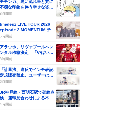
モモンガ、黒い流れ星と共に
不穏な印象を伴う幸せな姿が
話題に 最新話で登場しファ
8時間前
ンの期待と不安が交錯
timelesz LIVE TOUR 2026
episode 2 MOMENTUM チケ
ット販売開始、ファン歓喜の
6時間前
声が続出
アラウホ、リヴァプールへレ
ンタル移籍決定 「やばい」
などの期待の声がSNSで広が
8時間前
る
「計量法」違反でインチ表記
定規販売禁止、ユーザーは
「知らなかった」驚き
6時間前
JR神戸線・西明石駅で架線点
検、運転見合わせによる不便
と代替手段への期待
4時間前