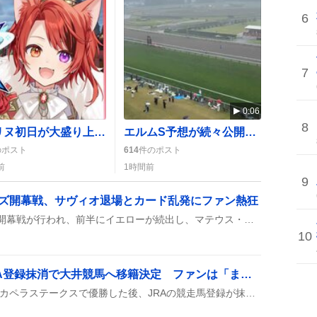
6
7
0:06
8
ストリヌ初日が大盛り上がり！新たな仲間と釣り大会で歓喜の声が広がる
エルムS予想が続々公開、ユーザー熱狂の声「本命馬」「無料公開」
のポスト
614
件のポスト
前
1時間前
9
レッズ開幕戦、サヴィオ退場とカード乱発にファン熱狂
ガンバ大阪と浦和レッズの開幕戦が行われ、前半にイエローが続出し、マテウス・サヴィオが22分にレッドカードで退場するなどカードが多く出た。観客は声援と驚きの声を上げ、スタジアムは熱気に包まれ、両チームの攻防が白熱した。
10
ガビーズシスター、JRA登録抹消で大井競馬へ移籍決定 ファンは「まだまだやれる！」と期待
ガビーズシスターが2024年カペラステークスで優勝した後、JRAの競走馬登録が抹消され、すぐに大井競馬場へ移籍することが決まったと報じられ、ファンの間で「まだまだやれる！」と期待の声が広がっている。