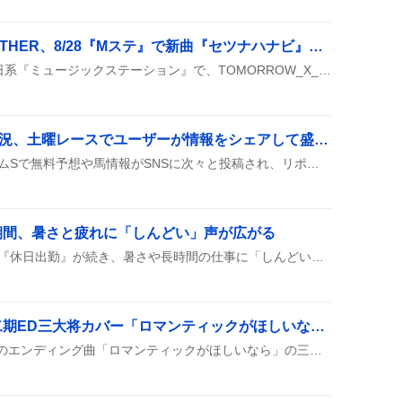
TOMORROW_X_TOGETHER、8/28『Mステ』で新曲『セツナハナビ』生披露へ ファン歓喜
8月28日（金）にテレビ朝日系『ミュージックステーション』で、TOMORROW_X_TOGETHERが新曲『セツナハナビ』を生で披露することが決まって、ファンの間でワクワクが広がっている。
エルムS無料予想が大盛況、土曜レースでユーザーが情報をシェアして盛り上がり
8月8日の土曜レース、エルムSで無料予想や馬情報がSNSに次々と投稿され、リポストやいいねが多数付いて情報がどんどん広がっている様子が見られた。
期間、暑さと疲れに「しんどい」声が広がる
8月8日、お盆のはずの日に『休日出勤』が続き、暑さや長時間の仕事に「しんどい」声が上がる一方、みんなで頑張ろうという前向きなコメントも見られ、夏の労働模様が垣間見える。
「逃げ上手の若君」第二期ED三大将カバー「ロマンティックがほしいなら」公開にファン歓喜
『逃げ上手の若君』第二期のエンディング曲「ロマンティックがほしいなら」の三大将バージョンがリリースされ、SNSでリンクが拡散された。ファンは「最高すぎる」「リピート止まらん」などと盛り上がっている。