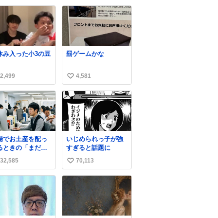
！！ 店員さんの神
る
い
応によって先頭並
ね
でたのに列からハ
数
られてた
wwwwwwwwww
休み入った小3の豆
罰ゲームかな
2,499
4,581
い
い
ね
数
場でお土産を配っ
いじめられっ子が強
るときの「まだ気
すぎると話題に
いてませんよ」的
32,585
70,113
い
演技が毎回シンド
。
い
ね
数