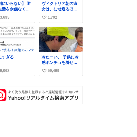
別にいらない】 避
ヴィクトリア朝の淑
生活を余儀なくさ
女は、むせ返るほど
ている子どもたち
大量の香水を身につ
3,695
1,702
い
ためにヒカキンボ
けるものではないと
クス1000個を寄付
されていた。それで
い
せていただきまし
も香水は、髪や肌の
ね
手入れと同じくら
数
い、ヴィクトリア朝
の女性達の美容習慣
に欠かせないものだ
モすぎる
冷たーい。 子供に冷
った。 当時の香水
感ポンチョを着せて
は、現在私たちが知
あげたら大はしゃぎ
る香水よりも単純な
9,062
59,499
い
で喜んでくれまし
組成で、その大部分
た。 こんな素敵な代
い
は薔薇、菫、ベルガ
物を提供してくれた
モット、
ね
山口県の恩師に感
数
謝。