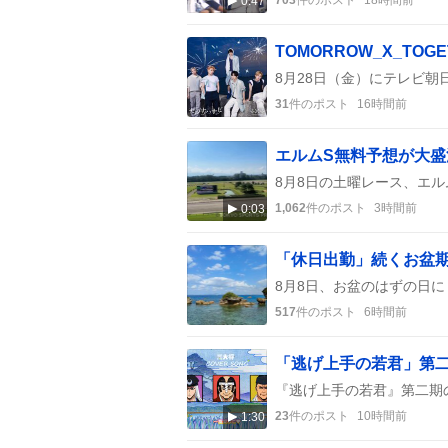
0:47
31
件のポスト
16時間前
1,062
件のポスト
3時間前
0:03
「休日出勤」続くお盆
517
件のポスト
6時間前
23
件のポスト
10時間前
1:30