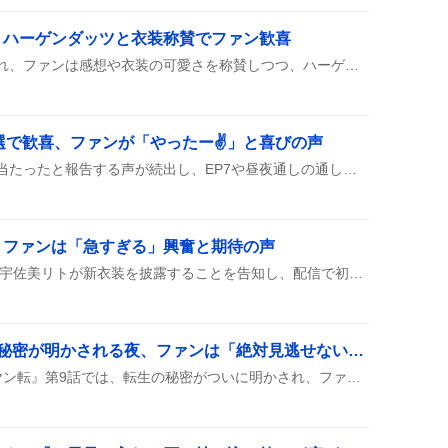
、ハーゲンダッツと衣装称賛でファン歓喜
ツナらじイベントが開催され、ファンは感想や衣装の可愛さを称賛しつつ、ハーゲンダッツを楽しんだ様子がツイートで広がっている。イベントの熱気やスタッフへの感謝も語られ、次回参加への期待が高まっている。
当選で歓喜、ファンが「やったー✌️」と喜びの声
『うみステ』のチケットが当たったと報告する声が続出し、EP7や昼夜通しの通し券取得に大歓喜。倍率の高さや落選の残念さも語られ、次回公演への期待が高まっている。
、ファンは「急すぎる」興奮と期待の声
8月6日19時、にじさんじの宇佐美リトが新衣装を披露することを告知し、配信で初公開が決まったと発表。髪型やシルエットの一部もちらりと見せ、ファンは「急すぎる」「めっちゃ楽しみ」などの声を上げている。
「ヤン転第9話」転生の秘密が明かされる夜、ファンは「絶対見逃せない！」と熱狂
今夜24:59に放送された『ヤン転』第9話では、転生の秘密がついに明かされ、ファンはリアタイ実況やハッシュタグ投稿で盛り上がり、次回への期待が高まっている様子が見られる。