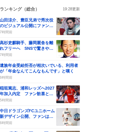
ランキング（総合）
19:28
更新
山田涼介、豊臣兄弟で秀次役
のビジュアル公開にファン歓
喜が話題に
7時間前
高杉吏麒騎手、藤岡厩舎を離
れフリーへ SNSで驚きや残
念の声も見られる
7時間前
遺族年金受給拒否が相次いでいる、利用者
が「年金なんてこんなもんです」と嘆く
6時間前
稲垣篤志、浦和レッズへ2027
年加入内定 ファン歓喜と期
待感が高まる
5時間前
中日ドラゴンズFCユニホーム
新デザイン公開、ファンは
「かわいい」「レトロ」など
6時間前
歓喜