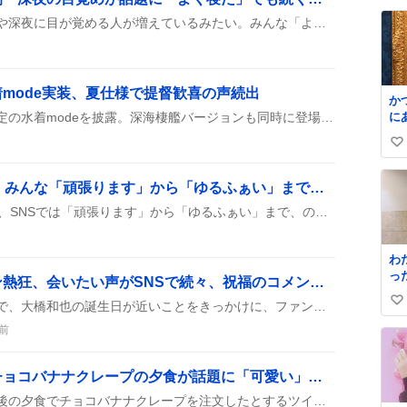
ン
い
睡眠のリズムが乱れ、早朝や深夜に目が覚める人が増えているみたい。みんな「よく寝た」や「怖い夢で目が覚めた」って投稿して、ちょっとした睡眠トラブルが話題に。中には、睡眠薬の効き目が切れたと嘆く声や、エアコンの音で目が覚めたとぼやく声も。睡眠の質が気になる季節らしいね。
麗
ね
供
数
し
い
mode実装、夏仕様で提督歓喜の声続出
か
艦これで駆逐ラ級が期間限定の水着modeを披露。深海棲艦バージョンも同時に登場し、夏らしいイラストが公開されたことで、提督たちの間で話題になっている。
に
前
い
の
残
い
た
10連休が始まる明日へ、みんな「頑張ります」から「ゆるふぁい」までワクワクの声
ね
「 
数
明日からの10連休が決まり、SNSでは「頑張ります」から「ゆるふぁい」まで、のんびり過ごすワクワク感が広がっている。連休中に寝だくさんや飲み会を楽しむ計画が次々と投稿され、夏の暑さ対策の呼びかけも混ざる明るい雰囲気が特徴だ。
館
武
に
わ
当
った 階段か
ー
大橋和也誕生日にファン熱狂、会いたい声がSNSで続々、祝福のコメントが溢れる
が
で
なにわ男子ND5横浜ライブで、大橋和也の誕生日が近いことをきっかけに、ファンが「会いたい」「誕生日おめでとう」などのコメントを連投し、生配信や直接会える機会を求めて盛り上がっている様子が見られる。
い
け
2
立
い
います
前
が
美
ね
通
数
仕
藤井聡太竜王・名人、チョコバナナクレープの夕食が話題に「可愛い」反応続出
人
藤井聡太竜王・名人が対局後の夕食でチョコバナナクレープを注文したとするツイートが相次ぎ、同メニューが再び登場したことがSNS上で広く取り上げられた様子が見られる。
に