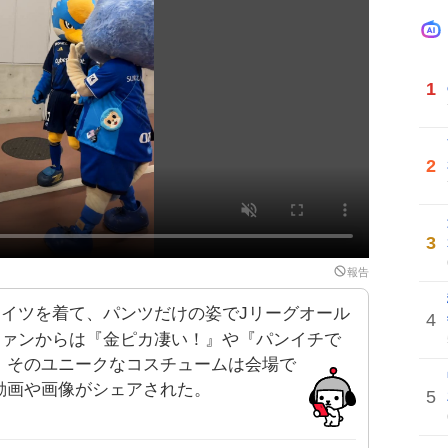
1
2
3
報告
イツを着て、パンツだけの姿でJリーグオール
4
ファンからは『金ピカ凄い！』や『パンイチで
。そのユニークなコスチュームは会場で
動画や画像がシェアされた。
5