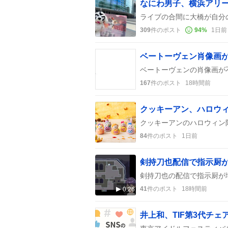
なにわ男子、横浜アリ
309
件のポスト
94
%
1日前
ベートーヴェン肖像画が
167
件のポスト
18時間前
クッキーアン、ハロウ
84
件のポスト
1日前
41
件のポスト
18時間前
0:26
井上和、TIF第3代チ