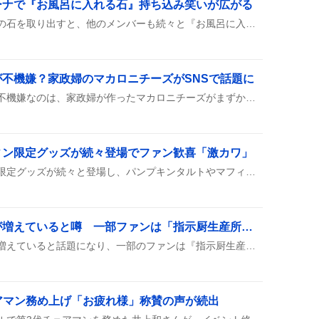
ーナで『お風呂に入れる石』持ち込み笑いが広がる
ライブの合間に大橋が自分の石を取り出すと、他のメンバーも続々と『お風呂に入れる石』を見せ合い、石のサイズや拾ったエピソードを笑い交えながら語り合う様子が多数の投稿で取り上げられ、ファンの間で微笑ましい話題となった。
不機嫌？家政婦のマカロニチーズがSNSで話題に
ベートーヴェンの肖像画が不機嫌なのは、家政婦が作ったマカロニチーズがまずかったせいだという噂がSNSで広がっているみたい。みんなが「笑える」ってリアクションしながら、マカロニチーズの画像やジョークが次々に投稿され、話題が盛り上がっている。
ィン限定グッズが続々登場でファン歓喜「激カワ」
クッキーアンのハロウィン限定グッズが続々と登場し、パンプキンタルトやマフィン、リボン付きぬいぐるみがファンの間で「かわいい」「激カワ」などと大盛り上がりしている。
剣持刀也配信で指示厨が増えていると噂 一部ファンは「指示厨生産所」や「過激な指示が目立つ」とツイート
剣持刀也の配信で指示厨が増えていると話題になり、一部のファンは『指示厨生産所』や『過激な指示が目立つ』とツイートしている。配信の独特な雰囲気が注目されている。
ェアマン務め上げ「お疲れ様」称賛の声が続出