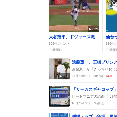
0:24
大谷翔平、ドジャース戦で先頭打者25号ホームランにファン歓喜の声
606
件のポスト
620
件
14時間前
23時間
36
件のポスト
20分前
1:00
NEW
48
件のポスト
7時間前