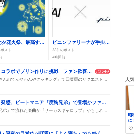
仙台七夕花火祭、最高すぎた！音だけでも楽しめるとSNSで大盛り上がり
ピニンファリーナが手掛ける次期空港特急が発表、ファンは「激アツ」や「期待しかない」
のポスト
28
件のポスト
前
4時間前
遠藤憲一、王様プリンとコラボでプリン作りに挑戦 ファン歓喜の“超やばくね!”
遠藤憲一が『きっちりおじさんのてんやわんやクッキング』で四葉環のリクエストに応えて、王様プリンと一緒にプリン作りに挑む姿が披露された。番組内で料理歴1年の“きっちりおじさん”が最強のプリンを目指す様子も見どころだ。
人
「サーカスギャロップ」疑惑、ビートマニア『度胸兄弟』で登場かファンが騒ぐ
ビートマニアの譜面『度胸兄弟』で流れた楽曲が『サーカスギャロップ』かもしれないという噂がSNSで広がり、関連動画が次々にシェアされ、楽曲名や原曲への関心が高まっている様子が見られる。
昭
に
刺
い
れ
睡眠トラブル急増、早朝・深夜の目覚めが話題に「よく寝た」でも続く不安感がユーザーの声に