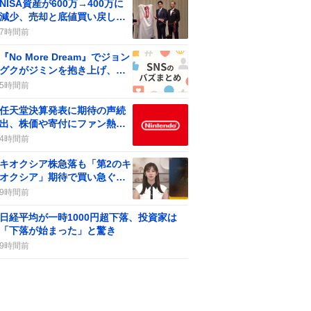
NISA資産が600万→400万に
減少、売却と底値買い戻し議
論がSNSで拡散
7時間前
『No More Dream』でジョン
グクがジミンを抱き上げ、フ
ァン歓喜の瞬間が話題に
5時間前
任天堂決算発表に期待の声続
出、株価や寄付にファン熱狂
が話題に
4時間前
キオクシア株急落も「第2のキ
オクシア」期待で買い急ぐユ
ーザー続出
9時間前
日経平均が一時1000円超下落、投資家は
「下落が始まった」と驚き
9時間前