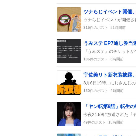
ツナらじイベント開催
315
件のポスト
21時間前
うみステ EP7通し券
106
件のポスト
6時間前
宇佐美リト新衣装披露
130
件のポスト
2時間前
49
件のポスト
18時間前