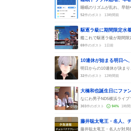
52
件のポスト
13時間前
駆逐ラ級に期間限定水着
69
件のポスト
1日前
32
件のポスト
12時間前
303
件のポスト
94
%
1時間
0:05