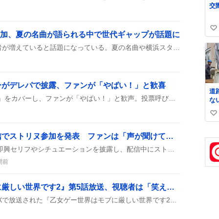
に
け
い
増加、夏の名曲が語られる中で世代ギャップが話題に
い
SNSでTUBEを知らない若者が増えていると話題になっている。夏の名曲や横浜スタジアムでの公演告知が次々にシェアされ、世代間ギャップがユーモア交じりに語られている様子が見られる。TUBEを知らない世代が増えているという声もあり、懐かしむ声と驚きが交錯している。
ね
数
ーがデレパで披露、ファンが「やばい！」と歓喜
道
デレパで相葉夕美が『薄紅』をカバーし、ファンが「やばい！」と歓声。投票呼びかけもあり、みんなで盛り上がっている様子が伝わり、次回の放送が待ち遠しい雰囲気だ。
な
ま
い
る
し
い
撮
ジェルくん、ASMR配信でストリヌ参加を発表 ファンは「声が聞けて嬉しい」
ね
罵
数
ジェルくんがASMR配信で即興セリフやシチュエーションを披露し、配信中にストリヌ参加を発表した。リスナーは『声が聞けて嬉しい』と喜び、配信は夜遅くまで続いた。
間前
『乙女ゲー世界はモブに厳しい世界です2』第5話放送、視聴者は「笑える」「シリアス」に沸く
2026年8月6日、TOKYO MXで放送された『乙女ゲー世界はモブに厳しい世界です2』第5話『建前が大好きでしてね』を視聴したという投稿が多数寄せられ、dアニメストアやABEMAでの配信情報、公式サイトへのリンク、キャストやストーリーに関する感想が共有された。