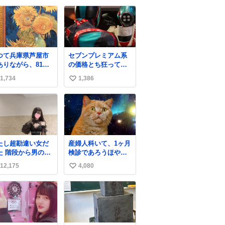
ガラスのような綺
なってすごい勢いで
い
な発色なので、子
埋まってワロタ
ね
たちの宝物入れと
数
て二次利用されて
ましたとさ。
つて兵庫県芦屋市
セブンプレミアム系
ありながら、81年
の価格とち狂ってて
のきょう、8月6日
今これ
1,734
1,386
い
阪神大空襲の折に
念ながら焼失し
い
、 #ゴッホ の幻の
ね
#ヒマワリ 」。 当
数
は、東京都にある
者小路実篤記念館
ご協力いただき、
たし超勘違い女だ
産婦人科いて、1ヶ月
時発行されたカラ
ら男の人
検診であろうほやほ
印刷画集より陶板
降りて来てたんだ
や赤ちゃん👩‍🍼と推
原寸大に再現し、
12,175
4,080
い
ど この格好の女が
定2,3歳の女の子👧🏻
014年より展示して
ってたら一回は足
をワンオペで連れて
い
。 #大塚国際
止まるでしょ？普
るママがいるのだけ
術館
ね
。降りてきたのは
ども 女の子ずっとマ
数
事帰りっぽい男の
マの側から離れな
で、足取り重そう
い…⁉️ 手を繋がなく
歩いてて見るから
てもうろちょろしな