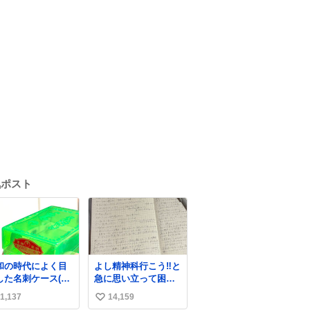
気ポスト
和の時代によく目
よし精神科行こう‼️と
した名刺ケース(名
急に思い立って困っ
を作るとこれに入
てること書き出して
1,137
14,159
い
て渡された)はウラ
たらペン止まらなく