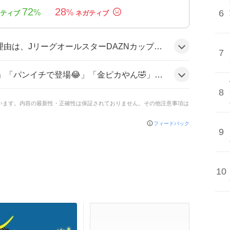
72
28
6
%
%
スコットのヴァンくんが普段と違う金色の全身タイツとパンツだけの姿を披露したことが、視覚的にインパクトが強く、ファンの笑いと驚きを呼んだためとみられる。
7
🤣」「金ピカ何www」と笑いながらリアクションし、全体的にユーモアと驚きの声が広がっている雰囲気だ。
8
ています。内容の最新性・正確性は保証されておりません。その他注意事項は
フィードバック
9
10