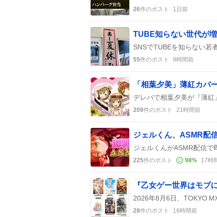
26
件のポスト
1日前
TUBE知らない世代が
55
件のポスト
9時間前
「相葉夕美」薄紅カバ
209
件のポスト
21時間前
225
件のポスト
98
%
17時
28
件のポスト
16時間前