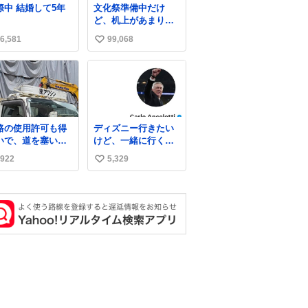
交際中 結婚して5年
文化祭準備中だけ
異変を感じたんだ
いしママが歩いたら
ど、机上があまりに
ど
ピクミンみたいにﾄﾃﾄ
いじめっぽすぎる
ﾃついてってるし逃走
6,581
99,068
い
しないし脱走しない
い
し逃げないし走ら文
字数
ね
数
路の使用許可も得
ディズニー行きたい
いで、道を塞いだ
けど、一緒に行くほ
ま解体作業して
ど仲のいい友達が居
922
5,329
い
。 写真を撮ろうと
ない… ほんでこれ
たら「勝手に写真
い
るな馬鹿野郎」と
ね
倒されるなど。
数