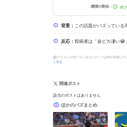
背景
：
この話題がバズっている理由は、JリーグオールスターDAZNカップという大規模イベントで、マ
反応
：
投稿者は「金ピカ凄い😂」「パンイチで登場😂」「金ピカやん
アイコンが付いているコンテンツはAIが生成し
こちら
関連ポスト
該当のポストはありません
ほかのバズまとめ