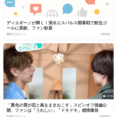
ディエギーノが輝く！清水エスパルス開幕戦で航也ゴ
ールに貢献、ファン歓喜
98
件のポスト
7時間前
0:56
「夏色の雲が恋と嵐をまきおこす」スピンオフ後編公
開、ファンは「うれしい」「ドキドキ」感情爆発
53
件のポスト
14時間前