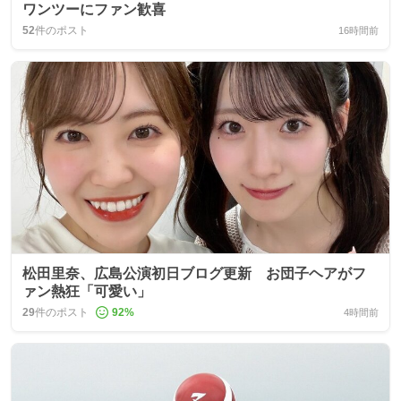
ワンツーにファン歓喜
52
件のポスト
16時間前
松田里奈、広島公演初日ブログ更新 お団子ヘアがフ
ァン熱狂「可愛い」
29
件のポスト
92
%
4時間前