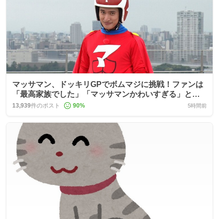
マッサマン、ドッキリGPでボムマジに挑戦！ファンは
「最高家族でした」「マッサマンかわいすぎる」と歓
喜
13,939
件のポスト
90
%
5時間前