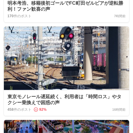
明本考浩、移籍後初ゴールでFC町田ゼルビアが逆転勝
利！ファン歓喜の声
170
件のポスト
7時間前
東京モノレール遅延続く、利用者は「時間ロス」やタ
クシー乗換えで困惑の声
458
件のポスト
92
%
16時間前