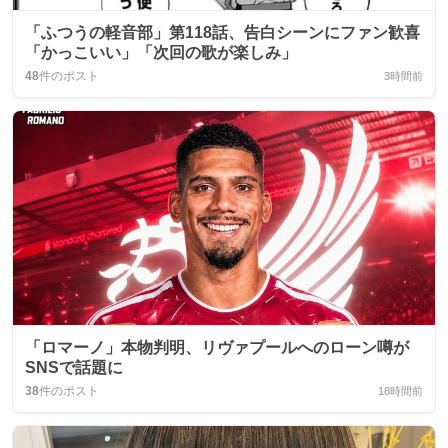
「ふつうの軽音部」第118話、告白シーンにファン歓喜
「かっこいい」「次回の歌が楽しみ」
48
件のポスト
3時間前
「ロマーノ」本物判明、リヴァプールへのローン噂が
SNSで話題に
38
件のポスト
18時間前