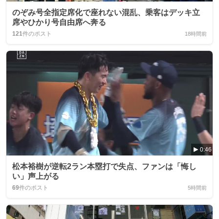
のぞみ号全指定席化で座れない混乱、乗客はデッキ立
席やひかり号自由席へ奔る
121
件のポスト
18時間前
0:46
松本裕樹が逆転2ラン本塁打で失点、ファンは「悔し
い」声上がる
69
件のポスト
5時間前