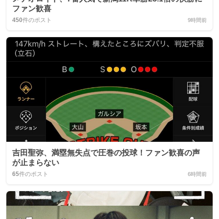
ファン歓喜
450
件のポスト
9時間前
吉田聖弥、満塁無失点で圧巻の投球！ファン歓喜の声
が止まらない
65
件のポスト
6時間前