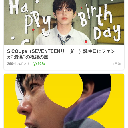
S.COUps（SEVENTEENリーダー）誕生日にファン
が“最高”の祝福の嵐
260
件のポスト
92
%
1日前