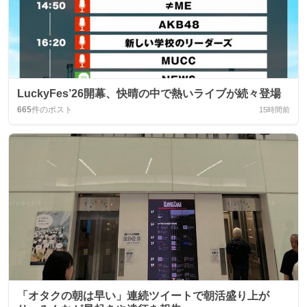
LuckyFes’26開幕、快晴の中で熱いライブが続々登場
665
件のポスト
15時間前
「オタクの朝は早い」連続ツイートで朝活盛り上が