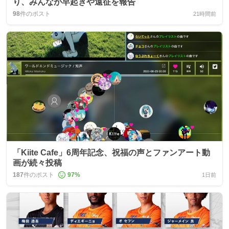
り、みんなが早起きや遠征を報告
98
件のポスト
21時間前
「Kiite Cafe」6周年記念、祝福の声とファンアート動
画が続々投稿
187
件のポスト
97
%
1日前