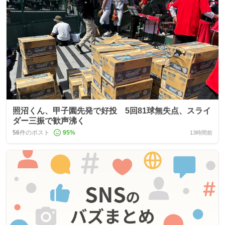
照沼くん、甲子園先発で好投 5回81球無失点、スライ
ダー三振で歓声沸く
56
件のポスト
95
%
13時間前