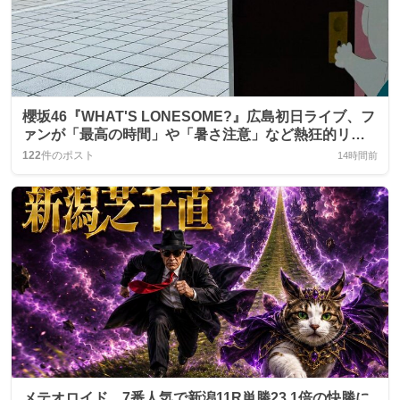
櫻坂46『WHAT'S LONESOME?』広島初日ライブ、フ
ァンが「最高の時間」や「暑さ注意」など熱狂的リア
クション
122
件のポスト
14時間前
メテオロイド、7番人気で新潟11R単勝23.1倍の快勝に