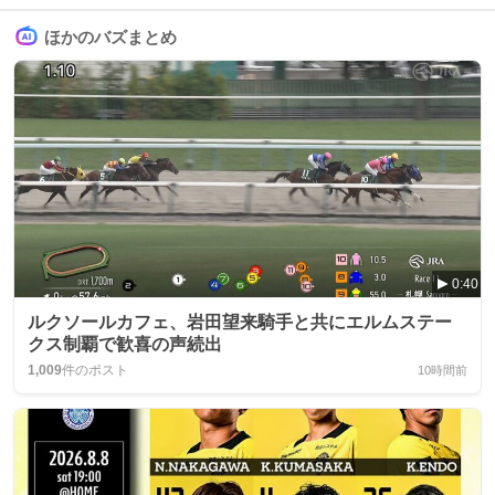
ほかのバズまとめ
0:40
ルクソールカフェ、岩田望来騎手と共にエルムステー
クス制覇で歓喜の声続出
1,009
件のポスト
10時間前