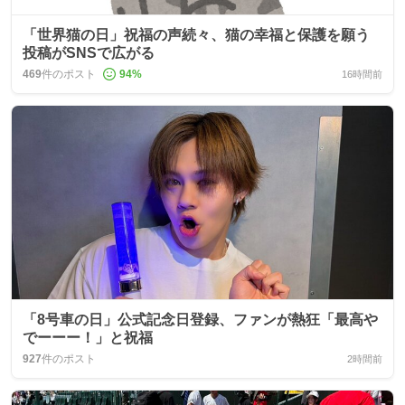
「世界猫の日」祝福の声続々、猫の幸福と保護を願う
投稿がSNSで広がる
469
件のポスト
94
%
16時間前
「8号車の日」公式記念日登録、ファンが熱狂「最高や
でーーー！」と祝福
927
件のポスト
2時間前