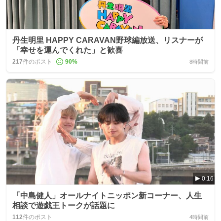
丹生明里 HAPPY CARAVAN野球編放送、リスナーが
「幸せを運んでくれた」と歓喜
217
件のポスト
90
%
8時間前
0:16
「中島健人」オールナイトニッポン新コーナー、人生
相談で遊戯王トークが話題に
112
件のポスト
4時間前