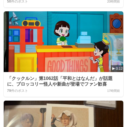
50
件のポスト
20時間前
0:12
「クックルン」第1062話「平和とはなんだ」が話題
に、ブロッコリー怪人や新曲が登場でファン歓喜
79
件のポスト
17時間前