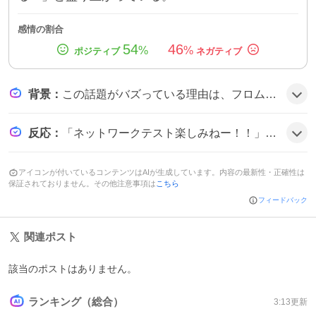
感情の割合
54
46
%
%
背景
：
この話題がバズっている理由は、フロム・ソフトウェアの次回作への期待感と、長らく情報が少なかったことから新たに公開された夏開催のネットワークテスト情報が、ゲーム好きの間でワクワク感を呼び起こしたためだ。
反応
：
「ネットワークテスト楽しみねー！！」や「今年の夏にDuskbloodsのお試しテストプレイができるってこと！？楽しみいいいい！！！」といった声が多数。「Duskbloods来たーーー!! クローズドベータテスト?!?!」と興奮する投稿も目立ち、全体的に期待感が高まっている様子だ。
アイコンが付いているコンテンツはAIが生成しています。内容の最新性・正確性は
保証されておりません。その他注意事項は
こちら
フィードバック
関連ポスト
該当のポストはありません。
ランキング（総合）
3:13
更新