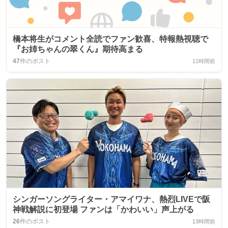
橋本将生がコメント全読でファン歓喜、特報熱視聴で
『お姉ちゃんの翠くん』期待高まる
47
件のポスト
11時間前
シンガーソングライター・アマイワナ、熱烈LIVEで阪
神戦解説に初登場 ファンは「かわいい」声上がる
26
件のポスト
13時間前