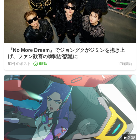
『No More Dream』でジョングクがジミンを抱き上
げ、ファン歓喜の瞬間が話題に
51
件のポスト
95
%
17時間前
2:38