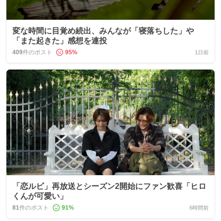
変な時間に目覚め続出、みんなが「寝落ちした」や
「また起きた」感想を連投
409
件のポスト
95
%
1日前
「恋ルビ」再放送とシーズン2開始にファン歓喜「ヒロ
くんが可愛い」
81
件のポスト
91
%
6時間前