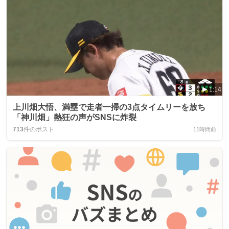
1:14
上川畑大悟、満塁で走者一掃の3点タイムリーを放ち
「神川畑」熱狂の声がSNSに炸裂
713
件のポスト
11時間前