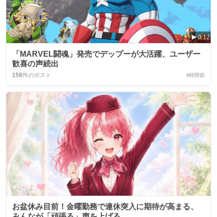
0:12
「MARVEL闘魂」発売でデップーが大活躍、ユーザー
歓喜の声続出
158
件のポスト
4時間前
お盆休み目前！金曜勤務で連休突入に期待が高まる、
みんなが「頑張る」声を上げる