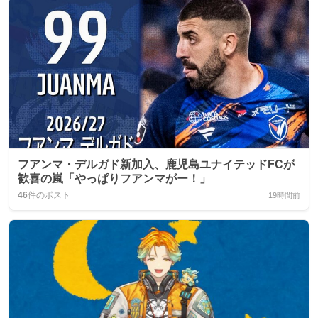
フアンマ・デルガド新加入、鹿児島ユナイテッドFCが
歓喜の嵐「やっぱりフアンマがー！」
46
件のポスト
19時間前