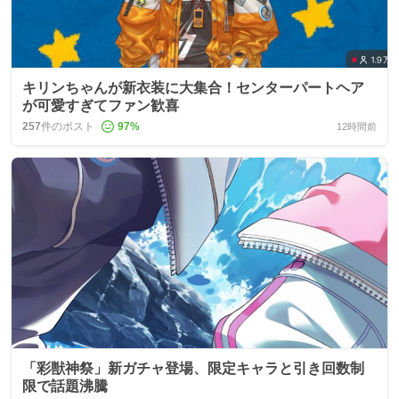
キリンちゃんが新衣装に大集合！センターパートヘア
が可愛すぎてファン歓喜
257
件のポスト
97
%
12時間前
「彩獣神祭」新ガチャ登場、限定キャラと引き回数制
限で話題沸騰