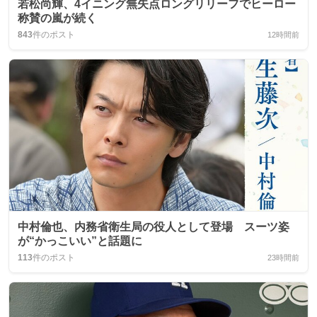
若松尚輝、4イニング無失点ロングリリーフでヒーロー
称賛の嵐が続く
843
件のポスト
12時間前
中村倫也、内務省衛生局の役人として登場 スーツ姿
が“かっこいい”と話題に
113
件のポスト
23時間前