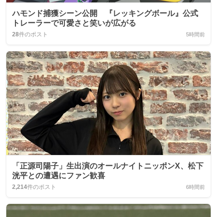
ハモンド捕獲シーン公開 『レッキングボール』公式
トレーラーで可愛さと笑いが広がる
28
件のポスト
5時間前
「正源司陽子」生出演のオールナイトニッポンX、松下
洸平との遭遇にファン歓喜
2,214
件のポスト
6時間前