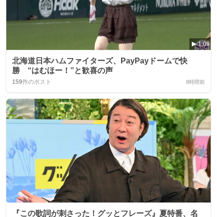
1:09
北海道日本ハムファイターズ、PayPayドームで快
勝 “はむほー！”と歓喜の声
159
件のポスト
8時間前
『この歌詞が刺さった！グッとフレーズ』夏特番、名