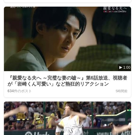
1:00
『親愛なる夫へ ～完璧な妻の嘘～』第6話放送、視聴者
が「岩崎くん可愛い」など熱狂的リアクション
634
件のポスト
5時間前