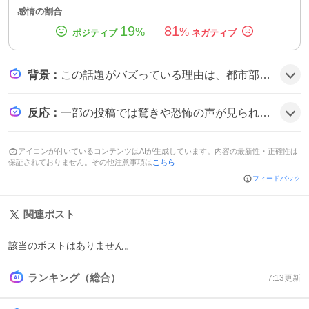
感情の割合
19
81
%
%
背景
：
この話題がバズっている理由は、都市部で大型のクマが出没するという珍しさと、オリオン通りという繁華街での目撃が衝撃的だったこと、さらに多数の映像や警察の警戒情報が拡散されたため、関心が高まったとみられる。
反応
：
一部の投稿では驚きや恐怖の声が見られ、夜間のごみ出しを控えるよう呼びかける意見もあった。全体としては驚きと警戒が混ざった雰囲気が伝わっている。
アイコンが付いているコンテンツはAIが生成しています。内容の最新性・正確性は
保証されておりません。その他注意事項は
こちら
フィードバック
関連ポスト
該当のポストはありません。
ランキング（総合）
7:13
更新