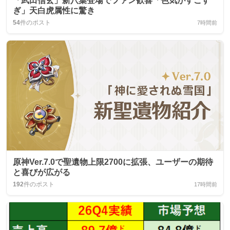
「武田信玄」新八葉登場でファン歓喜「色気がすごす
ぎ」天白虎属性に驚き
54
件のポスト
7時間前
原神Ver.7.0で聖遺物上限2700に拡張、ユーザーの期待
と喜びが広がる
192
件のポスト
17時間前