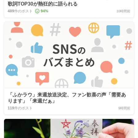
歌詞TOP30が熱狂的に語られる
489
件のポスト
94
%
10時間前
「ふかラウ」来週放送決定、ファン歓喜の声「需要あ
ります」「来週だぁ」
119
件のポスト
9時間前