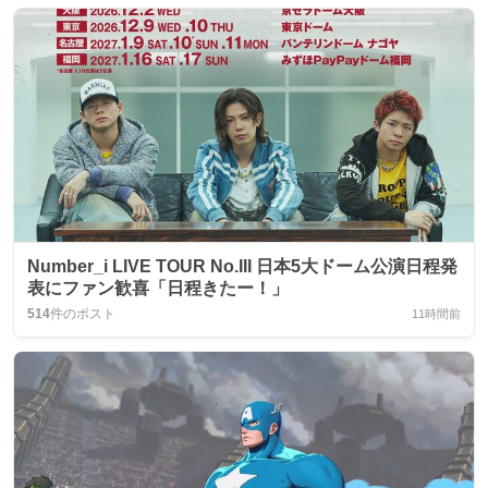
Number_i LIVE TOUR No.III 日本5大ドーム公演日程発
表にファン歓喜「日程きたー！」
514
件のポスト
11時間前