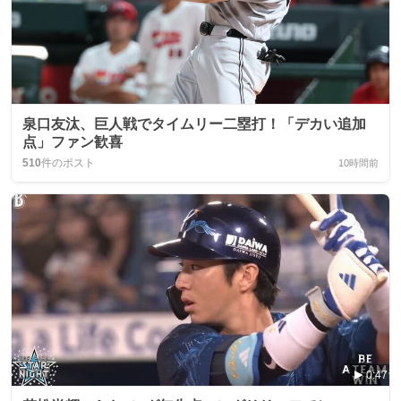
泉口友汰、巨人戦でタイムリー二塁打！「デカい追加
点」ファン歓喜
510
件のポスト
10時間前
0:47