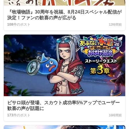
『牧場物語』30周年を祝福、8月24日スペシャル配信が
決定！ファンの歓喜の声が広がる
108
件のポスト
12時間前
ピサロ頭が登場、スカウト成功率5%アップでユーザー
歓喜の声が話題に
173
件のポスト
16時間前