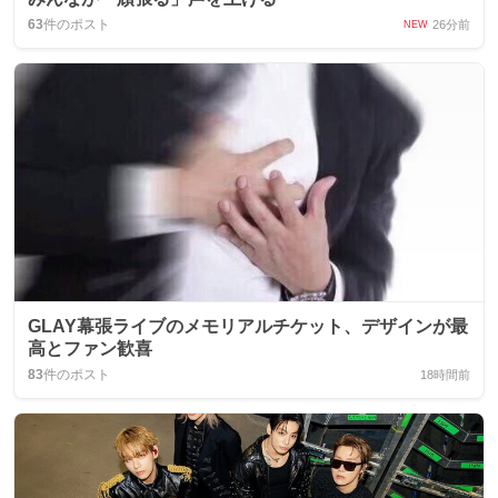
63
件のポスト
26分前
NEW
GLAY幕張ライブのメモリアルチケット、デザインが最
高とファン歓喜
83
件のポスト
18時間前