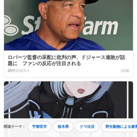
ロバーツ監督の采配に批判の声、ドジャース連敗が話
題に ファンの反応が注目される
25
件のポスト
1日前
関連テーマ：
宇都宮市
栃木県
クマ出没
野生動物による被