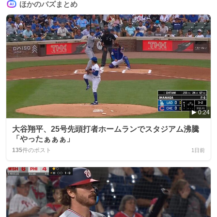
ほかのバズまとめ
0:24
大谷翔平、25号先頭打者ホームランでスタジアム沸騰
「やったぁぁぁ」
135
件のポスト
1日前