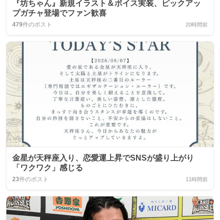
『坊ちゃん』新規イラスト＆ボイス実装、ピックアッ
プガチャ登場でファン歓喜
479
件のポスト
20時間前
金星が天秤座入り、恋愛運上昇でSNSが盛り上がり
「ワクワク」感じる
23
件のポスト
11時間前