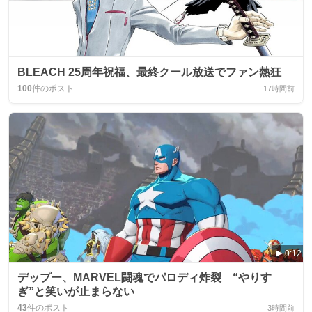
BLEACH 25周年祝福、最終クール放送でファン熱狂
100
件のポスト
17時間前
0:12
デップー、MARVEL闘魂でパロディ炸裂 “やりす
ぎ”と笑いが止まらない
43
件のポスト
3時間前