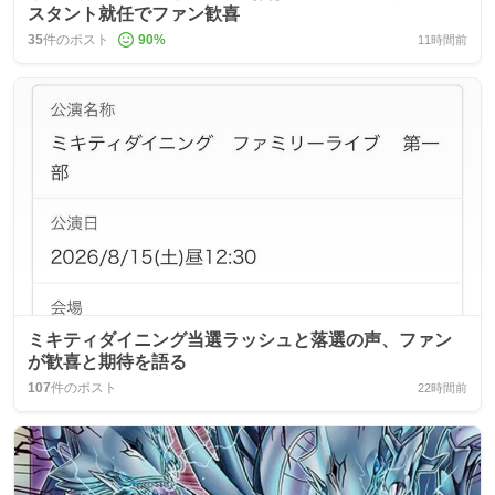
スタント就任でファン歓喜
35
件のポスト
90
%
11時間前
ミキティダイニング当選ラッシュと落選の声、ファン
が歓喜と期待を語る
107
件のポスト
22時間前