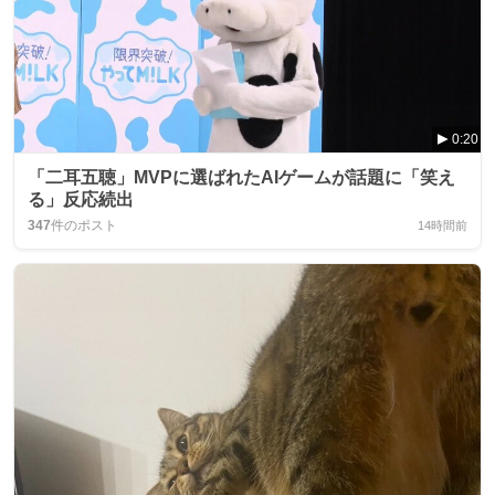
0:20
「二耳五聴」MVPに選ばれたAIゲームが話題に「笑え
る」反応続出
347
件のポスト
14時間前