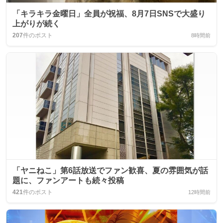
「キラキラ金曜日」全員が祝福、8月7日SNSで大盛り
上がりが続く
207
件のポスト
8時間前
「ヤニねこ」第6話放送でファン歓喜、夏の雰囲気が話
題に、ファンアートも続々投稿
421
件のポスト
12時間前