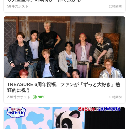
58
件のポスト
23時間前
TREASURE 6周年祝福、ファンが「ずっと大好き」熱
狂的に祝う
236
件のポスト
98
%
16時間前