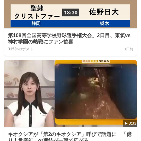
第108回全国高等学校野球選手権大会」2日目、東筑vs
神村学園の熱戦にファン歓喜
315
件のポスト
1日前
3:33
キオクシアが「第2のキオクシア」呼びで話題に 「億
り人量産年」の期待が一部で広がる