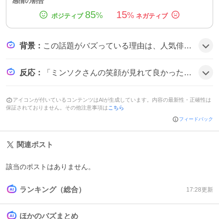
感情の割合
85
15
%
%
背景
：
この話題がバズっている理由は、人気俳優志尊淳と仁村紗和が主演する日曜劇場のラブストーリーが最終回を迎え、Hulu限定の特別エピソードが配信されたことが視聴者の期待感を高め、感動的な結末と“謎の記念日”という新要素が話題を呼んだためとみられる。
反応
：
「ミンソクさんの笑顔が見れて良かった😭」や「ハッピーエンド💕」といった感想が多数寄せられ、「最後はとても幸せな気持ちになった」と喜びの声が広がる様子がうかがえる。
アイコンが付いているコンテンツはAIが生成しています。内容の最新性・正確性は
保証されておりません。その他注意事項は
こちら
フィードバック
関連ポスト
該当のポストはありません。
ランキング（総合）
17:28
更新
ほかのバズまとめ