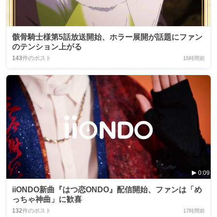
骸骨騎士様第5話放送開始、ホラー展開が話題にファン
のテンション上がる
143
件のポスト
15時間前
0:09
iiONDO新曲『はつ恋ONDO』配信開始、ファンは「め
っちゃ神曲」に歓喜
132
件のポスト
17時間前