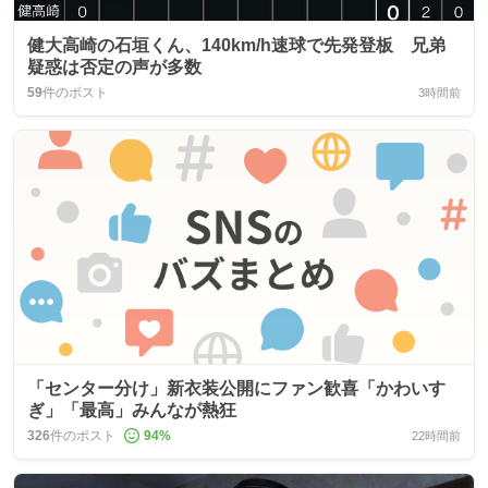
健大高崎の石垣くん、140km/h速球で先発登板 兄弟
疑惑は否定の声が多数
59
件のポスト
3時間前
「センター分け」新衣装公開にファン歓喜「かわいす
ぎ」「最高」みんなが熱狂
326
件のポスト
94
%
22時間前