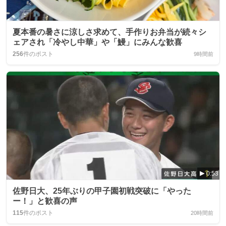
夏本番の暑さに涼しさ求めて、手作りお弁当が続々シ
ェアされ「冷やし中華」や「鰻」にみんな歓喜
256
件のポスト
9時間前
0:53
佐野日大、25年ぶりの甲子園初戦突破に「やった
ー！」と歓喜の声
115
件のポスト
20時間前