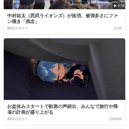
0:08
中村祐太（西武ライオンズ）が抹消、被弾多さにファ
ン嘆き「残念」
20
件のポスト
1日前
お盆休みスタートで歓喜の声続出、みんなで旅行や帰
省の計画が盛り上がる
33
件のポスト
11時間前