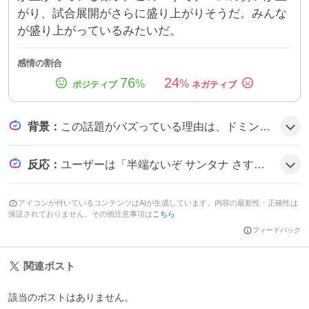
がり、試合展開がさらに盛り上がりそうだ。みんな
が盛り上がっているみたいだ。
感情の割合
76
24
%
%
背景
：
この話題がバズっている理由は、ドミンゴ・サンタナの第12号ホームランが逆方向という珍しい打球で、スワローズの得点が一気に伸びたことと、ファンが「逆方向弾」や「追加点」に熱狂したことが相まっている。SNSでの連続投稿やユニフォーム購入の呼び声が拡散し、盛り上がりが加速した可能性がある。
反応
：
ユーザーは「半端ないぞ サンタナ さすがの一撃」や「サンタナちゃん😭 またユニフォーム買い足すネ！」と歓喜しつつ、「サンタナ最高サンタナ最高サンタナ最高！！！！！！！」と熱狂的に称賛している様子が見られ、全体的にテンションが上がっている雰囲気だ。
アイコンが付いているコンテンツはAIが生成しています。内容の最新性・正確性は
保証されておりません。その他注意事項は
こちら
フィードバック
関連ポスト
該当のポストはありません。