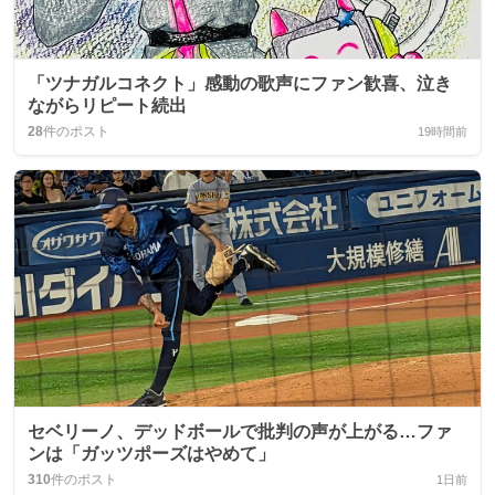
「ツナガルコネクト」感動の歌声にファン歓喜、泣き
ながらリピート続出
28
件のポスト
19時間前
セベリーノ、デッドボールで批判の声が上がる…ファ
ンは「ガッツポーズはやめて」
310
件のポスト
1日前