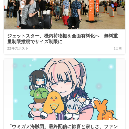
ジェットスター、機内荷物棚を全面有料化へ 無料重
量制限撤廃でサイズ制限に
22
件のポスト
1日前
「ウミガメ海賊団」最終配信に歓喜と寂しさ、ファン