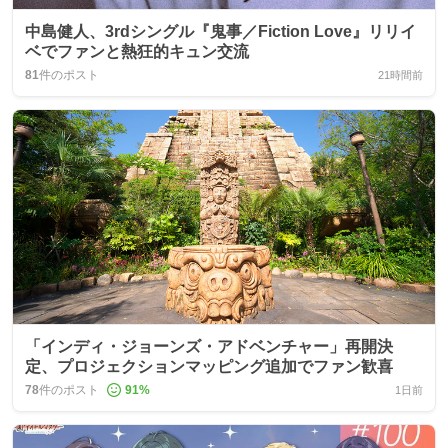
中島健人、3rdシングル『鬼事／Fiction Love』リリイ
ベでファンと熱狂的キュン交流
81
件のポスト
21時間前
「インディ・ジョーンズ・アドベンチャー」再開決
定、プロジェクションマッピング追加でファン歓喜
78
件のポスト
91
%
1日前