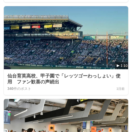
1:10
仙台育英高校、甲子園で「レッツゴーわっしょい」使
用 ファン歓喜の声続出
340
件のポスト
1日前