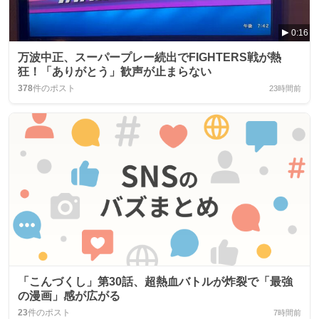
0:16
万波中正、スーパープレー続出でFIGHTERS戦が熱
狂！「ありがとう」歓声が止まらない
378
件のポスト
23時間前
「こんづくし」第30話、超熱血バトルが炸裂で「最強
の漫画」感が広がる
23
件のポスト
7時間前