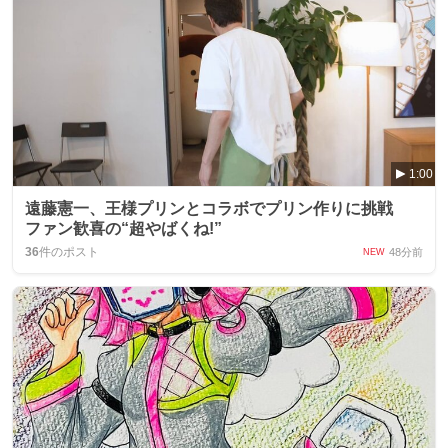
1:00
遠藤憲一、王様プリンとコラボでプリン作りに挑戦
ファン歓喜の“超やばくね!”
36
件のポスト
48分前
NEW