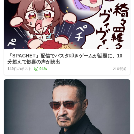
「SPAGHET」配信でパスタ叩きゲームが話題に、10
分超えで歓喜の声が続出
149
件のポスト
94
%
21時間前