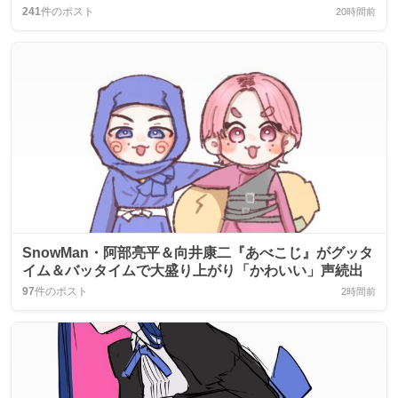
241
件のポスト
20時間前
SnowMan・阿部亮平＆向井康二『あべこじ』がグッタ
イム＆バッタイムで大盛り上がり「かわいい」声続出
97
件のポスト
2時間前