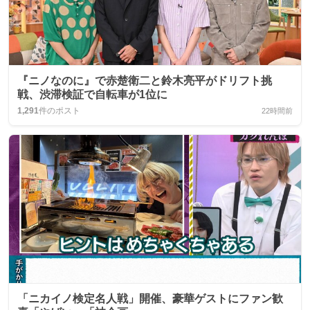
『ニノなのに』で赤楚衛二と鈴木亮平がドリフト挑
戦、渋滞検証で自転車が1位に
1,291
件のポスト
22時間前
「ニカイノ検定名人戦」開催、豪華ゲストにファン歓