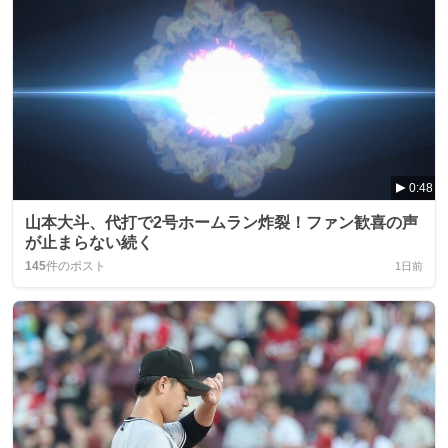
0:48
山本大斗、代打で2号ホームラン炸裂！ファン歓喜の声
が止まらない続く
145
件のポスト
1日前