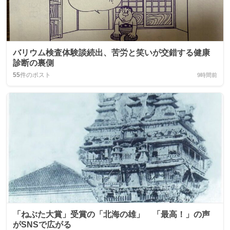
バリウム検査体験談続出、苦労と笑いが交錯する健康
診断の裏側
55
件のポスト
9時間前
「ねぶた大賞」受賞の「北海の雄」 「最高！」の声
がSNSで広がる