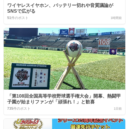
ワイヤレスイヤホン、バッテリー切れや音質議論が
SNSで広がる
51
件のポスト
1時間前
「第108回全国高等学校野球選手権大会」開幕、熱闘甲
子園が始まりファンが「頑張れ！」と歓喜
735
件のポスト
1日前