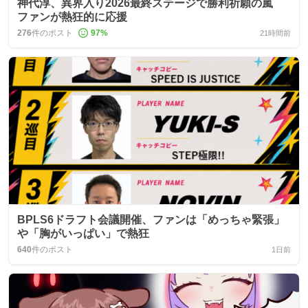
神代淳、異界入り2026最終ステージで勝利祈願の嵐
ファンが熱狂的に応援
276
件のポスト
97
%
21時間前
BPLS6ドラフト会議開催、ファンは「めっちゃ緊張」
や「胸がいっぱい」で熱狂
640
件のポスト
1日前