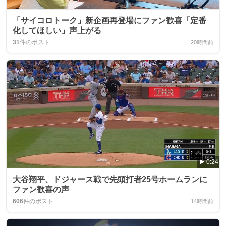
「サイコロトーク」新企画再登場にファン歓喜「定番
化してほしい」声上がる
31
件のポスト
20時間前
0:24
大谷翔平、ドジャース戦で先頭打者25号ホームランに
ファン歓喜の声
606
件のポスト
14時間前