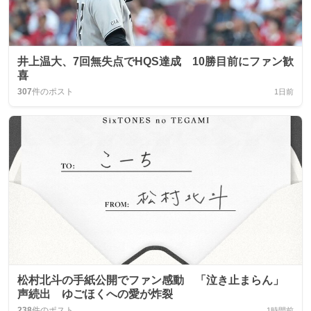
井上温大、7回無失点でHQS達成 10勝目前にファン歓
喜
307
件のポスト
1日前
松村北斗の手紙公開でファン感動 「泣き止まらん」
声続出 ゆごほくへの愛が炸裂
238
件のポスト
1時間前