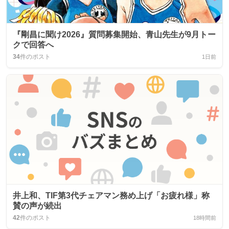
『剛昌に聞け2026』質問募集開始、青山先生が9月トー
クで回答へ
34
件のポスト
1日前
井上和、TIF第3代チェアマン務め上げ「お疲れ様」称
賛の声が続出
42
件のポスト
18時間前