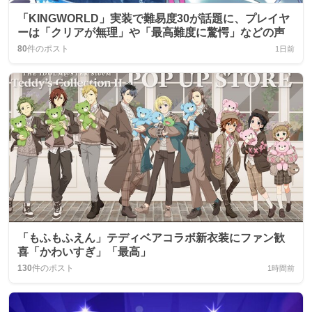
「KINGWORLD」実装で難易度30が話題に、プレイヤ
ーは「クリアが無理」や「最高難度に驚愕」などの声
80
件のポスト
1日前
「もふもふえん」テディベアコラボ新衣装にファン歓
喜「かわいすぎ」「最高」
130
件のポスト
1時間前