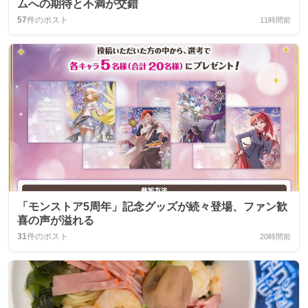
ムへの期待と不満が交錯
57
件のポスト
11時間前
「モンストア5周年」記念グッズが続々登場、ファン歓
喜の声が溢れる
31
件のポスト
20時間前