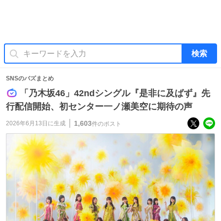
検索
SNSのバズまとめ
「乃木坂46」42ndシングル『是非に及ばず』先
行配信開始、初センター一ノ瀬美空に期待の声
1,603
2026年6月13日
に生成
件のポスト