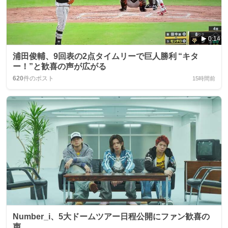
0:14
浦田俊輔、9回表の2点タイムリーで巨人勝利 “キタ
ー！”と歓喜の声が広がる
620
件のポスト
15時間前
Number_i、5大ドームツアー日程公開にファン歓喜の
声