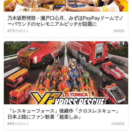
乃木坂野球部・瀬戸口心月、みずほPayPayドームでノ
ーバウンドのセレモニアルピッチが話題に
27
件のポスト
2時間前
「レスキューフォース」後継作「クロスレスキュー」
日本上陸にファン歓喜「超楽しみ」
84
件のポスト
22時間前