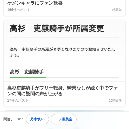
ケメンキャラにファン歓喜
166
件のポスト
2時間前
高杉吏麒騎手がフリー転身、騎乗なしが続く中でファ
ンの間に疑問の声が上がる
17
件のポスト
20時間前
関連テーマ：
乃木坂46
一ノ瀬美空