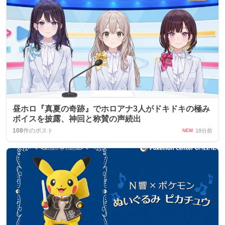
昼ホロ『真夏の奇跡』でホロアナ3人がドキドキの極み
ボイスを披露、神回と称賛の声続出
108
件のポスト
18分前
NEW