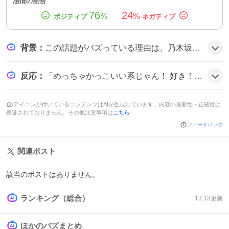
感情の割合
76
24
%
%
背景
：
この話題がバズっている理由は、乃木坂46の新シングルが5期生の一ノ瀬美空初センターという注目ポイントを持ち、ロック色のサウンドが従来の夏曲イメージと違うことでファンの期待感が高まったことにある。加えて、先行配信開始が同時に告知されたことでSNS上で情報が拡散しやすくなったようだ。
反応
：
「めっちゃかっこいい系じゃん！ 好き！」と称賛する声や、「是非に及ばず、表題っぽくないし夏曲っぽくもないけどライブ映えする曲になりそうな予感はする」と期待を示す投稿が目立つ。一方で「めちゃくちゃ櫻坂感半端ないやん！」と比較するコメントも見られ、全体的に新曲への関心が高まっている様子だ。
アイコンが付いているコンテンツはAIが生成しています。内容の最新性・正確性は
保証されておりません。その他注意事項は
こちら
フィードバック
関連ポスト
該当のポストはありません。
ランキング（総合）
13:13
更新
ほかのバズまとめ