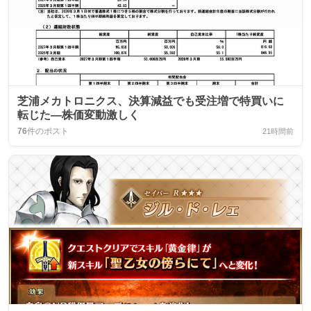
芝浦メカトロニクス、決算減益でも受注増で特買いに
転じた―株価変動激しく
76
件のポスト
21時間前