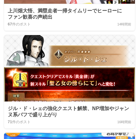
上川畑大悟、満塁走者一掃タイムリーでヒーローに
ファン歓喜の声続出
67
件のポスト
14時間前
ジル・ド・レェの強化クエスト解禁、NP増加やジャン
ヌ系バフで盛り上がり
71
件のポスト
16時間前