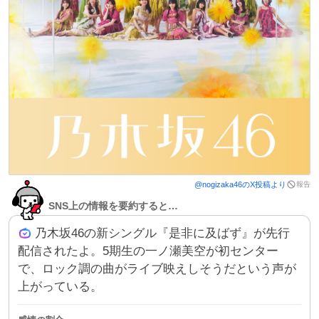
報告
@
nogizaka46
のX投稿より
SNS上の情報を要約すると…
乃木坂46の新シングル『是非に及ばず』が先行
配信されたよ。5期生の一ノ瀬美空が初センター
で、ロック調の曲がライブ映えしそうだという声が
上がっている。