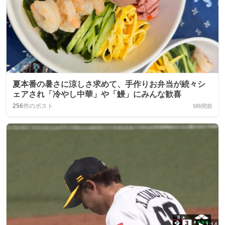
夏本番の暑さに涼しさ求めて、手作りお弁当が続々シ
ェアされ「冷やし中華」や「鰻」にみんな歓喜
256
件のポスト
5時間前
1:14