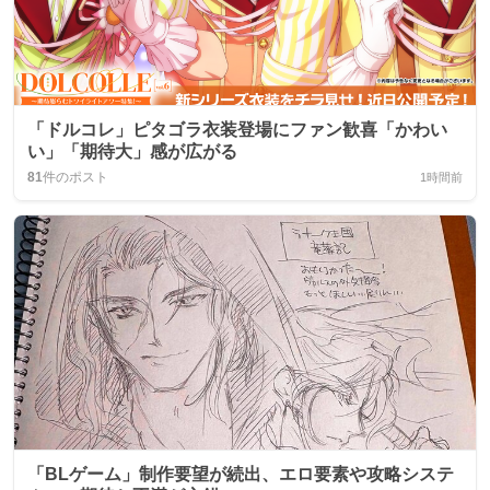
「ドルコレ」ピタゴラ衣装登場にファン歓喜「かわい
い」「期待大」感が広がる
81
件のポスト
1時間前
「BLゲーム」制作要望が続出、エロ要素や攻略システ