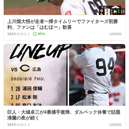
1:14
上川畑大悟が走者一掃タイムリーでファイターズ初勝
利、ファンは「はむほー」歓喜
163
件のポスト
95
%
16時間前
巨人・大城卓三が4番捕手復帰、ダルベック休養で話題
沸騰の夜が続く
183
件のポスト
19時間前