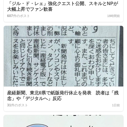
「ジル・ド・レェ」強化クエスト公開、スキルとNPが
大幅上昇でファン歓喜
607
件のポスト
18時間前
産経新聞、東北6県で紙版発行休止を発表 読者は「残
念」や「デジタルへ」反応
31
件のポスト
1日前