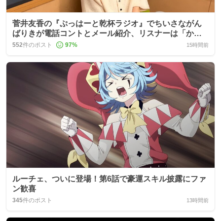
菅井友香の『ぷっはーと乾杯ラジオ』でちいさながん
ばりきが電話コントとメール紹介、リスナーは「かわ
いすぎる」
552
件のポスト
97
%
15時間前
ルーチェ、ついに登場！第6話で豪運スキル披露にファ
ン歓喜
345
件のポスト
13時間前