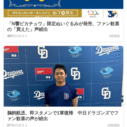
「N響ピカチュウ」限定ぬいぐるみが発売、ファン歓喜
の「買えた」声続出
48
件のポスト
1時間前
鵜飼航丞、即スタメンで1軍復帰 中日ドラゴンズでフ
ァン歓喜の声が続出
97
件のポスト
19時間前