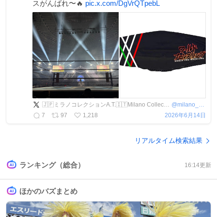
スがんばれ〜🔥
pic.x.com/DgVrQTpebL
🇯🇵ミラノコレクションA.T.🇮🇹Milano Collection A.T.
@
milano_c_at
7
97
1,218
2026年6月14日
リアルタイム検索結果
ランキング（総合）
16:14
更新
ほかのバズまとめ