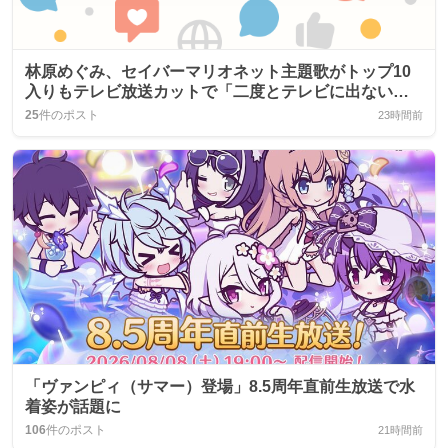
林原めぐみ、セイバーマリオネット主題歌がトップ10
入りもテレビ放送カットで「二度とテレビに出ない」
と冗談交じりに語る
25
件のポスト
23時間前
「ヴァンピィ（サマー）登場」8.5周年直前生放送で水
着姿が話題に
106
件のポスト
21時間前