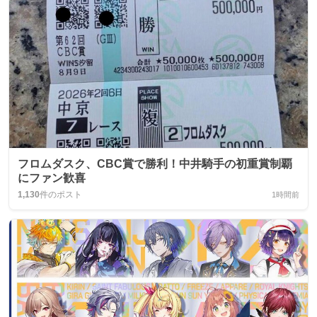
フロムダスク、CBC賞で勝利！中井騎手の初重賞制覇
にファン歓喜
1,130
件のポスト
1時間前