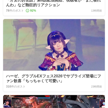
「才女のお世話」第6話配信開始、視聴者が「まだ寝れ
んわ」など熱狂的リアクション
78
件のポスト
92
%
13時間前
ハーゼ、グラブルEXフェス2026でサプライズ登場にフ
ァン歓喜「ちっちゃくて可愛い」
310
件のポスト
23時間前