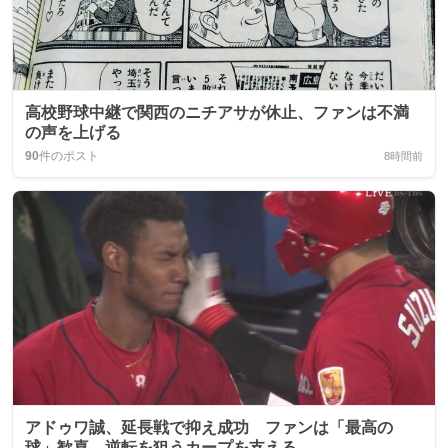
高校野球中継で関西のニチアサが休止、ファンは不満
の声を上げる
90
件のポスト
8時間前
アドゥワ誠、延長戦で抑え成功 ファンは「最高の
球」歓喜 逆転を狙うカープを支える