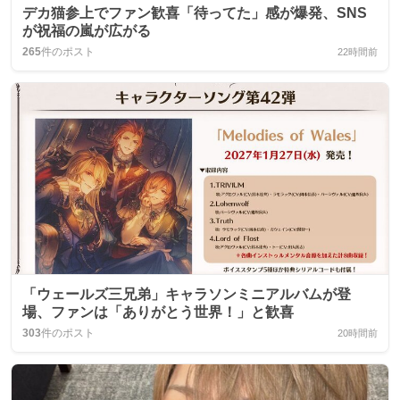
デカ猫参上でファン歓喜「待ってた」感が爆発、SNS
が祝福の嵐が広がる
265
件のポスト
22時間前
「ウェールズ三兄弟」キャラソンミニアルバムが登
場、ファンは「ありがとう世界！」と歓喜
303
件のポスト
20時間前