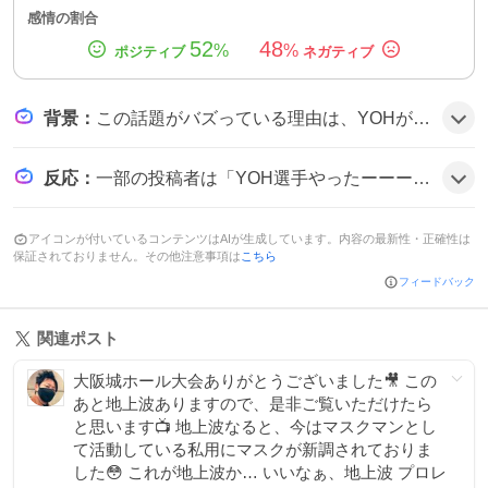
感情の割合
52
48
%
%
背景
：
この話題がバズっている理由は、YOHが初のジュニア王座を手にしたことと、100代目という節目がファンにとって特別だったからだ。大阪城ホールでの熱戦と、SNSでの祝福コメントが相まって盛り上がりを見せているようだ。
反応
：
一部の投稿者は「YOH選手やったーーー！ 100代！！」などと歓喜し、SNS上では祝福の声が多数寄せられた。
アイコンが付いているコンテンツはAIが生成しています。内容の最新性・正確性は
保証されておりません。その他注意事項は
こちら
フィードバック
関連ポスト
大阪城ホール大会ありがとうございました🎥 この
あと地上波ありますので、是非ご覧いただけたら
と思います📺 地上波なると、今はマスクマンとし
て活動している私用にマスクが新調されておりま
した😳 これが地上波か… いいなぁ、地上波 プロレ