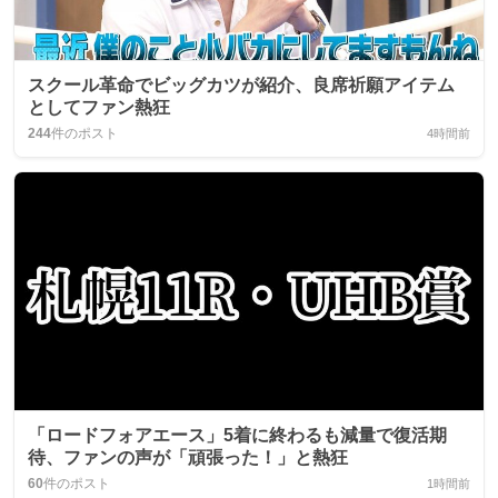
スクール革命でビッグカツが紹介、良席祈願アイテム
としてファン熱狂
244
件のポスト
4時間前
「ロードフォアエース」5着に終わるも減量で復活期
待、ファンの声が「頑張った！」と熱狂
60
件のポスト
1時間前