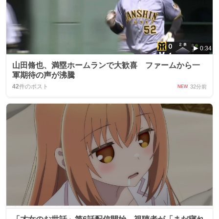
0:34
山田脩也、満塁ホームランで大歓喜 ファームから一
軍期待の声が沸騰
42
件のポスト
32分前
NEW