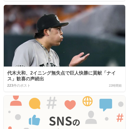
代木大和、2イニング無失点で巨人快勝に貢献「ナイ
ス」歓喜の声続出
223
件のポスト
22時間前