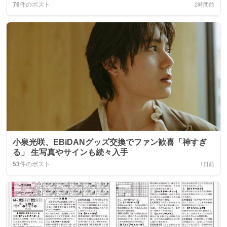
76
件のポスト
2時間前
小泉光咲、EBiDANグッズ交換でファン歓喜「神すぎ
る」 生写真やサインも続々入手
53
件のポスト
1日前