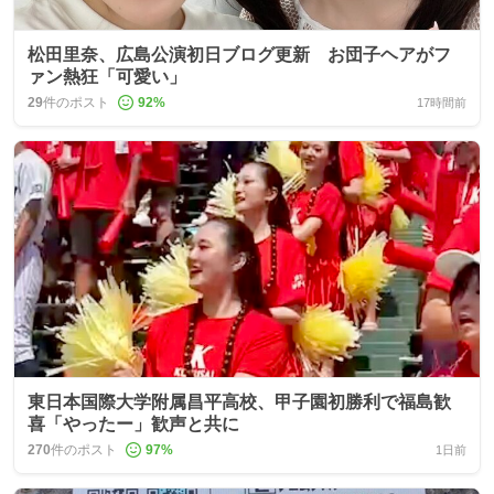
松田里奈、広島公演初日ブログ更新 お団子ヘアがフ
ァン熱狂「可愛い」
29
件のポスト
92
%
17時間前
東日本国際大学附属昌平高校、甲子園初勝利で福島歓
喜「やったー」歓声と共に
270
件のポスト
97
%
1日前