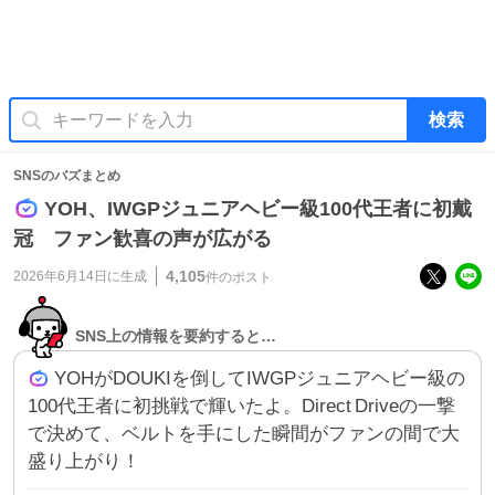
検索
SNSのバズまとめ
YOH、IWGPジュニアヘビー級100代王者に初戴
冠 ファン歓喜の声が広がる
4,105
2026年6月14日
に生成
件のポスト
SNS上の情報を要約すると…
YOHがDOUKIを倒してIWGPジュニアヘビー級の
100代王者に初挑戦で輝いたよ。Direct Driveの一撃
で決めて、ベルトを手にした瞬間がファンの間で大
盛り上がり！