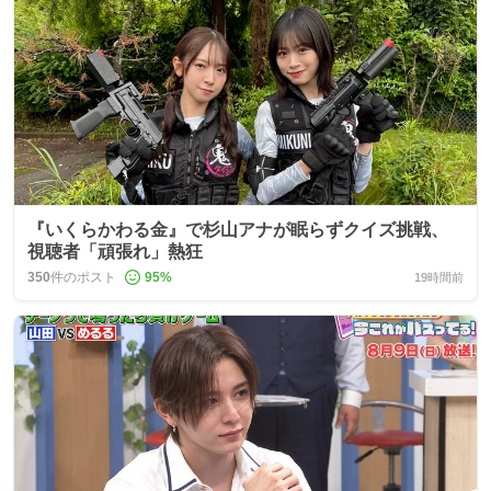
『いくらかわる金』で杉山アナが眠らずクイズ挑戦、
視聴者「頑張れ」熱狂
350
件のポスト
95
%
19時間前