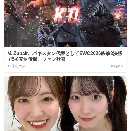
M. Zubair、パキスタン代表としてEWC2026鉄拳8決勝
で5-0完封優勝、ファン歓喜
32
件のポスト
10時間前