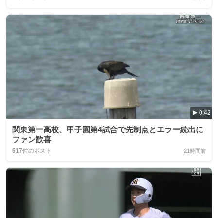
0:42
関東第一高校、甲子園第4試合で先制点とエラー続出に
ファン歓喜
617
件のポスト
21時間前