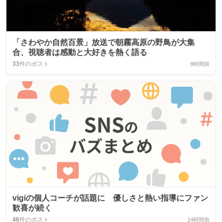
「さわやか自然百景」放送で朝霧高原の野鳥が大集
合、視聴者は感動と大好きを熱く語る
33
件のポスト
8時間前
vigiの個人コーチが話題に 優しさと熱い指導にファン
歓喜が続く
46
件のポスト
14時間前