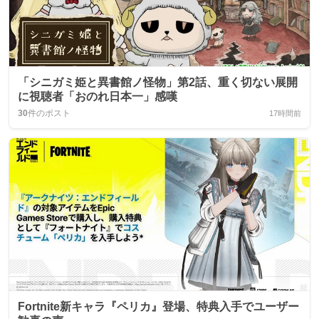
「シニガミ姫と異書館ノ怪物」第2話、重く切ない展開
に視聴者「おのれ日本一」感嘆
30
件のポスト
17時間前
Fortnite新キャラ『ペリカ』登場、特典入手でユーザー