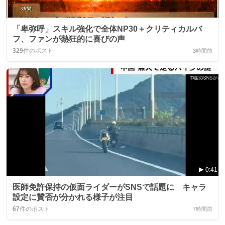
「卑弥呼」スキル強化で全体NP30＋クリティカルバ
フ、ファンが熱狂的に喜びの声
329
件のポスト
3時間前
0:41
医師免許保持の仮面ライダーがSNSで話題に キャラ
設定に賛否が分かれる様子が注目
67
件のポスト
7時間前