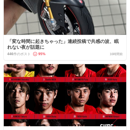
「変な時間に起きちゃった」連続投稿で共感の波、眠
れない夜が話題に
446
件のポスト
95
%
16時間前