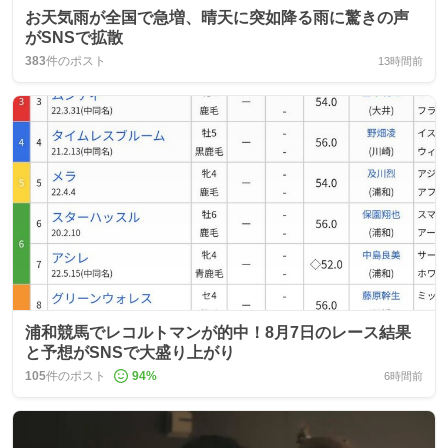
お天気雨が全国で急増、晴天に突如降る雨に驚きの声
がSNSで拡散
383
件のポスト
13時間前
浦和競馬でレコルトマンが的中！8月7日のレース結果
と予想がSNSで大盛り上がり
105
件のポスト
94
%
6時間前