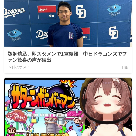
鵜飼航丞、即スタメンで1軍復帰 中日ドラゴンズでフ
ァン歓喜の声が続出
97
件のポスト
1日前