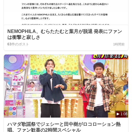
NEMOPHILA、むらたたむと葉月が脱退 発表にファン
は衝撃と寂しさ
63
件のポスト
1時間前
1:06
ハマダ歌謡祭でジェシーと田中樹がロコローション熱
唱、ファン歓喜の2時間スペシャル