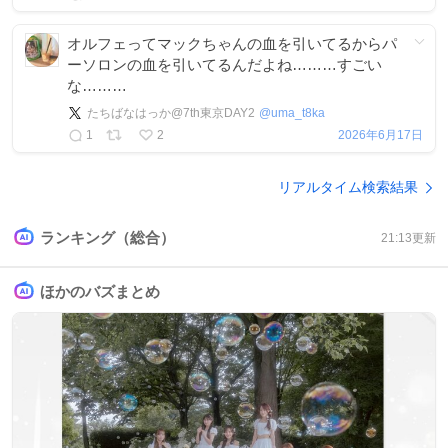
オルフェってマックちゃんの血を引いてるからパ
ーソロンの血を引いてるんだよね………すごい
な………
たちばなはっか@7th東京DAY2
@
uma_t8ka
1
2
2026年6月17日
リアルタイム検索結果
ランキング（総合）
21:13
更新
ほかのバズまとめ