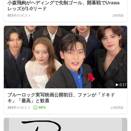
小森飛絢がヘディングで先制ゴール、開幕戦でUrawa
レッズが1-0リード
403
件のポスト
1時間前
0:17
ブルーロック実写映画公開初日、ファンが「ドキド
キ」「最高」と歓喜
364
件のポスト
90
%
13時間前