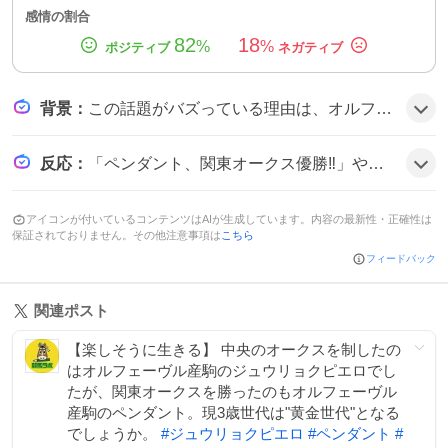
感情の割合
82
18
%
%
背景
：
この話題がバズっている理由は、オルフェーヴル産駒が芝のオークスとダートの関東オークスという二つのクラシックレースを同年に制した珍しい組み合わせが注目を集め、血統ファンや競馬ファンがその実績に感動したためだとみられる。
反応
：
「ペンダント、関東オークス優勝‼️」や「オルフェーヴル産駒が芝とダートのオークス両方制覇」などの声が多数上がり、ファンは「最高」「感動した」と喜びを表現している。「岩田親子ワンツー最高！」といったコメントも見られ、全体的に祝福ムードが広がっている様子だ。
アイコンが付いているコンテンツはAIが生成しています。内容の最新性・正確性は
保証されておりません。その他注意事項は
こちら
フィードバック
関連ポスト
【楽しそうに生きる】 中央のオークスを制したの
はオルフェーヴル産駒のジュウリョクピエロでし
たが、関東オークスを勝ったのもオルフェーヴル
産駒のペンダント。現3歳世代は"黄金世代"となる
でしょうか。
#
ジュウリョクピエロ
#
ペンダント
#