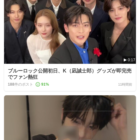
0:17
ブルーロック公開初日、K（凪誠士郎）グッズが即完売
でファン熱狂
188
件のポスト
91
%
11時間前