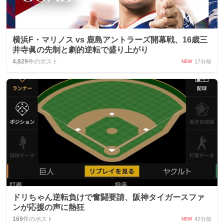
横浜F・マリノス vs 鹿島アントラーズ開幕戦、16歳三
井寺眞の先制と劇的逆転で盛り上がり
4,829
件のポスト
17分前
NEW
ドリちゃん逆転負けで奮闘要請、阪神タイガースファ
ンが応援の声に熱狂
169
件のポスト
47分前
NEW