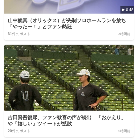
0:48
山中稜真（オリックス）が先制ソロホームランを放ち
「やったー！」とファン熱狂
61
件のポスト
3時間前
吉田賢吾復帰、ファン歓喜の声が続出 「おかえり」
や「嬉しい」ツイートが拡散
20
件のポスト
5時間前