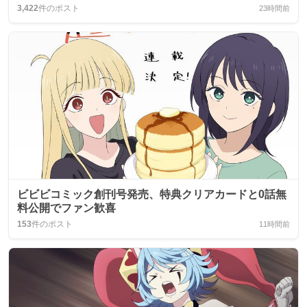
3,422
件のポスト
23時間前
ビビビコミック創刊号発売、特典クリアカードと0話無
料公開でファン歓喜
153
件のポスト
11時間前