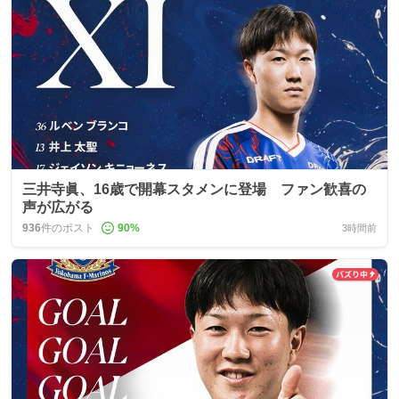
三井寺眞、16歳で開幕スタメンに登場 ファン歓喜の
声が広がる
936
件のポスト
90
%
3時間前