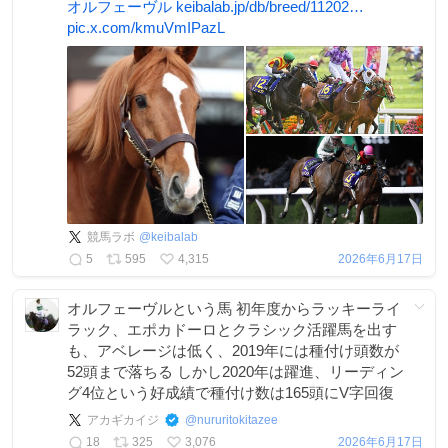
オルフェーヴル
keibalab.jp/db/breed/11202…
pic.x.com/kmuVmIPazL
競馬ラボ
@
keibalab
5
595
4,315
2026年6月17日
オルフェーヴルという馬 初年度からラッキーライ
ラック、エポカドーロとクラシック活躍馬を出す
も、アベレージは低く、2019年には種付け頭数が
52頭まで落ちる しかし2020年は躍進、リーディン
グ4位という好成績で種付け数は165頭にV字回復
アカギカイジ
@
nururitokitazee
18
325
3,076
2026年6月17日