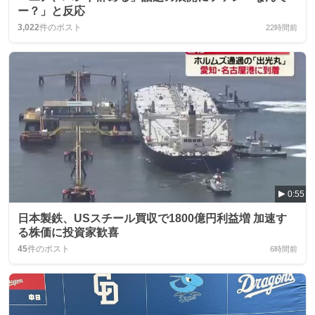
ー？」と反応
3,022
件のポスト
22時間前
0:55
日本製鉄、USスチール買収で1800億円利益増 加速す
る株価に投資家歓喜
45
件のポスト
6時間前