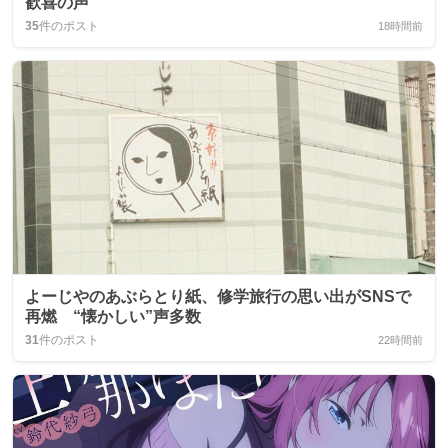
歓喜の声
35
件のポスト
18時間前
よーじやのあぶらとり紙、修学旅行の思い出がSNSで
再燃 “懐かしい”声多数
31
件のポスト
22時間前