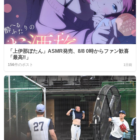
「上伊那ぼたん」ASMR発売、8/8 0時からファン歓喜
「最高‼️」
156
件のポスト
1日前