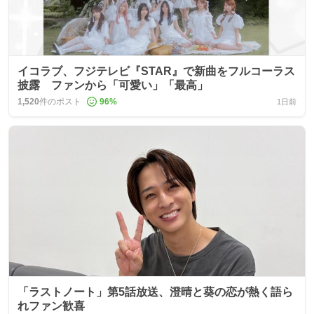
イコラブ、フジテレビ『STAR』で新曲をフルコーラス
披露 ファンから「可愛い」「最高」
1,520
件のポスト
96
%
1日前
「ラストノート」第5話放送、澄晴と葵の恋が熱く語ら
れファン歓喜