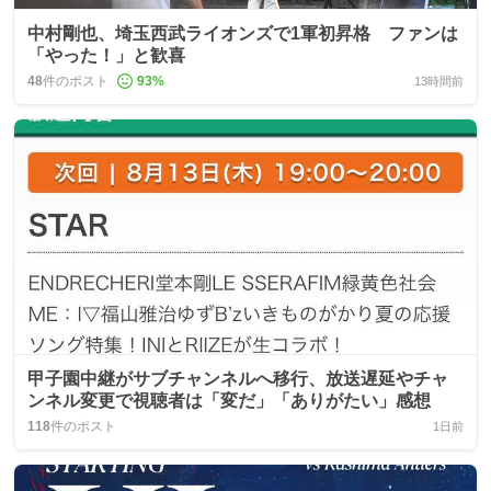
中村剛也、埼玉西武ライオンズで1軍初昇格 ファンは
「やった！」と歓喜
48
件のポスト
93
%
13時間前
甲子園中継がサブチャンネルへ移行、放送遅延やチャ
ンネル変更で視聴者は「変だ」「ありがたい」感想
118
件のポスト
1日前