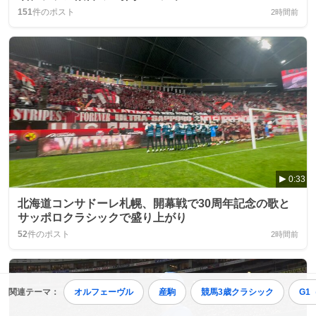
151
件のポスト
2時間前
0:33
北海道コンサドーレ札幌、開幕戦で30周年記念の歌と
サッポロクラシックで盛り上がり
52
件のポスト
2時間前
関連テーマ：
オルフェーヴル
産駒
競馬3歳クラシック
G1