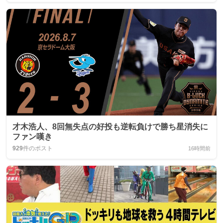
才木浩人、8回無失点の好投も逆転負けで勝ち星消失に
ファン嘆き
929
件のポスト
16時間前