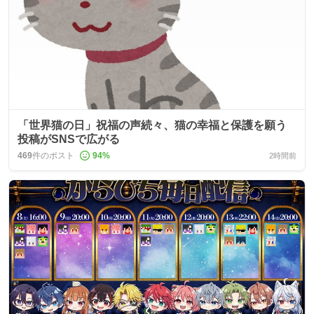
「世界猫の日」祝福の声続々、猫の幸福と保護を願う
投稿がSNSで広がる
469
件のポスト
94
%
2時間前