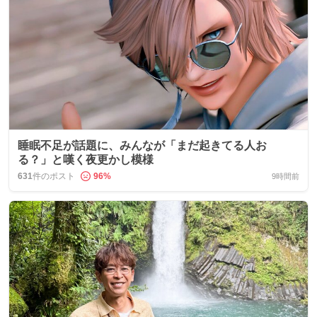
睡眠不足が話題に、みんなが「まだ起きてる人お
る？」と嘆く夜更かし模様
631
件のポスト
96
%
9時間前