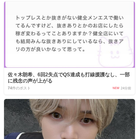
佐々木朗希、6回2失点でQS達成も打線援護なし、一部
に残念の声が上がる
74
件のポスト
24分前
NEW