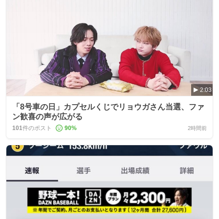
2:03
「8号車の日」カプセルくじでリョウガさん当選、ファ
ン歓喜の声が広がる
101
件のポスト
90
%
2時間前