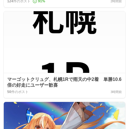
124
件のポスト
91
%
2時間前
マーゴットクリュグ、札幌1Rで雨天の中2着 単勝10.6
倍の好走にユーザー歓喜
50
件のポスト
3時間前