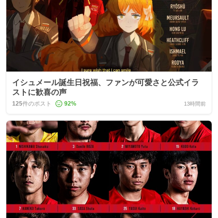
イシュメール誕生日祝福、ファンが可愛さと公式イラ
ストに歓喜の声
125
件のポスト
92
%
13時間前