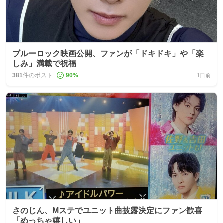
ブルーロック映画公開、ファンが「ドキドキ」や「楽
しみ」満載で祝福
381
件のポスト
90
%
1日前
さのじん、Mステでユニット曲披露決定にファン歓喜
「めっちゃ嬉しい」