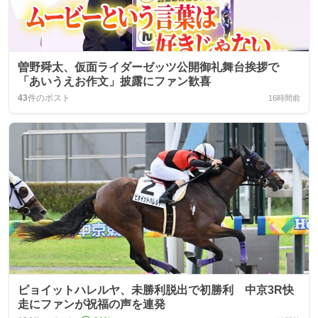
曽野舜太、仮面ライダーゼッツ公開御礼舞台挨拶で
「あいうえお作文」披露にファン歓喜
43
件のポスト
16時間前
ピョイットハレルヤ、未勝利脱出で初勝利 中京3R快
走にファンが祝福の声を連発