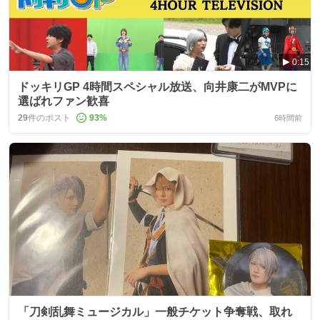
0:15
ドッキリGP 4時間スペシャル放送、向井康二がMVPに
選ばれファン歓喜
29
件のポスト
93
%
6時間前
「刀剣乱舞ミュージカル」一般チケット争奪戦、取れ