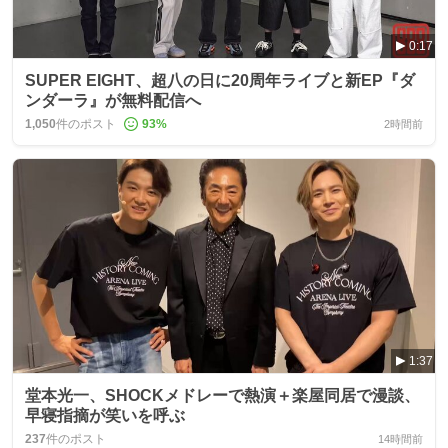
0:17
SUPER EIGHT、超八の日に20周年ライブと新EP『ダ
ンダーラ』が無料配信へ
1,050
件のポスト
93
%
2時間前
1:37
堂本光一、SHOCKメドレーで熱演＋楽屋同居で漫談、
早寝指摘が笑いを呼ぶ
237
件のポスト
14時間前