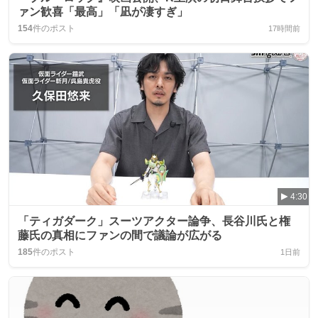
ァン歓喜「最高」「凪が凄すぎ」
154
件のポスト
17時間前
4:30
「ティガダーク」スーツアクター論争、長谷川氏と権
藤氏の真相にファンの間で議論が広がる
185
件のポスト
1日前