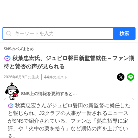
検索
SNSのバズまとめ
秋葉忠宏氏、ジュビロ磐田新監督就任 – ファン期
待と賛否の声が見られる
44
2026年6月9日
に生成
件のポスト
SNS上の情報を要約すると…
秋葉忠宏さんがジュビロ磐田の新監督に就任した
と報じられ、J2クラブの人事が一新されるニュース
がSNSで紹介されている。ファンは「熱血指導に定
評」や「火中の栗を拾う」など期待の声を上げてい
る。