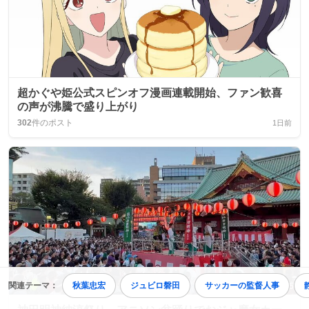
超かぐや姫公式スピンオフ漫画連載開始、ファン歓喜
の声が沸騰で盛り上がり
302
件のポスト
1日前
関連テーマ：
秋葉忠宏
ジュビロ磐田
サッカーの監督人事
1:57