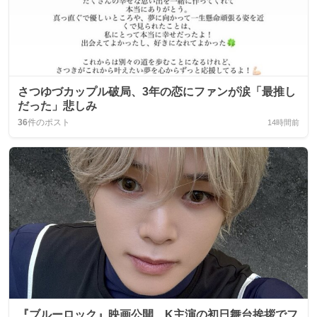
さつゆづカップル破局、3年の恋にファンが涙「最推し
だった」悲しみ
36
件のポスト
14時間前
『ブルーロック』映画公開、K主演の初日舞台挨拶でフ