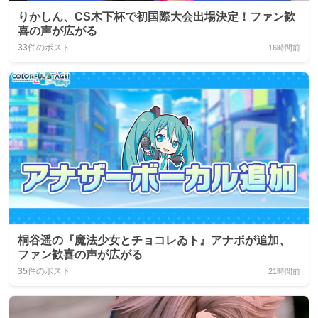
りかしん、CS木下杯で初国際大会出場決定！ファン歓
喜の声が広がる
33
件のポスト
16時間前
桐谷遥の『魔法少女とチョコレゐト』アナボが追加、
ファン歓喜の声が広がる
35
件のポスト
21時間前