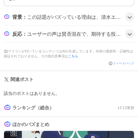
背景
：
この話題がバズっている理由は、清水エスパルスとジュビロ磐田という県内ライバル間で監督が移籍するという珍しいケースに加え、秋葉忠宏氏が「サッカー王国」ライバル両クラブを指揮する初の人物となる点が注目を集め、復活への期待感が高まっているためとみられる。
反応
：
ユーザーの声は賛否混在で、期待する投稿や好意的なツイートがある一方で、一部のユーザーは不安や懸念の声を示している。全体的に賛否が交錯する雰囲気が見られる。
アイコンが付いているコンテンツはAIが生成しています。内容の最新性・正確性は
保証されておりません。その他注意事項は
こちら
フィードバック
関連ポスト
該当のポストはありません。
ランキング（総合）
13:13
更新
ほかのバズまとめ