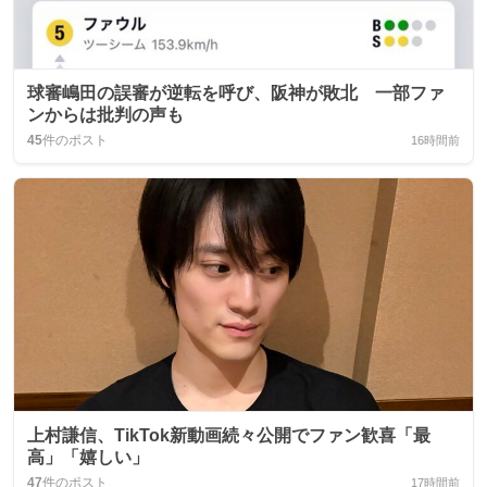
球審嶋田の誤審が逆転を呼び、阪神が敗北 一部ファ
ンからは批判の声も
45
件のポスト
16時間前
上村謙信、TikTok新動画続々公開でファン歓喜「最
高」「嬉しい」
47
件のポスト
17時間前