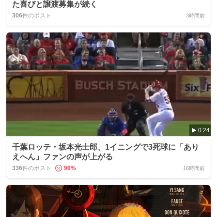
た喜びと譲渡募集が続く
306
件のポスト
3時間前
0:24
千葉ロッテ・坂本光士郎、1イニングで3死球に「あり
えへん」ファンの声が上がる
336
件のポスト
99
%
16時間前