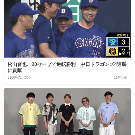
0:27
松山晋也、20セーブで逆転勝利 中日ドラゴンズ4連勝
に貢献
395
件のポスト
16時間前