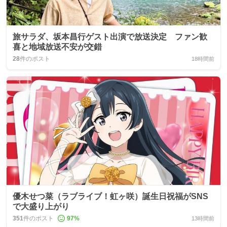
旅サラダ、坂本昌行ゲスト出演で放送決定 ファン歓
喜と地域放送不安が交錯
28
件のポスト
18時間前
優木せつ菜（ラブライブ！虹ヶ咲）誕生日祝福がSNS
で大盛り上がり
351
件のポスト
97
%
13時間前