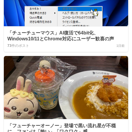
「チューチューマウス」AI復活で64bit化、
Windows10/11とChrome対応にユーザー歓喜の声
73
件のポスト
1日前
「フューチャーオーノー」登場で黒い流れ星が不穏
に、ファンは「怖い」「ワクワク」感