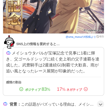
報告
@
uma_musu
のX投稿より
SNS上の情報を要約すると…
メイショウタバルが宝塚記念で見事に1着に輝
き、父ゴールドシップに続く史上初の父子連覇を達
成した。武豊騎手は2週連続G1制覇で大歓喜。雨が
追い風となったレース展開が印象的だった。
感情の割合
83
17
%
%
背景
：
この話題がバズっている理由は、メイショウタバルの快挙が歴史的な父子連覇であることと、豪雨の中でのドラマティックなレース展開がファンの期待感を高めたためだろう。