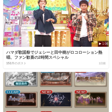
1:06
ハマダ歌謡祭でジェシーと田中樹がロコローション熱
唱、ファン歓喜の2時間スペシャル
151
件のポスト
1日前