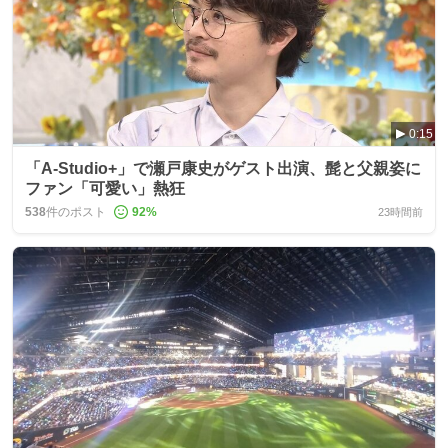
0:15
「A-Studio+」で瀬戸康史がゲスト出演、髭と父親姿に
ファン「可愛い」熱狂
538
件のポスト
92
%
23時間前