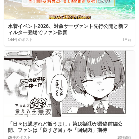
水着イベント2026、対象サーヴァント先行公開と新フ
ィルター登場でファン歓喜
144
件のポスト
1日前
「日々は過ぎれど飯うまし」第18話①が最終前編公
開、ファンは「良すぎ回」や「回鍋肉」期待
26
件のポスト
10時間前