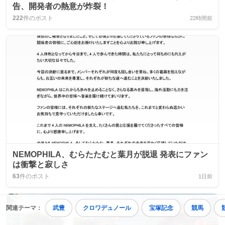
告、開発者の熱意が炸裂！
222
件のポスト
22時間前
NEMOPHILA、むらたたむと葉月が脱退 発表にファン
は衝撃と寂しさ
63
件のポスト
1日前
関連テーマ：
武豊
クロワデュノール
宝塚記念
競馬