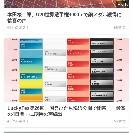
0:16
本田桜二郎、U20世界選手権3000mで銅メダル獲得に
歓喜の声
69
件のポスト
9時間前
LuckyFes第26回、国営ひたち海浜公園で開幕 「最高
の4日間」に期待の声続出
42
件のポスト
15時間前