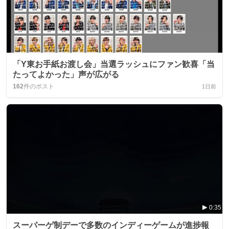
「Y東お手紙お渡し会」当選ラッシュにファン歓喜「当
たってよかった」声が広がる
162
件のポスト
1日前
0:35
スーパーゲ制デーで多数のインディーゲームが進捗報