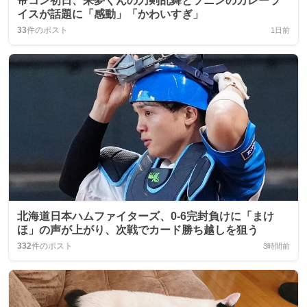
帝コン初日、来夢くんの刀剣乱舞とソニンのカレーラ
イスが話題に「感動」「かわいすぎ」
33
件のポスト
1日前
北海道日本ハムファイターズ、0-6完封負けに「まけ
ほ」の声が上がり、次戦でカード勝ち越しを狙う
332
件のポスト
3時間前