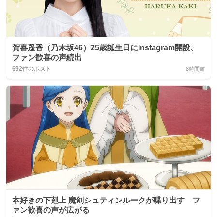
賀喜遥香（乃木坂46）25歳誕生日にInstagram開設、
ファン歓喜の声続出
692
件のポスト
8時間前
本好きの下剋上 魔剣シュティンルークが喋り出す フ
ァン歓喜の声が広がる