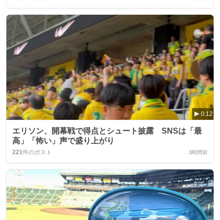
0:12
エリソン、開幕戦で得点とシュート披露 SNSは「最
高」「怖い」声で盛り上がり
221
件のポスト
3時間前