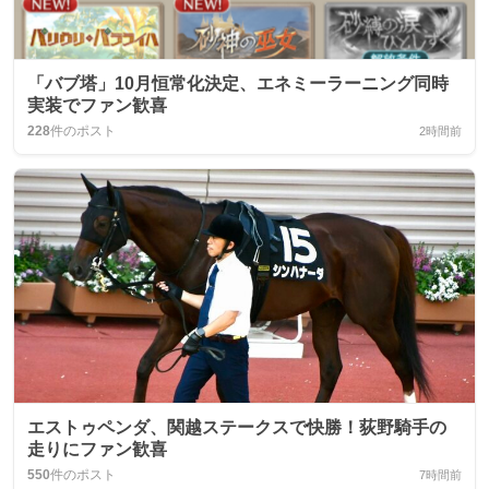
「バブ塔」10月恒常化決定、エネミーラーニング同時
実装でファン歓喜
228
件のポスト
2時間前
エストゥペンダ、関越ステークスで快勝！荻野騎手の
走りにファン歓喜
550
件のポスト
7時間前