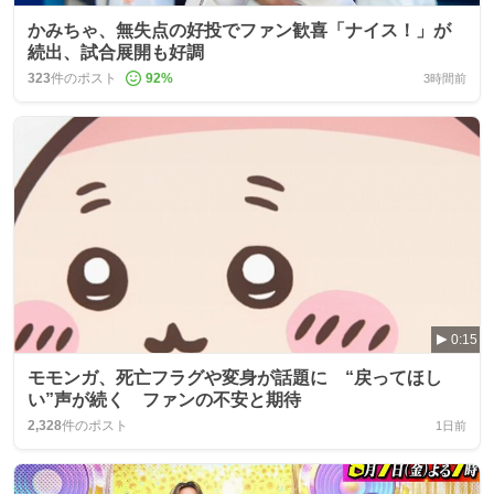
かみちゃ、無失点の好投でファン歓喜「ナイス！」が
続出、試合展開も好調
323
件のポスト
92
%
3時間前
0:15
モモンガ、死亡フラグや変身が話題に “戻ってほし
い”声が続く ファンの不安と期待
2,328
件のポスト
1日前