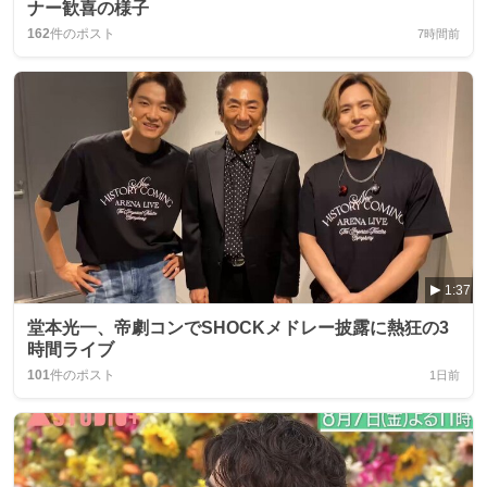
ナー歓喜の様子
162
件のポスト
7時間前
1:37
堂本光一、帝劇コンでSHOCKメドレー披露に熱狂の3
時間ライブ
101
件のポスト
1日前