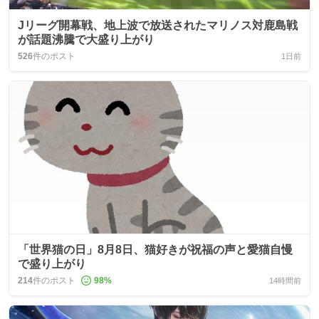
Jリーグ開幕戦、地上波で放送されたマリノス対鹿島戦
が話題沸騰で大盛り上がり
526
件のポスト
1日前
「世界猫の日」8月8日、猫好きが祝福の声と愛猫自慢
で盛り上がり
214
件のポスト
98
%
14時間前