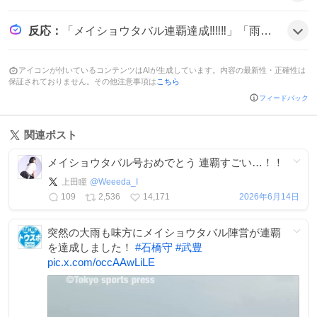
反応
：
「メイショウタバル連覇達成‼️‼️‼️」「雨が味方になった」「武豊騎手最高！」といった歓声が多数。ユーザーは「感動した」「最高のレースだった」と盛り上がっている様子だ。
アイコンが付いているコンテンツはAIが生成しています。内容の最新性・正確性は
保証されておりません。その他注意事項は
こちら
フィードバック
関連ポスト
メイショウタバル号おめでとう 連覇すごい…！！
上田瞳
@
Weeeda_I
109
2,536
14,171
2026年6月14日
突然の大雨も味方にメイショウタバル陣営が連覇
を達成しました！
#
石橋守
#
武豊
pic.x.com/occAAwLiLE