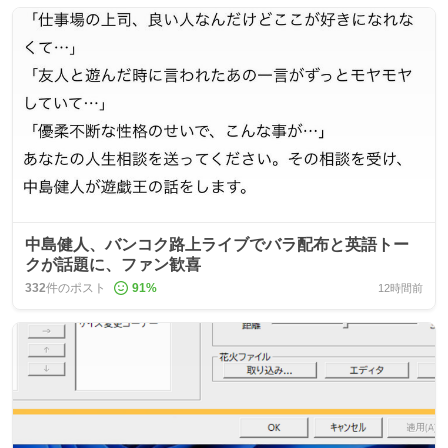
中島健人、バンコク路上ライブでバラ配布と英語トー
クが話題に、ファン歓喜
332
件のポスト
91
%
12時間前