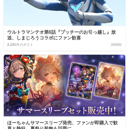
ウルトラマンテオ第6話『プッチーのお引っ越し』放
送、しまじろうコラボにファン歓喜
2,101
件のポスト
2時間前
ほーちゃんサマースリーブ発売、ファンが即購入で歓
喜と熱狂、夏祭り装飾も話題に