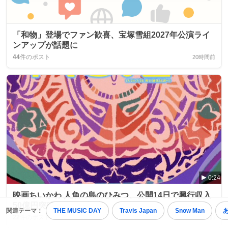
「和物」登場でファン歓喜、宝塚雪組2027年公演ライ
ンアップが話題に
44
件のポスト
20時間前
0:24
映画ちいかわ 人魚の島のひみつ、公開14日で興行収入
50億円突破にファン歓喜
関連テーマ：
THE MUSIC DAY
Travis Japan
Snow Man
22
件のポスト
22時間前