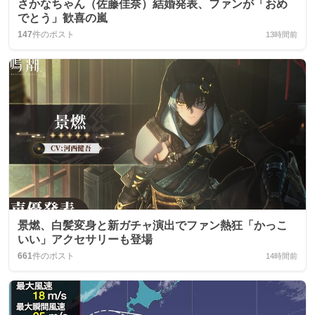
さかなちゃん（佐藤佳奈）結婚発表、ファンが「おめ
でとう」歓喜の嵐
147
件のポスト
13時間前
景燃、白髪変身と新ガチャ演出でファン熱狂「かっこ
いい」アクセサリーも登場
661
件のポスト
14時間前