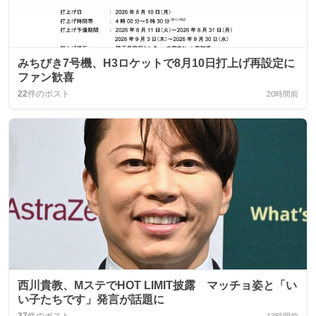
みちびき7号機、H3ロケットで8月10日打上げ再設定に
ファン歓喜
22
件のポスト
20時間前
西川貴教、MステでHOT LIMIT披露 マッチョ姿と「い
い子たちです」発言が話題に