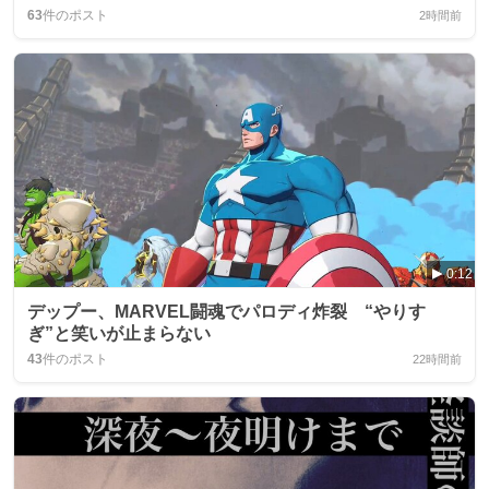
63
件のポスト
2時間前
0:12
デップー、MARVEL闘魂でパロディ炸裂 “やりす
ぎ”と笑いが止まらない
43
件のポスト
22時間前