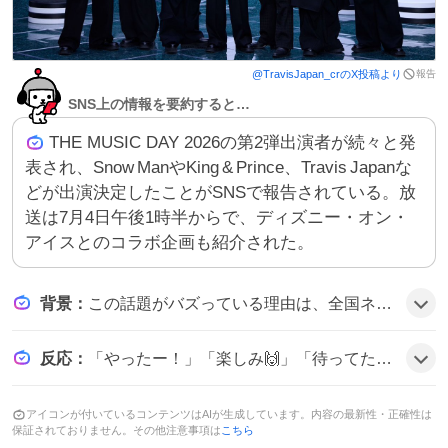
報告
@
TravisJapan_cr
のX投稿より
SNS上の情報を要約すると…
THE MUSIC DAY 2026の第2弾出演者が続々と発
表され、Snow ManやKing & Prince、Travis Japanな
どが出演決定したことがSNSで報告されている。放
送は7月4日午後1時半からで、ディズニー・オン・
アイスとのコラボ企画も紹介された。
背景
：
この話題がバズっている理由は、全国ネットの大型音楽特番『THE MUSIC DAY 2026』が7月4日に放送されることと、人気アイドルグループの出演が続々と決まったことで、ファンの期待感が高まっているためだとみられる。
反応
：
「やったー！」「楽しみ🙌」「待ってたよ」などの声が多数寄せられ、出演決定に喜ぶファンが多い様子だ。特にSnow ManやTravis Japanの参加にテンションが上がっている雰囲気だ。
アイコンが付いているコンテンツはAIが生成しています。内容の最新性・正確性は
保証されておりません。その他注意事項は
こちら