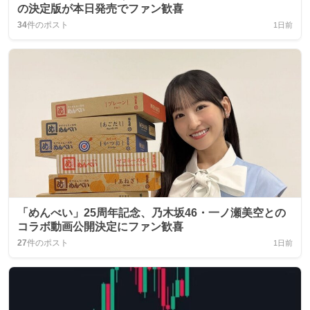
の決定版が本日発売でファン歓喜
34
件のポスト
1日前
「めんべい」25周年記念、乃木坂46・一ノ瀬美空との
コラボ動画公開決定にファン歓喜
27
件のポスト
1日前