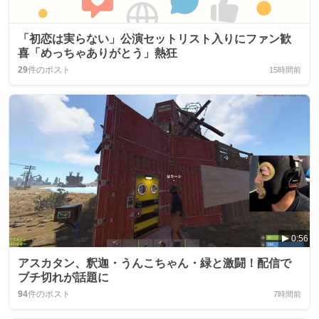
「初恋は実らない」公演セットリスト入りにファン歓
喜「めっちゃありがとう」熱狂
29
件のポスト
15時間前
0:56
アスカタン、釈迦・うんこちゃん・緑と激闘！配信で
ブチ切れが話題に
94
件のポスト
7時間前