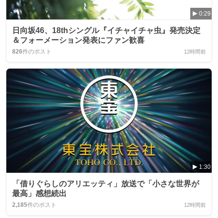
0:29
日向坂46、18thシングル『イチャイチャ虫』発売決定
＆フォーメーション発表にファン歓喜
826
件のポスト
12時間前
1:30
「借りぐらしのアリエッティ」放送で「小さな世界が
最高」感想続出
2,185
件のポスト
12時間前