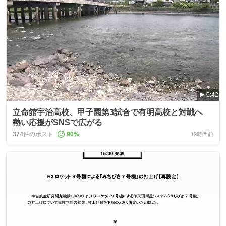
0:42
立命館宇治高校、甲子園第3試合で有明高校と対戦へ
熱い応援がSNSで広がる
374
件のポスト
90
%
19時間前