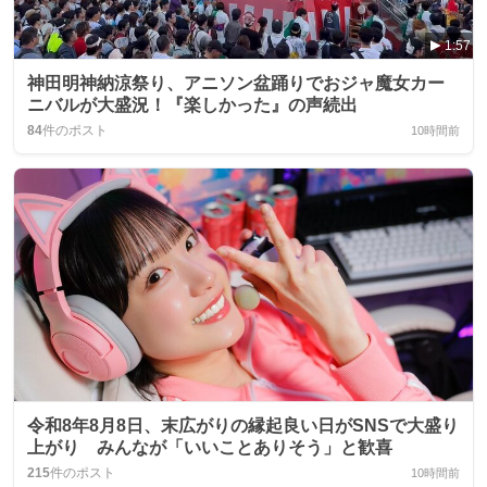
1:57
神田明神納涼祭り、アニソン盆踊りでおジャ魔女カー
ニバルが大盛況！『楽しかった』の声続出
84
件のポスト
10時間前
令和8年8月8日、末広がりの縁起良い日がSNSで大盛り
上がり みんなが「いいことありそう」と歓喜
215
件のポスト
10時間前