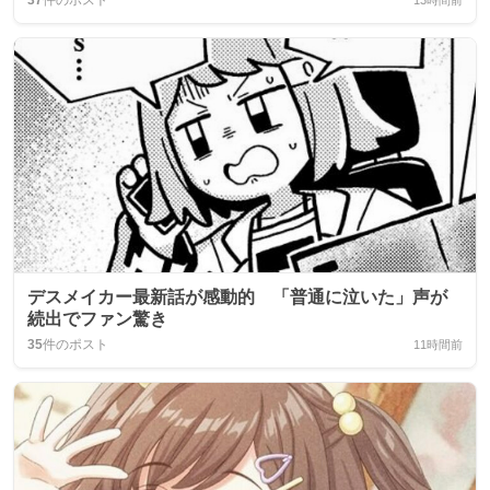
37
件のポスト
13時間前
デスメイカー最新話が感動的 「普通に泣いた」声が
続出でファン驚き
35
件のポスト
11時間前