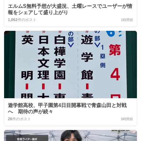
エルムS無料予想が大盛況、土曜レースでユーザーが情
報をシェアして盛り上がり
1,062
件のポスト
1時間前
遊学館高校、甲子園第4日目開幕戦で青森山田と対戦
へ 期待の声が続々
26
件のポスト
5時間前