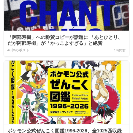
「阿部寿樹」への称賛コピーが話題に 「あとひとり、
だが阿部寿樹」が「かっこよすぎる」と絶賛
40
件のポスト
1時間前
ポケモン公式ぜんこく図鑑1996-2026、全1025匹収録