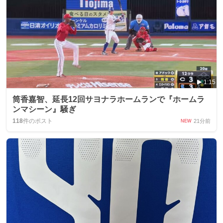
1:15
筒香嘉智、延長12回サヨナラホームランで『ホームラ
ンマシーン』騒ぎ
118
件のポスト
21分前
NEW