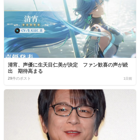
清宵、声優に生天目仁美が決定 ファン歓喜の声が続
出 期待高まる
29
件のポスト
1日前