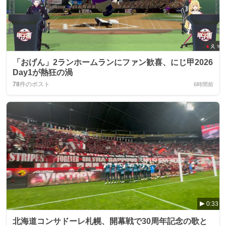
「おげん」2ランホームランにファン歓喜、にじ甲2026
Day1が熱狂の渦
78
件のポスト
6時間前
0:33
北海道コンサドーレ札幌、開幕戦で30周年記念の歌と