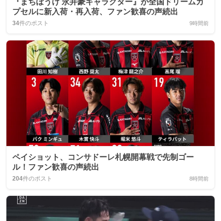
『まちぼうけ 永井豪キャラクター』が全国ドリームカ
プセルに新入荷・再入荷、ファン歓喜の声続出
34
件のポスト
9時間前
ペイショット、コンサドーレ札幌開幕戦で先制ゴー
ル！ファン歓喜の声続出
204
件のポスト
8時間前