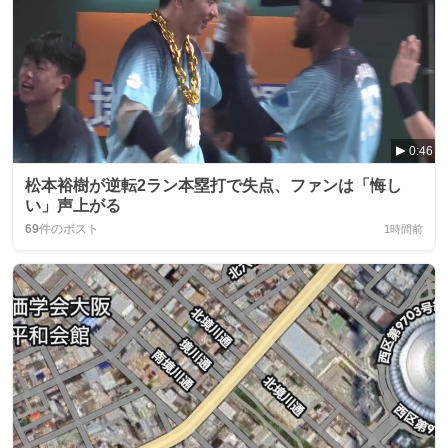
0:46
松本裕樹が逆転2ラン本塁打で失点、ファンは「悔し
い」声上がる
69
件のポスト
1時間前