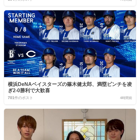
横浜DeNAベイスターズの篠木健太郎、満塁ピンチを凌
ぎ2-0勝利で大歓喜
701
件のポスト
4時間前