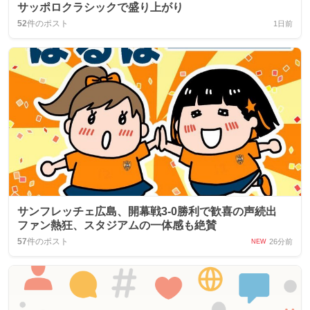
サッポロクラシックで盛り上がり
52
件のポスト
1日前
サンフレッチェ広島、開幕戦3-0勝利で歓喜の声続出
ファン熱狂、スタジアムの一体感も絶賛
57
件のポスト
26分前
NEW