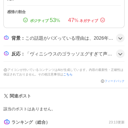
感情の割合
53
47
%
%
背景
：
この話題がバズっている理由は、2026年開催のFIFAワールドカップという世界的な舞台で、ブラジル代表の若手エース・ヴィニシウス・ジュニオールが見事な右足一閃で同点ゴールを決めたことが大きく注目されたためで、サッカーファンの期待感が高まった可能性がある。
反応
：
「ヴィニシウスのゴラッソエグすぎて声出た😂」「ヴィニシウスの右足一閃が話題に」「同点ゴールでドロー決着、テンション上がった」など、ユーザーはヴィニシウスのプレーを称賛しつつ、試合のドロー展開に興奮する雰囲気だ。
アイコンが付いているコンテンツはAIが生成しています。内容の最新性・正確性は
保証されておりません。その他注意事項は
こちら
フィードバック
関連ポスト
該当のポストはありません。
ランキング（総合）
23:13
更新