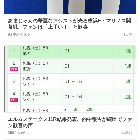
あまじゅんの華麗なアシストが光る横浜F・マリノス開
幕戦、ファンは「上手い！」と歓喜
93
件のポスト
1日前
エルムステークス11R結果発表、的中報告が続出でファ
ン歓喜の声
359
件のポスト
7時間前