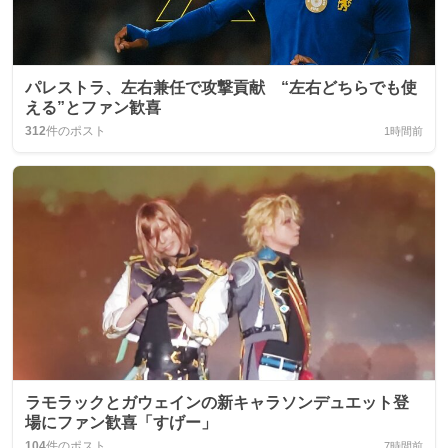
パレストラ、左右兼任で攻撃貢献 “左右どちらでも使
える”とファン歓喜
312
件のポスト
1時間前
ラモラックとガウェインの新キャラソンデュエット登
場にファン歓喜「すげー」
104
件のポスト
7時間前