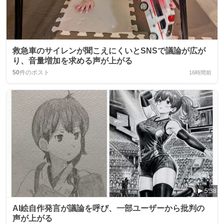
救急車のサイレンが聞こえにくいとSNSで議論が広が
り、音量増加を求める声が上がる
50
件のポスト
16時間前
5:38
AI絵自作発言が議論を呼び、一部ユーザーから批判の
声が上がる