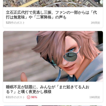
立石正広代打で見逃し三振、ファンの一部からは「代
打は無意味」や「二軍降格」の声も
525
件のポスト
2時間前
睡眠不足が話題に、みんなが「まだ起きてる人お
る？」と嘆く夜更かし模様
631
件のポスト
96
%
19時間前