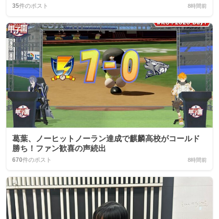
35
件のポスト
8時間前
葛葉、ノーヒットノーラン達成で麒麟高校がコールド
勝ち！ファン歓喜の声続出
670
件のポスト
8時間前