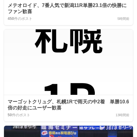
メテオロイド、7番人気で新潟11R単勝23.1倍の快勝に
ファン歓喜
450
件のポスト
5時間前
マーゴットクリュグ、札幌1Rで雨天の中2着 単勝10.6
倍の好走にユーザー歓喜
50
件のポスト
13時間前