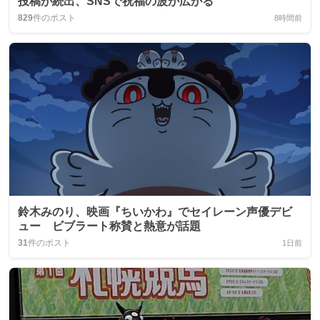
投稿が続出、SNSで祝福の波が広がる
829
件のポスト
8時間前
鈴木みのり、映画『ちいかわ』でセイレーン声優デビ
ュー ビブラート称賛と熱意が話題
31
件のポスト
1日前