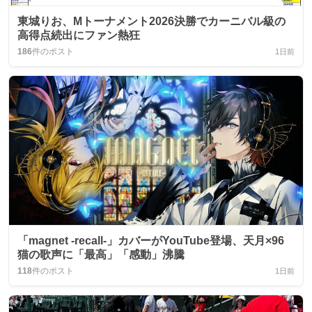
東城りお、Mトーナメント2026決勝でカーニバル級の
高得点続出にファン熱狂
186
件のポスト
1日前
「magnet -recall-」カバーがYouTube登場、天月×96
猫の歌声に「最高」「感動」沸騰
118
件のポスト
1日前