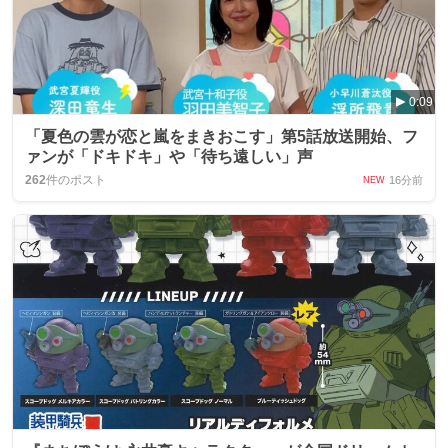
0:09
「夏色の雲が恋と嵐をまきおこす」第5話放送開始、フ
ァンが「ドキドキ」や「待ち遠しい」声
262
件のポスト
16分前
NEW