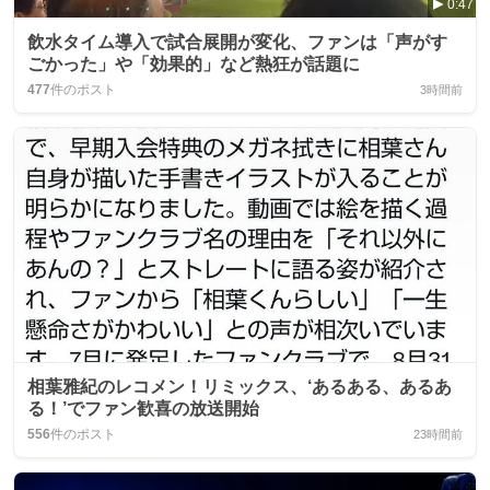
0:47
飲水タイム導入で試合展開が変化、ファンは「声がす
ごかった」や「効果的」など熱狂が話題に
477
件のポスト
3時間前
相葉雅紀のレコメン！リミックス、‘あるある、あるあ
る！’でファン歓喜の放送開始
556
件のポスト
23時間前