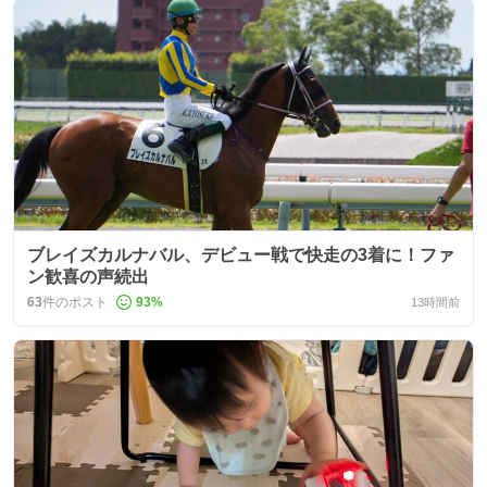
ブレイズカルナバル、デビュー戦で快走の3着に！ファ
ン歓喜の声続出
63
件のポスト
93
%
13時間前