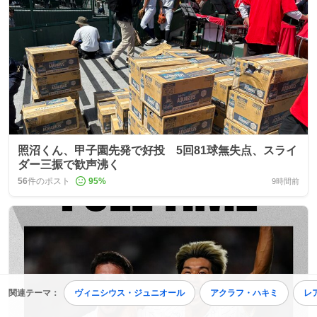
照沼くん、甲子園先発で好投 5回81球無失点、スライ
ダー三振で歓声沸く
56
件のポスト
95
%
9時間前
関連テーマ：
ヴィニシウス・ジュニオール
アクラフ・ハキミ
レ