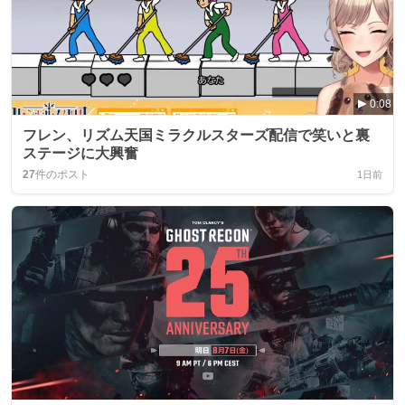
0:08
フレン、リズム天国ミラクルスターズ配信で笑いと裏
ステージに大興奮
27
件のポスト
1日前