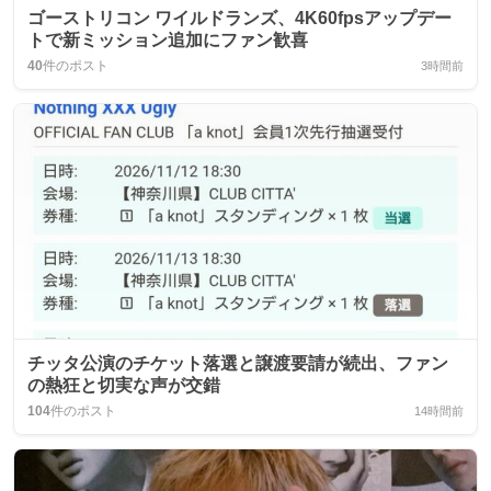
ゴーストリコン ワイルドランズ、4K60fpsアップデー
トで新ミッション追加にファン歓喜
40
件のポスト
3時間前
チッタ公演のチケット落選と譲渡要請が続出、ファン
の熱狂と切実な声が交錯
104
件のポスト
14時間前