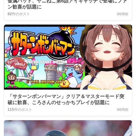
金属バット、ヤニねこ第6話アイキャッチで登場にファ
ン歓喜が話題に
82
件のポスト
3時間前
「サターンボンバーマン」クリア＆マスターモード突
破に歓喜、ころさんのせっかちプレイが話題に
115
件のポスト
3時間前