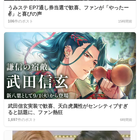
うみステ EP7通し券当選で歓喜、ファンが「やったー
✌️」と喜びの声
106
件のポスト
15時間前
武田信玄実装で歓喜、天白虎属性がセンシティブすぎ
ると話題に、ファン熱狂
1,697
件のポスト
6時間前