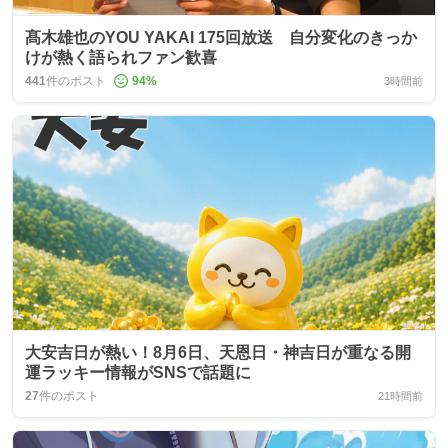
髙木雄也のYOU YAKAI 175回放送 自分変化のきっか
けが熱く語られファン歓喜
441
件のポスト
94
%
3時間前
大安吉日が熱い！8月6日、天恩日・神吉日が重なる開
運ラッキー情報がSNSで話題に
27
件のポスト
21時間前