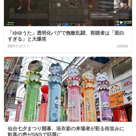
2:22
「ゆゆうた」透明化バグで無敵乱闘、視聴者は「面白
すぎる」と大爆笑
53
件のポスト
1時間前
仙台七夕まつり開幕、浴衣姿の来場者が彩る街並みに
歓喜の声がSNSで話題に