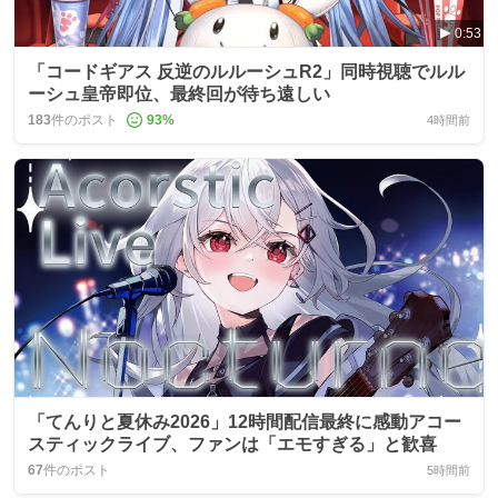
0:53
「コードギアス 反逆のルルーシュR2」同時視聴でルル
ーシュ皇帝即位、最終回が待ち遠しい
183
件のポスト
93
%
4時間前
「てんりと夏休み2026」12時間配信最終に感動アコー
スティックライブ、ファンは「エモすぎる」と歓喜
67
件のポスト
5時間前