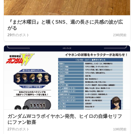
『まだ木曜日』と嘆くSNS、週の長さに共感の波が広
がる
29
件のポスト
23時間前
ガンダムWコラボイヤホン発売、ヒイロの自爆セリフ
にファン歓喜
27
件のポスト
10時間前