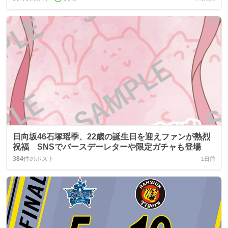
日向坂46石塚瑶季、22歳の誕生日を迎えファンが熱烈
祝福 SNSでバースデーレターや限定ガチャも登場
384
件のポスト
1日前