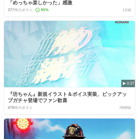
「めっちゃ楽しかった」感激
377
件のポスト
95
%
1日前
0:37
『坊ちゃん』新規イラスト＆ボイス実装、ピックアッ
プガチャ登場でファン歓喜
479
件のポスト
7時間前