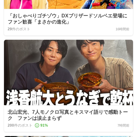
「おしゃべりゴチゾウ」DXブリザードソルベエ登場に
ファン歓喜「まさかの進化」
29
件のポスト
16時間前
北山宏光、7人モノクロ写真とキスマイ語りで感動トー
ク ファンは涙止まらず
200
件のポスト
91
%
7時間前