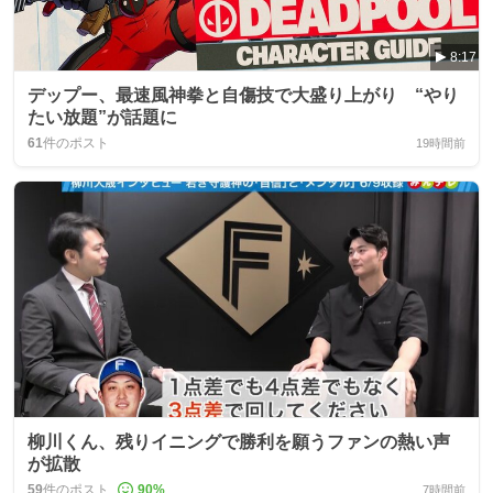
8:17
デップー、最速風神拳と自傷技で大盛り上がり “やり
たい放題”が話題に
61
件のポスト
19時間前
柳川くん、残りイニングで勝利を願うファンの熱い声
が拡散
59
件のポスト
90
%
7時間前