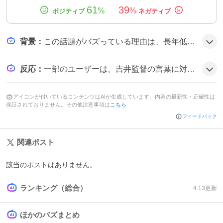
61
39
%
%
背景
：
この話題がバズっている理由は、長年低迷していた楽天イーグルスが中長期的な改革の一環として、経験豊富な吉井理人氏をシーズン途中で新監督に迎えたことに注目が集まったためだ。オーナーの三木谷浩史氏が自ら関与した人事と、背番号81や「社会人力」向上のコメントがファンの期待感を刺激した可能性がある。
反応
：
一部のユーザーは、吉井監督の言葉に対しすぐに強くなるとは期待しないとの声もあるが、全体としては期待感や楽しみといった前向きな意見が多数見られる。
アイコンが付いているコンテンツはAIが生成しています。内容の最新性・正確性は
保証されておりません。その他注意事項は
こちら
フィードバック
関連ポスト
該当のポストはありません。
ランキング（総合）
4:13
更新
ほかのバズまとめ