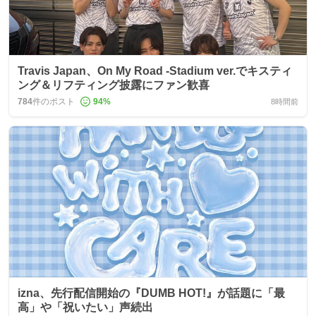
Travis Japan、On My Road -Stadium ver.でキスティ
ング＆リフティング披露にファン歓喜
784
件のポスト
94
%
8時間前
izna、先行配信開始の『DUMB HOT!』が話題に「最
高」や「祝いたい」声続出