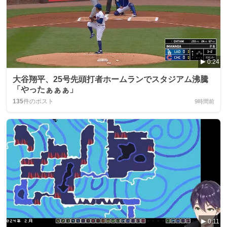
0:24
大谷翔平、25号先頭打者ホームランでスタジアム沸騰
「やったぁぁぁ」
135
件のポスト
9時間前
0:11