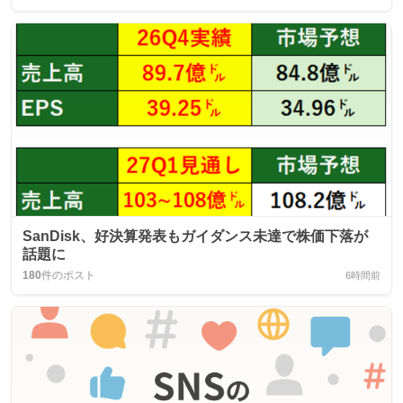
SanDisk、好決算発表もガイダンス未達で株価下落が
話題に
180
件のポスト
6時間前