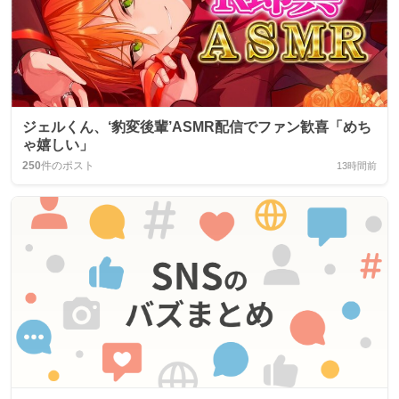
ジェルくん、‘豹変後輩’ASMR配信でファン歓喜「めち
ゃ嬉しい」
250
件のポスト
13時間前