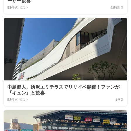
ーザー歓喜
93
件のポスト
22時間前
中島健人、所沢エミテラスでリリイベ開催！ファンが
『キュン』と歓喜
52
件のポスト
1日前