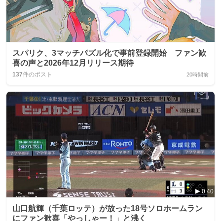
スパリク、3マッチパズル化で事前登録開始 ファン歓
喜の声と2026年12月リリース期待
137
件のポスト
20時間前
0:40
山口航輝（千葉ロッテ）が放った18号ソロホームラン
にファン歓喜「やっしゃー！」と沸く