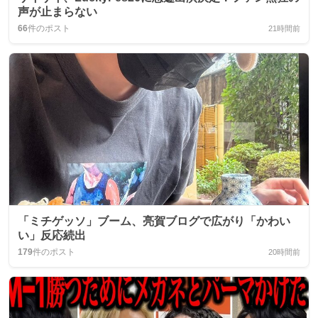
声が止まらない
66
件のポスト
21時間前
「ミチゲッソ」ブーム、亮賀ブログで広がり「かわい
い」反応続出
179
件のポスト
20時間前