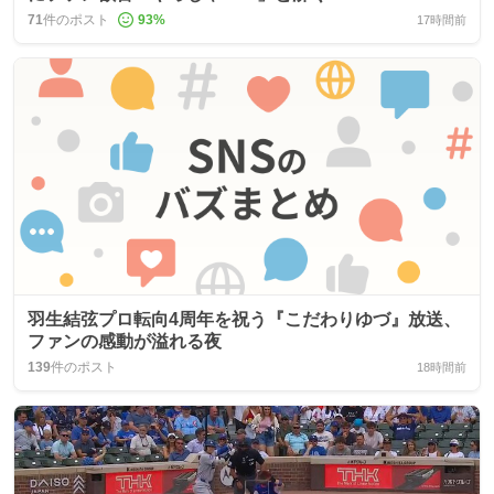
71
件のポスト
93
%
17時間前
羽生結弦プロ転向4周年を祝う『こだわりゆづ』放送、
ファンの感動が溢れる夜
139
件のポスト
18時間前