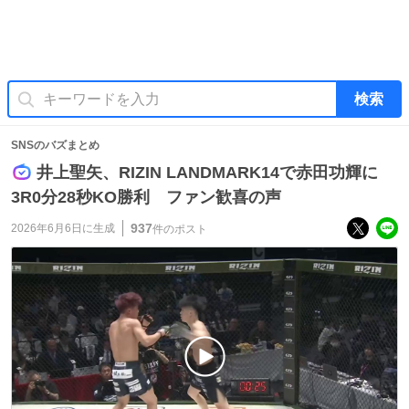
検索
SNSのバズまとめ
井上聖矢、RIZIN LANDMARK14で赤田功輝に
3R0分28秒KO勝利 ファン歓喜の声
937
2026年6月6日
に生成
件のポスト