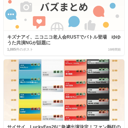
キズナアイ、ニコニコ老人会RUSTでバトル登場 ゆゆ
うた共演NGが話題に
1,085
件のポスト
16時間前
サイサイ、LuckyFes26に急遽出演決定！ファン熱狂の