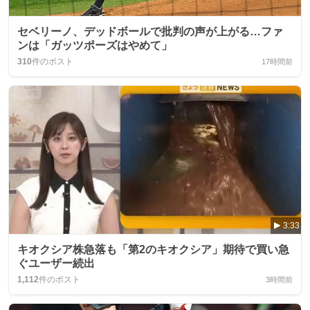
セベリーノ、デッドボールで批判の声が上がる…ファ
ンは「ガッツポーズはやめて」
310
件のポスト
17時間前
3:33
キオクシア株急落も「第2のキオクシア」期待で買い急
ぐユーザー続出
1,112
件のポスト
3時間前