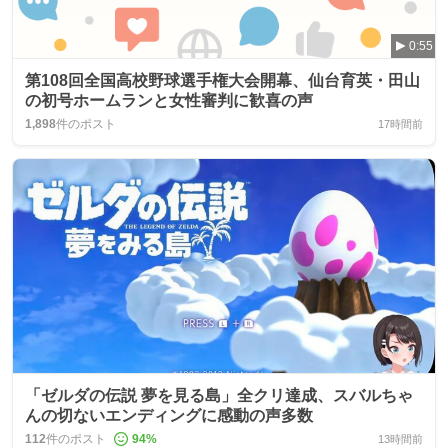
0:55
第108回全国高校野球選手権大会開幕、仙台育英・田山
の初号ホームランと女性審判に歓喜の声
1,898
件のポスト
17時間前
「ゼルダの伝説 夢を見る島」全クリ達成、スバルちゃ
んの切ないエンディングに感動の声多数
112
件のポスト
94
%
13時間前