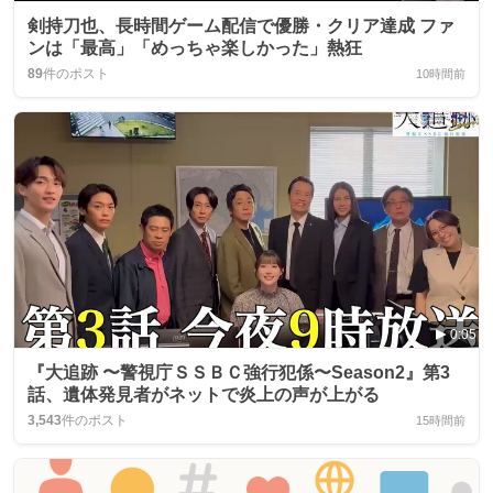
剣持刀也、長時間ゲーム配信で優勝・クリア達成 ファ
ンは「最高」「めっちゃ楽しかった」熱狂
89
件のポスト
10時間前
0:05
『大追跡 〜警視庁ＳＳＢＣ強行犯係〜Season2』第3
話、遺体発見者がネットで炎上の声が上がる
3,543
件のポスト
15時間前