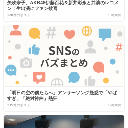
矢吹奈子、AKB48伊藤百花＆新井彩永と共演のレコメ
ン！生出演にファン歓喜
128
件のポスト
13時間前
「明日の空の僕たちへ」アンサーソング疑惑で「やば
すぎ」「絶対神曲」熱狂
135
件のポスト
17時間前