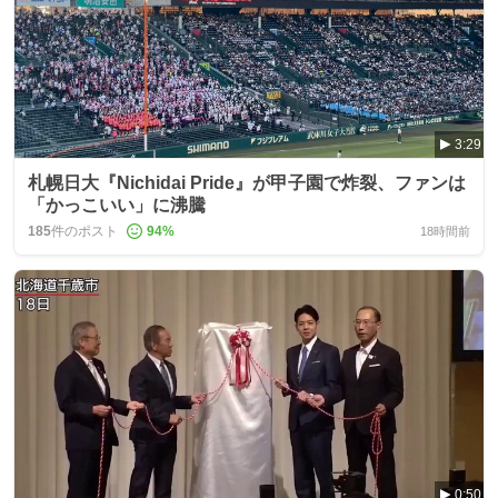
3:29
札幌日大『Nichidai Pride』が甲子園で炸裂、ファンは
「かっこいい」に沸騰
185
件のポスト
94
%
18時間前
0:50