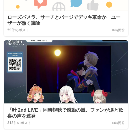
ローズパメラ、サーチとパージでデッキ革命か ユー
ザーが熱く議論
59
件のポスト
16時間前
「叶 2nd LIVE」同時視聴で感動の嵐、ファンが涙と歓
喜の声を連発
313
件のポスト
14時間前