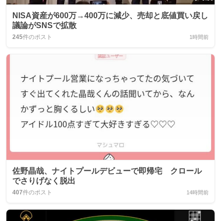
NISA資産が600万→400万に減少、売却と底値買い戻し
議論がSNSで拡散
245
件のポスト
1時間前
佐野晶哉、ナイトプールデビューで即帰宅 クロール
でさりげなく脱出
407
件のポスト
14時間前