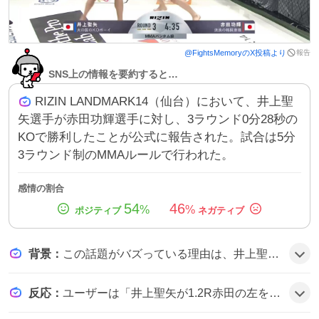
報告
@
FightsMemory
のX投稿より
SNS上の情報を要約すると…
RIZIN LANDMARK14（仙台）において、井上聖
矢選手が赤田功輝選手に対し、3ラウンド0分28秒の
KOで勝利したことが公式に報告された。試合は5分
3ラウンド制のMMAルールで行われた。
感情の割合
54
46
%
%
背景
：
この話題がバズっている理由は、井上聖矢選手の劇的なKOが予想外の展開としてファンの期待を超え、SNS上でハイライト動画が拡散されたことに加え、仙台開催という地域色も相まって注目が集まった可能性がある。
反応
：
ユーザーは「井上聖矢が1.2R赤田の左を誘い右ストレートからの細かい左右のフック連打でKO！！！」「井上聖矢選手おめーーーーーー！！！落ち着いて失神KO！」「井上聖矢がRIZIN LANDMARK14で赤田功輝選手に3R 0:28 KO（TKO）勝利！」と称賛し、熱狂的な歓声や期待感が広がっている様子がうかがえる。