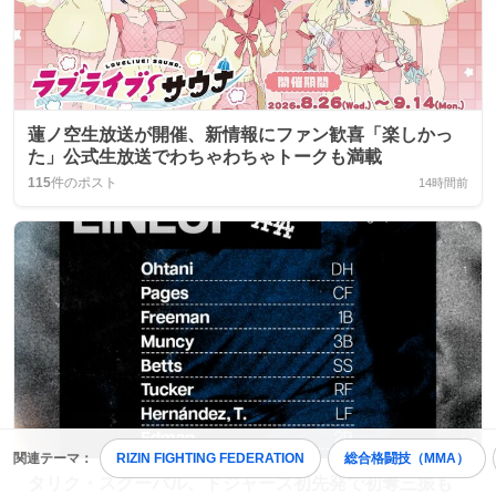
蓮ノ空生放送が開催、新情報にファン歓喜「楽しかっ
た」公式生放送でわちゃわちゃトークも満載
115
件のポスト
14時間前
関連テーマ：
RIZIN FIGHTING FEDERATION
総合格闘技（MMA）
タリク・スクーバル、ドジャース初先発で初奪三振も