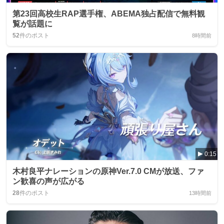
第23回高校生RAP選手権、ABEMA独占配信で無料観
覧が話題に
52
件のポスト
8時間前
0:15
木村良平ナレーションの原神Ver.7.0 CMが放送、ファ
ン歓喜の声が広がる
28
件のポスト
13時間前