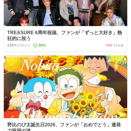
TREASURE 6周年祝福、ファンが「ずっと大好き」熱
狂的に祝う
236
件のポスト
98
%
41分前
NEW
野比のび太誕生日2026、ファンが「おめでとう」連発
で祝福の波