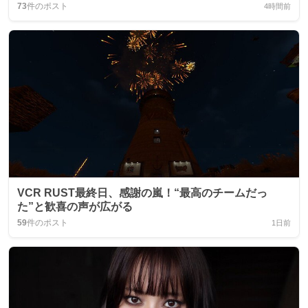
73
件のポスト
4時間前
VCR RUST最終日、感謝の嵐！“最高のチームだっ
た”と歓喜の声が広がる
59
件のポスト
1日前