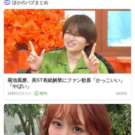
ほかのバズまとめ
菊池風磨、美ST表紙解禁にファン歓喜「かっこいい」
「やばい」
118
件のポスト
92
%
6時間前