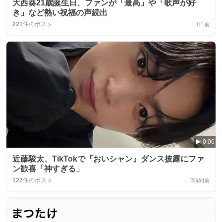
大西葵21歳誕生日、ファンが「最高」や「歌声が好
き」など熱い祝福の声続出
221
件のポスト
1日前
0:06
近藤駿太、TikTokで『おいシャン』ダンス披露にファ
ン歓喜「神すぎる」
127
件のポスト
2時間前