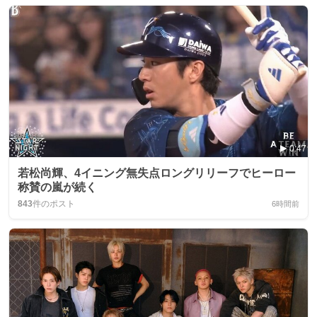
0:47
若松尚輝、4イニング無失点ロングリリーフでヒーロー
称賛の嵐が続く
843
件のポスト
6時間前