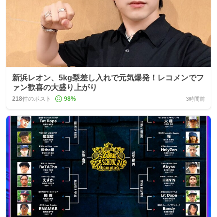
新浜レオン、5kg梨差し入れで元気爆発！レコメンでフ
ァン歓喜の大盛り上がり
218
件のポスト
98
%
3時間前