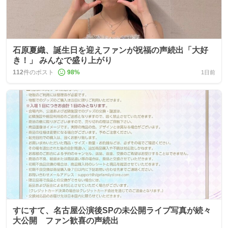
石原夏織、誕生日を迎えファンが祝福の声続出「大好
き！」 みんなで盛り上がり
112
件のポスト
98
%
1日前
すにすて、名古屋公演後SPの未公開ライブ写真が続々
大公開 ファン歓喜の声続出