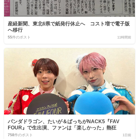
産経新聞、東北6県で紙発行休止へ コスト増で電子版
へ移行
55
件のポスト
11時間前
パンダドラゴン、たいが＆ぱっちがNACK5『FAV
FOUR』で生出演、ファンは「楽しかった」熱狂
758
件のポスト
1日前