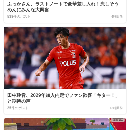
ふっかさん、ラストノートで豪華差し入れ！流しそう
めんにみんな大興奮
538
件のポスト
6時間前
田中玲音、2029年加入内定でファン歓喜「キター！」
と期待の声
25
件のポスト
13時間前