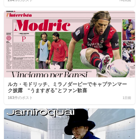
264
件のポスト
7時間前
ルカ・モドリッチ、ミラノダービーでキャプテンマー
ク披露 “うますぎる”とファン歓喜
163
件のポスト
1日前