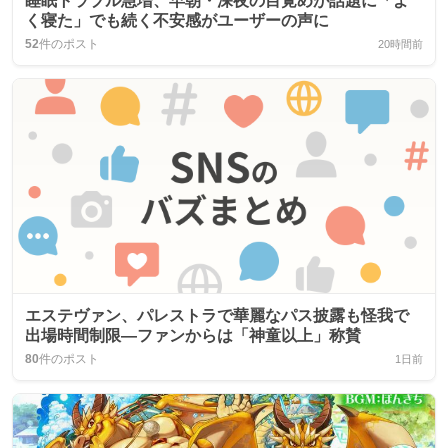
睡眠トラブル急増、早朝・深夜の目覚めが話題に「よ
く寝た」でも続く不安感がユーザーの声に
52
件のポスト
20時間前
エステヴァン、パレストラで華麗なパス披露も怪我で
出場時間制限—ファンからは「神童以上」称賛
80
件のポスト
1日前