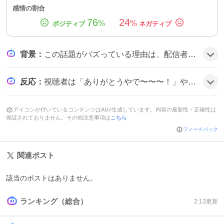
感情の割合
76
24
%
%
背景
：
この話題がバズっている理由は、配信者が歌枠で新曲や懐かしの曲を次々披露し、視聴者とのリアルタイム交流が盛り上がったことにあるようだ。長時間配信やスパチャへの感謝が共感を呼び、拡散されたとみられる。
反応
：
視聴者は「ありがとうやで〜〜〜！」や「大感謝！！」と感謝を表し、「楽しかったです！」と喜びの声を多数投稿しており、全体的に温かい雰囲気だ。
アイコンが付いているコンテンツはAIが生成しています。内容の最新性・正確性は
保証されておりません。その他注意事項は
こちら
フィードバック
関連ポスト
該当のポストはありません。
ランキング（総合）
2:13
更新