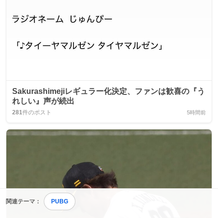
Sakurashimejiレギュラー化決定、ファンは歓喜の『う
れしい』声が続出
281
件のポスト
5時間前
関連テーマ：
PUBG