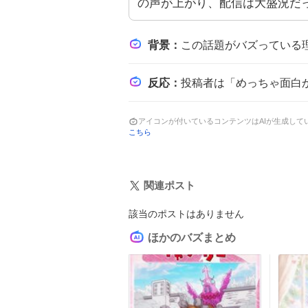
の声が上がり、配信は大盛況だ
背景
：
この話題がバズっている理由は、人気シナリオライターのNakamu氏が手掛けた『トラシャオシアター』が高品質な
反応
：
投稿者は「めっちゃ面白かった！！」「最高だった……！」「感動すぎるシナリ
アイコンが付いているコンテンツはAIが生成し
こちら
関連ポスト
該当のポストはありません
ほかのバズまとめ