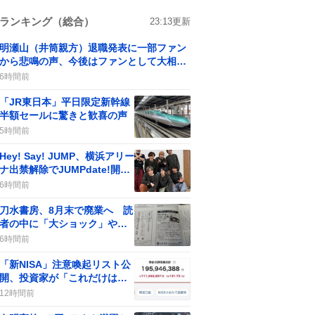
ランキング（総合）
23:13
更新
明瀬山（井筒親方）退職発表に一部ファン
から悲鳴の声、今後はファンとして大相撲
に貢献へ
6時間前
「JR東日本」平日限定新幹線
半額セールに驚きと歓喜の声
5時間前
Hey! Say! JUMP、横浜アリー
ナ出禁解除でJUMPdate!開催
決定 ファン歓喜の声が止ま
6時間前
らない
刀水書房、8月末で廃業へ 読
者の中に「大ショック」や
「残念」の声も
6時間前
「新NISA」注意喚起リスト公
開、投資家が「これだけは買
わないで」と警告
12時間前