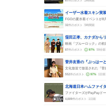
67
件のポスト
2時間前
イーザー水着スキン実装
32
件のポスト
5時間前
窪田正孝、カナダから
87
件のポスト
97
%
59分前
552
件のポスト
97
%
1日前
4,689
件のポスト
1日前
1:14