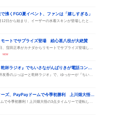
で沸くFGO夏イベント、ファンは「嬉しすぎる」
FGOの夏水着イベントが8月12日から始まり、イーザーの水着スキンが登場したとファンが歓喜。上方や強化が期待され、課金したいという声も多く、盛り上がりが見られる。
リモートでサプライズ登場 絵心甚八役が大絶賛
映画『ブルーロック』の初日、窪田正孝がカナダからリモートでサプライズ登場し、絵心甚八役の演技が大好評だったことが投稿で広がり、誕生日を祝う声も上がった。
NEW
菅井友香の『ぷっはーと乾杯ラジオ』でちいさながんばりきが電話コントとメール紹介、リスナーは「かわいすぎる」
文化放送で放送された『菅井友香のぷっはーと乾杯ラジオ』で、ゆっかーが『ちいさながんばりき』コーナーを担当し、電話コントやリスナーからのメール紹介が行われた。サントリー生ビールのタイアップも告知され、リスナーからは「かわいすぎる」などのコメントが多数上がっている。
北海道日本ハムファイターズ、PayPayドームで今季初勝利 上川畑大悟のタイムリーに「はむほー！」沸騰
ファイターズがPayPayドームで今季初勝利！上川畑大悟の3点タイムリーで逆転し、細野の好投やレイエスの本塁打も光った。連敗止めて歓喜のはむほーが飛び交う。観客席からは「はむほー！」の掛け声が続き、チームは勢いを取り戻した様子。ホームでの勝利が久々で、選手たちも笑顔で喜んでいた。次の試合でもこの調子で勝ち続けたいと意気込んでいる。