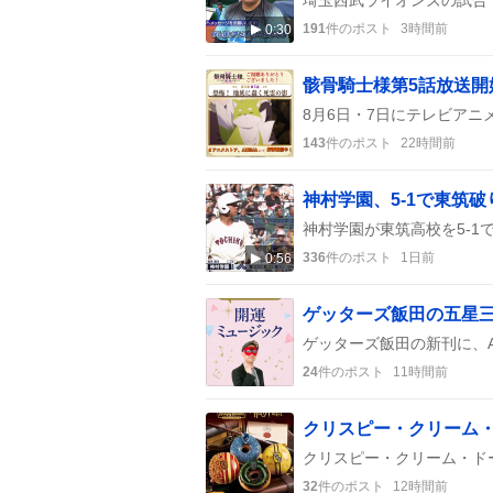
191
件のポスト
3時間前
0:30
骸骨騎士様第5話放送
143
件のポスト
22時間前
336
件のポスト
1日前
0:56
24
件のポスト
11時間前
32
件のポスト
12時間前