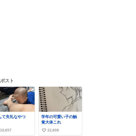
気ポスト
んて失礼なやつ
学年の可愛い子の触
覚大体これ
10,657
22,608
い