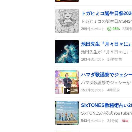
トガヒミコ誕生日祭20
209
件のポスト
95
%
23時
103
件のポスト
17時間前
151
件のポスト
4時間前
1:06
543
件のポスト
34分前
NEW