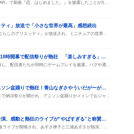
イコラブがフジテレビ『STAR』で新曲『恋、はじめました。』を披露したことがSNSで話題になっている。メンバーの歌とダンスが可愛くて、ライブ感がファンの心をくすぐっている様子が多くの投稿で伝わっている。
ッティ」放送で「小さな世界が最高」感想続出
金曜ロードショーで『借りぐらしのアリエッティ』が放送され、ミニチュアの世界や翔とアリエッティの関係が話題になり、同時視聴バッジ取得者が続出した。視聴者は「小さな世界が最高」「感動した」などのコメントを寄せ、作品の細部まで語り合った。さらに、ジブリパークの展示や関連グッズの話題も広がり、ファン同士の交流が活発になった。
ニコニコ老人会RUST、18時開幕で配信祭りが熱狂 「楽しみすぎる」ファンの声
ニコニコ老人会RUSTが開幕し、配信者たちが同時にゲームプレイを披露。バグや透明人間などのハプニングも見られ、視聴者は「笑いながら見てる」「全力待機」などと盛り上がっている。
神田明神納涼祭り、アニソン盆踊りで熱狂！青山なぎさやういだがーが大盛り上げ
神田明神で8月7日から9日まで納涼祭りが開かれ、アニソン盆踊りがメインでおジャ魔女カーニバルやダンシング・ヒーローが披露された。青山なぎさやういだがーがゲスト出演し、屋台やビールも楽しめた上、光害がちょっとした話題に。
つみまつよるまち大阪公演、感動と熱狂のライブが“やばすぎる”と称賛の嵐
『つみまつよるまち』の大阪ライブが開催され、あずさ律子と三浦あずさが熱演。衝撃のセットリストや『隣に…』がファンの心を掴み、観客は感動の涙と歓声で盛り上がった。