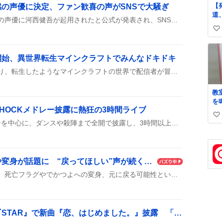
【
の声優に決定、ファン歓喜の声がSNSで大騒ぎ
道
『鳴潮』で新キャラ・景燃の声優に河西健吾が起用されたと公式が発表され、SNSでは「河西さんだ！」「最高」などの喜びの声が続々と投稿され、多くのファンが期待感を示している。
た
い
明
ne
い
arti
ね
開始、異世界転生マインクラフトでみんなドキドキ
西
数
お
ストリヌの初日配信が始まり、転生したようなマインクラフトの世界で配信者が冒険を披露した。視聴者は「ドキドキ」「めっちゃ楽しい」などの声を上げている。
し
に
教
し
を
っ
HOCKメドレー披露に熱狂の3時間ライブ
な
に
い
があ
声
堂本光一がSHOCKメドレーを中心に、ダンスや殺陣まで全開で披露し、3時間以上にわたるライブが続いた。衣装替えやTシャツ姿も話題に。
か
い
も
方
施
ね
か
数
こ
モモンガ、死亡フラグや変身が話題に “戻ってほしい”声が続く ファンの不安と期待
い
き
『ちいかわ』のモモンガが、死亡フラグやでかつよへの変身、元に戻る可能性といった展開が話題になっており、ファンの間で「どうなるの？」と期待や不安の声が広がっている。SNSでは「モモンガが死にそうで怖い」「元に戻ってほしい」などのコメントが多数寄せられ、今後のストーリー展開が注目を集めている。
し
よう
タ
切
イコラブ、フジテレビ『STAR』で新曲『恋、はじめました。』披露 「可愛すぎた」ファン歓喜の声
ョ