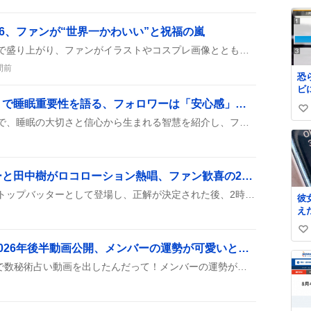
い
ね
26、ファンが“世界一かわいい”と祝福の嵐
数
トガヒミコの誕生日がSNSで盛り上がり、ファンがイラストやコスプレ画像とともに「おめでとう」や「世界一かわいい」などの祝福メッセージを次々に紹介している様子が見られる。
間前
恐
ビ
ら
池田先生『月々日々に』で睡眠重要性を語る、フォロワーは「安心感」と「感謝」
い
池田先生が『月々日々に』で、睡眠の大切さと信心から生まれる智慧を紹介し、フォロワーに健康へのヒントを届けているんだ。今回のツイートでは『睡眠は根幹の条件』や『信心の一念が智慧を結晶化させる』と語り、日常に取り入れやすいアドバイスを披露している。
い
ね
数
ハマダ歌謡祭でジェシーと田中樹がロコローション熱唱、ファン歓喜の2時間スペシャル
ハマダ歌謡祭でジェシーがトップバッターとして登場し、正解が決定された後、2時間スペシャルが続き、ロコローションや夏の王様といった楽曲が次々に披露され、会場と視聴者のテンションが高まった。
彼
え
い
SixTONES数秘術占い2026年後半動画公開、メンバーの運勢が可愛いと話題に
い
ね
SixTONESが公式YouTubeで数秘術占い動画を出したんだって！メンバーの運勢が発表されて、ビジュが可愛いってみんなで盛り上がってるみたい。
数