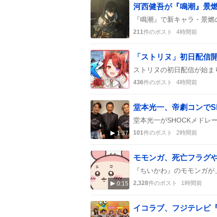
河西健吾が『鳴潮』景燃
211
件のポスト
4時間前
「ストリヌ」初日配信
436
件のポスト
4時間前
堂本光一、帝劇コンでS
101
件のポスト
2時間前
1:37
2,328
件のポスト
1時間前
0:15