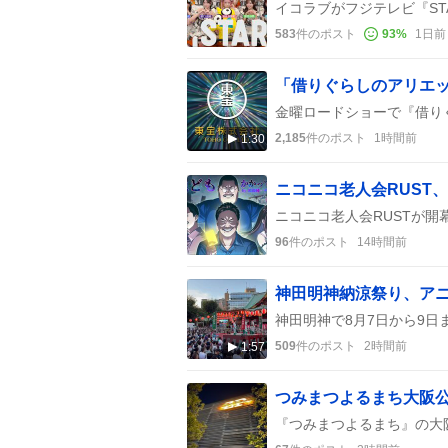
583
件のポスト
93
%
1日前
「借りぐらしのアリエ
2,185
件のポスト
1時間前
1:30
96
件のポスト
14時間前
509
件のポスト
2時間前
1:57