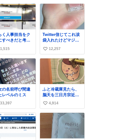
い
ね
数
らく人事担当をク
Twitter信じてこれ涙
にすべきだと考え
袋入れたけどマジで
れるが‥‥‥
盛れた…ありがと
1,515
12,257
い
う…
い
ね
数
女の名前呼び間違
ふと冷蔵庫見たら、
たレベルのミス
脳天を三日月宗近に
突き刺されてるくり
33,397
4,914
い
まんじゅうパイセン
が
い
ね
数