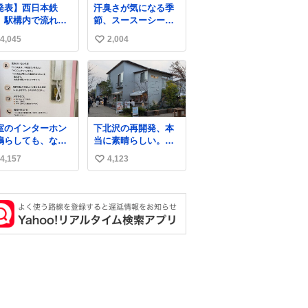
発表】西日本鉄
汗臭さが気になる季
、駅構内で流れ
節、スースーシート
“不適切音声”に声
以外だと、これがと
4,045
2,004
い
「被害届も検討」
にかくスッキリす
ws.livedoor.com/
る。2年くらい前に #
い
cle/detail… 4日に
生活は踊る で紹介し
ね
鉄福岡（天神）駅
たやつ。おじさんに
数
よび薬院駅で発生
もおばさんにもオス
た駅構内放送事案
スメだ。ドラストに
ついて声明を公表
売ってるぞ。ドライ
室のインターホン
下北沢の再開発、本
た。「第三者によ
シャンプーって書い
鳴らしても、なか
当に素晴らしい。こ
て駅構内放送設備
てあるけど汗拭きシ
か誰も出ないこと
ういうヒューマンス
外部から不正に音
ートみたいなもの。
4,157
4,123
い
ります…。 もし
ケールの開発がいい
が流された可能性
耳裏襟足首筋がんが
すると「電話の出
んだよ。
い
含めて確認を実
ん拭いて汗臭不安を
」に困っているの
」と説明した。
解消。
ね
もしれません。 そ
数
で「何を話せばい
か」が見える手引
を用意して、安心
て電話に出られる
にします。 イン
ーホンの応対も大
なコミュニケーシ
ンの学びです。