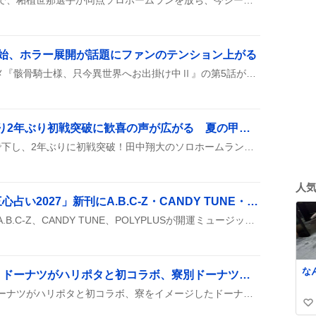
開始、ホラー展開が話題にファンのテンション上がる
8月6日・7日にテレビアニメ『骸骨騎士様、只今異世界へお出掛け中Ⅱ』の第5話がTOKYO MXとBS11で放送され、同時にdアニメストアやABEMAで先行配信されたと、ファンの投稿が続々と報告されている。
神村学園、5-1で東筑破り2年ぶり初戦突破に歓喜の声が広がる 夏の甲子園熱狂ファン熱狂
神村学園が東筑高校を5-1で下し、2年ぶりに初戦突破！田中翔大のソロホームランや龍頭の無失点救援が光り、11安打の快勝だった。
人
ゲッターズ飯田の五星三心占い2027」新刊にA.B.C‑Z・CANDY TUNE・POLYPLUSが開運ミュージック提供、ファン歓喜
ゲッターズ飯田の新刊に、A.B.C‑Z、CANDY TUNE、POLYPLUSが開運ミュージックとして参加することが発表された。9月11日発売の本に、3組の楽曲が付く予定だと報告されている。
な
クリスピー・クリーム・ドーナツがハリポタと初コラボ、寮別ドーナツが登場でファン歓喜
クリスピー・クリーム・ドーナツがハリポタと初コラボ、寮をイメージしたドーナツや組分け帽子ドーナツ、金のスニッチラテが8月21日から全国で期間限定販売開始されたと投稿で紹介された。
い