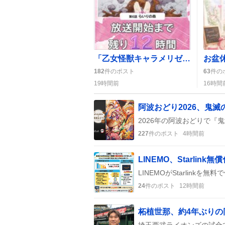
「乙女怪獣キャラメリゼ」第6話「らいりの森」放送開始、視聴者が「最高」「大好き」など熱狂的リアクション
182
件のポスト
63
件の
19時間前
16時間
阿波おどり2026、鬼
227
件のポスト
4時間前
24
件のポスト
12時間前