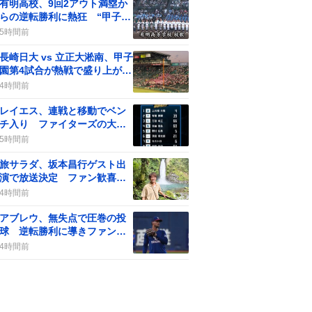
有明高校、9回2アウト満塁か
らの逆転勝利に熱狂 “甲子園
は面白い”の声続出
5時間前
長崎日大 vs 立正大淞南、甲子
園第4試合が熱戦で盛り上がり
「おさかな天国」騒ぎ
4時間前
レイエス、連戦と移動でベン
チ入り ファイターズの大胆
采配にファン歓喜
5時間前
旅サラダ、坂本昌行ゲスト出
演で放送決定 ファン歓喜と
地域放送不安が交錯
4時間前
アブレウ、無失点で圧巻の投
球 逆転勝利に導きファンは
「がんばれ！」と歓喜
4時間前