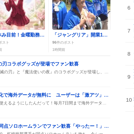
6
7
お盆休み目前！金曜勤務で連休突入に期待が高まる、みんなが「頑張る」声を上げる
「ジャングリア」開業1年特集が『ガイアの夜明け』で放送 一部で「面白くない」声も、可能性への期待が語られる
ポスト
96
件のポスト
前
1時間前
8
滅の刃コラボグッズが登場でファン歓喜
2026年の阿波おどりで『鬼滅の刃』と『魔法使いの夜』のコラボグッズが登場し、ufotableカフェが出店、スタンプラリーが開催されたとファンの間で話題になっている。
9
LINEMO、Starlink無償化で海外データが無料に ユーザーは「激アツ」感で歓喜
10
LINEMOがStarlinkを無料で使えるようにしたんだって！毎月7日間まで海外データが追加料金なしで使える『ベストプラン』が登場したみたい。国内プランもそのまま料金でパワーアップして、ユーザーからは「激アツ」や「戻ろうかな」って声が上がっている。
柘植世那、約4年ぶりの同点ソロホームランでファン歓喜「やったー！」と熱狂
埼玉西武ライオンズの試合で、柘植世那選手が同点ソロホームランを放ち、今シーズン初、約4年ぶりの本塁打を披露した。ベルナドームのスタジアムが歓声で沸き、チームは得点を追いついた。ファンからは「やったー！」「最高！」と歓喜の声が上がり、SNSでも盛り上がりを見せている。この一打が試合の流れを変えるか注目だ。