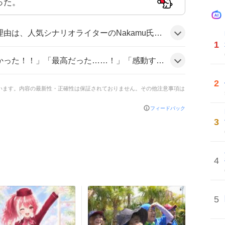
った。
脚本と参加者の卓越したロールプレイで映画並みの体験を提供したことに加え、配信中にシナリオPDFが公開されたことや、長時間でも飽きさせない展開が視聴者の期待感を高めたためとみられる。
1
オでした」などと歓喜し、全体的に「映画みたい」「長さがあっという間」などポジティブな感想が多数寄せられ、盛り上がりの雰囲気だ。
2
ています。内容の最新性・正確性は保証されておりません。その他注意事項は
フィードバック
3
4
5