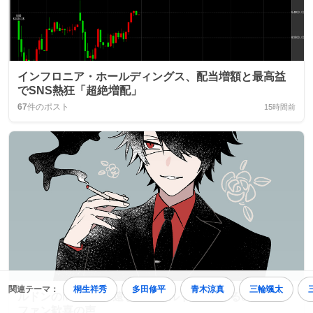
インフロニア・ホールディングス、配当増額と最高益
でSNS熱狂「超絶増配」
67
件のポスト
15時間前
関連テーマ：
桐生祥秀
多田修平
青木涼真
三輪颯太
ルドンのMVが待ち遠しい！「ルドンMVくるのかよ」
ファン歓喜の声