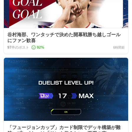
谷村海那、ワンタッチで決めた開幕戦勝ち越しゴール
にファン歓喜
97
件のポスト
92
%
6時間前
「フュージョンカップ」カード制限でデッキ構築が難