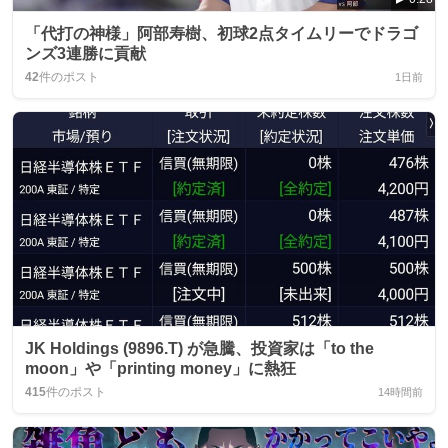
「代打の神様」阿部寿樹、初球2点タイムリーでドラゴ
ンズ3連勝に貢献
42
件のポスト
1日前
JK Holdings (9896.T) が急騰、投資家は「to the
moon」や「printing money」に熱狂
415
件のポスト
14時間前