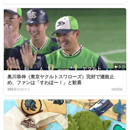
0:35
奥川恭伸（東京ヤクルトスワローズ）完封で連敗止
め、ファンは「すわほー！」と歓喜
395
件のポスト
5時間前