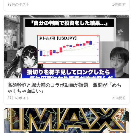
78
件のポスト
14時間前
高須幹弥と堀大輔のコラボ動画が話題 激闘が「めち
ゃくちゃ面白い」
37
件のポスト
21時間前