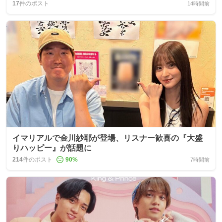
17
件のポスト
14時間前
イマリアルで金川紗耶が登場、リスナー歓喜の『大盛
りハッピー』が話題に
214
件のポスト
90
%
7時間前