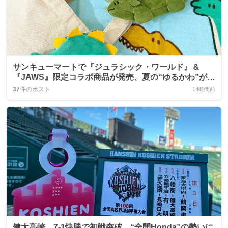
サンキューマートで『ジュラシック・ワールド』＆
『JAWS』限定コラボ商品が発売、夏の“ゆるかわ”が話
題に
37
件のポスト
14時間前
健大高崎、7-1快勝で初戦突破 “全開Honda”の勢いに