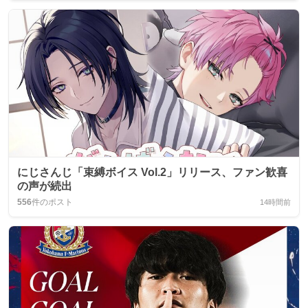
にじさんじ「束縛ボイス Vol.2」リリース、ファン歓喜
の声が続出
556
件のポスト
14時間前