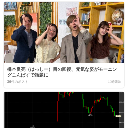
橋本良亮（はっしー）目の回復、元気な姿がモーニン
グこんぱすで話題に
36
件のポスト
19時間前