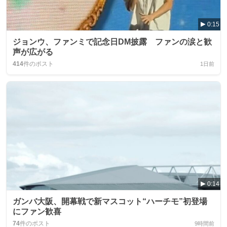
0:15
ジョンウ、ファンミで記念日DM披露 ファンの涙と歓
声が広がる
414
件のポスト
1日前
0:14
ガンバ大阪、開幕戦で新マスコット“ハーチモ”初登場
にファン歓喜
74
件のポスト
9時間前