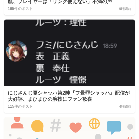
航、プレイヤーは「リンク使えない」不満の声
165
件のポスト
9時間前
にじさんじ夏シャッハ第2陣『フ景罪シャッハ』配信が
大好評、まひまひの演技にファン歓喜
115
件のポスト
4時間前