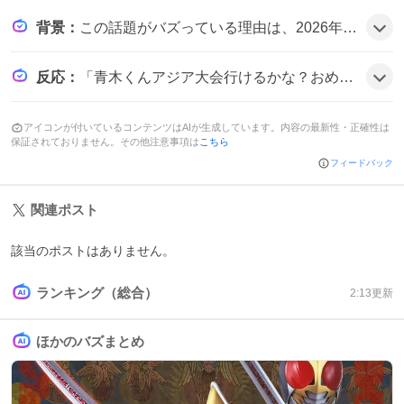
背景
：
この話題がバズっている理由は、2026年の日本陸上選手権がテレビやネットで大々的に取り上げられ、男子長距離の激戦が注目を集めたことにある。特に青木選手の3連覇という快挙が「歴代2位」記録更新と合わせて話題性を高め、ファンの期待感を煽った可能性がある。
反応
：
「青木くんアジア大会行けるかな？おめでとう御座います㊗️」と祝福の声が多数。「小原くん、日本選手権3000mSC2位！ 標準突破！ おめでとう🎉」とライバルへの称賛も。「今までで最高に面白い日本選手権の3000mSCでした。小原くんありがとう！！！！！手が震えたわw」と興奮が伝わるコメントが目立ち、全体的に盛り上がりの雰囲気だ。
アイコンが付いているコンテンツはAIが生成しています。内容の最新性・正確性は
保証されておりません。その他注意事項は
こちら
フィードバック
関連ポスト
該当のポストはありません。
ランキング（総合）
2:13
更新
ほかのバズまとめ