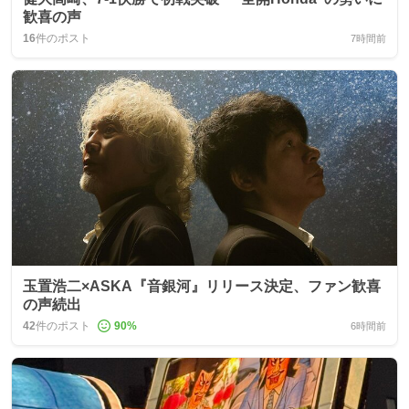
歓喜の声
16
件のポスト
7時間前
玉置浩二×ASKA『音銀河』リリース決定、ファン歓喜
の声続出
42
件のポスト
90
%
6時間前