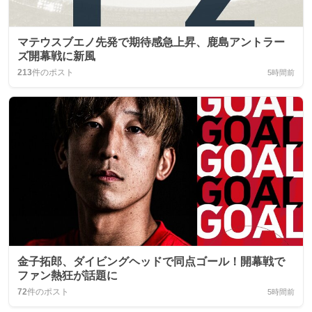
マテウスブエノ先発で期待感急上昇、鹿島アントラー
ズ開幕戦に新風
213
件のポスト
5時間前
金子拓郎、ダイビングヘッドで同点ゴール！開幕戦で
ファン熱狂が話題に
72
件のポスト
5時間前