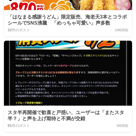
「はなまる感謝うどん」限定販売、海老天3本とコラボ
シールでSNS沸騰 「めっちゃ可愛い」声多数
32
件のポスト
10時間前
スタ半再開催で歓喜と戸惑い、ユーザーは「またスタ
半？」と声を上げ期待と不満が交錯
91
件のポスト
5時間前