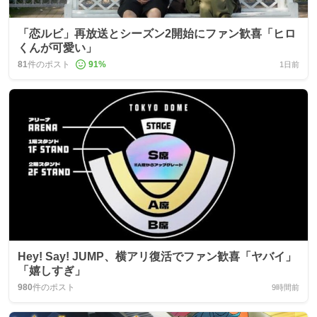
「恋ルビ」再放送とシーズン2開始にファン歓喜「ヒロ
くんが可愛い」
81
件のポスト
91
%
1日前
Hey! Say! JUMP、横アリ復活でファン歓喜「ヤバイ」
「嬉しすぎ」
980
件のポスト
9時間前