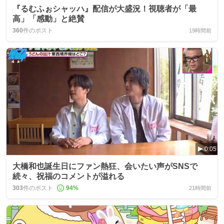
『るむふぉシャッハ』配信が大盛況！視聴者が「最
高」「感動」と絶賛
360
件のポスト
19時間前
0:05
大橋和也誕生日にファン熱狂、会いたい声がSNSで
続々、祝福のコメントが溢れる
303
件のポスト
94
%
21時間前