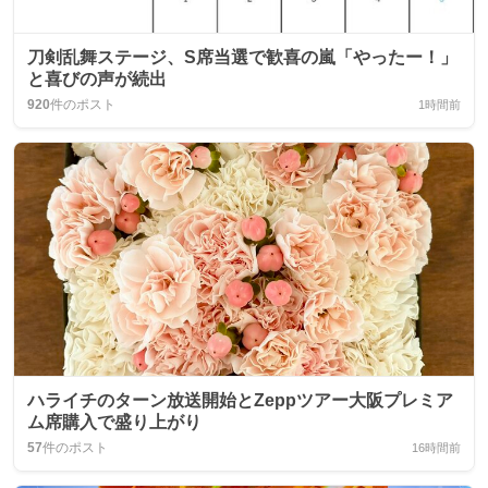
刀剣乱舞ステージ、S席当選で歓喜の嵐「やったー！」
と喜びの声が続出
920
件のポスト
1時間前
ハライチのターン放送開始とZeppツアー大阪プレミア
ム席購入で盛り上がり
57
件のポスト
16時間前