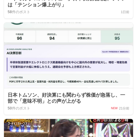
は「テンション爆上がり」
58
件のポスト
1日前
日本トムソン、好決算にも関わらず株価が急落し、一
部で「意味不明」との声が上がる
50
件のポスト
21分前
NEW