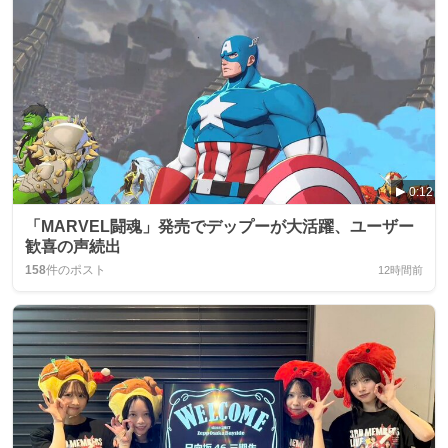
0:12
「MARVEL闘魂」発売でデップーが大活躍、ユーザー
歓喜の声続出
158
件のポスト
12時間前