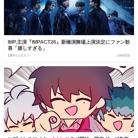
IMP.主演『IMPACT26』新橋演舞場上演決定にファン歓
喜「嬉しすぎる」
19
件のポスト
10時間前