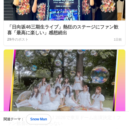
「日向坂46三期生ライブ」熱狂のステージにファン歓
喜「最高に楽しい」感想続出
29
件のポスト
1日前
ノイミー、MTV VMAJ 2026で東京ドーム出演決定！フ
関連テーマ：
Snow Man
ァン歓喜の声が止まらない