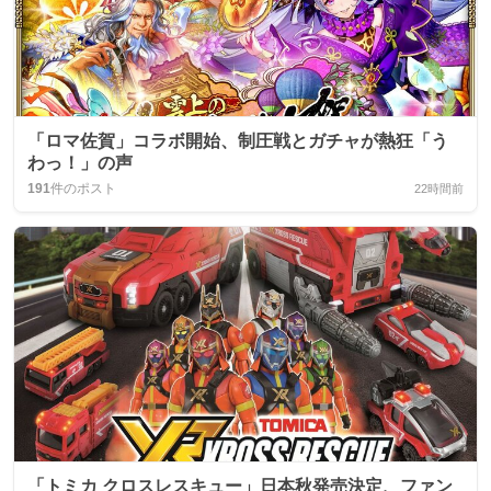
「ロマ佐賀」コラボ開始、制圧戦とガチャが熱狂「う
わっ！」の声
191
件のポスト
22時間前
「トミカ クロスレスキュー」日本秋発売決定、ファン