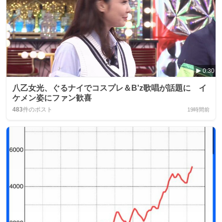
0:30
八乙女光、ぐるナイでコスプレ＆B'z歌唱が話題に イ
ケメン姿にファン歓喜
483
件のポスト
19時間前