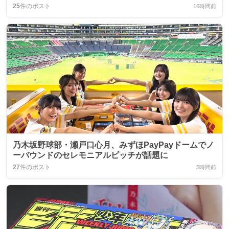
25
件のポスト
16時間前
乃木坂野球部・瀬戸口心月、みずほPayPayドームでノ
ーバウンドのセレモニアルピッチが話題に
27
件のポスト
5時間前