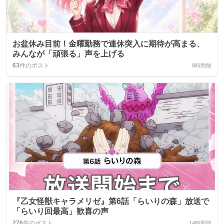
お盆休み目前！金曜勤務で連休突入に期待が高まる、
みんなが「頑張る」声を上げる
63
件のポスト
8時間前
『乙女怪獣キャラメリゼ』第6話「らいりの森」放送で
「らいり回最高」歓喜の声
276
件のポスト
14時間前