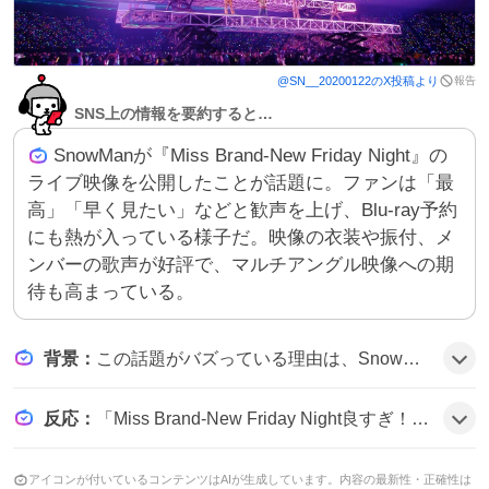
報告
@
SN__20200122
のX投稿より
SNS上の情報を要約すると…
SnowManが『Miss Brand-New Friday Night』の
ライブ映像を公開したことが話題に。ファンは「最
高」「早く見たい」などと歓声を上げ、Blu‑ray予約
にも熱が入っている様子だ。映像の衣装や振付、メ
ンバーの歌声が好評で、マルチアングル映像への期
待も高まっている。
背景
：
この話題がバズっている理由は、SnowManの新曲『Miss Brand-New Friday Night』がツアーのハイライトとして披露され、映像が公式に公開されたことに加え、メンバー個々の魅力や衣装、振付がファンの期待感を刺激したためとみられる。
反応
：
「Miss Brand-New Friday Night良すぎ！！！」や「翔太のお気に入り曲💙✨️」「マルチアングル早く見たい〜〜〜！！」といった声が多数。ファンは「最高」「ありがとう」「大好き」などのコメントで盛り上がり、楽しむ様子が伝わってくる。
アイコンが付いているコンテンツはAIが生成しています。内容の最新性・正確性は