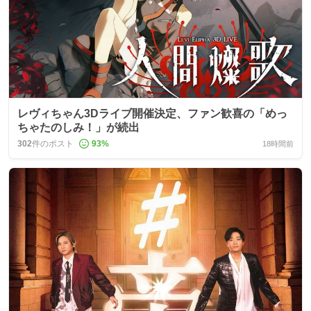
レヴィちゃん3Dライブ開催決定、ファン歓喜の「めっ
ちゃたのしみ！」が続出
302
件のポスト
93
%
18時間前