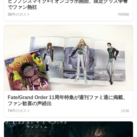
ヒプノシスマイク×イオンコラボ開始、限定グッズ争奪
でファン熱狂
36
件のポスト
7時間前
Fate/Grand Order 11周年特集が週刊ファミ通に掲載、
ファン歓喜の声続出
74
件のポスト
1日前