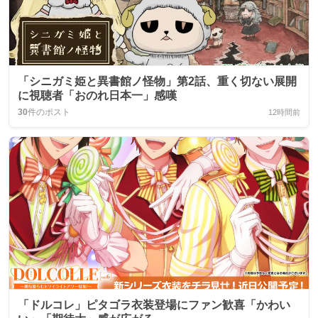
「シニガミ姫と異書館ノ怪物」第2話、重く切ない展開
に視聴者「おのれ日本一」感嘆
30
件のポスト
12時間前
「ドルコレ」ピタゴラ衣装登場にファン歓喜「かわい