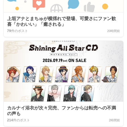
上垣アナとまちゅが横揺れで登場、可愛さにファン歓
喜「かわいい」「癒される」
79
件のポスト
20時間前
カルナイ浴衣が次々完売、ファンからは転売への不満
の声も
214
件のポスト
2時間前